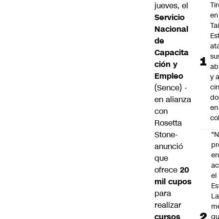
jueves, el
Ti
en
Servicio
Ta
Nacional
Es
de
at
Capacita
su
ción y
ab
Empleo
y 
(Sence) -
ci
do
en alianza
en
con
co
Rosetta
Stone-
"N
p
anunció
e
que
ac
ofrece
20
el
mil cupos
Es
para
L
realizar
m
cursos
q