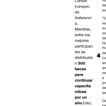
n
Común
de
Europeo
ex
de
Referenci
“E
a.
va
su
Mientras,
co
entre los
d
mejores
Qu
participan
Pr
tes se
de
distribuirá
C
n
500
an
am
becas
re
para
a
continuar
pr
capacitá
d
ndose
se
por un
Dí
año.
Esto,
Ni