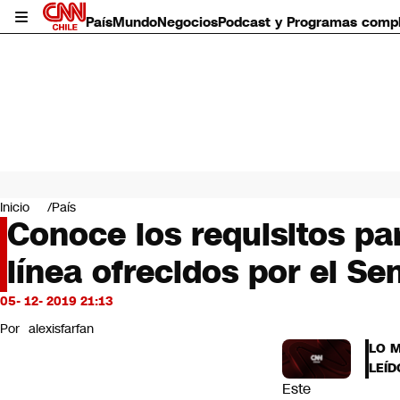
País
Mundo
Negocios
Podcast y Programas comp
País
Mundo
Inicio
País
Negocios
Conoce los requisitos par
Deportes
línea ofrecidos por el Se
Programas completos
Cultura
Servicios
05- 12- 2019 21:13
Bits
Por
alexisfarfan
CNN Data
LO 
CNN tiempo
LEÍD
Futuro 360
Este
Opinión