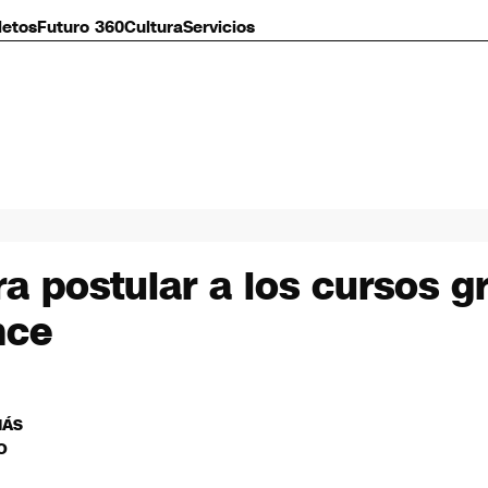
letos
Futuro 360
Cultura
Servicios
a postular a los cursos gr
nce
MÁS
O