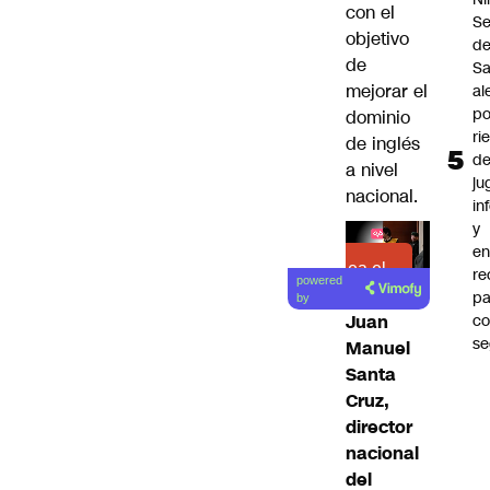
con el
Se
objetivo
d
de
Sa
mejorar el
al
po
dominio
ri
de inglés
d
a nivel
ju
nacional.
in
y
en
Lea el
r
powered
artículo
pa
by
c
Juan
se
Manuel
Santa
Cruz,
director
nacional
del