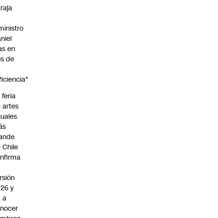
raja
ministro
niel
as en
s de
ficiencia"
 feria
 artes
suales
ás
ande
 Chile
nfirma
rsión
26 y
 a
nocer