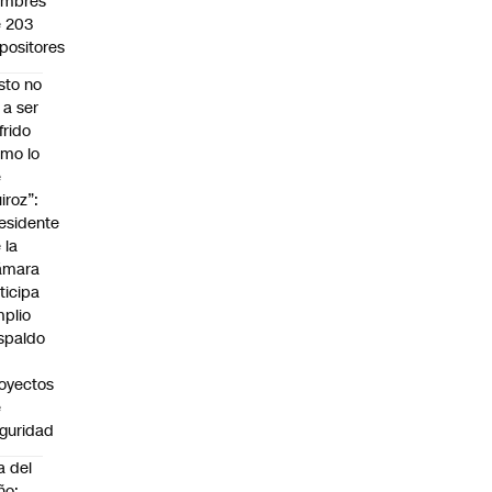
ombres
 203
positores
sto no
 a ser
frido
mo lo
e
iroz”:
esidente
 la
ámara
ticipa
plio
spaldo
oyectos
e
guridad
a del
ño: