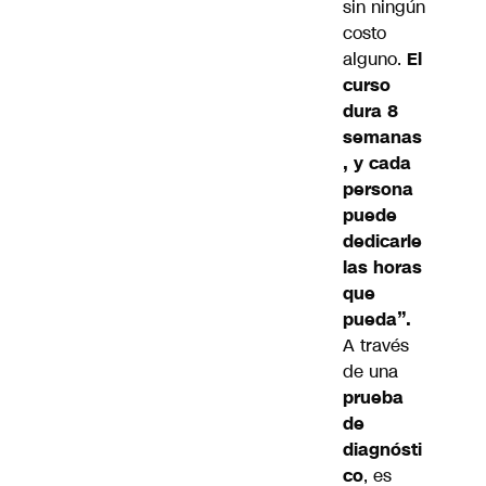
sin ningún
costo
alguno.
El
curso
dura 8
semanas
, y cada
persona
puede
dedicarle
las horas
que
pueda”.
A través
de una
prueba
de
diagnósti
co
, es