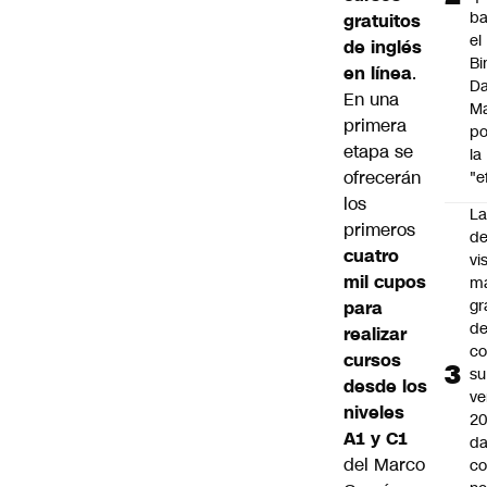
ba
gratuitos
el
de inglés
Bi
en línea
.
Da
En una
M
primera
po
etapa se
la
ofrecerán
"e
los
La
primeros
de
cuatro
vi
mil cupos
m
gr
para
de
realizar
co
cursos
su
desde los
ve
niveles
20
A1 y C1
da
del Marco
co