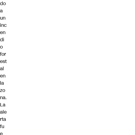
do
a
un
inc
en
di
o
for
est
al
en
la
zo
na.
La
ale
rta
fu
e