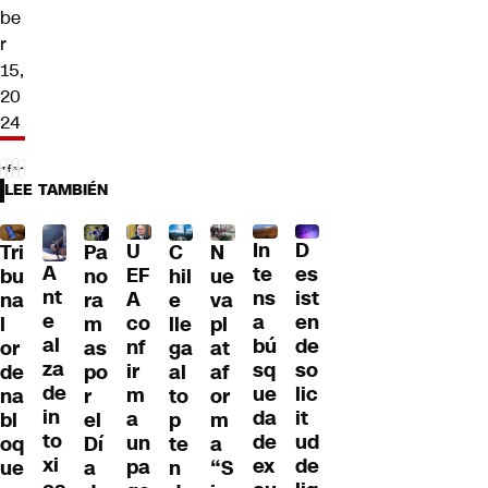
be
r
15,
20
24
LEE TAMBIÉN
D
In
U
Tri
Pa
C
N
A
es
te
EF
bu
no
hil
ue
nt
ist
ns
A
na
ra
e
va
e
en
a
co
l
m
lle
pl
al
de
bú
nf
or
as
ga
at
za
so
sq
ir
de
po
al
af
de
lic
ue
m
na
r
to
or
in
it
da
a
bl
el
p
m
to
ud
de
un
oq
Dí
te
a
xi
de
ex
pa
ue
a
n
“S