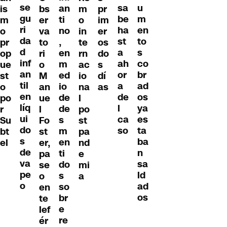
se
u
sa
an
is
bs
m
pr
gu
m
be
ti
m
er
o
im
ri
en
ha
no
o
va
in
er
da
to
st
,
pr
to
te
os
d
s
a
en
op
ri
rn
do
inf
co
ah
m
ue
o
ac
s
an
br
or
ed
st
M
io
dí
til
ad
a
io
o
an
na
as
en
os
de
de
po
ue
l
líq
ya
l
de
r
l
po
ui
es
ca
s
Su
Fo
st
do
ta
so
m
bt
st
pa
s
ba
en
el
er,
nd
de
n
ti
pa
e
va
sa
do
se
mi
pe
ld
s
o
a
o
ad
so
en
os
br
te
e
lef
re
ér