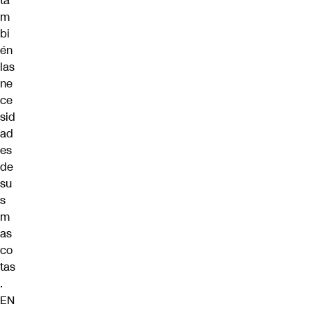
ta
m
bi
én
las
ne
ce
sid
ad
es
de
su
s
m
as
co
tas
.
EN