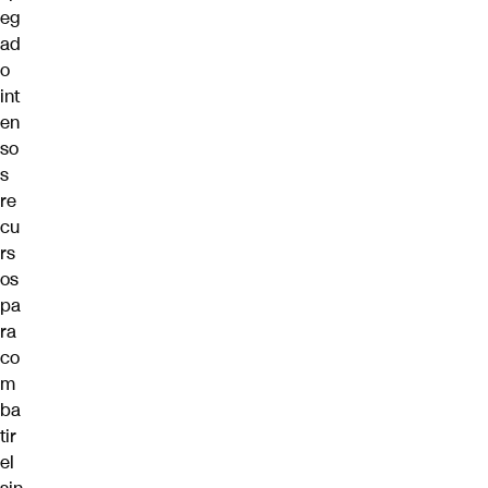
eg
ad
o
int
en
so
s
re
cu
rs
os
pa
ra
co
m
ba
tir
el