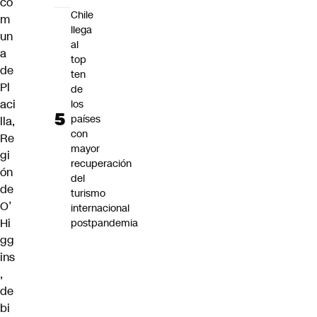
co
Chile
m
llega
un
al
a
top
de
ten
Pl
de
aci
los
países
lla,
con
Re
mayor
gi
recuperación
ón
del
de
turismo
O’
internacional
Hi
postpandemia
gg
ins
,
de
bi