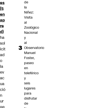
de
es
la
(S
Niñez:
en
Visita
ap
al
re
Zoológico
d)
Nacional
ha
y
al
sol
Observatorio
icit
Manuel
ad
Foster,
o
paseo
la
en
ev
teleférico
ac
y
seis
ua
lugares
ció
para
n
disfrutar
ur
de
ge