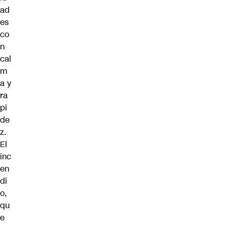
ad
es
co
n
cal
m
a y
ra
pi
de
z.
El
inc
en
di
o,
qu
e