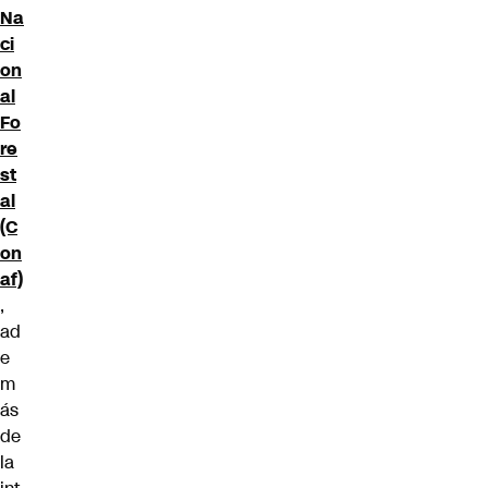
Na
ci
on
al
Fo
re
st
al
(C
on
af)
,
ad
e
m
ás
de
la