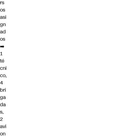
rs
os
asi
gn
ad
os
➡️
1
té
cni
co,
4
bri
ga
da
s,
2
avi
on