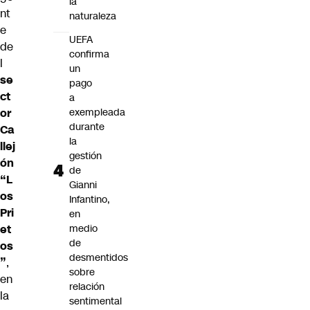
la
nt
naturaleza
e
UEFA
de
confirma
l
un
se
pago
ct
a
exempleada
or
durante
Ca
la
llej
gestión
ón
de
“L
Gianni
os
Infantino,
Pri
en
medio
et
de
os
desmentidos
”
,
sobre
en
relación
la
sentimental