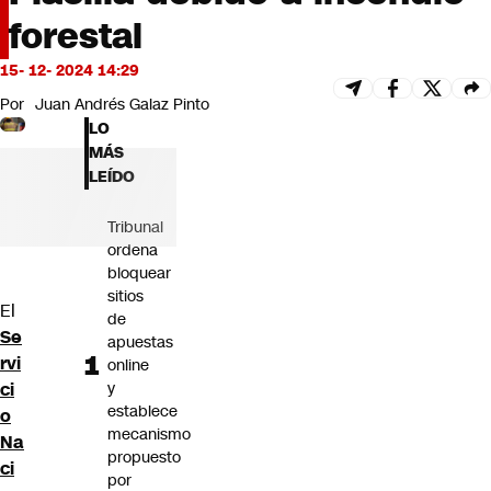
Futuro 360
forestal
Opinión
15- 12- 2024 14:29
Por
Juan Andrés Galaz Pinto
LO
MÁS
LEÍDO
Tribunal
ordena
bloquear
sitios
El
de
Se
apuestas
rvi
online
y
ci
establece
o
mecanismo
Na
propuesto
ci
por