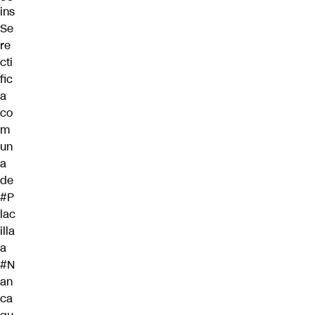
ins
Se
re
cti
fic
a
co
m
un
a
de
#P
lac
illa
a
#N
an
ca