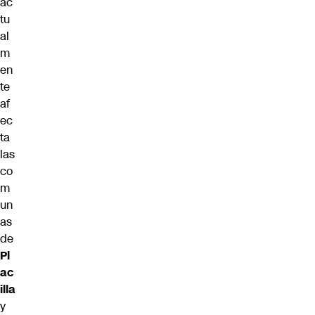
ac
tu
al
m
en
te
af
ec
ta
las
co
m
un
as
de
Pl
ac
illa
y