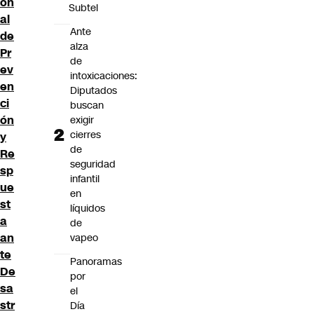
on
Subtel
al
Ante
de
alza
Pr
de
ev
intoxicaciones:
en
Diputados
ci
buscan
ón
exigir
cierres
y
de
Re
seguridad
sp
infantil
ue
en
st
líquidos
a
de
an
vapeo
te
Panoramas
De
por
sa
el
str
Día