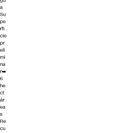
gu
a
Su
pe
rfi
cie
pr
eli
mi
na
r➡️
6
he
ct
ár
ea
s
Re
cu