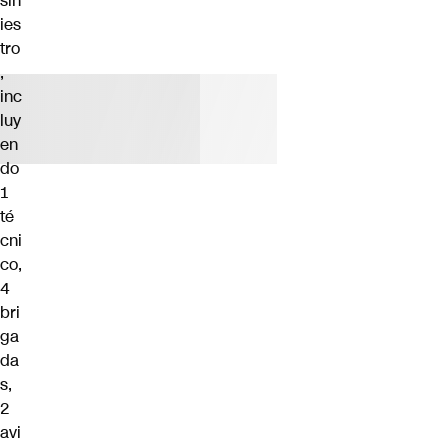
sin
ies
tro
,
inc
luy
en
do
1
té
cni
co,
4
bri
ga
da
s,
2
avi