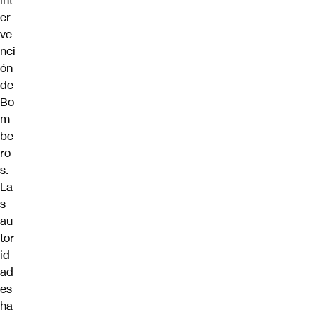
int
er
ve
nci
ón
de
Bo
m
be
ro
s.
La
s
au
tor
id
ad
es
ha