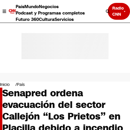
País
Mundo
Negocios
Radio
Podcast y Programas completos
CNN
Futuro 360
Cultura
Servicios
País
Mundo
Negocios
Inicio
País
Senapred ordena
Deportes
Programas completos
evacuación del sector
Cultura
Servicios
Callejón “Los Prietos” en
Bits
CNN Data
Placilla debido a incendio
CNN tiempo