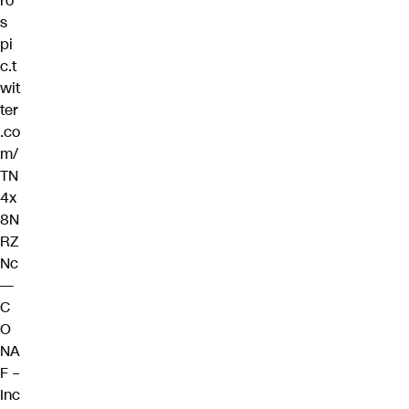
ro
s
pi
c.t
wit
ter
.co
m/
TN
4x
8N
RZ
Nc
—
C
O
NA
F –
Inc