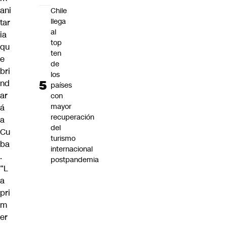
ani
Chile
llega
tar
al
ia
top
qu
ten
e
de
bri
los
nd
países
ar
con
mayor
á
recuperación
a
del
Cu
turismo
ba
internacional
.
postpandemia
“L
a
pri
m
er