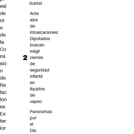
Subtel
esi
de
Ante
alza
nt
de
e
intoxicaciones:
de
Diputados
la
buscan
Co
exigir
mi
cierres
sió
de
seguridad
n
infantil
de
en
Re
líquidos
lac
de
ion
vapeo
es
Panoramas
Ex
por
ter
el
ior
Día