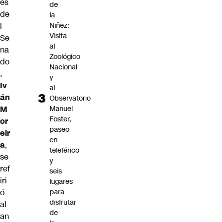
es
de
de
la
l
Niñez:
Visita
Se
al
na
Zoológico
do
Nacional
,
y
Iv
al
án
Observatorio
M
Manuel
Foster,
or
paseo
eir
en
a
,
teleférico
se
y
ref
seis
iri
lugares
ó
para
disfrutar
al
de
an