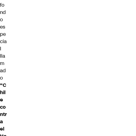
fo
nd
o
es
pe
cia
l
lla
m
ad
o
“C
hil
e
co
ntr
a
el