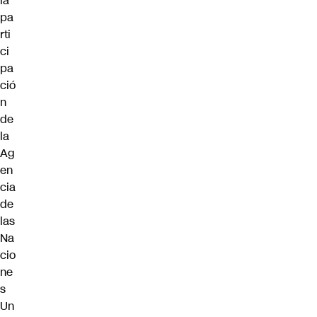
la
pa
rti
ci
pa
ció
n
de
la
Ag
en
cia
de
las
Na
cio
ne
s
Un