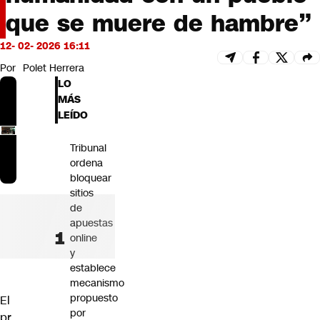
Futuro 360
que se muere de hambre”
Opinión
12- 02- 2026 16:11
Por
Polet Herrera
LO
MÁS
LEÍDO
Tribunal
ordena
bloquear
sitios
de
apuestas
online
y
establece
mecanismo
propuesto
El
por
pr