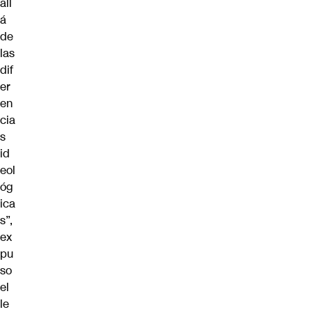
all
á
de
las
dif
er
en
cia
s
id
eol
óg
ica
s”,
ex
pu
so
el
le