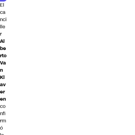
El
ca
nci
lle
r
Al
be
rto
Va
n
Kl
av
er
en
co
nfi
rm
ó