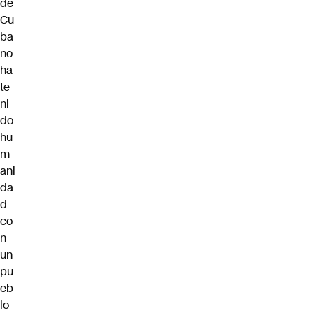
de
Cu
ba
no
ha
te
ni
do
hu
m
ani
da
d
co
n
un
pu
eb
lo