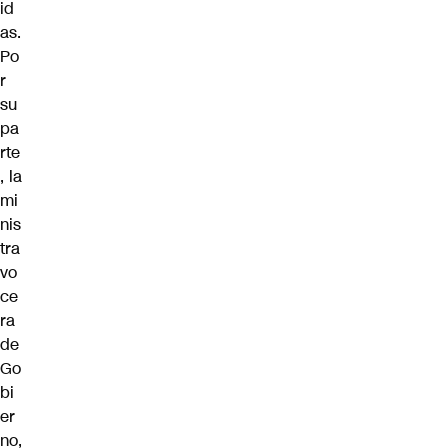
id
as.
Po
r
su
pa
rte
, la
mi
nis
tra
vo
ce
ra
de
Go
bi
er
no,