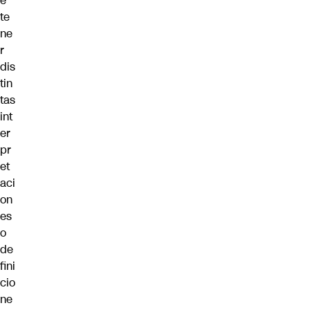
e
te
ne
r
dis
tin
tas
int
er
pr
et
aci
on
es
o
de
fini
cio
ne