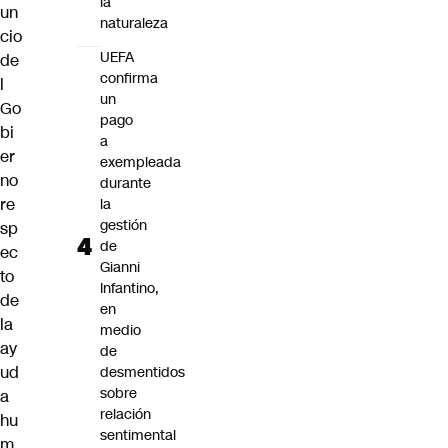
la
un
naturaleza
cio
UEFA
de
confirma
l
un
Go
pago
bi
a
er
exempleada
no
durante
re
la
gestión
sp
de
ec
Gianni
to
Infantino,
de
en
la
medio
ay
de
ud
desmentidos
sobre
a
relación
hu
sentimental
m