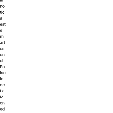
la
no
tici
a
est
e
m
art
es
en
el
Pa
lac
io
de
La
M
on
ed