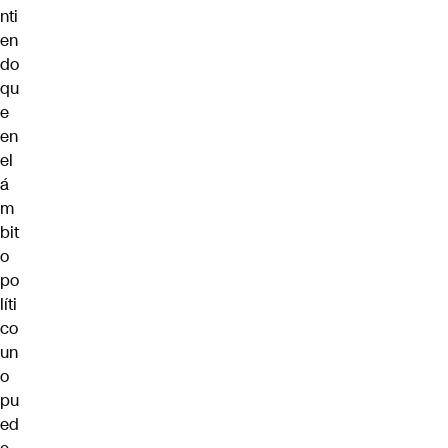
nti
en
do
qu
e
en
el
á
m
bit
o
po
líti
co
un
o
pu
ed