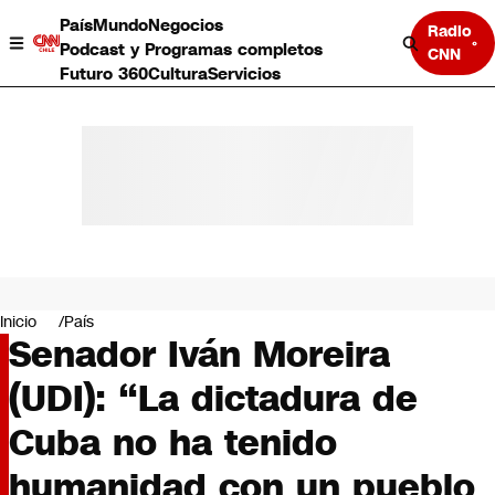
País
Mundo
Negocios
Radio
Podcast y Programas completos
CNN
Futuro 360
Cultura
Servicios
País
Mundo
Negocios
Inicio
País
Senador Iván Moreira
Deportes
Programas completos
(UDI): “La dictadura de
Cultura
Servicios
Cuba no ha tenido
Bits
CNN Data
humanidad con un pueblo
CNN tiempo