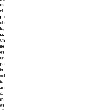
ra
el
pu
eb
lo,
sí:
Ch
ile
es
un
pa
ís
sol
id
ari
o,
m
ás