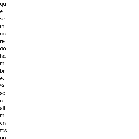
qu
e
se
m
ue
re
de
ha
m
br
e.
Si
so
n
ali
m
en
tos
pa