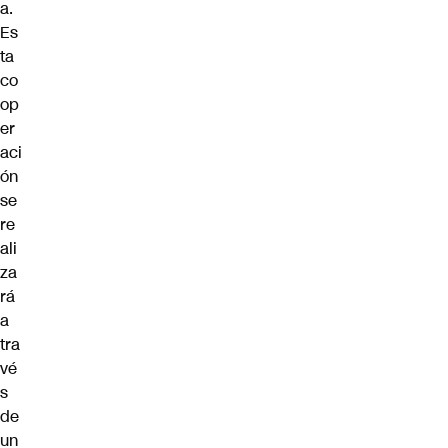
a.
Es
ta
co
op
er
aci
ón
se
re
ali
za
rá
a
tra
vé
s
de
un