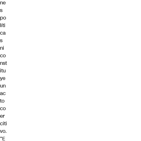
ne
s
po
líti
ca
s
ni
co
nst
itu
ye
un
ac
to
co
er
citi
vo.
“E