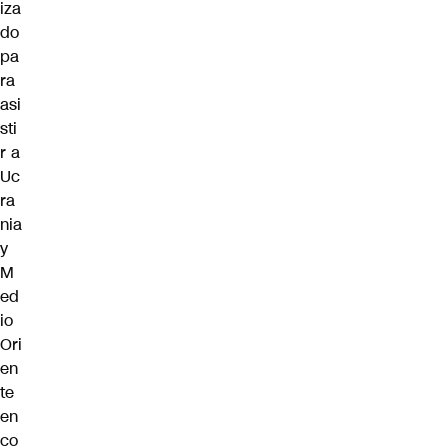
iza
do
pa
ra
asi
sti
r a
Uc
ra
nia
y
M
ed
io
Ori
en
te
en
co