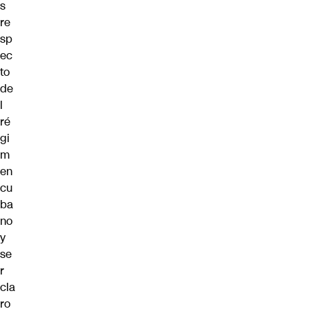
s
re
sp
ec
to
de
l
ré
gi
m
en
cu
ba
no
y
se
r
cla
ro