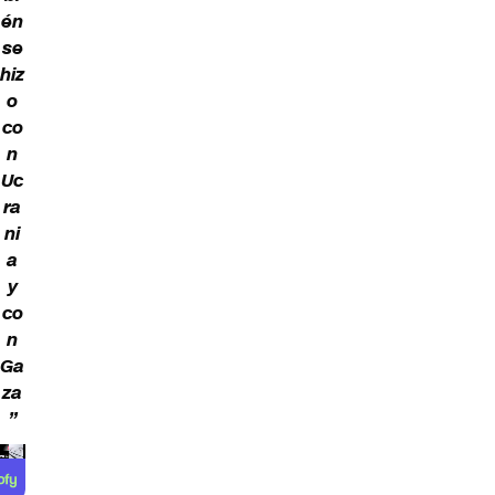
én
se
hiz
o
co
n
Uc
ra
ni
a
y
co
n
Ga
za
”