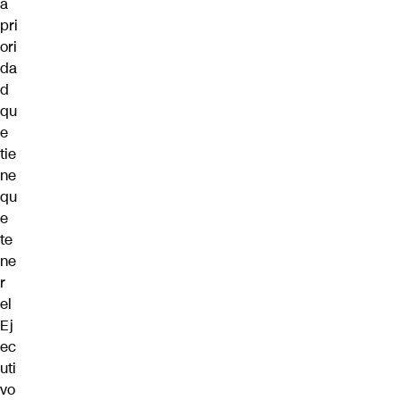
a
pri
ori
da
d
qu
e
tie
ne
qu
e
te
ne
r
el
Ej
ec
uti
vo