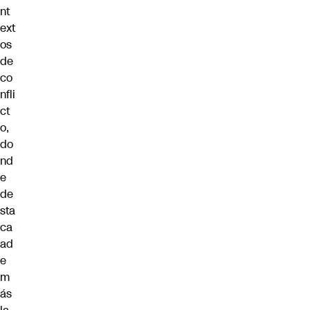
nt
ext
os
de
co
nfli
ct
o,
do
nd
e
de
sta
ca
ad
e
m
ás