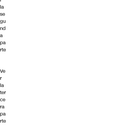
la
se
gu
nd
a
pa
rte
Ve
r
la
ter
ce
ra
pa
rte