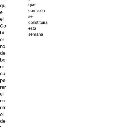
que
qu
comisión
e
se
el
constituirá
Go
esta
bi
semana
er
no
de
be
re
cu
pe
rar
el
co
ntr
ol
de