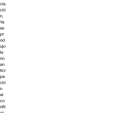
cia
ció
n.
Ya
se
pr
od
ujo
la
no
an
tici
pa
ció
n
al
co
nfli
ct