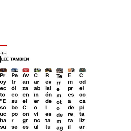
LEE TAMBIÉN
Pr
Av
C
R
E
C
Pe
Te
oy
an
ar
ev
m
od
tr
rr
ec
za
ab
isi
pr
el
ól
e
to
en
in
ón
es
co
eo
m
"E
el
er
de
a
ca
su
ot
sc
C
o
l
de
pi
be
o
uc
on
vi
es
re
ta
po
de
ha
gr
nc
ta
ta
liz
r
m
su
es
ul
tu
il
ar
se
ag