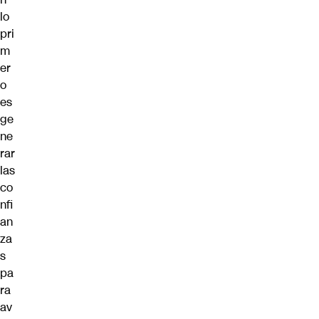
lo
pri
m
er
o
es
ge
ne
rar
las
co
nfi
an
za
s
pa
ra
av