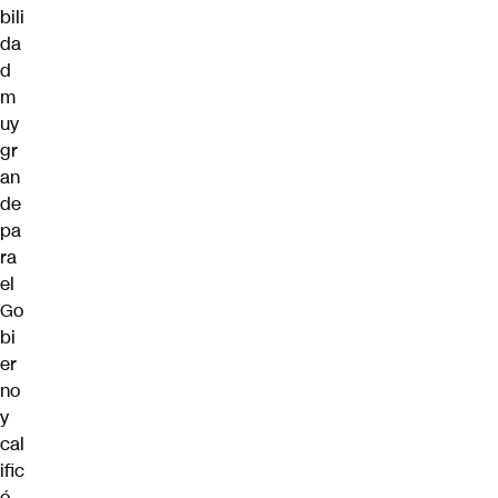
bili
da
d
m
uy
gr
an
de
pa
ra
el
Go
bi
er
no
y
cal
ific
ó