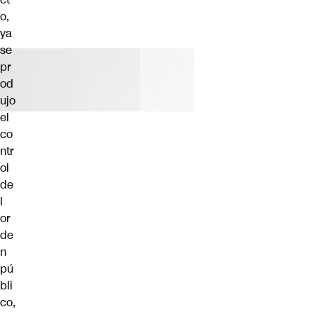
o,
ya
se
pr
od
ujo
el
co
ntr
ol
de
l
or
de
n
pú
bli
co,