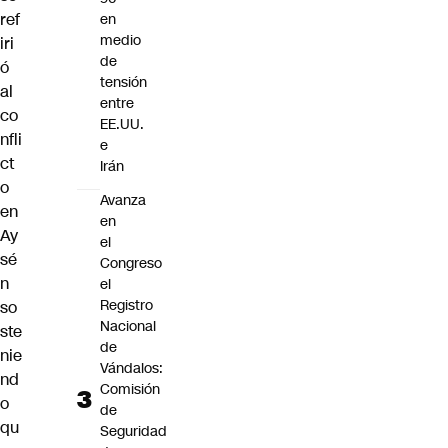
ref
en
medio
iri
de
ó
tensión
al
entre
co
EE.UU.
nfli
e
ct
Irán
o
Avanza
en
en
Ay
el
sé
Congreso
n
el
Registro
so
Nacional
ste
de
nie
Vándalos:
nd
Comisión
o
de
qu
Seguridad