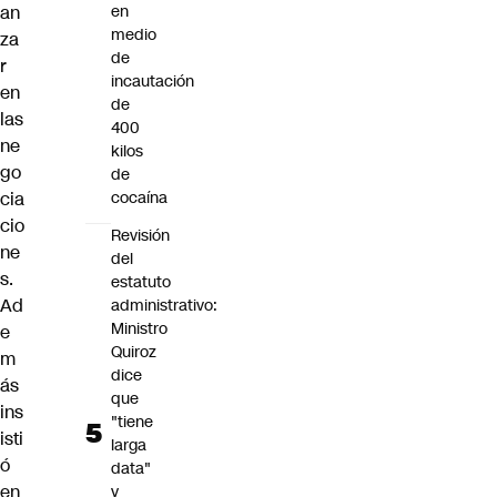
an
en
medio
za
de
r
incautación
en
de
las
400
ne
kilos
go
de
cia
cocaína
cio
Revisión
ne
del
s.
estatuto
Ad
administrativo:
Ministro
e
Quiroz
m
dice
ás
que
ins
"tiene
isti
larga
ó
data"
en
y