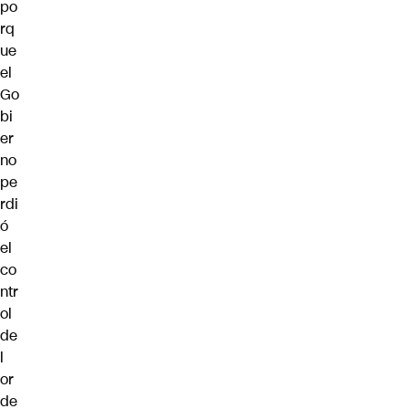
po
rq
ue
el
Go
bi
er
no
pe
rdi
ó
el
co
ntr
ol
de
l
or
de