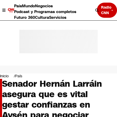
País
Mundo
Negocios
Radio
Podcast y Programas completos
CNN
Futuro 360
Cultura
Servicios
País
Mundo
Negocios
Inicio
País
Senador Hernán Larráin
Deportes
Programas completos
asegura que es vital
Cultura
Servicios
gestar confianzas en
Bits
CNN Data
Aysén para negociar
CNN tiempo