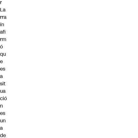
r
La
rra
ín
afi
rm
ó
qu
e
es
a
sit
ua
ció
n
es
un
a
de