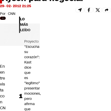
Futuro 360
29- 02- 2012 21:25
Opinión
Por
CNN
LO
MÁS
LEÍDO
Proyecto
"Escucha
su
corazón":
Kast
En
dice
en
que
tre
es
"legítimo"
vis
presentar
ta
mociones,
co
pero
n
afirma
CN
que