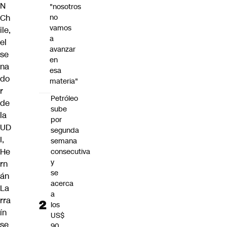
N
"nosotros
Ch
no
vamos
ile,
a
el
avanzar
se
en
na
esa
do
materia"
r
Petróleo
de
sube
la
por
UD
segunda
I,
semana
He
consecutiva
y
rn
se
án
acerca
La
a
rra
los
ín
US$
se
90