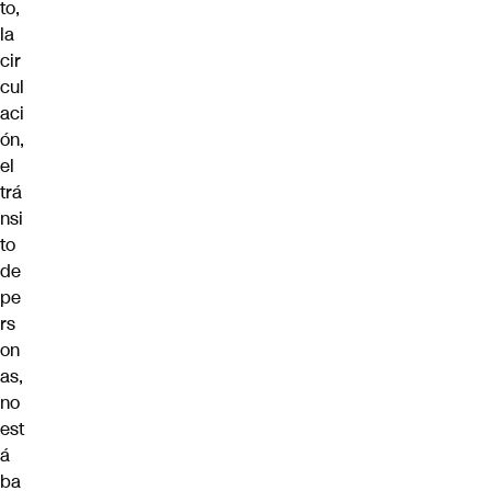
to,
la
cir
cul
aci
ón,
el
trá
nsi
to
de
pe
rs
on
as,
no
est
á
ba