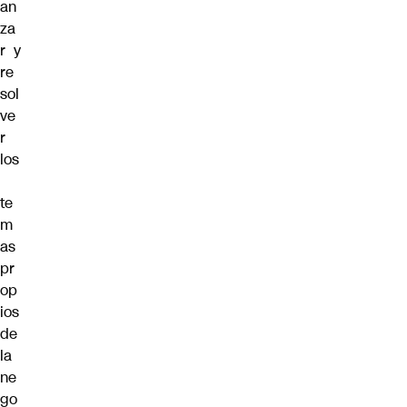
an
za
r y
re
sol
ve
r
los
te
m
as
pr
op
ios
de
la
ne
go