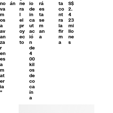
no
ne
io
rá
ta
S$
án
va
ra
de
es
co
2.
m
l
in
ta
nt
4
os
el
ca
se
ra
23
a
pr
ut
m
la
mi
av
oy
ac
an
fir
llo
an
ec
ió
a
m
ne
za
to
n
a
s
r
de
en
4
es
00
a
kil
m
os
at
de
er
co
ia
ca
"
ín
a