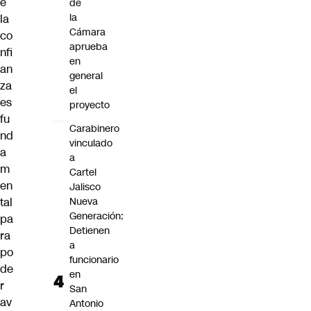
e
de
la
la
Cámara
co
aprueba
nfi
en
an
general
za
el
es
proyecto
fu
Carabinero
nd
vinculado
a
a
m
Cartel
en
Jalisco
tal
Nueva
Generación:
pa
Detienen
ra
a
po
funcionario
de
en
r
San
av
Antonio