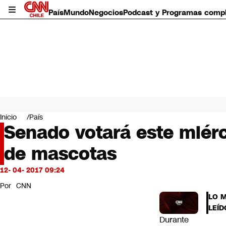
País
Mundo
Negocios
Podcast y Programas comp
País
Mundo
Inicio
País
Negocios
Senado votará este miérc
Deportes
de mascotas
Programas completos
Cultura
Servicios
12- 04- 2017 09:24
Bits
Por
CNN
CNN Data
LO 
CNN tiempo
LEÍD
Futuro 360
Durante
Opinión