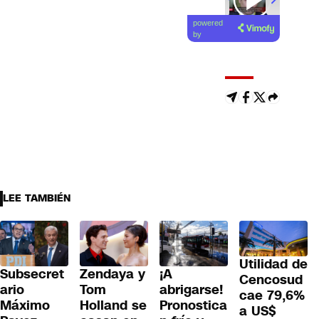
00:00
/
01
powered
by
LEE TAMBIÉN
Utilidad de
Subsecret
Zendaya y
¡A
Cencosud
ario
Tom
abrigarse!
cae 79,6%
Máximo
Holland se
Pronostica
a US$