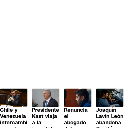
:00
Renuncia
Chile y
Presidente
Joaquín
el
Venezuela
Kast viaja
Lavín León
abogado
intercambi
a la
abandona