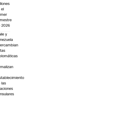
llones
 el
imer
mestre
 2026
ile y
nezuela
tercambian
tas
plomáticas
rmalizan
stablecimiento
 las
laciones
nsulares