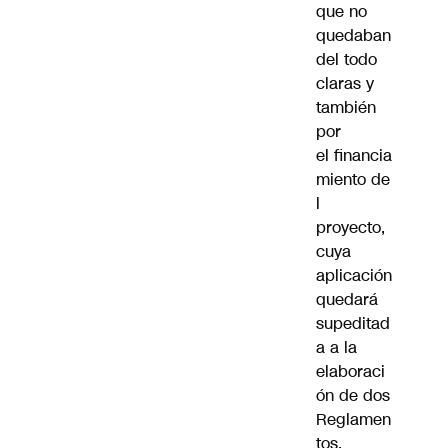
que no
quedaban
del todo
claras y
también
por
el financia
miento de
l
proyecto,
cuya
aplicación
quedará
supeditad
a a la
elaboraci
ón de dos
Reglamen
tos.