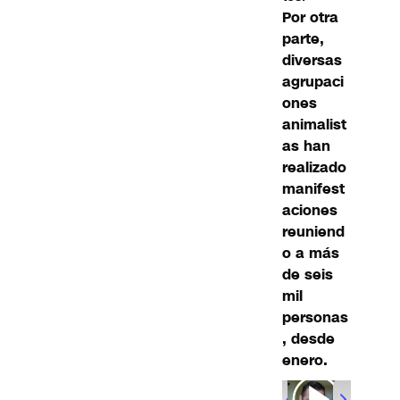
Por otra
parte,
diversas
agrupaci
ones
animalist
as han
realizado
manifest
aciones
reuniend
o a más
de seis
mil
personas
, desde
enero.