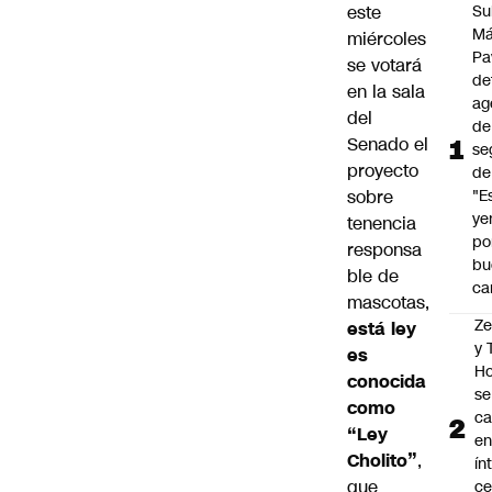
este
Su
Má
miércoles
Pa
se votará
de
en la sala
ag
del
de
Senado el
se
proyecto
de
sobre
"E
ye
tenencia
po
responsa
bu
ble de
ca
mascotas
,
Z
está ley
y
es
Ho
conocida
se
como
c
“Ley
en
Cholito”
,
ín
que
ce