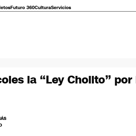
letos
Futuro 360
Cultura
Servicios
oles la “Ley Cholito” por
MÁS
O