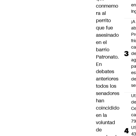
e
conmemo
In
ra al
perrito
¡A
que fue
ab
Pr
asesinado
frí
en el
ca
barrio
d
Patronato.
ag
En
pa
debates
es
anteriores
d
s
todos los
senadores
Ut
han
d
coincidido
C
en la
c
79
voluntad
U
de
43