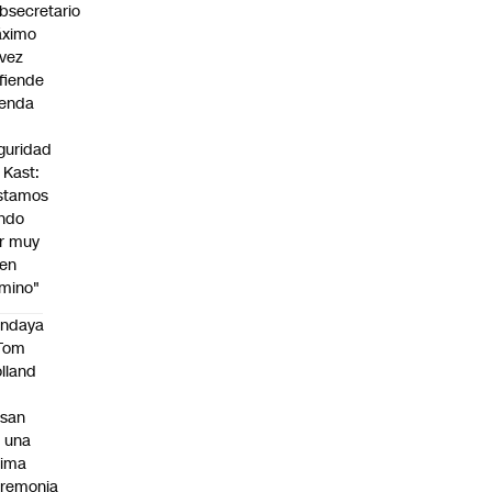
bsecretario
ximo
vez
fiende
enda
guridad
 Kast:
stamos
ndo
r muy
en
mino"
endaya
 Tom
lland
asan
 una
tima
remonia