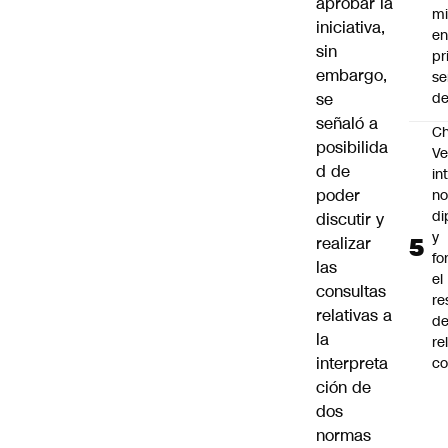
aprobar la
mi
iniciativa,
en
sin
pr
embargo,
se
se
de
señaló a
Ch
posibilida
Ve
d de
in
poder
no
di
discutir y
y
realizar
fo
las
el
consultas
re
relativas a
de
la
re
interpreta
co
ción de
dos
normas