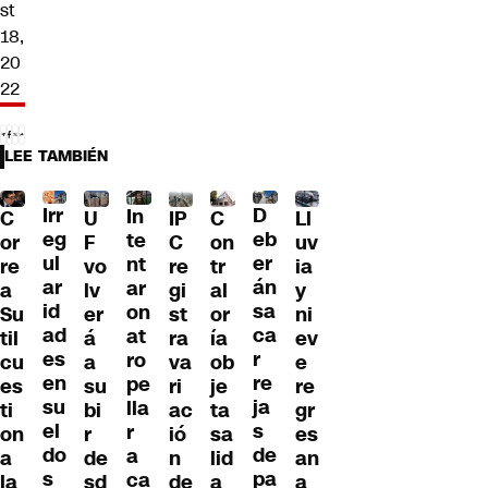
st
18,
20
22
LEE TAMBIÉN
Irr
D
In
C
U
IP
C
Ll
eg
eb
te
or
F
C
on
uv
ul
er
nt
re
vo
re
tr
ia
ar
án
ar
a
lv
gi
al
y
id
sa
on
Su
er
st
or
ni
ad
ca
at
til
á
ra
ía
ev
es
r
ro
cu
a
va
ob
e
en
re
pe
es
su
ri
je
re
su
ja
lla
ti
bi
ac
ta
gr
el
s
r
on
r
ió
sa
es
do
de
a
a
de
n
lid
an
s
pa
ca
la
sd
de
a
a