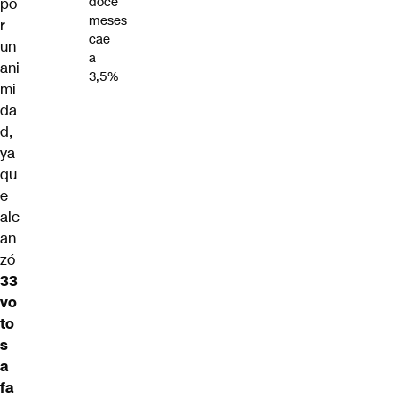
doce
po
meses
r
cae
un
a
ani
3,5%
mi
da
d,
ya
qu
e
alc
an
zó
33
vo
to
s
a
fa