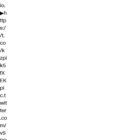
ío.
▶
h
ttp
s:/
/t.
co
/k
zpi
k5
fX
EK
pi
c.t
wit
ter
.co
m/
vS