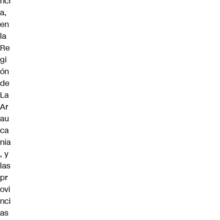
nci
a,
en
la
Re
gi
ón
de
La
Ar
au
ca
nía
, y
las
pr
ovi
nci
as