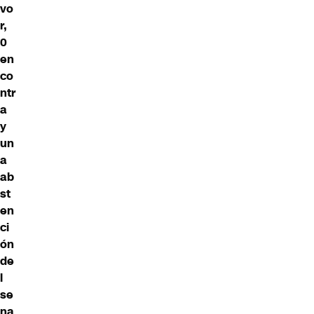
vo
r,
0
en
co
ntr
a
y
un
a
ab
st
en
ci
ón
de
l
se
na