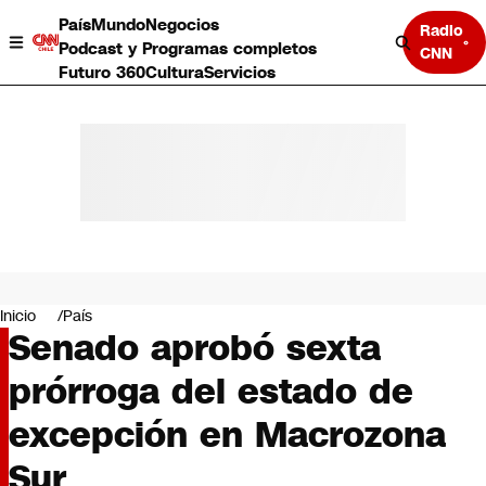
País
Mundo
Negocios
Radio
Podcast y Programas completos
CNN
Futuro 360
Cultura
Servicios
País
Mundo
Negocios
Inicio
País
Senado aprobó sexta
Deportes
Programas completos
prórroga del estado de
Cultura
Servicios
excepción en Macrozona
Bits
CNN Data
Sur
CNN tiempo