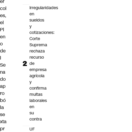
ér
Irregularidades
col
en
es,
sueldos
el
y
Pl
cotizaciones:
en
Corte
o
Suprema
de
rechaza
recurso
l
de
Se
empresa
na
agrícola
do
y
ap
confirma
ro
multas
bó
laborales
en
la
su
se
contra
xta
pr
UF