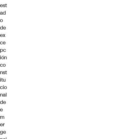
est
ad
o
de
ex
ce
pc
ión
co
nst
itu
cio
nal
de
e
m
er
ge