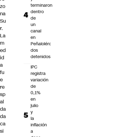
terminaron
zo
dentro
na
de
Su
un
r.
canal
La
en
m
Peñalolén:
ed
dos
detenidos
id
a
IPC
fu
registra
e
variación
de
re
0,1%
sp
en
al
julio
da
y
da
la
ca
inflación
si
a