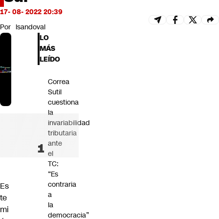
Futuro 360
17- 08- 2022 20:39
Opinión
Por
lsandoval
LO
MÁS
LEÍDO
Correa
Sutil
cuestiona
la
invariabilidad
tributaria
ante
el
TC:
“Es
contraria
Es
a
te
la
mi
democracia”