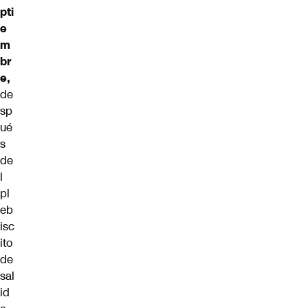
pti
e
m
br
e,
de
sp
ué
s
de
l
pl
eb
isc
ito
de
sal
id