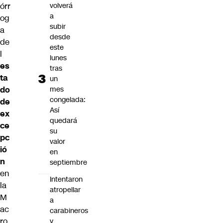
órr
volverá
a
og
subir
a
desde
de
este
l
lunes
es
tras
ta
un
do
mes
congelada:
de
Así
ex
quedará
ce
su
pc
valor
ió
en
n
septiembre
en
Intentaron
la
atropellar
M
a
ac
carabineros
ro
y