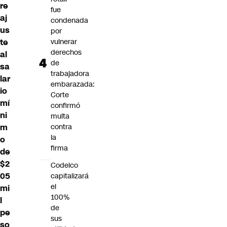
re
fue
aj
condenada
us
por
te
vulnerar
derechos
al
de
sa
trabajadora
lar
embarazada:
io
Corte
mí
confirmó
ni
multa
m
contra
la
o
firma
de
$2
Codelco
05
capitalizará
el
mi
100%
l
de
pe
sus
so