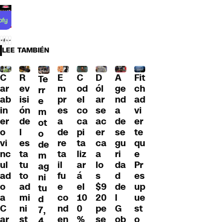
LEE TAMBIÉN
C
R
E
C
D
A
Fit
Te
ar
ev
m
od
ól
ge
ch
rr
ab
isi
pr
el
ar
nd
ad
e
in
ón
es
co
se
a
vi
m
er
de
a
ca
ac
de
er
ot
o
l
de
pi
er
se
te
o
vi
es
re
ta
ca
gu
qu
de
nc
ta
ta
liz
a
ri
e
m
ul
tu
il
ar
lo
da
Pr
ag
ad
to
fu
á
s
d
es
ni
o
ad
e
el
$9
de
up
tu
a
mi
co
10
20
l
ue
d
C
ni
nd
0
pe
G
st
7,
ar
st
en
%
se
ob
o
4