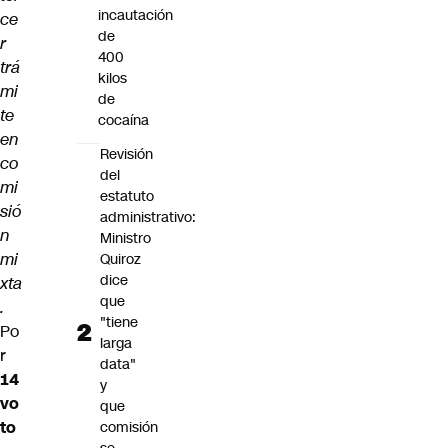
incautación
ce
de
r
400
trá
kilos
mi
de
te
cocaína
en
Revisión
co
del
mi
estatuto
sió
administrativo:
n
Ministro
mi
Quiroz
dice
xta
que
.
"tiene
Po
larga
r
data"
14
y
vo
que
to
comisión