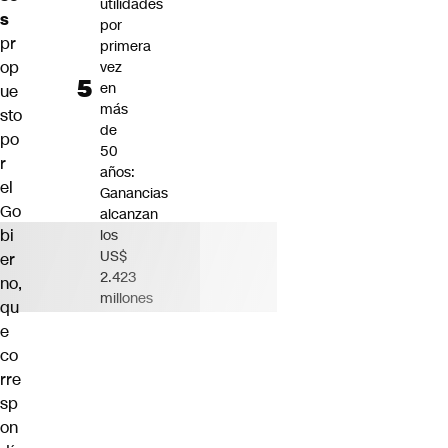
utilidades
s
por
pr
primera
op
vez
en
ue
más
sto
de
po
50
r
años:
el
Ganancias
Go
alcanzan
bi
los
US$
er
2.423
no,
millones
qu
e
co
rre
sp
on