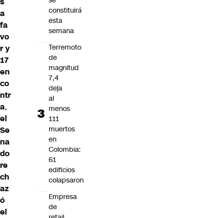
se
s
constituirá
a
esta
fa
semana
vo
Terremoto
r y
de
17
magnitud
en
7,4
co
deja
ntr
al
a
,
menos
el
111
muertos
Se
en
na
Colombia:
do
61
re
edificios
ch
colapsaron
az
Empresa
ó
de
el
retail