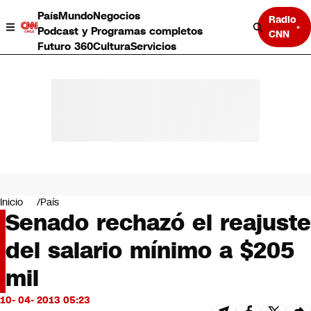
País
Mundo
Negocios
Radio
Podcast y Programas completos
CNN
Futuro 360
Cultura
Servicios
País
Mundo
Negocios
Inicio
País
Senado rechazó el reajuste
Deportes
Programas completos
del salario mínimo a $205
Cultura
Servicios
mil
Bits
CNN Data
10- 04- 2013 05:23
CNN tiempo