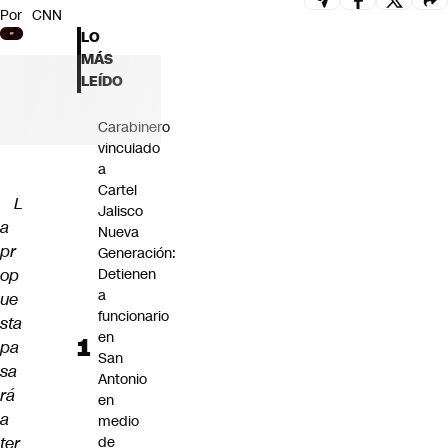
Por
CNN
Futuro 360
LO
Opinión
MÁS
LEÍDO
Carabinero
vinculado
a
Cartel
L
Jalisco
a
Nueva
pr
Generación:
op
Detienen
a
ue
funcionario
sta
en
pa
San
sa
Antonio
rá
en
a
medio
ter
de