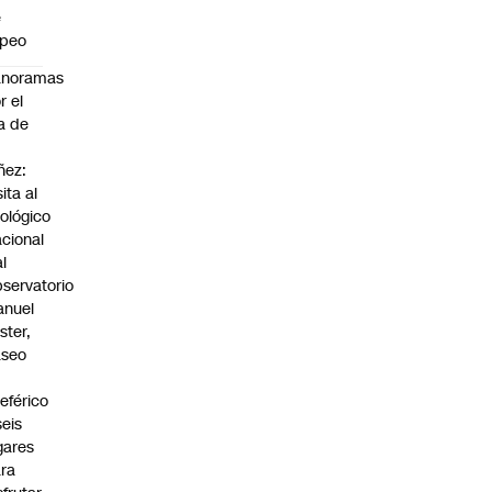
e
apeo
anoramas
r el
a de
ñez:
sita al
ológico
cional
al
servatorio
anuel
ster,
aseo
n
leférico
seis
gares
ra