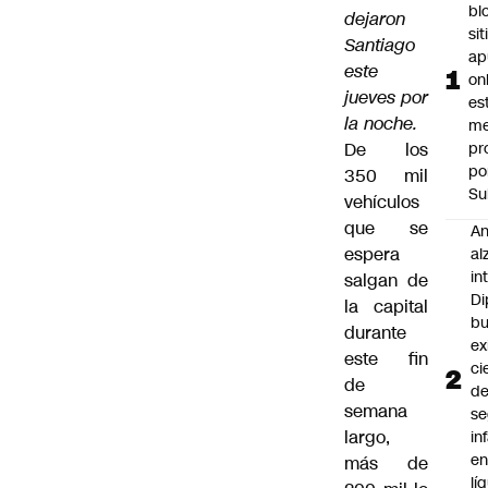
bl
dejaron
si
Santiago
ap
este
on
jueves por
es
la noche.
me
De los
pr
po
350 mil
Su
vehículos
que se
An
espera
al
in
salgan de
Di
la capital
b
durante
ex
este fin
ci
de
d
semana
se
largo,
in
e
más de
lí