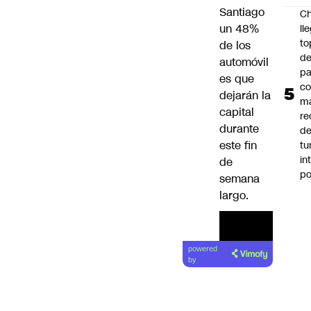
Santiago
Ch
un 48%
ll
to
de los
de
automóvil
pa
es que
c
dejarán la
m
capital
re
durante
de
este fin
tu
in
de
p
semana
largo.
powered
by