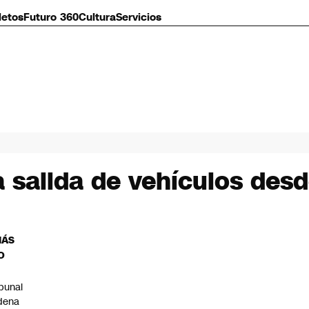
letos
Futuro 360
Cultura
Servicios
 salida de vehículos desd
MÁS
O
ibunal
dena