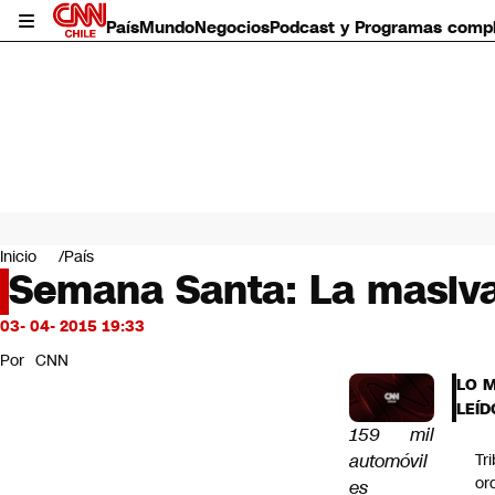
País
Mundo
Negocios
Podcast y Programas comp
País
Mundo
Inicio
País
Negocios
Semana Santa: La masiva
Deportes
Programas completos
03- 04- 2015 19:33
Cultura
Por
CNN
Servicios
LO 
Bits
LEÍD
CNN Data
159 mil
CNN tiempo
automóvil
Tr
Futuro 360
or
es
Opinión