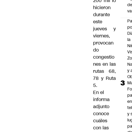
200 mil lo
d
hicieron
v
durante
P
este
po
jueves y
Dí
viernes,
la
provocan
Ni
do
Vi
congestio
Zo
nes en las
Na
y 
rutas 68,
Ob
78 y Ruta
M
5.
Fo
En el
p
informa
e
adjunto
te
conoce
y 
lu
cuáles
pa
con las