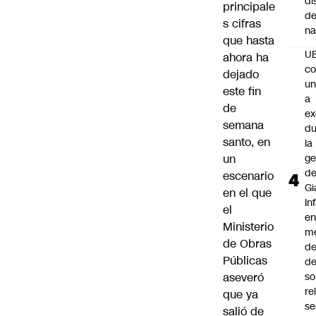
di
principale
de
s cifras
na
que hasta
U
ahora ha
co
dejado
un
este fin
a
de
e
semana
du
santo, en
la
un
ge
d
escenario
Gi
en el que
In
el
e
Ministerio
m
de Obras
d
Públicas
de
aseveró
so
re
que ya
se
salió de