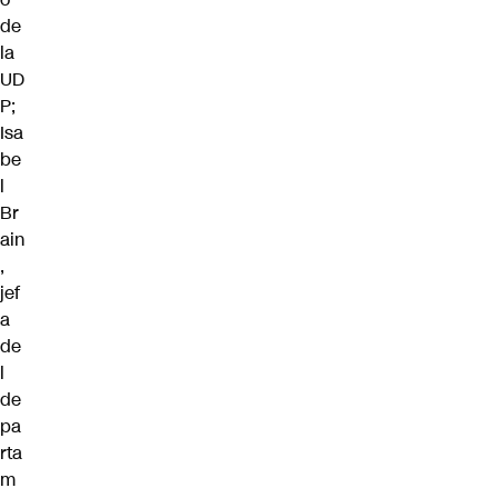
de
la
UD
P;
Isa
be
l
Br
ain
,
jef
a
de
l
de
pa
rta
m