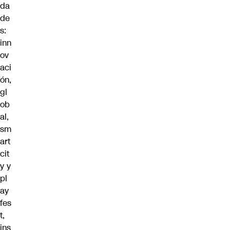
da
de
s:
inn
ov
aci
ón,
gl
ob
al,
sm
art
cit
y y
pl
ay
fes
t,
ins