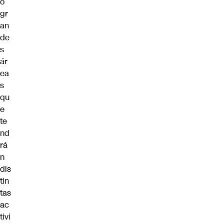
o
gr
an
de
s
ár
ea
s
qu
e
te
nd
rá
n
dis
tin
tas
ac
tivi