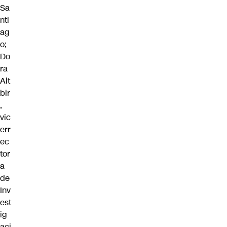
Sa
nti
ag
o;
Do
ra
Alt
bir
,
vic
err
ec
tor
a
de
Inv
est
ig
aci