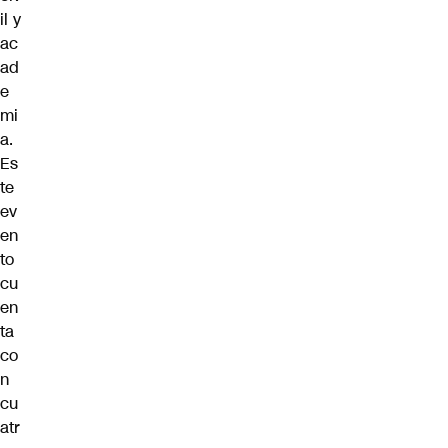
il y
ac
ad
e
mi
a.
Es
te
ev
en
to
cu
en
ta
co
n
cu
atr