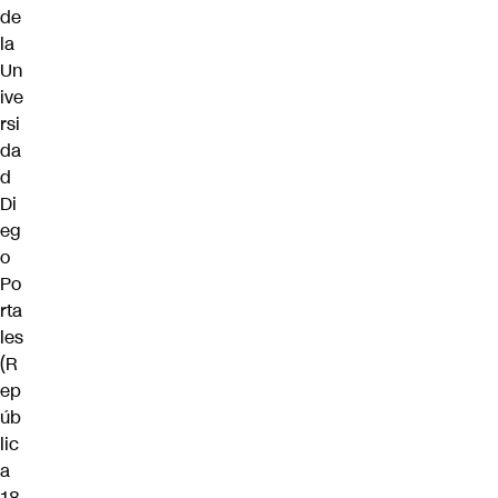
de
la
Un
ive
rsi
da
d
Di
eg
o
Po
rta
les
(
R
ep
úb
lic
a
18