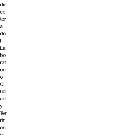
dir
ec
tor
a
de
l
La
bo
rat
ori
o
Ci
ud
ad
y
Ter
rit
ori
o