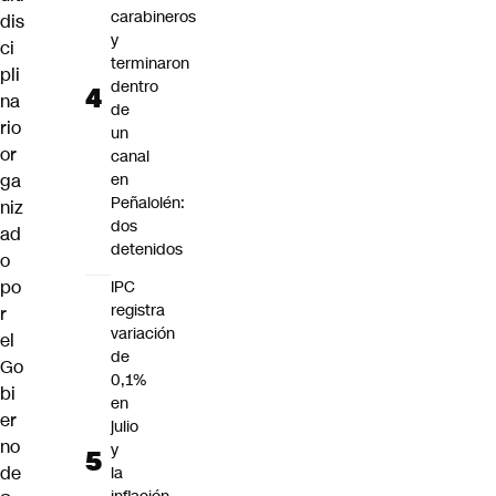
carabineros
dis
y
ci
terminaron
pli
dentro
na
de
rio
un
or
canal
ga
en
Peñalolén:
niz
dos
ad
detenidos
o
po
IPC
registra
r
variación
el
de
Go
0,1%
bi
en
er
julio
no
y
de
la