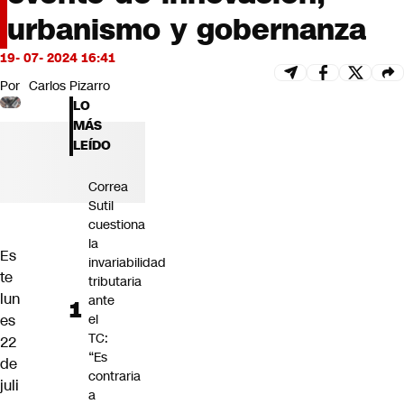
Futuro 360
urbanismo y gobernanza
Opinión
19- 07- 2024 16:41
Por
Carlos Pizarro
LO
MÁS
LEÍDO
Correa
Sutil
cuestiona
la
Es
invariabilidad
te
tributaria
lun
ante
es
el
TC:
22
“Es
de
contraria
juli
a