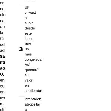
er
UF
na
volverá
cio
a
nal
subir
de
desde
la
este
Ci
lunes
tras
ud
un
ad
mes
Sa
congelada:
nti
Así
aG
quedará
O
,
su
en
valor
en
cu
septiembre
en
tro
Intentaron
m
atropellar
ulti
a