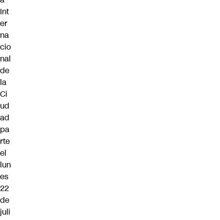
Int
er
na
cio
nal
de
la
Ci
ud
ad
pa
rte
el
lun
es
22
de
juli