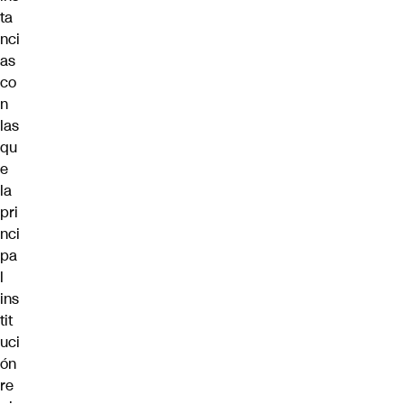
ta
nci
as
co
n
las
qu
e
la
pri
nci
pa
l
ins
tit
uci
ón
re