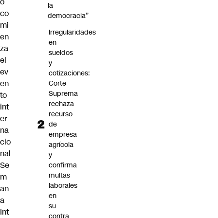
o
la
co
democracia”
mi
Irregularidades
en
en
za
sueldos
el
y
ev
cotizaciones:
en
Corte
Suprema
to
rechaza
int
recurso
er
de
na
empresa
cio
agrícola
nal
y
Se
confirma
multas
m
laborales
an
en
a
su
Int
contra