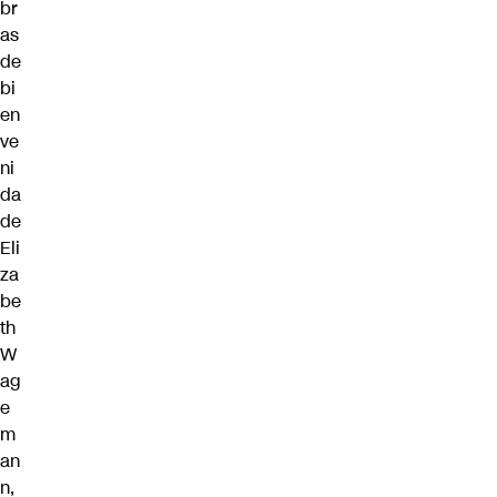
br
as
de
bi
en
ve
ni
da
de
Eli
za
be
th
W
ag
e
m
an
n,