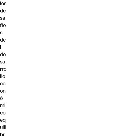
los
de
sa
fío
s
de
l
de
sa
rro
llo
ec
on
ó
mi
co
eq
uili
br