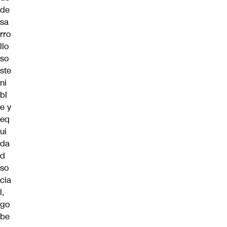
de
sa
rro
llo
so
ste
ni
bl
e y
eq
ui
da
d
so
cia
l,
go
be