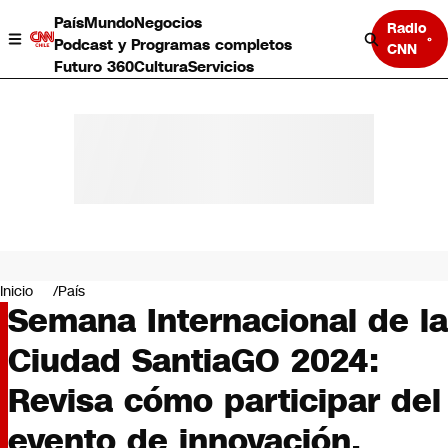
País
Mundo
Negocios
Radio
Podcast y Programas completos
CNN
Futuro 360
Cultura
Servicios
País
Mundo
Negocios
Inicio
País
Semana Internacional de la
Deportes
Programas completos
Ciudad SantiaGO 2024:
Cultura
Servicios
Revisa cómo participar del
Bits
CNN Data
evento de innovación,
CNN tiempo