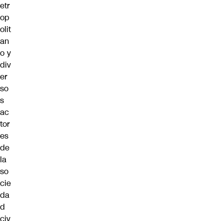
etr
op
olit
an
o y
div
er
so
s
ac
tor
es
de
la
so
cie
da
d
civ