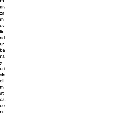
rn
an
za,
m
ovi
lid
ad
ur
ba
na
y
cri
sis
cli
m
áti
ca,
co
nst