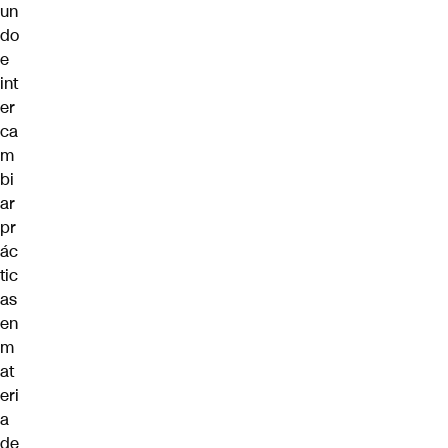
un
do
e
int
er
ca
m
bi
ar
pr
ác
tic
as
en
m
at
eri
a
de