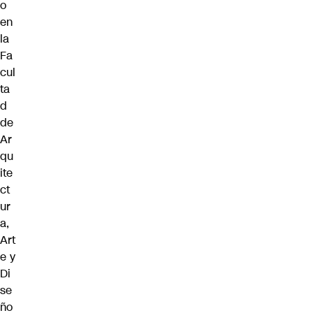
o
en
la
Fa
cul
ta
d
de
Ar
qu
ite
ct
ur
a,
Art
e y
Di
se
ño