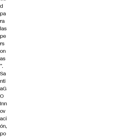
d
pa
ra
las
pe
rs
on
as
”.
Sa
nti
aG
O
Inn
ov
aci
ón,
po