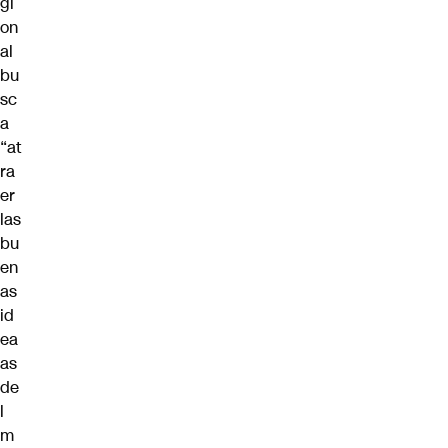
gi
on
al
bu
sc
a
“at
ra
er
las
bu
en
as
id
ea
as
de
l
m