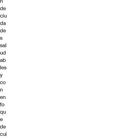
n
de
ciu
da
de
s
sal
ud
ab
les
y
co
n
en
fo
qu
e
de
cui