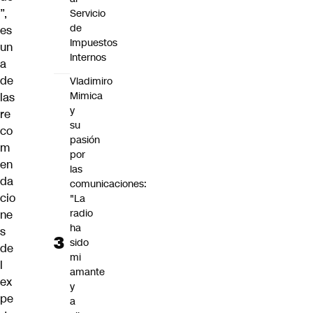
”,
Servicio
de
es
Impuestos
un
Internos
a
de
Vladimiro
Mimica
las
y
re
su
co
pasión
m
por
en
las
da
comunicaciones:
cio
"La
radio
ne
ha
s
sido
de
mi
l
amante
ex
y
pe
a