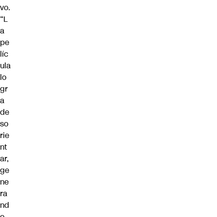
vo.
“L
a
pe
líc
ula
lo
gr
a
de
so
rie
nt
ar,
ge
ne
ra
nd
o