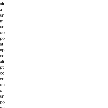
str
a
un
m
un
do
po
st
ap
oc
alí
pti
co
en
qu
e
un
po
de