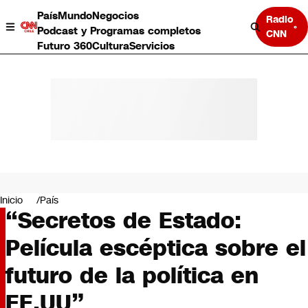
País
Mundo
Negocios
Radio
Podcast y Programas completos
CNN
Futuro 360
Cultura
Servicios
País
Mundo
Negocios
Inicio
País
“Secretos de Estado:
Deportes
Programas completos
Película escéptica sobre el
Cultura
Servicios
futuro de la política en
Bits
CNN Data
EE.UU”
CNN tiempo