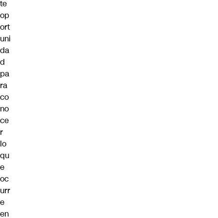
te
op
ort
uni
da
d
pa
ra
co
no
ce
r
lo
qu
e
oc
urr
e
en