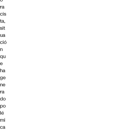
ra
cis
ta,
sit
ua
ció
n
qu
e
ha
ge
ne
ra
do
po
lé
mi
ca