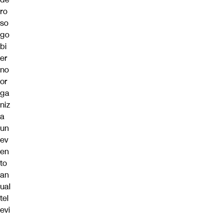
ro
so
go
bi
er
no
or
ga
niz
a
un
ev
en
to
an
ual
tel
evi