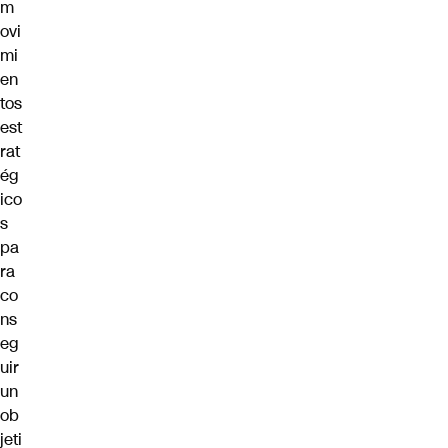
m
ovi
mi
en
tos
est
rat
ég
ico
s
pa
ra
co
ns
eg
uir
un
ob
jeti