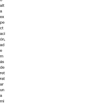
alt
a
ex
pe
ct
aci
ón,
ad
e
m
ás
de
ret
rat
ar
un
a
mi