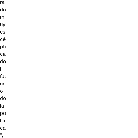
ra
da
m
uy
es
cé
pti
ca
de
l
fut
ur
o
de
la
po
líti
ca
”,