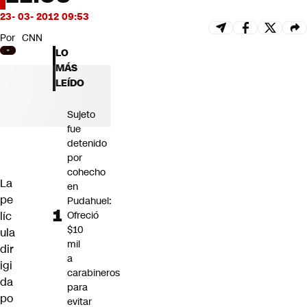
Futuro 360
23- 03- 2012 09:53
Opinión
Por
CNN
LO
MÁS
LEÍDO
Sujeto
fue
detenido
por
cohecho
La
en
pe
Pudahuel:
líc
Ofreció
$10
ula
mil
dir
a
igi
carabineros
da
para
po
evitar