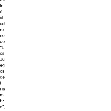
iri
ó
al
est
re
no
de
“L
os
Ju
eg
os
de
l
Ha
m
br
e”,