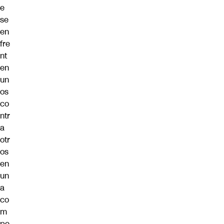
e
se
en
fre
nt
en
un
os
co
ntr
a
otr
os
en
un
a
co
m
pe