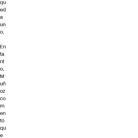
qu
ed
a
un
o.
En
ta
nt
o,
M
uñ
oz
co
m
en
tó
qu
e