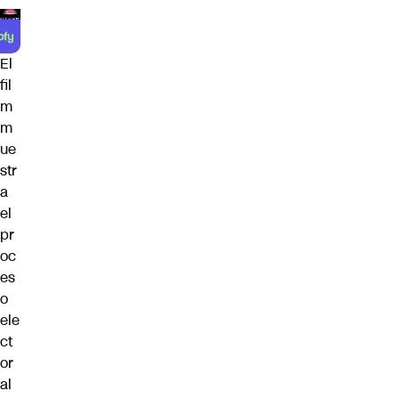
El
fil
m
m
ue
str
a
el
pr
oc
es
o
ele
ct
or
al