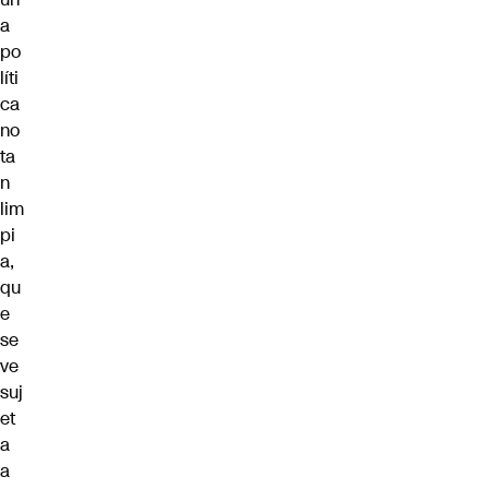
a
po
líti
ca
no
ta
n
lim
pi
a,
qu
e
se
ve
suj
et
a
a