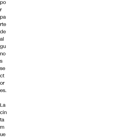
po
r
pa
rte
de
al
gu
no
s
se
ct
or
es.
La
cin
ta
m
ue