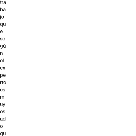
tra
ba
jo
qu
e
se
gú
n
el
ex
pe
rto
es
m
uy
os
ad
o
qu