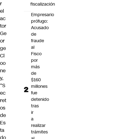
r
fiscalización
el
Empresario
ac
prófugo:
tor
Acusado
Ge
de
or
fraude
al
ge
Fisco
Cl
por
oo
más
ne
de
y,
$160
“S
millones
ec
fue
detenido
ret
tras
os
ir
de
a
Es
realizar
ta
trámites
do
al