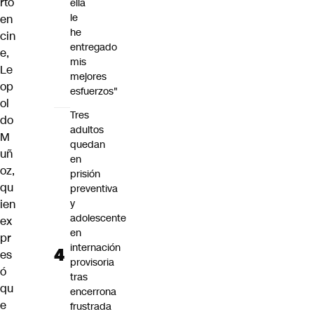
rto
ella
le
en
he
cin
entregado
e,
mis
Le
mejores
op
esfuerzos"
ol
Tres
do
adultos
M
quedan
uñ
en
oz,
prisión
qu
preventiva
ien
y
adolescente
ex
en
pr
internación
es
provisoria
ó
tras
qu
encerrona
e
frustrada