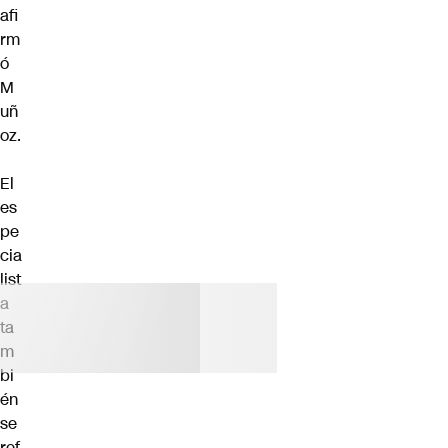
afi
rm
ó
M
uñ
oz.
El
es
pe
cia
list
a
ta
m
bi
én
se
ref