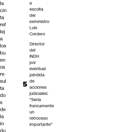
la
a
escolta
cin
del
ta
exministro
ref
Luis
lej
Cordero
a
Director
los
del
bu
INDH
en
por
os
eventual
re
pérdida
sul
de
acciones
ta
judiciales:
do
"Sería
s
francamente
de
un
la
retroceso
in
importante"
du