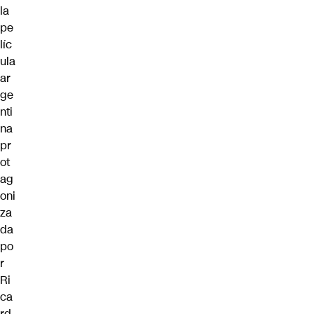
la
pe
líc
ula
ar
ge
nti
na
pr
ot
ag
oni
za
da
po
r
Ri
ca
rd