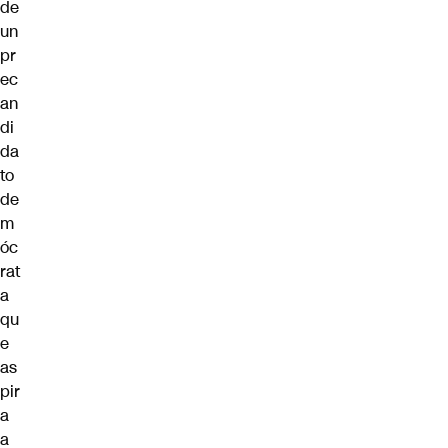
de
un
pr
ec
an
di
da
to
de
m
óc
rat
a
qu
e
as
pir
a
a