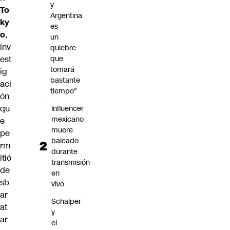
y
To
Argentina
ky
es
o
,
un
inv
quiebre
est
que
tomará
ig
bastante
aci
tiempo"
ón
qu
Influencer
mexicano
e
muere
pe
baleado
rm
durante
itió
transmisión
de
en
sb
vivo
ar
Schalper
at
y
ar
el