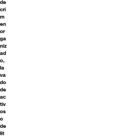
de
cri
m
en
or
ga
niz
ad
o,
la
va
do
de
ac
tiv
os
o
de
lit