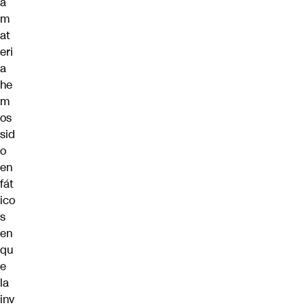
a
m
at
eri
a
he
m
os
sid
o
en
fát
ico
s
en
qu
e
la
inv