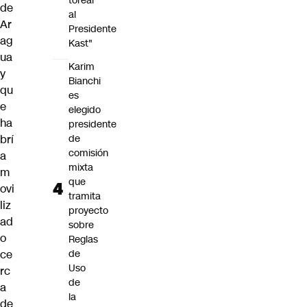
torear
de
al
Ar
Presidente
ag
Kast"
ua
Karim
y
Bianchi
qu
es
e
elegido
ha
presidente
brí
de
comisión
a
mixta
m
que
ovi
tramita
liz
proyecto
ad
sobre
o
Reglas
ce
de
Uso
rc
de
a
la
de