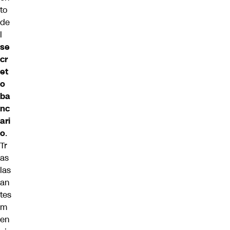
to
de
l
se
cr
et
o
ba
nc
ari
o
.
Tr
as
las
an
tes
m
en