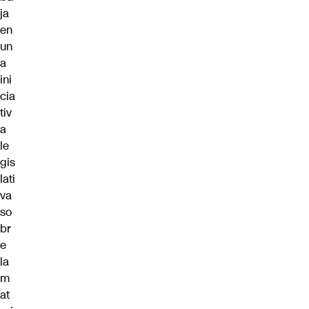
ja
en
un
a
ini
cia
tiv
a
le
gis
lati
va
so
br
e
la
m
at