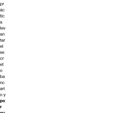
pr
ác
tic
a
lev
an
tar
el
se
cr
et
o
ba
nc
ari
o y
po
r
qu