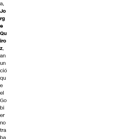
a,
Jo
rg
e
Qu
iro
z
,
an
un
ció
qu
e
el
Go
bi
er
no
tra
ba