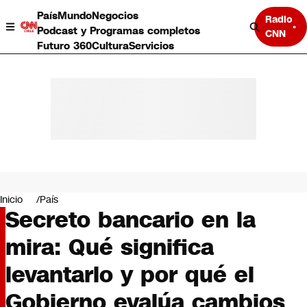
País
Mundo
Negocios
Radio
Podcast y Programas completos
CNN
Futuro 360
Cultura
Servicios
País
Mundo
Negocios
Inicio
País
Secreto bancario en la
Deportes
Programas completos
mira: Qué significa
Cultura
Servicios
levantarlo y por qué el
Bits
CNN Data
Gobierno evalúa cambios
CNN tiempo