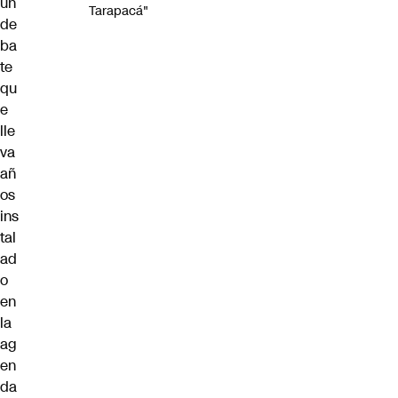
un
Tarapacá"
de
ba
te
qu
e
lle
va
añ
os
ins
tal
ad
o
en
la
ag
en
da