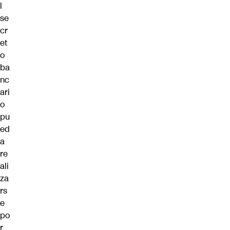
l
se
cr
et
o
ba
nc
ari
o
pu
ed
a
re
ali
za
rs
e
po
r