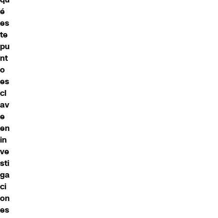
é
es
te
pu
nt
o
es
cl
av
e
en
in
ve
sti
ga
ci
on
es