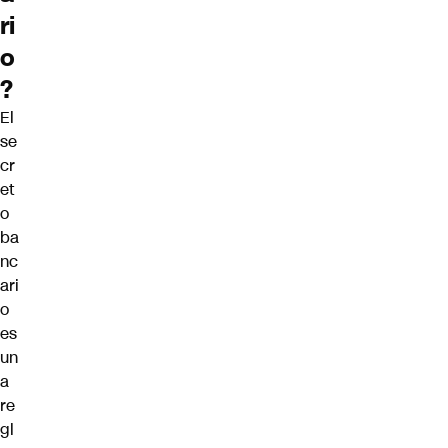
ri
o
?
El
se
cr
et
o
ba
nc
ari
o
es
un
a
re
gl