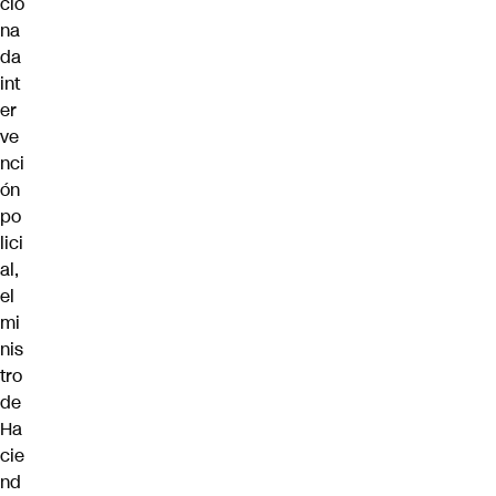
cio
na
da
int
er
ve
nci
ón
po
lici
al,
el
mi
nis
tro
de
Ha
cie
nd