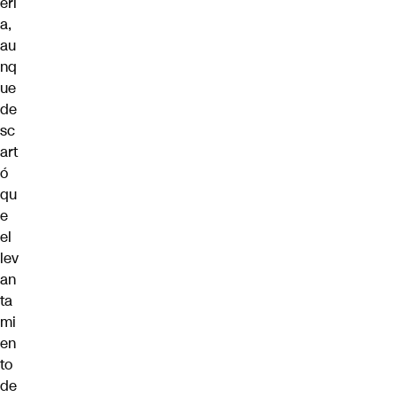
eri
a,
au
nq
ue
de
sc
art
ó
qu
e
el
lev
an
ta
mi
en
to
de