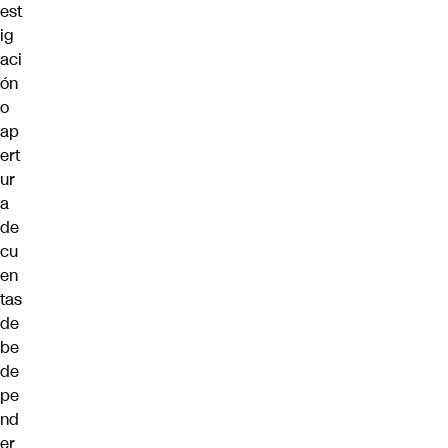
est
ig
aci
ón
o
ap
ert
ur
a
de
cu
en
tas
de
be
de
pe
nd
er