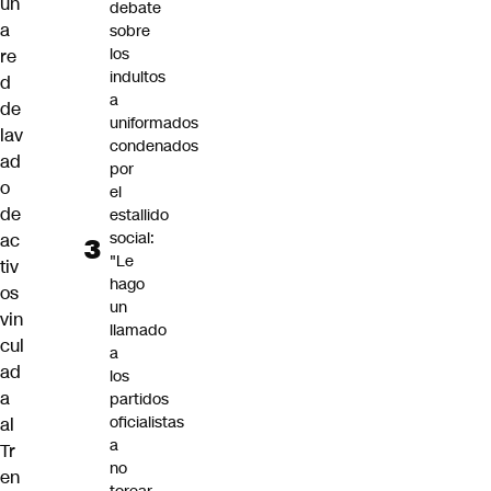
un
debate
a
sobre
los
re
indultos
d
a
de
uniformados
lav
condenados
ad
por
o
el
de
estallido
social:
ac
"Le
tiv
hago
os
un
vin
llamado
cul
a
ad
los
a
partidos
oficialistas
al
a
Tr
no
en