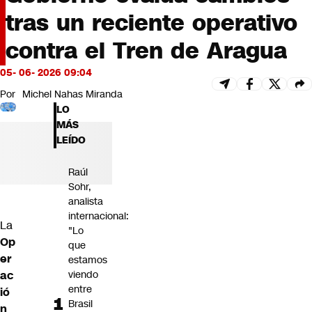
Futuro 360
tras un reciente operativo
Opinión
contra el Tren de Aragua
05- 06- 2026 09:04
Por
Michel Nahas Miranda
LO
MÁS
LEÍDO
Raúl
Sohr,
analista
internacional:
La
"Lo
Op
que
er
estamos
ac
viendo
entre
ió
Brasil
n