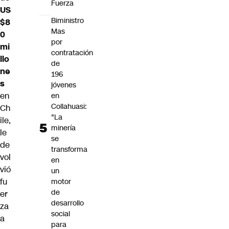
Fuerza
US
Biministro
$8
Mas
0
por
mi
contratación
llo
de
ne
196
s
jóvenes
en
en
Collahuasi:
Ch
"La
ile,
minería
le
se
de
transforma
vol
en
vió
un
fu
motor
de
er
desarrollo
za
social
a
para