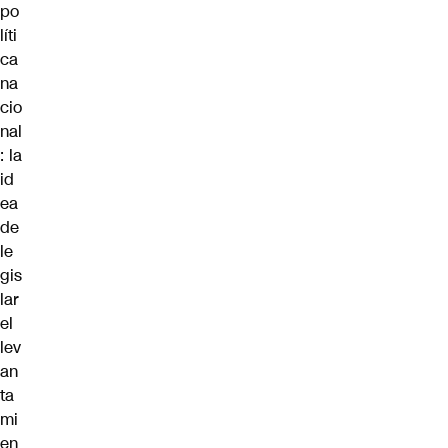
po
líti
ca
na
cio
nal
: la
id
ea
de
le
gis
lar
el
lev
an
ta
mi
en