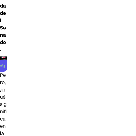
da
de
l
Se
na
do
.
Pe
ro,
¿q
ué
sig
nifi
ca
en
la