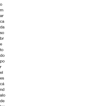
o
m
ar
ca
da
so
br
e
to
do
po
r
el
es
cá
nd
alo
de