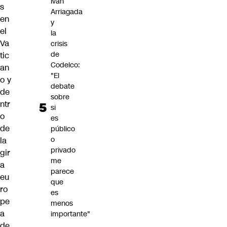
Iván
s
Arriagada
en
y
el
la
Va
crisis
de
tic
Codelco:
an
"El
o y
debate
de
sobre
ntr
si
o
es
de
público
o
la
privado
gir
me
a
parece
eu
que
ro
es
pe
menos
a
importante"
de