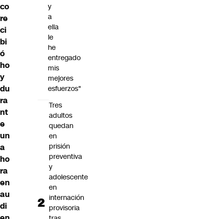
co
y
a
re
ella
ci
le
bi
he
ó
entregado
ho
mis
y
mejores
du
esfuerzos"
ra
Tres
nt
adultos
e
quedan
un
en
prisión
a
preventiva
ho
y
ra
adolescente
en
en
au
internación
di
provisoria
en
tras