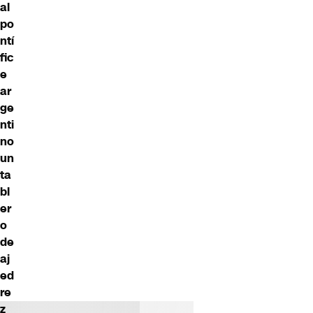
al
po
ntí
fic
e
ar
ge
nti
no
un
ta
bl
er
o
de
aj
ed
re
z