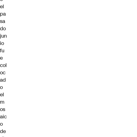
el
pa
sa
do
jun
io
fu
e
col
oc
ad
o
el
m
os
aic
o
de