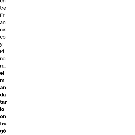
en
tre
Fr
an
cis
co
y
Pi
ñe
ra,
el
m
an
da
tar
io
en
tre
gó