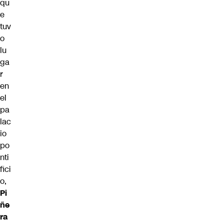
qu
e
tuv
o
lu
ga
r
en
el
pa
lac
io
po
nti
fici
o,
Pi
ñe
ra