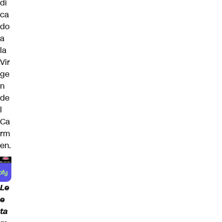
di
ca
do
a
la
Vir
ge
n
de
l
Ca
rm
en.
Le
e
ta