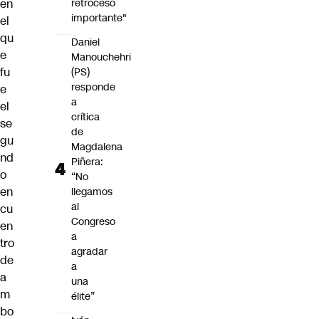
retroceso
en
importante"
el
qu
Daniel
e
Manouchehri
fu
(PS)
responde
e
a
el
crítica
se
de
gu
Magdalena
nd
Piñera:
o
“No
en
llegamos
al
cu
Congreso
en
a
tro
agradar
de
a
a
una
m
élite”
bo