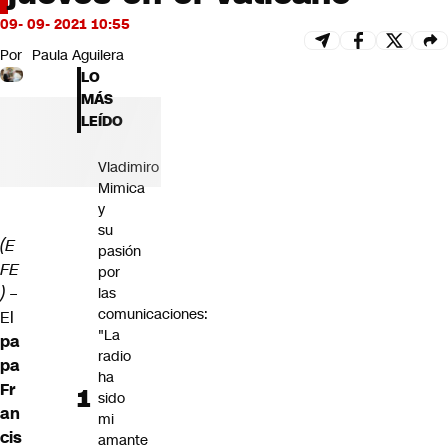
Futuro 360
09- 09- 2021 10:55
Opinión
Por
Paula Aguilera
LO
MÁS
LEÍDO
Vladimiro
Mimica
y
su
(E
pasión
FE
por
)
–
las
comunicaciones:
El
"La
pa
radio
pa
ha
Fr
sido
an
mi
cis
amante