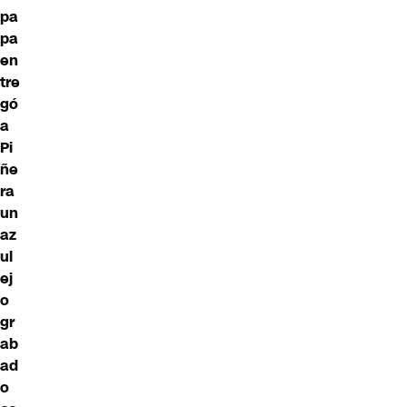
pa
pa
en
tre
gó
a
Pi
ñe
ra
un
az
ul
ej
o
gr
ab
ad
o