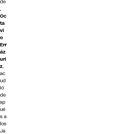
de
,
Oc
ta
vi
o
Err
áz
uri
z
,
ac
ud
ió
de
sp
ué
s a
los
Ja