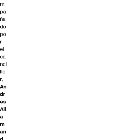
m
pa
ña
do
po
r
el
ca
nci
lle
r,
An
dr
és
All
a
m
an
d,