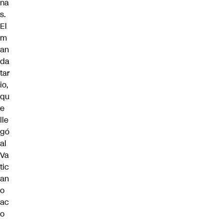
na
s.
El
m
an
da
tar
io,
qu
e
lle
gó
al
Va
tic
an
o
ac
o