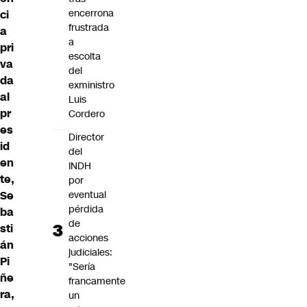
encerrona
ci
frustrada
a
a
pri
escolta
va
del
da
exministro
al
Luis
pr
Cordero
es
Director
id
del
en
INDH
te,
por
eventual
Se
pérdida
ba
de
sti
acciones
án
judiciales:
Pi
"Sería
ñe
francamente
ra,
un