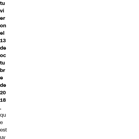
tu
vi
er
on
el
13
de
oc
tu
br
e
de
20
18
,
qu
e
est
uv