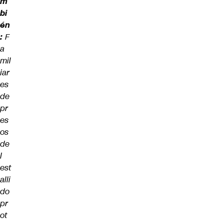
m
bi
én
:
F
a
mil
iar
es
de
pr
es
os
de
l
est
alli
do
pr
ot