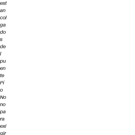
est
an
col
ga
do
s
de
l
pu
en
te
Pí
o
No
no
pa
ra
exi
gir