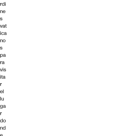
rdi
ne
s
vat
ica
no
s
pa
ra
vis
ita
r
el
lu
ga
r
do
nd
e