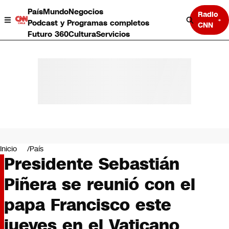
País
Mundo
Negocios
Radio
Podcast y Programas completos
CNN
Futuro 360
Cultura
Servicios
País
Mundo
Negocios
Inicio
País
Presidente Sebastián
Deportes
Programas completos
Piñera se reunió con el
Cultura
Servicios
papa Francisco este
Bits
CNN Data
jueves en el Vaticano
CNN tiempo