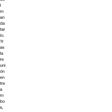
l
m
an
da
tar
io.
Tr
as
la
re
uni
ón
en
tre
a
m
bo
s,