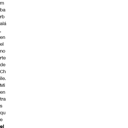
m
ba
rb
alá
,
en
el
no
rte
de
Ch
ile.
Mi
en
tra
s
qu
e
el