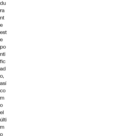
du
ra
nt
e
est
e
po
nti
fic
ad
o,
así
co
m
o
el
últi
m
o