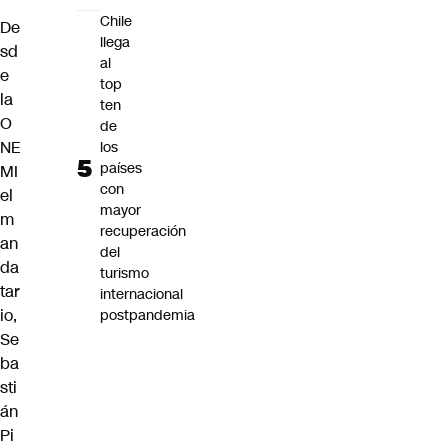
Chile
De
llega
sd
al
e
top
la
ten
O
de
NE
los
países
MI
con
el
mayor
m
recuperación
an
del
da
turismo
tar
internacional
io,
postpandemia
Se
ba
sti
án
Pi