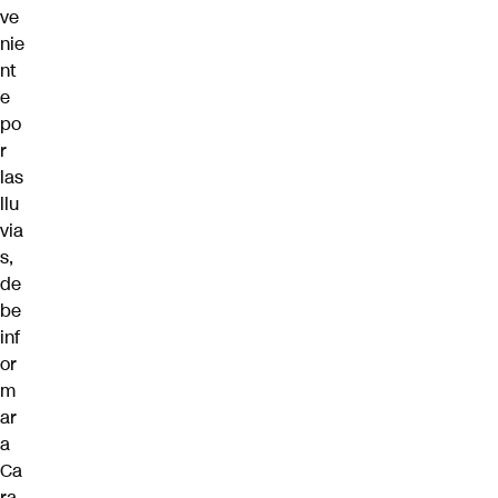
ve
nie
nt
e
po
r
las
llu
via
s,
de
be
inf
or
m
ar
a
Ca
ra