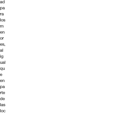
ad
pa
ra
los
m
en
or
es,
al
ig
ual
qu
e
en
pa
rte
de
las
loc