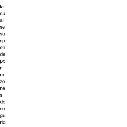
la
cu
al
se
su
sp
en
de
po
r
ra
zo
ne
s
de
se
gu
rid