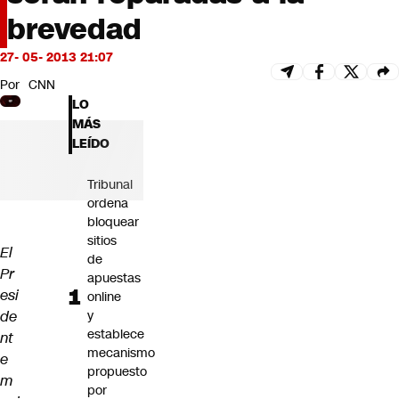
Futuro 360
brevedad
Opinión
27- 05- 2013 21:07
Por
CNN
LO
MÁS
LEÍDO
Tribunal
ordena
bloquear
sitios
El
de
Pr
apuestas
esi
online
de
y
establece
nt
mecanismo
e
propuesto
m
por