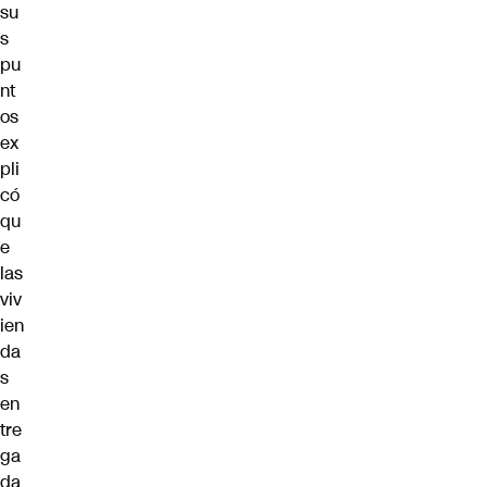
su
s
pu
nt
os
ex
pli
có
qu
e
las
viv
ien
da
s
en
tre
ga
da