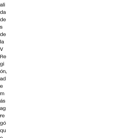
ali
da
de
s
de
la
V
Re
gi
ón,
ad
e
m
ás
ag
re
gó
qu
e