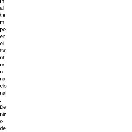
m
al
tie
m
po
en
el
ter
rit
ori
o
na
cio
nal
.
De
ntr
o
de