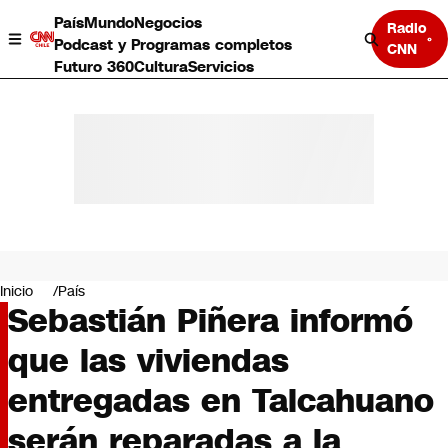
País
Mundo
Negocios
Radio
Podcast y Programas completos
CNN
Futuro 360
Cultura
Servicios
País
Mundo
Negocios
Inicio
País
Sebastián Piñera informó
Deportes
Programas completos
que las viviendas
Cultura
Servicios
entregadas en Talcahuano
Bits
CNN Data
serán reparadas a la
CNN tiempo