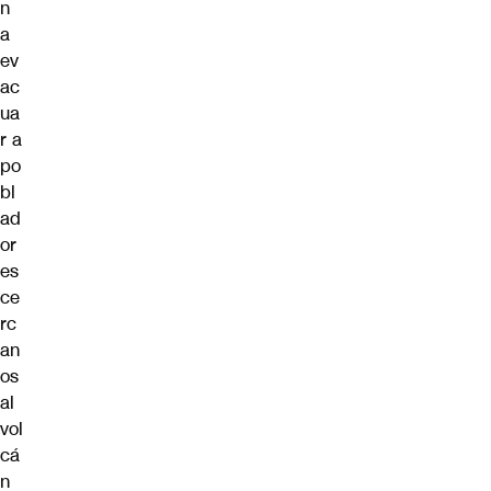
n
a
ev
ac
ua
r a
po
bl
ad
or
es
ce
rc
an
os
al
vol
cá
n