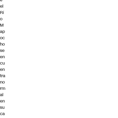
el
Rí
o
M
ap
oc
ho
se
en
cu
en
tra
no
rm
al
en
su
ca