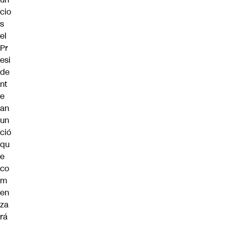
cio
s
el
Pr
esi
de
nt
e
an
un
ció
qu
e
co
m
en
za
rá