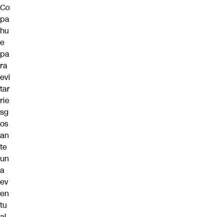
Co
pa
hu
e
pa
ra
evi
tar
rie
sg
os
an
te
un
a
ev
en
tu
al