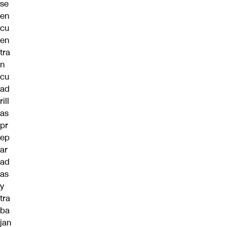
se
en
cu
en
tra
n
cu
ad
rill
as
pr
ep
ar
ad
as
y
tra
ba
jan