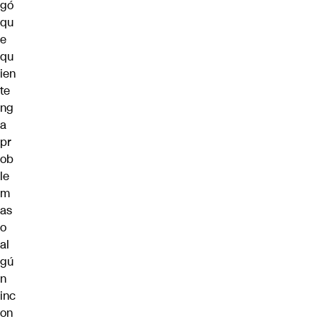
gó
qu
e
qu
ien
te
ng
a
pr
ob
le
m
as
o
al
gú
n
inc
on