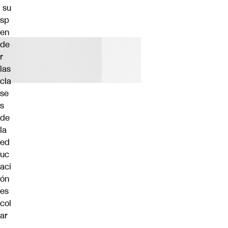
su
sp
en
de
r
las
cla
se
s
de
la
ed
uc
aci
ón
es
col
ar