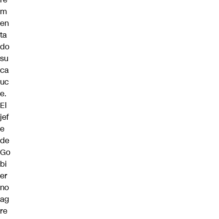
m
en
ta
do
su
ca
uc
e.
El
jef
e
de
Go
bi
er
no
ag
re