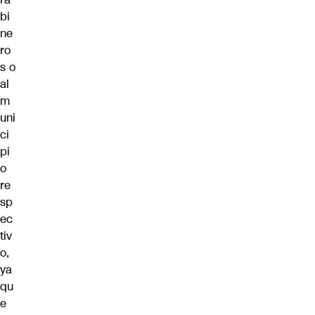
bi
ne
ro
s o
al
m
uni
ci
pi
o
re
sp
ec
tiv
o,
ya
qu
e