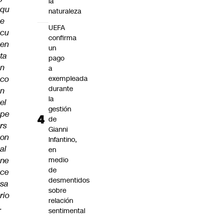
la
qu
naturaleza
e
UEFA
cu
confirma
en
un
ta
pago
n
a
co
exempleada
durante
n
la
el
gestión
pe
de
rs
Gianni
on
Infantino,
al
en
ne
medio
de
ce
desmentidos
sa
sobre
rio
relación
.
sentimental