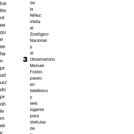
de
los
la
fre
Niñez:
nt
Visita
es
al
qu
Zoológico
e
Nacional
se
y
al
ha
Observatorio
n
Manuel
pr
Foster,
od
paseo
uci
en
do
teleférico
pr
y
seis
ob
lugares
le
para
m
disfrutar
as
de
y