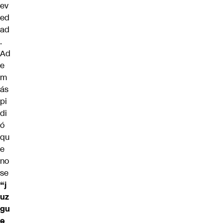
ev
ed
ad
.
Ad
e
m
ás
pi
di
ó
qu
e
no
se
“j
uz
gu
e