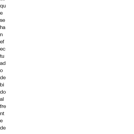
qu
e
se
ha
n
ef
ec
tu
ad
o
de
bi
do
al
fre
nt
e
de