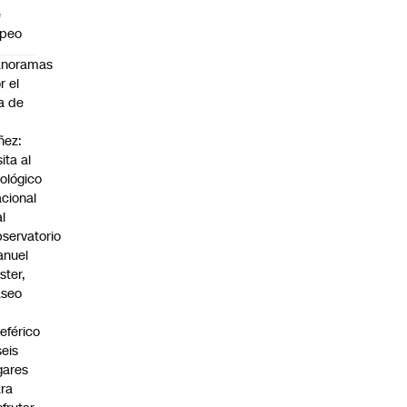
e
apeo
anoramas
r el
a de
ñez:
sita al
ológico
cional
al
servatorio
anuel
ster,
aseo
n
leférico
seis
gares
ra