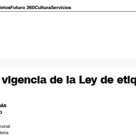
letos
Futuro 360
Cultura
Servicios
 vigencia de la Ley de et
MÁS
O
ibunal
dena