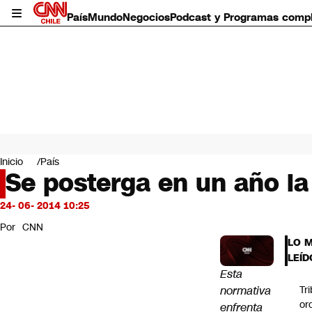
País
Mundo
Negocios
Podcast y Programas comp
País
Mundo
Inicio
País
Negocios
Se posterga en un año la
Deportes
Programas completos
24- 06- 2014 10:25
Cultura
Por
CNN
Servicios
LO 
Bits
LEÍD
CNN Data
Esta
CNN tiempo
normativa
Tr
Futuro 360
or
enfrenta
Opinión