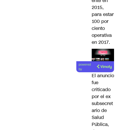
ente en
2015,
para estar
100 por
ciento
operativa
en 2017.
Lea el
powered
artículo
by
El anuncio
fue
criticado
por el ex
subsecret
ario de
Salud
Pública,