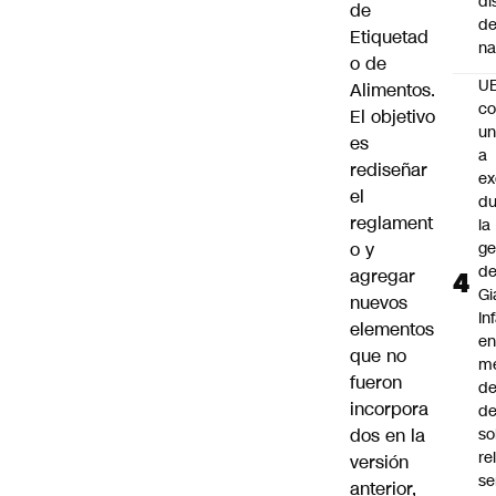
di
de
de
Etiquetad
na
o de
U
Alimentos.
co
El objetivo
un
es
a
rediseñar
e
el
du
reglament
la
o y
ge
d
agregar
Gi
nuevos
In
elementos
e
que no
m
fueron
d
incorpora
de
dos en la
so
re
versión
se
anterior,