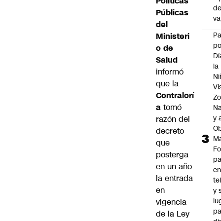
Políticas
d
Públicas
v
del
P
Ministeri
po
o de
Dí
Salud
la
informó
Ni
que la
Vi
Contralorí
Zo
a
tomó
Na
y 
razón del
Ob
decreto
M
que
Fo
posterga
p
en un año
e
la entrada
te
en
y 
lu
vigencia
pa
de la Ley