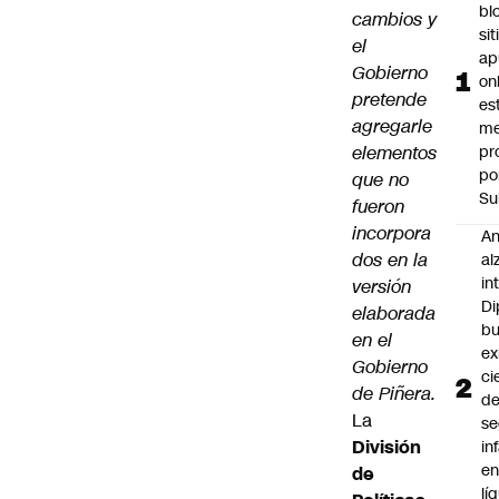
bl
cambios y
si
el
ap
Gobierno
on
pretende
es
agregarle
me
elementos
pr
po
que no
Su
fueron
incorpora
An
dos en la
al
in
versión
Di
elaborada
b
en el
ex
Gobierno
ci
de Piñera.
d
La
se
División
in
e
de
lí