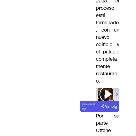
2018 el
proceso
esté
terminado
, con un
nuevo
edificio y
el palacio
completa
mente
restaurad
o.
powered
by
Por su
parte
Ottone