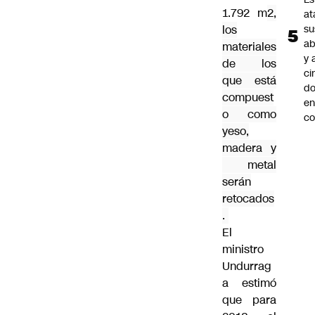
1.792 m
2,
at
los
su
ab
materiales
y 
de los
ci
que está
do
compuest
en
o como
co
yeso,
madera y
metal
serán
retocados
.
El
ministro
Undurrag
a estimó
que para