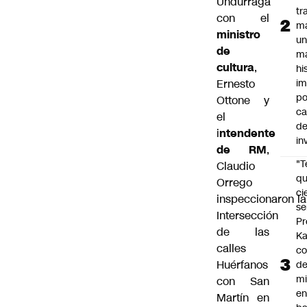
Undurraga
tr
con el
m
ministro
u
de
m
cultura
,
hi
Ernesto
im
po
Ottone y
ca
el
d
i
ntendente
in
de RM
,
"
Claudio
qu
Orrego
ci
inspeccionaron la
se
Intersección
Pr
de las
Ka
calles
co
Huérfanos
de
mi
con San
e
Martín en