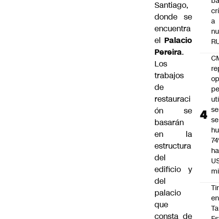
ba
Santiago,
cr
donde se
a
encuentra
nu
el
Palacio
R
Pereira
.
C
Los
re
trabajos
op
de
pe
restauraci
ut
se
ón se
se
basarán
h
en la
7
estructura
ha
del
U
edificio y
mi
del
Ti
palacio
e
que
Ta
consta de
Es