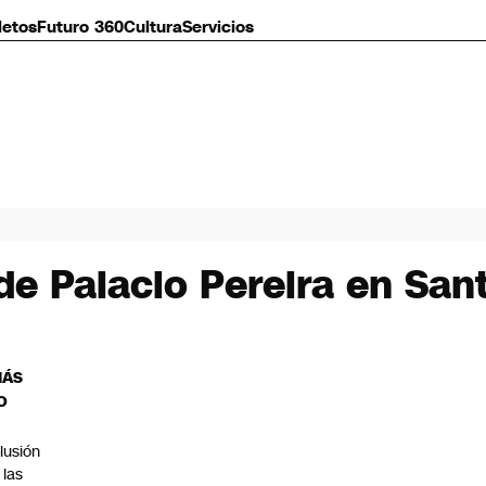
letos
Futuro 360
Cultura
Servicios
 de Palacio Pereira en San
MÁS
O
lusión
 las