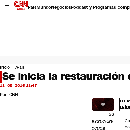
País
Mundo
Negocios
Podcast y Programas comp
País
Mundo
Inicio
País
Negocios
Se inicia la restauración
Deportes
Programas completos
11- 09- 2016 11:47
Cultura
Por
CNN
Servicios
LO 
Bits
LEÍD
CNN Data
Su
CNN tiempo
estructura
Co
Futuro 360
de
ocupa
Opinión