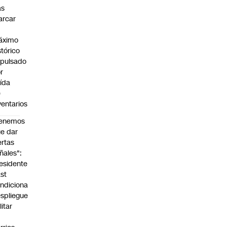
as
arcar
n
áximo
stórico
pulsado
r
ída
e
ventarios
Tenemos
e dar
ertas
ñales":
esidente
st
ndiciona
spliegue
litar
n