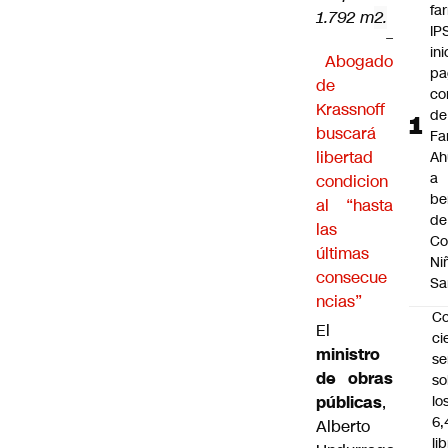
fa
1.792 m
2.
IP
–
ini
Abogado
pa
de
co
Krassnoff
de
buscará
Fa
libertad
A
a
condicion
be
al “hasta
de
las
Co
últimas
Ni
consecue
Sa
ncias”
C
El
ci
ministro
s
de obras
so
públicas
,
lo
6,
Alberto
li