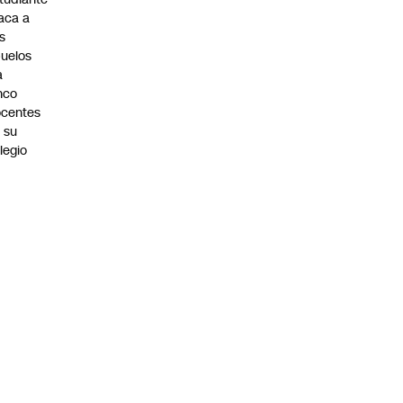
aca a
s
uelos
a
nco
centes
 su
legio