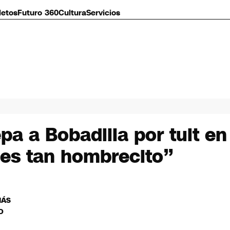
letos
Futuro 360
Cultura
Servicios
pa a Bobadilla por tuit en
 es tan hombrecito”
MÁS
O