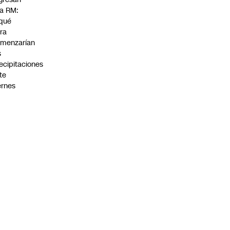
la RM:
qué
ra
menzarían
s
ecipitaciones
te
ernes