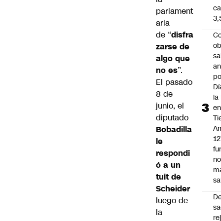
ca
parlament
3
aria
de “
disfra
Co
ob
zarse de
sa
algo que
an
no es
”.
po
El pasado
Dí
8 de
la
junio, el
e
diputado
Ti
Am
Bobadilla
12
le
fu
respondi
n
ó a un
m
tuit de
sa
Scheider
D
luego de
sa
la
re