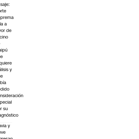
saje:
rte
uprema
lla a
vor de
cino
e
aipú
ue
quiere
álisis y
ue
bía
dido
nsideración
pecial
r su
agnóstico
uvia y
eve
gresan