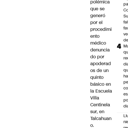
polémica
pa
que se
Co
generó
S
por el
fa
fa
procedimi
ve
ento
d
médico
M
denuncia
q
do por
re
apoderad
di
os
de un
q
ha
quinto
pe
básico en
co
la Escuela
es
Villa
po
Centinela
di
sur, en
Ll
Talcahuan
ni
o.
re