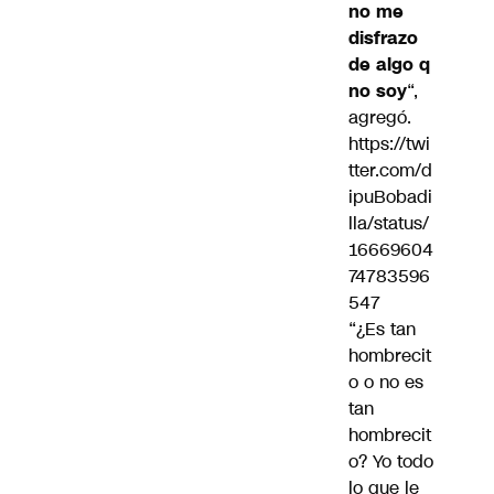
no me
disfrazo
de algo q
no soy
“,
agregó.
https://twi
tter.com/d
ipuBobadi
lla/status/
16669604
74783596
547
“¿Es tan
hombrecit
o o no es
tan
hombrecit
o? Yo todo
lo que le