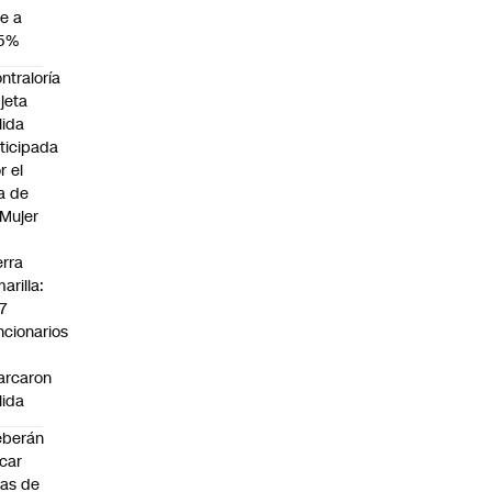
e a
,5%
ntraloría
jeta
lida
ticipada
r el
a de
 Mujer
n
erra
arilla:
7
ncionarios
o
arcaron
lida
eberán
car
jas de