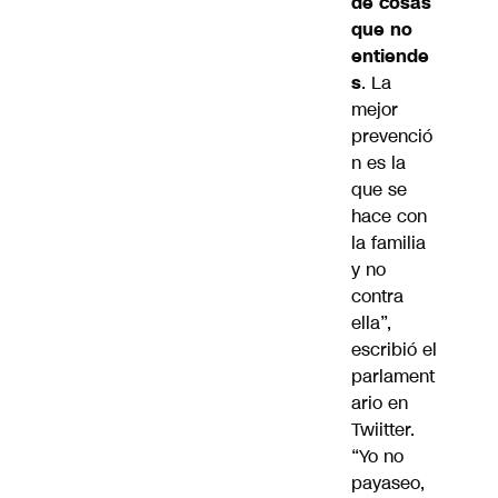
de cosas
que no
entiende
s
. La
mejor
prevenció
n es la
que se
hace con
la familia
y no
contra
ella”,
escribió el
parlament
ario en
Twiitter.
“Yo no
payaseo,