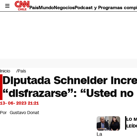
País
Mundo
Negocios
Podcast y Programas comp
País
Mundo
Inicio
País
Negocios
Diputada Schneider incre
Deportes
“disfrazarse”: “Usted no
Programas completos
Cultura
Servicios
13- 06- 2023 21:21
Bits
Por
Gustavo Donat
CNN Data
LO 
CNN tiempo
LEÍD
Futuro 360
La
Opinión