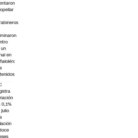
tentaron
ropellar
rabineros
rminaron
ntro
 un
nal en
ñalolén:
s
tenidos
C
gistra
riación
 0,1%
 julio
la
flación
doce
eses