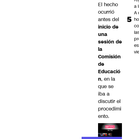
El hecho
a 
ocurrió
A 
antes del
ho
co
inicio de
la
una
pr
sesión de
es
la
vi
Comisión
de
Educació
n
, en la
que se
iba a
discutir el
procedimi
ento.
Lea el