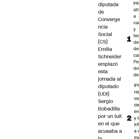
In
diputada
at
de
a
Converge
ca
ncia
y
Social
te
(CS)
de
Emilia
de
ca
Schneider
Pe
emplazó
do
esta
de
jornada al
IP
diputado
re
(UDI)
va
Sergio
de
Bobadilla
en
por un tuit
y 
en el que
in
acusaba a
a 
m
la