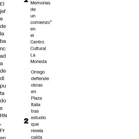
Memorias
El
de
jef
un
e
comienzo”
de
en
la
el
ba
Centro
nc
Cultural
La
ad
Moneda
a
de
Orrego
di
defiende
obras
pu
en
ta
Plaza
do
Italia
s
tras
RN
estudio
,
que
Fr
revela
caída
an