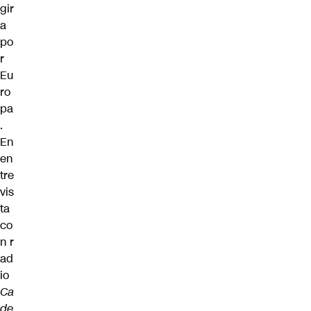
gir
a
po
r
Eu
ro
pa
.
En
en
tre
vis
ta
co
n r
ad
io
Ca
de