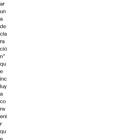
ar
un
a
de
cla
ra
ció
n”
qu
e
inc
luy
a
co
nv
eni
r
qu
e