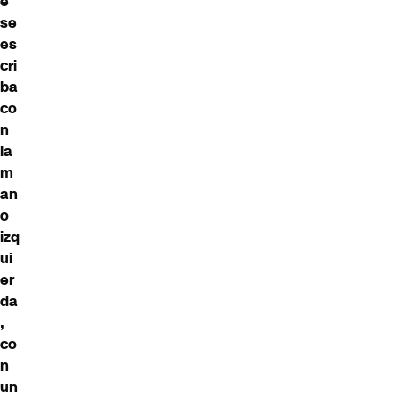
e
se
es
cri
ba
co
n
la
m
an
o
izq
ui
er
da
,
co
n
un