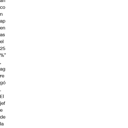
an
co
n
ap
en
as
el
25
%”
,
ag
re
gó
.
El
jef
e
de
la