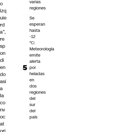
varias
o
regiones
izq
uie
Se
esperan
rd
hasta
a”,
-12
re
°C:
sp
Meteorología
on
emite
di
alerta
en
por
heladas
do
en
así
dos
a
regiones
la
del
co
sur
nv
del
oc
país
at
ori