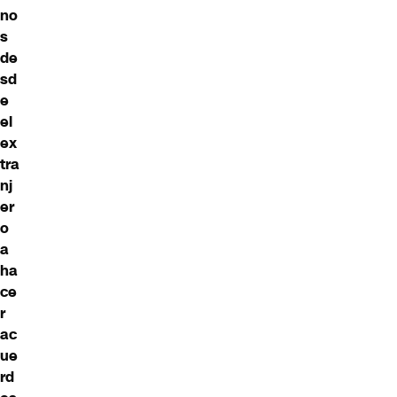
no
s
de
sd
e
el
ex
tra
nj
er
o
a
ha
ce
r
ac
ue
rd