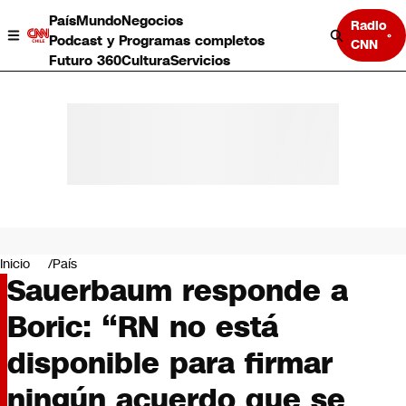
País
Mundo
Negocios
Radio
Podcast y Programas completos
CNN
Futuro 360
Cultura
Servicios
País
Mundo
Negocios
Inicio
País
Sauerbaum responde a
Deportes
Programas completos
Boric: “RN no está
Cultura
Servicios
disponible para firmar
Bits
CNN Data
ningún acuerdo que se
CNN tiempo