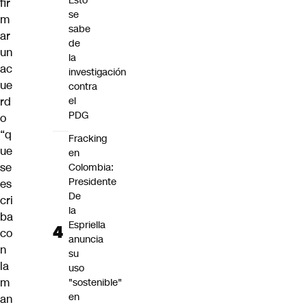
Esto
fir
se
m
sabe
ar
de
un
la
ac
investigación
ue
contra
rd
el
PDG
o
“q
Fracking
ue
en
se
Colombia:
Presidente
es
De
cri
la
ba
Espriella
co
anuncia
n
su
la
uso
m
"sostenible"
en
an