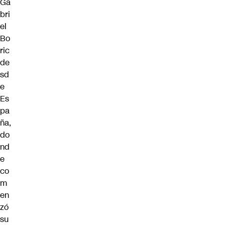
Ga
bri
el
Bo
ric
de
sd
e
Es
pa
ña,
do
nd
e
co
m
en
zó
su