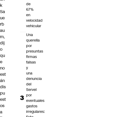
de
k
67%
Sa
en
ue
velocidad
rb
vehicular
au
Una
m
,
querella
dij
por
o
presuntas
qu
firmas
e
falsas
no
y
una
est
denuncia
án
del
dis
Servel
pu
por
est
eventuales
os
gastos
a
irregulares: