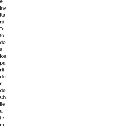
e
inv
ita
rá
“a
to
do
s
los
pa
rti
do
s
de
Ch
ile
a
fir
m