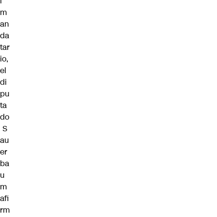
l
m
an
da
tar
io,
el
di
pu
ta
do
S
au
er
ba
u
m
afi
rm