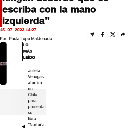
Futuro 360
escriba con la mano
Opinión
izquierda”
15- 07- 2023 14:27
Por
Paula Lepe Maldonado
LO
MÁS
LEÍDO
Julieta
Venegas
aterriza
en
Chile
para
presentar
su
libro
“Norteña.