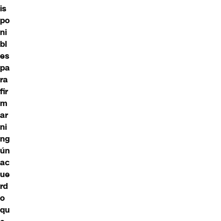
is
po
ni
bl
es
pa
ra
fir
m
ar
ni
ng
ún
ac
ue
rd
o
qu