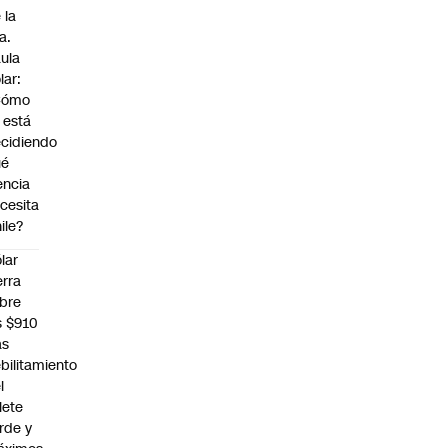
 la
a.
ula
lar:
Cómo
 está
cidiendo
ué
encia
cesita
ile?
lar
erra
bre
s $910
as
bilitamiento
l
llete
rde y