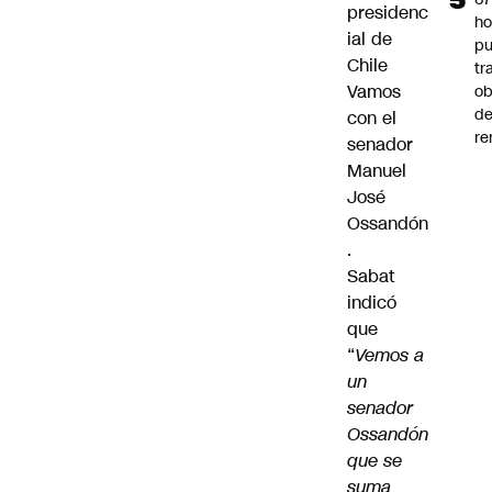
presidenc
ho
ial de
pu
Chile
tr
Vamos
ob
d
con el
re
senador
Manuel
José
Ossandón
.
Sabat
indicó
que
“
Vemos a
un
senador
Ossandón
que se
suma