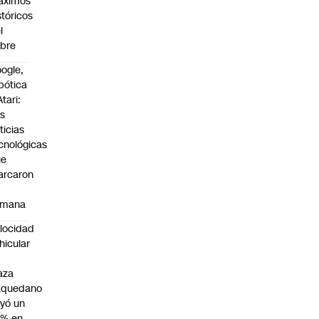
áximos
stóricos
l
bre
ogle,
bótica
Atari:
s
ticias
cnológicas
ue
arcaron
emana
locidad
hicular
n
aza
aquedano
yó un
7% en