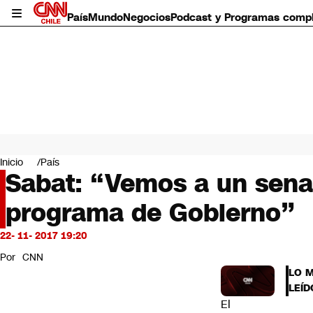
País
Mundo
Negocios
Podcast y Programas comp
País
Mundo
Inicio
País
Negocios
Sabat: “Vemos a un sen
Deportes
programa de Gobierno”
Programas completos
Cultura
Servicios
22- 11- 2017 19:20
Bits
Por
CNN
CNN Data
LO 
CNN tiempo
LEÍD
Futuro 360
El
Opinión