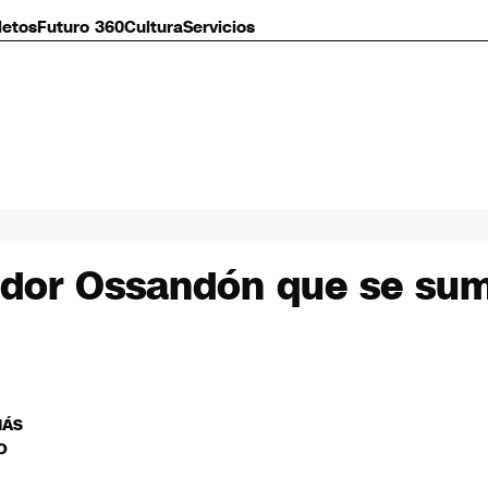
letos
Futuro 360
Cultura
Servicios
ador Ossandón que se sum
MÁS
O