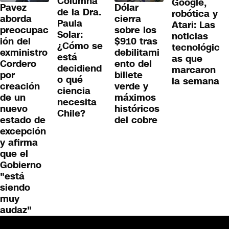
Columna
Google,
Pavez
Dólar
de la Dra.
robótica y
aborda
cierra
Paula
Atari: Las
preocupac
sobre los
Solar:
noticias
ión del
$910 tras
¿Cómo se
tecnológic
exministro
debilitami
está
as que
Cordero
ento del
decidiend
marcaron
por
billete
o qué
la semana
creación
verde y
ciencia
de un
máximos
necesita
nuevo
históricos
Chile?
estado de
del cobre
excepción
y afirma
que el
Gobierno
"está
siendo
muy
audaz"