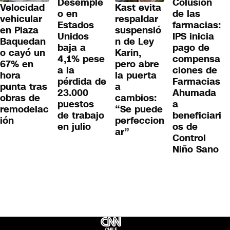
Colusión
Desemple
Velocidad
Kast evita
de las
o en
vehicular
respaldar
farmacias:
Estados
en Plaza
suspensió
IPS inicia
Unidos
Baquedan
n de Ley
pago de
baja a
o cayó un
Karin,
compensa
4,1% pese
67% en
pero abre
ciones de
a la
hora
la puerta
Farmacias
pérdida de
punta tras
a
Ahumada
23.000
obras de
cambios:
a
puestos
remodelac
“Se puede
beneficiari
de trabajo
ión
perfeccion
os de
en julio
ar”
Control
Niño Sano