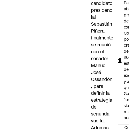
candidato
Pa
ab
presidenc
pr
ial
de
Sebastián
ex
Piñera
Co
finalmente
po
se reunió
cr
con el
de
nu
senador
es
Manuel
de
José
ex
Ossandón
y 
, para
qu
definir la
Go
estrategia
"e
si
de
m
segunda
au
vuelta.
Además,
C