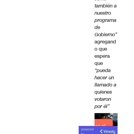
también a
nuestro
programa
de
Gobierno”
agregand
o que
espera
que
“pueda
hacer un
llamado a
quienes
votaron
por él”
Lea el
powered
artículo