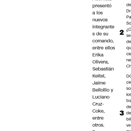
de
presentó
Dr
a los
Pa
nuevos
So
integrante
¿
s de su
se
comando,
de
entre ellos
q
ci
Erika
ne
Olivera,
Ch
Sebastián
Keitel,
Dó
ci
Jaime
so
Bellollio y
lo
Luciano
tr
Cruz-
de
Coke,
de
entre
bi
otros.
ve