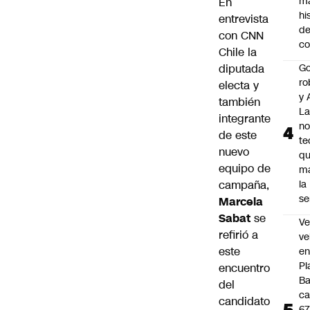
m
En
hi
entrevista
de
con CNN
co
Chile la
diputada
Go
ro
electa y
y 
también
La
integrante
no
de este
te
nuevo
q
equipo de
m
campaña,
la
s
Marcela
Sabat
se
Ve
refirió a
ve
este
e
Pl
encuentro
B
del
ca
candidato
6