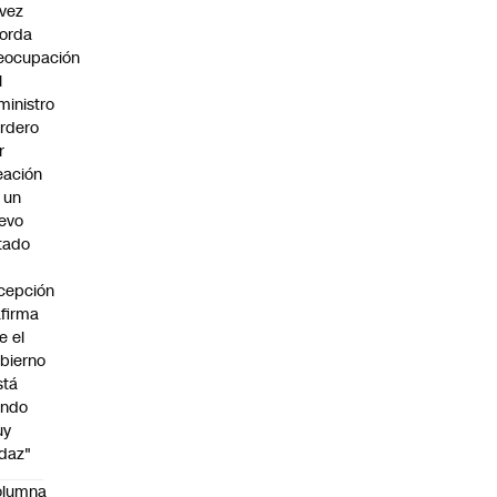
vez
orda
eocupación
l
ministro
rdero
r
eación
 un
evo
tado
cepción
afirma
e el
bierno
stá
endo
uy
daz"
olumna