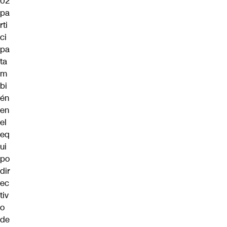
02
pa
rti
ci
pa
ta
m
bi
én
en
el
eq
ui
po
dir
ec
tiv
o
de