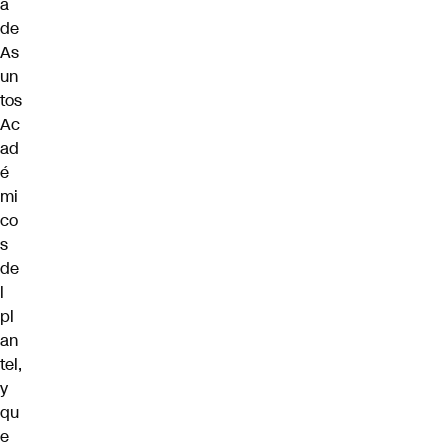
a
de
As
un
tos
Ac
ad
é
mi
co
s
de
l
pl
an
tel,
y
qu
e