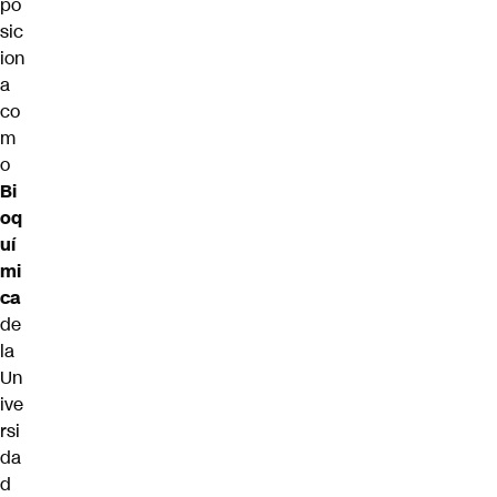
po
sic
ion
a
co
m
o
Bi
oq
uí
mi
ca
de
la
Un
ive
rsi
da
d