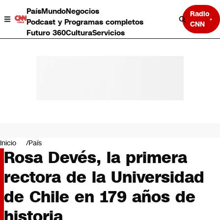
País
Mundo
Negocios
Radio
Podcast y Programas completos
CNN
Futuro 360
Cultura
Servicios
País
Mundo
Negocios
Inicio
País
Rosa Devés, la primera
Deportes
Programas completos
rectora de la Universidad
Cultura
Servicios
de Chile en 179 años de
Bits
CNN Data
historia
CNN tiempo