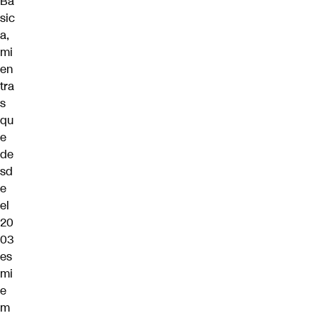
Bá
sic
a,
mi
en
tra
s
qu
e
de
sd
e
el
20
03
es
mi
e
m