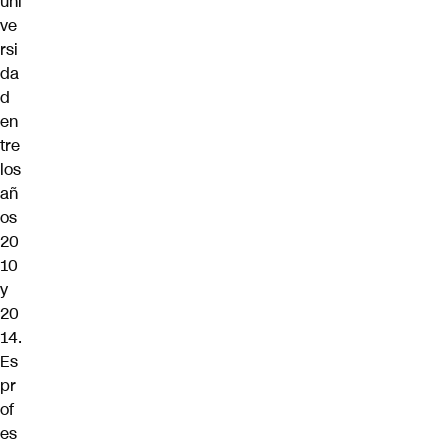
uni
ve
rsi
da
d
en
tre
los
añ
os
20
10
y
20
14.
Es
pr
of
es