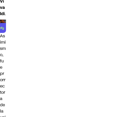
Vi
va
ldi
.
As
imi
sm
o,
fu
e
pr
orr
ec
tor
a
de
la