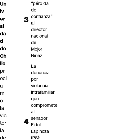
Un
“pérdida
de
iv
confianza”
er
al
si
director
da
nacional
d
de
de
Mejor
Ch
Niñez
ile
La
pr
denuncia
ocl
por
a
violencia
intrafamiliar
m
que
ó
compromete
la
al
vic
senador
tor
Fidel
ia
Espinoza
de
(PS):