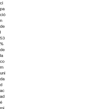
ci
pa
ció
n
de
l
53
%
de
la
co
m
uni
da
d
ac
ad
é
mi