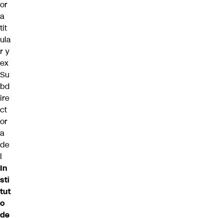
or
a
tit
ula
r y
ex
Su
bd
ire
ct
or
a
de
l
In
sti
tut
o
de