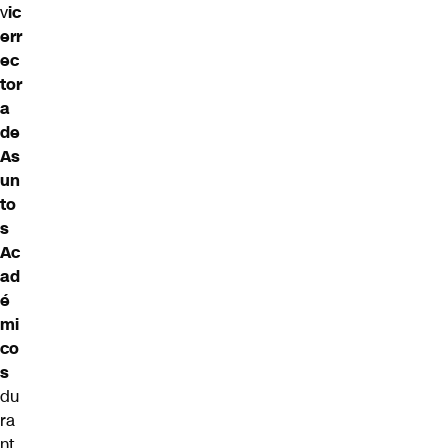
v
ic
err
ec
tor
a
de
As
un
to
s
Ac
ad
é
mi
co
s
du
ra
nt