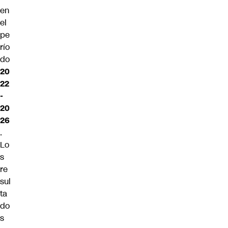
en
el
pe
río
do
20
22
-
20
26
.
Lo
s
re
sul
ta
do
s