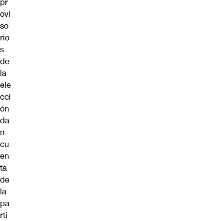
pr
ovi
so
rio
s
de
la
ele
cci
ón
da
n
cu
en
ta
de
la
pa
rti