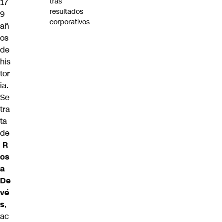
tras
17
resultados
9
corporativos
añ
os
de
his
tor
ia.
Se
tra
ta
de
R
os
a
De
vé
s
,
ac