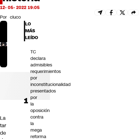
Futuro 360
12- 05- 2022 19:05
Opinión
Por
cluco
LO
MÁS
LEÍDO
TC
declara
admisibles
requerimientos
por
inconstitucionalidad
presentados
por
la
oposición
contra
La
la
tar
mega
de
reforma