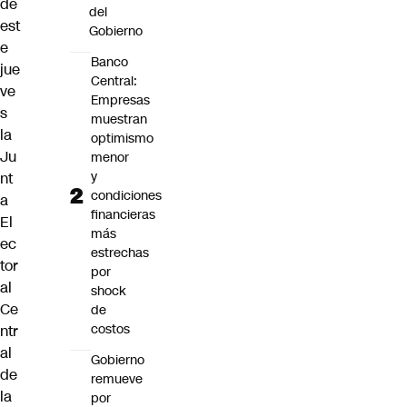
de
del
est
Gobierno
e
Banco
jue
Central:
ve
Empresas
s
muestran
la
optimismo
Ju
menor
y
nt
condiciones
a
financieras
El
más
ec
estrechas
tor
por
al
shock
Ce
de
costos
ntr
al
Gobierno
de
remueve
la
por