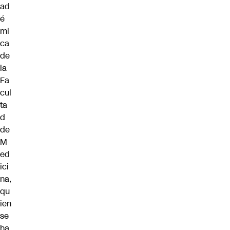
ad
é
mi
ca
de
la
Fa
cul
ta
d
de
M
ed
ici
na,
qu
ien
se
ha