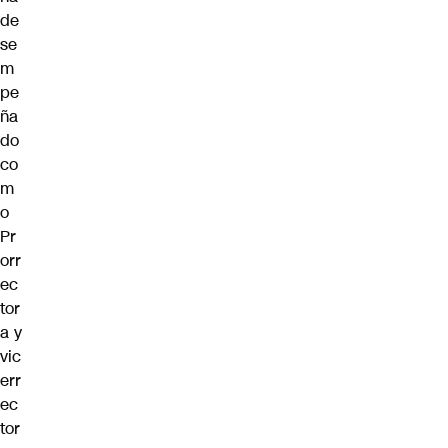
de
se
m
pe
ña
do
co
m
o
Pr
orr
ec
tor
a y
vic
err
ec
tor