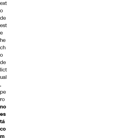
ext
o
de
est
e
he
ch
o
de
lict
ual
,
pe
ro
no
es
tá
co
m