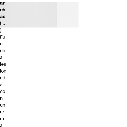
ar
ch
as
(…
).
Fu
e
un
a
les
ion
ad
a
co
n
un
ar
m
a