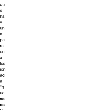
qu
e
ha
y
un
a
pe
rs
on
a
les
ion
ad
a
“q
ue
se
es