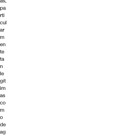
as,
pa
rti
cul
ar
m
en
te
ta
n
le
gít
im
as
co
m
o
de
ag