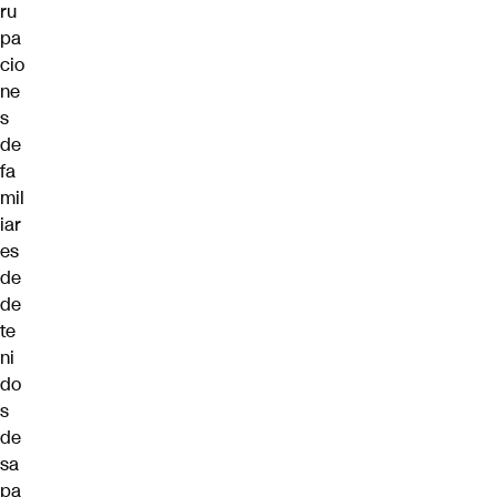
ru
pa
cio
ne
s
de
fa
mil
iar
es
de
de
te
ni
do
s
de
sa
pa