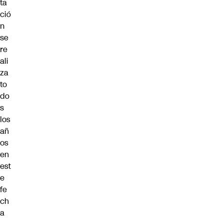
ta
ció
n
se
re
ali
za
to
do
s
los
añ
os
en
est
e
fe
ch
a