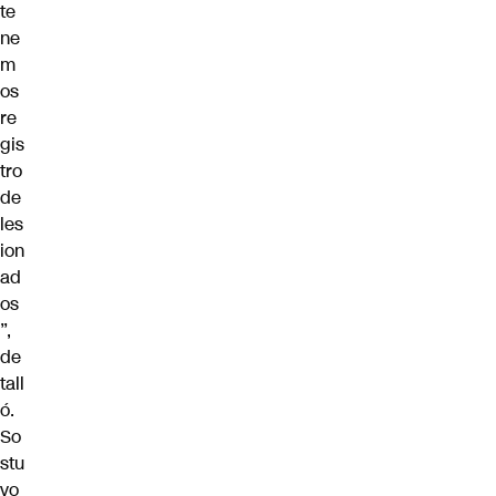
te
ne
m
os
re
gis
tro
de
les
ion
ad
os
”,
de
tall
ó.
So
stu
vo