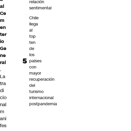
relación
al
sentimental
Ce
Chile
m
llega
en
al
ter
top
io
ten
Ge
de
los
ne
países
ral
con
.
mayor
La
recuperación
tra
del
di
turismo
cio
internacional
postpandemia
nal
m
ani
fes