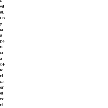
o
vit
al.
Ha
y
un
a
pe
rs
on
a
de
te
ni
da
en
el
co
nt