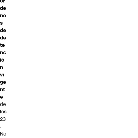
ór
de
ne
s
de
de
te
nc
ió
n
vi
ge
nt
e
de
los
23
.
No