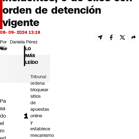
Futuro 360
orden de detención
Opinión
vigente
08- 09- 2024 13:19
Por
Daniela Pérez
LO
MÁS
LEÍDO
Tribunal
ordena
bloquear
sitios
Pa
de
sa
apuestas
do
online
y
el
establece
m
mecanismo
ed