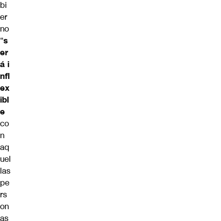
bi
er
no
“
s
er
á i
nfl
ex
ibl
e
co
n
aq
uel
las
pe
rs
on
as