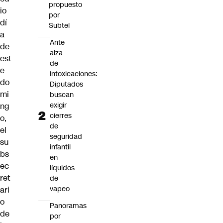
propuesto
io
por
dí
Subtel
a
Ante
de
alza
est
de
e
intoxicaciones:
do
Diputados
mi
buscan
exigir
ng
cierres
o,
de
el
seguridad
su
infantil
bs
en
ec
líquidos
ret
de
vapeo
ari
o
Panoramas
de
por