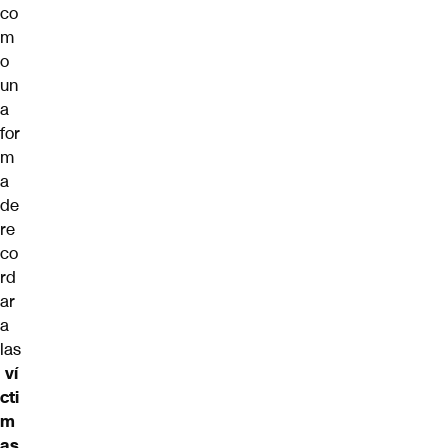
co
m
o
un
a
for
m
a
de
re
co
rd
ar
a
las
ví
cti
m
as