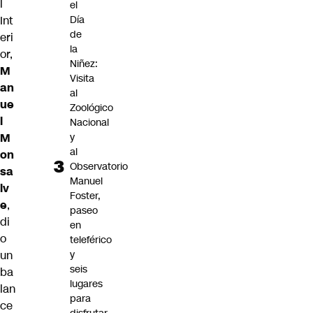
l
el
Día
Int
de
eri
la
or,
Niñez:
M
Visita
an
al
ue
Zoológico
l
Nacional
y
M
al
on
Observatorio
sa
Manuel
lv
Foster,
e
,
paseo
di
en
o
teleférico
y
un
seis
ba
lugares
lan
para
ce