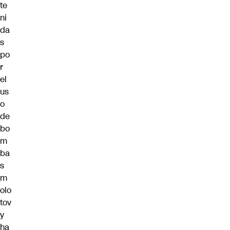
te
ni
da
s
po
r
el
us
o
de
bo
m
ba
s
m
olo
tov
y
ha