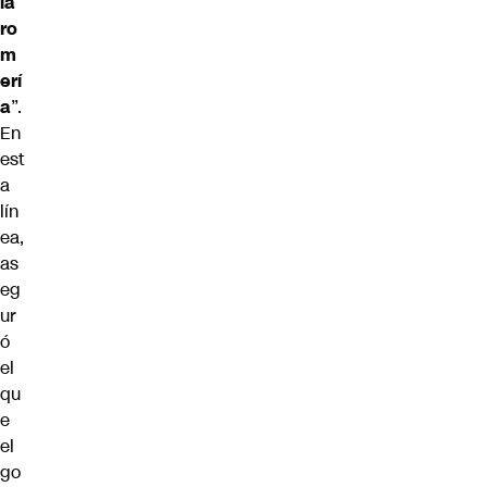
la
ro
m
erí
a
”.
En
est
a
lín
ea,
as
eg
ur
ó
el
qu
e
el
go