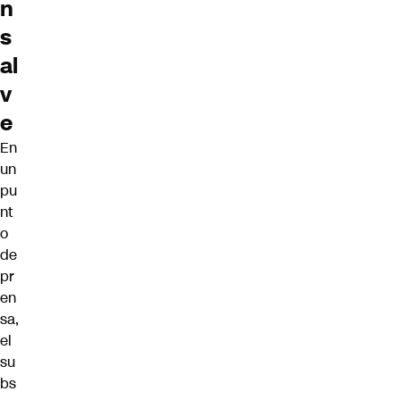
n
s
al
v
e
En
un
pu
nt
o
de
pr
en
sa,
el
su
bs