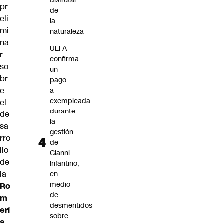
disfrutar
pr
de
eli
la
mi
naturaleza
na
UEFA
r
confirma
so
un
br
pago
e
a
exempleada
el
durante
de
la
sa
gestión
rro
de
llo
Gianni
de
Infantino,
la
en
medio
Ro
de
m
desmentidos
erí
sobre
a