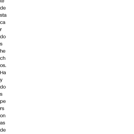
te
de
sta
ca
r
do
s
he
ch
os.
Ha
y
do
s
pe
rs
on
as
de