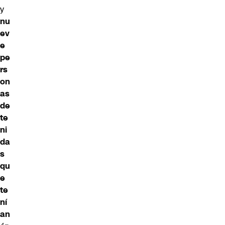
y
nu
ev
e
pe
rs
on
as
de
te
ni
da
s
qu
e
te
ní
an