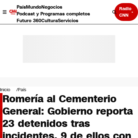
País
Mundo
Negocios
Radio
Podcast y Programas completos
CNN
Futuro 360
Cultura
Servicios
País
Mundo
Negocios
Inicio
País
Romería al Cementerio
Deportes
Programas completos
General: Gobierno reporta
Cultura
Servicios
23 detenidos tras
Bits
CNN Data
incidentes, 9 de ellos con
CNN tiempo