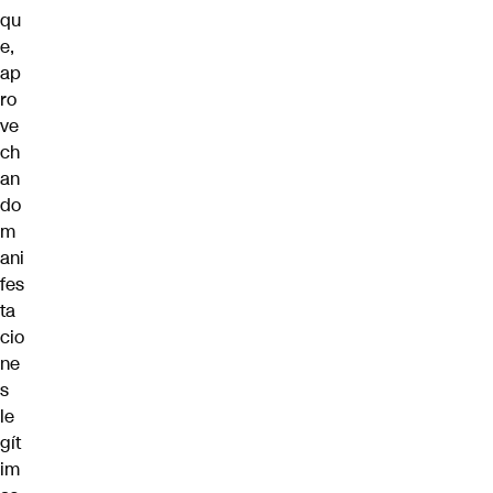
qu
e,
ap
ro
ve
ch
an
do
m
ani
fes
ta
cio
ne
s
le
gít
im