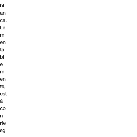
bl
an
ca.
La
m
en
ta
bl
e
m
en
te,
est
á
co
n
rie
sg