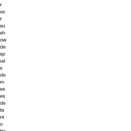
r
ve
r
su
sh
ow
de
sp
ué
s
de
m
es
es
de
ta
nt
o