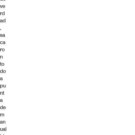
ve
rd
ad
,
sa
ca
ro
n
to
do
a
pu
nt
a
de
m
an
ual