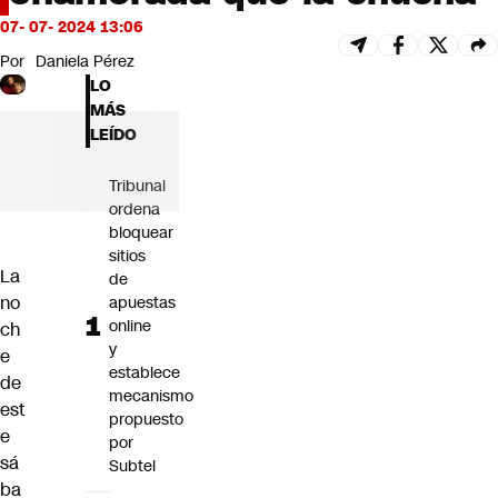
Futuro 360
07- 07- 2024 13:06
Opinión
Por
Daniela Pérez
LO
MÁS
LEÍDO
Tribunal
ordena
bloquear
sitios
La
de
no
apuestas
online
ch
y
e
establece
de
mecanismo
est
propuesto
e
por
sá
Subtel
ba