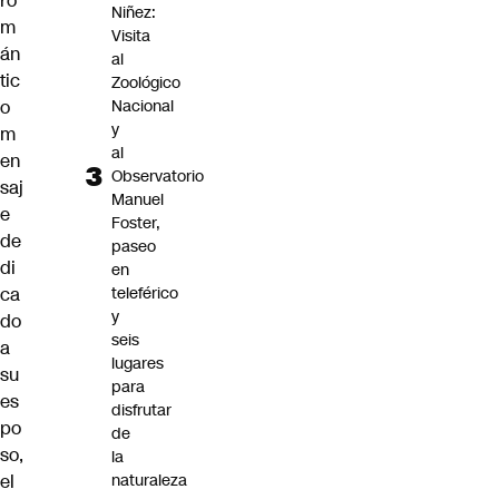
ro
Niñez:
m
Visita
án
al
tic
Zoológico
o
Nacional
y
m
al
en
Observatorio
saj
Manuel
e
Foster,
de
paseo
di
en
ca
teleférico
y
do
seis
a
lugares
su
para
es
disfrutar
po
de
so,
la
el
naturaleza