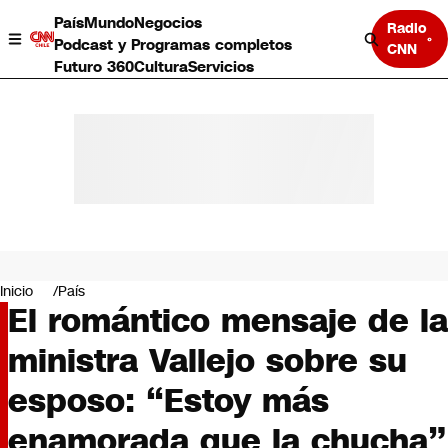
País
Mundo
Negocios
Radio
Podcast y Programas completos
CNN
Futuro 360
Cultura
Servicios
País
Mundo
Negocios
Inicio
País
El romántico mensaje de la
Deportes
Programas completos
ministra Vallejo sobre su
Cultura
Servicios
esposo: “Estoy más
Bits
CNN Data
enamorada que la chucha”
CNN tiempo