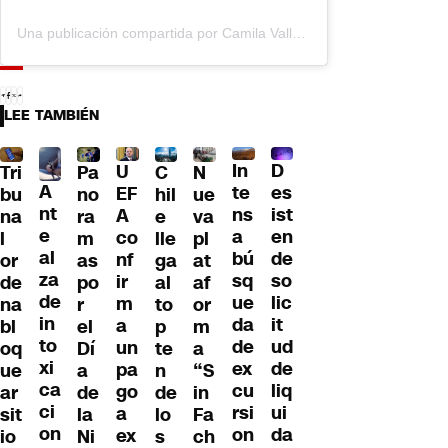
Una publicación compartida por Camila Vallejo Dowling (@camilantoniamaranta)
LEE TAMBIÉN
D
In
U
Tri
Pa
C
N
A
es
te
EF
bu
no
hil
ue
nt
ist
ns
A
na
ra
e
va
e
en
a
co
l
m
lle
pl
al
de
bú
nf
or
as
ga
at
za
so
sq
ir
de
po
al
af
de
lic
ue
m
na
r
to
or
in
it
da
a
bl
el
p
m
to
ud
de
un
oq
Dí
te
a
xi
de
ex
pa
ue
a
n
“S
ca
liq
cu
go
ar
de
de
in
ci
ui
rsi
a
sit
la
lo
Fa
on
da
on
ex
io
Ni
s
ch