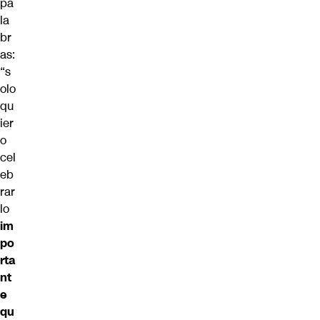
pa
la
br
as:
“s
olo
qu
ier
o
cel
eb
rar
lo
im
po
rta
nt
e
qu