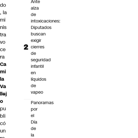
Ante
do
alza
, la
de
mi
intoxicaciones:
nis
Diputados
buscan
tra
exigir
vo
cierres
ce
de
ra
seguridad
Ca
infantil
mi
en
la
líquidos
de
Va
vapeo
llej
o
Panoramas
pu
por
bli
el
Día
có
de
un
la