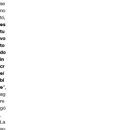
se
no
tó,
es
tu
vo
to
do
in
cr
eí
bl
e
“,
ag
re
gó
.
La
au