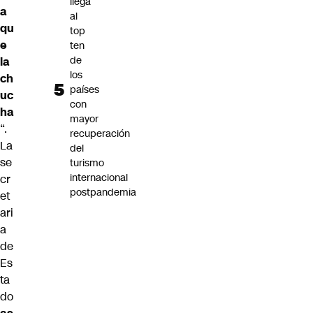
llega
a
al
qu
top
e
ten
de
la
los
ch
países
uc
con
ha
mayor
“.
recuperación
La
del
se
turismo
internacional
cr
postpandemia
et
ari
a
de
Es
ta
do