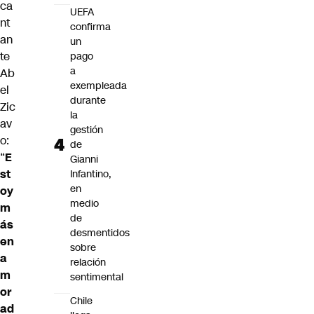
ca
UEFA
nt
confirma
an
un
te
pago
a
Ab
exempleada
el
durante
Zic
la
av
gestión
o:
de
“
E
Gianni
st
Infantino,
en
oy
medio
m
de
ás
desmentidos
en
sobre
a
relación
m
sentimental
or
Chile
ad