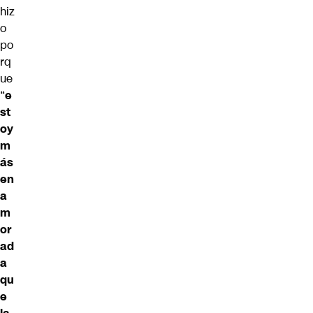
hiz
o
po
rq
ue
“
e
st
oy
m
ás
en
a
m
or
ad
a
qu
e