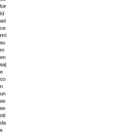
tor
id
ad
ce
rró
su
m
en
saj
e
co
n
un
as
se
nti
da
s