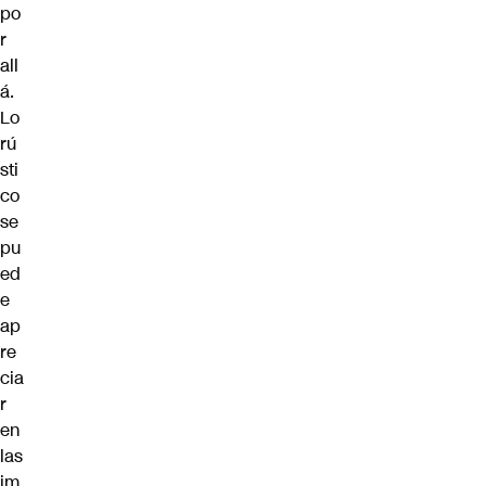
po
r
all
á.
Lo
rú
sti
co
se
pu
ed
e
ap
re
cia
r
en
las
im