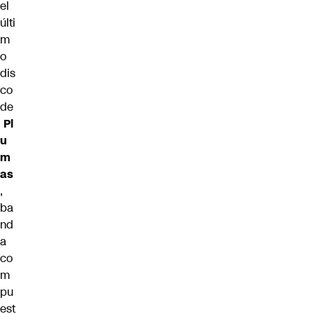
el
últi
m
o
dis
co
de
Pl
u
m
as
,
ba
nd
a
co
m
pu
est