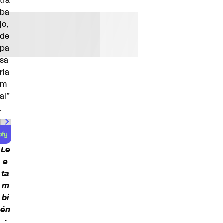
tra
ba
jo,
de
pa
sa
rla
m
al”
.
00:00
/
01:00
Le
e
ta
m
bi
én
: