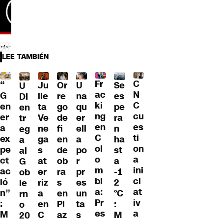
LEE TAMBIÉN
Fr
C
“
Ju
Or
U
Se
U
ac
N
G
lie
re
na
es
DI
ki
C
en
ta
go
qu
pe
en
ng
cu
er
Ve
de
er
ra
tr
en
es
a
ne
fi
ell
n
eg
C
ti
ex
ga
en
a
ha
a
ol
on
pe
s
de
po
st
al
o
a
ct
at
ob
r
a
G
m
ini
ac
er
ra
pr
-1
ob
bi
ci
ió
riz
s
es
2
ie
a:
at
n”
a
en
un
°C
rn
Pr
iv
:
en
Pl
ta
:
o
es
a
M
C
az
s
M
20