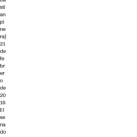
sti
an
pi
ne
ra)
21
de
fe
br
er
o
de
20
18
El
se
na
do