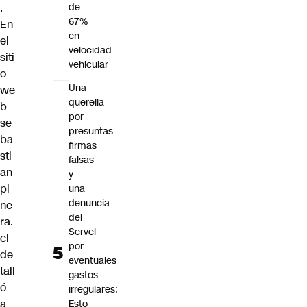
.
de
67%
En
en
el
velocidad
siti
vehicular
o
Una
we
querella
b
por
se
presuntas
ba
firmas
sti
falsas
an
y
pi
una
denuncia
ne
del
ra.
Servel
cl
por
de
eventuales
tall
gastos
ó
irregulares:
a
Esto