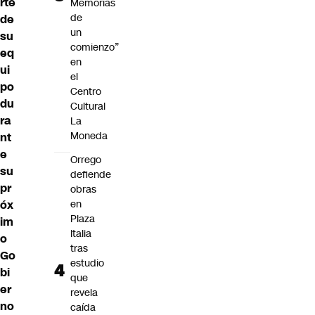
rte
Memorias
de
de
un
su
comienzo”
eq
en
ui
el
po
Centro
du
Cultural
ra
La
Moneda
nt
e
Orrego
su
defiende
pr
obras
óx
en
Plaza
im
Italia
o
tras
Go
estudio
bi
que
er
revela
no
caída