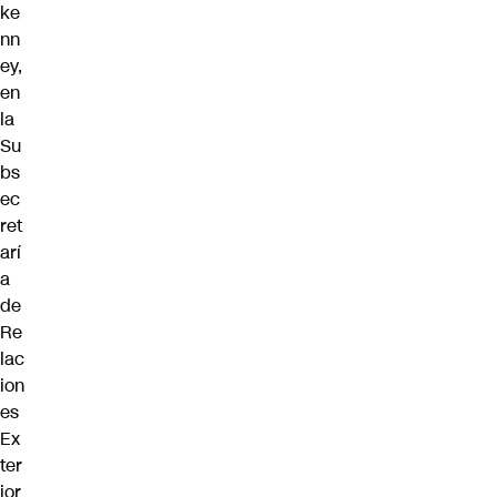
ke
nn
ey,
en
la
Su
bs
ec
ret
arí
a
de
Re
lac
ion
es
Ex
ter
ior