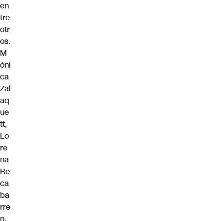
en
tre
otr
os.
M
óni
ca
Zal
aq
ue
tt,
Lo
re
na
Re
ca
ba
rre
n,