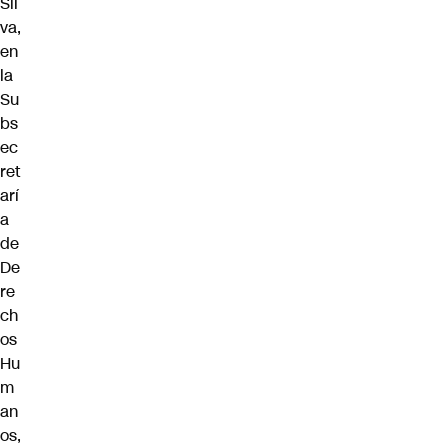
Sil
va,
en
la
Su
bs
ec
ret
arí
a
de
De
re
ch
os
Hu
m
an
os,