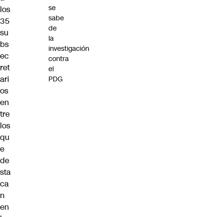
se
los
sabe
35
de
su
la
bs
investigación
ec
contra
ret
el
ari
PDG
os
en
tre
los
qu
e
de
sta
ca
n
en