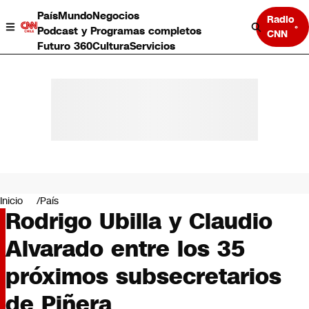
País
Mundo
Negocios
Radio
Podcast y Programas completos
CNN
Futuro 360
Cultura
Servicios
País
Mundo
Negocios
Inicio
País
Rodrigo Ubilla y Claudio
Deportes
Programas completos
Alvarado entre los 35
Cultura
Servicios
próximos subsecretarios
Bits
CNN Data
de Piñera
CNN tiempo