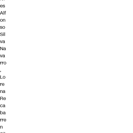
es
Alf
on
so
Sil
va
Na
va
rro
,
Lo
re
na
Re
ca
ba
rre
n