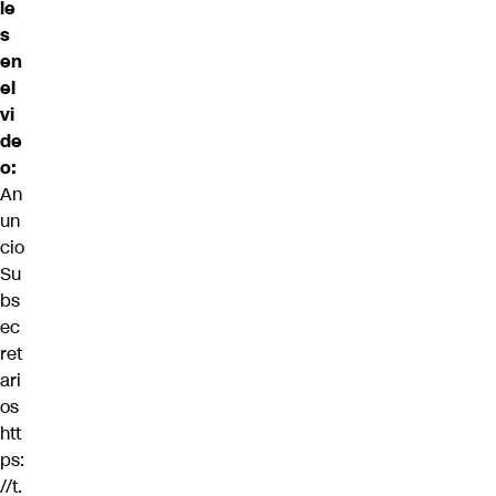
le
s
en
el
vi
de
o:
An
un
cio
Su
bs
ec
ret
ari
os
htt
ps:
//t.