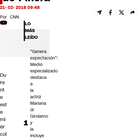
Futuro 360
21- 02- 2018 09:48
Opinión
Por
CNN
LO
MÁS
LEÍDO
“Genera
expectación”:
Medio
especializado
Du
destaca
ra
a
nt
la
e
actriz
Mariana
est
di
e
Girolamo
mi
y
ér
la
col
incluye