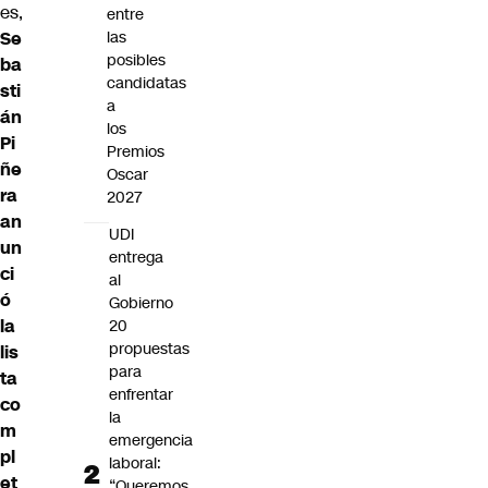
es,
entre
Se
las
posibles
ba
candidatas
sti
a
án
los
Pi
Premios
ñe
Oscar
ra
2027
an
UDI
un
entrega
ci
al
ó
Gobierno
la
20
propuestas
lis
para
ta
enfrentar
co
la
m
emergencia
pl
laboral:
et
“Queremos