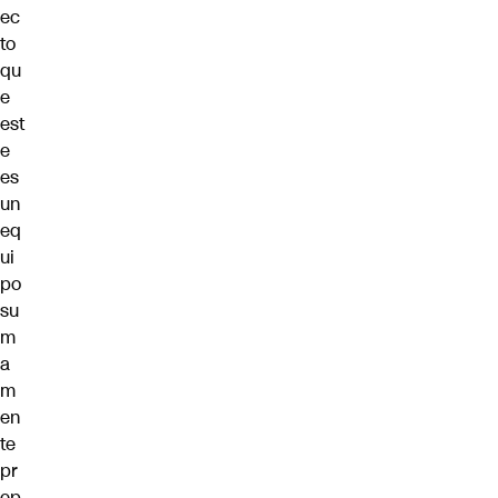
ec
to
qu
e
est
e
es
un
eq
ui
po
su
m
a
m
en
te
pr
ep