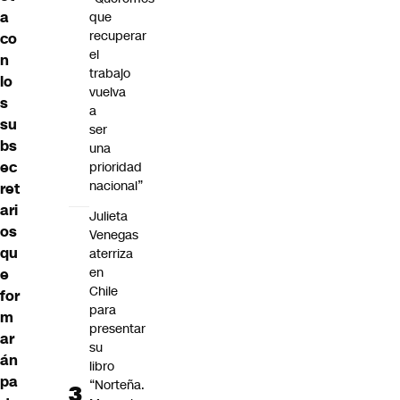
a
que
recuperar
co
el
n
trabajo
lo
vuelva
s
a
su
ser
bs
una
ec
prioridad
nacional”
ret
ari
Julieta
os
Venegas
qu
aterriza
en
e
Chile
for
para
m
presentar
ar
su
án
libro
pa
“Norteña.