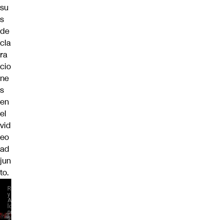
su
s
de
cla
ra
cio
ne
s
en
el
vid
eo
ad
jun
to.