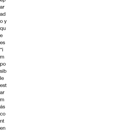
ar
ad
o y
qu
e
es
“i
m
po
sib
le
est
ar
m
ás
co
nt
en