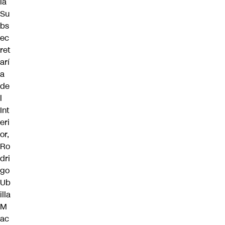
la
Su
bs
ec
ret
arí
a
de
l
Int
eri
or,
Ro
dri
go
Ub
illa
M
ac