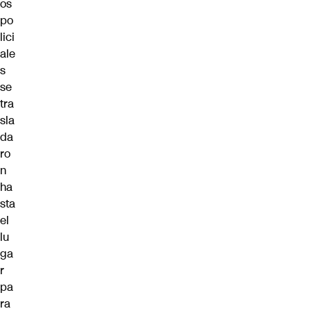
os
po
lici
ale
s
se
tra
sla
da
ro
n
ha
sta
el
lu
ga
r
pa
ra