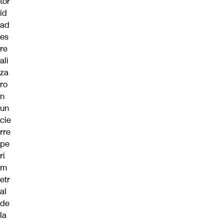
tor
id
ad
es
re
ali
za
ro
n
un
cie
rre
pe
ri
m
etr
al
de
la