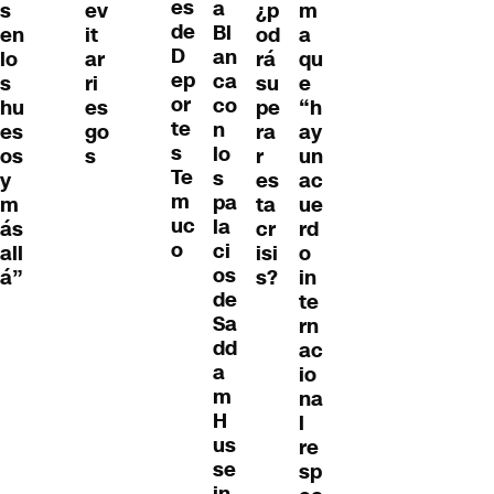
es
a
s
ev
¿p
m
de
Bl
en
it
od
a
D
an
lo
ar
rá
qu
ep
ca
s
ri
su
e
or
co
hu
es
pe
“h
te
n
es
go
ra
ay
s
lo
os
s
r
un
Te
s
y
es
ac
m
pa
m
ta
ue
uc
la
ás
cr
rd
o
ci
all
isi
o
os
á”
s?
in
de
te
Sa
rn
dd
ac
a
io
m
na
H
l
us
re
se
sp
in