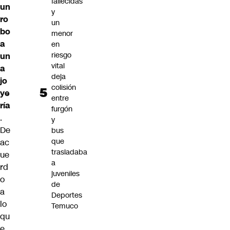
fallecidas
un
y
ro
un
bo
menor
a
en
riesgo
un
vital
a
deja
jo
colisión
ye
entre
ría
furgón
.
y
De
bus
que
ac
trasladaba
ue
a
rd
juveniles
o
de
a
Deportes
lo
Temuco
qu
e