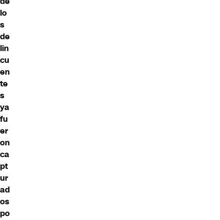
de
lo
s
de
lin
cu
en
te
s
ya
fu
er
on
ca
pt
ur
ad
os
po