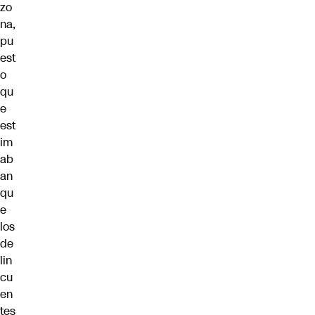
zo
na,
pu
est
o
qu
e
est
im
ab
an
qu
e
los
de
lin
cu
en
tes