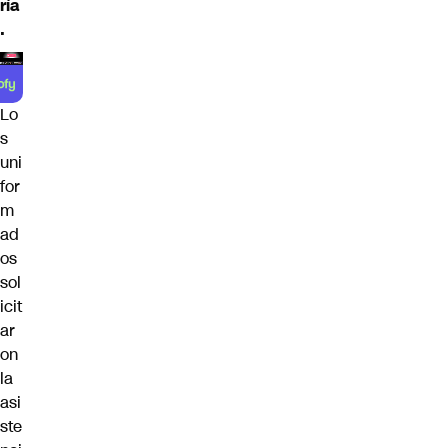
ría
.
Lo
s
uni
for
m
ad
os
sol
icit
ar
on
la
asi
ste