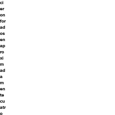
ci
er
on
for
ad
os
en
ap
ro
xi
m
ad
a
m
en
te
cu
atr
o