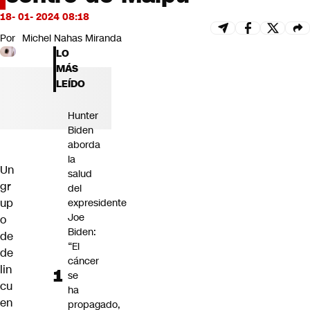
Futuro 360
18- 01- 2024 08:18
Opinión
Por
Michel Nahas Miranda
LO
MÁS
LEÍDO
Hunter
Biden
aborda
la
Un
salud
gr
del
up
expresidente
Joe
o
Biden:
de
“El
de
cáncer
lin
se
cu
ha
en
propagado,