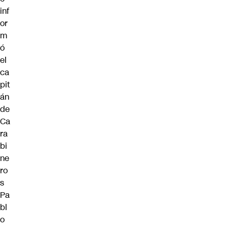
inf
or
m
ó
el
ca
pit
án
de
Ca
ra
bi
ne
ro
s
Pa
bl
o