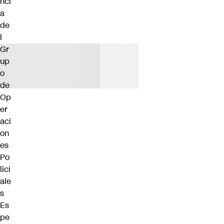
nci
a
de
l
Gr
up
o
de
Op
er
aci
on
es
Po
lici
ale
s
Es
pe