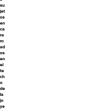
su
jet
os
en
ca
ra
m
ad
os
en
el
te
ch
o
de
la
jo
ye