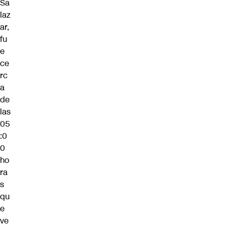
Sa
laz
ar,
fu
e
ce
rc
a
de
las
05
:0
0
ho
ra
s
qu
e
ve