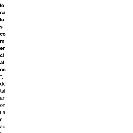
lo
ca
le
s
co
m
er
ci
al
es
“,
de
tall
ar
on.
La
s
au