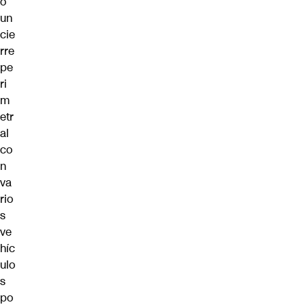
o
un
cie
rre
pe
ri
m
etr
al
co
n
va
rio
s
ve
híc
ulo
s
po