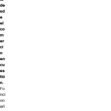
de
sd
e
el
co
m
er
ci
o
en
cu
es
tió
n
.
Fu
nci
on
ari