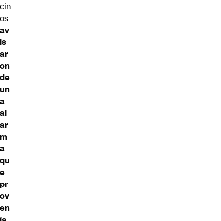
cin
os
av
is
ar
on
de
un
a
al
ar
m
a
qu
e
pr
ov
en
ía