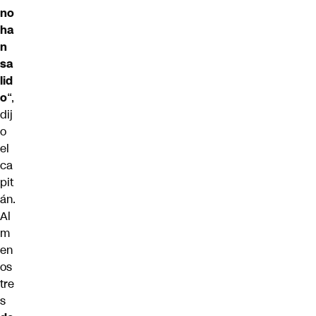
no
ha
n
sa
lid
o
“,
dij
o
el
ca
pit
án.
Al
m
en
os
tre
s