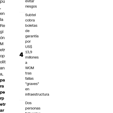
evitar
pú
riesgos
,
en
Subtel
la
cobra
Re
boletas
de
gi
garantía
ón
por
M
US$
etr
13,9
op
millones
olit
a
an
WOM
tras
a,
fallas
pa
"graves"
ra
en
pe
infraestructura
rp
Dos
etr
personas
ar