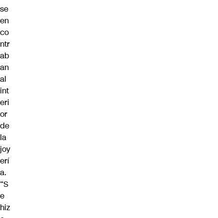
se
en
co
ntr
ab
an
al
int
eri
or
de
la
joy
erí
a.
“S
e
hiz