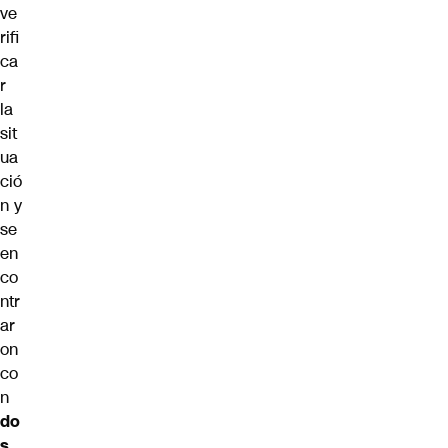
ve
rifi
ca
r
la
sit
ua
ció
n y
se
en
co
ntr
ar
on
co
n
do
s