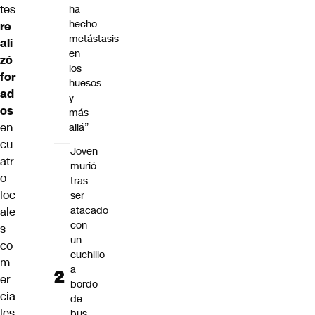
tes
ha
hecho
re
metástasis
ali
en
zó
los
for
huesos
ad
y
os
más
en
allá”
cu
Joven
atr
murió
o
tras
loc
ser
atacado
ale
con
s
un
co
cuchillo
m
a
er
bordo
cia
de
les
bus