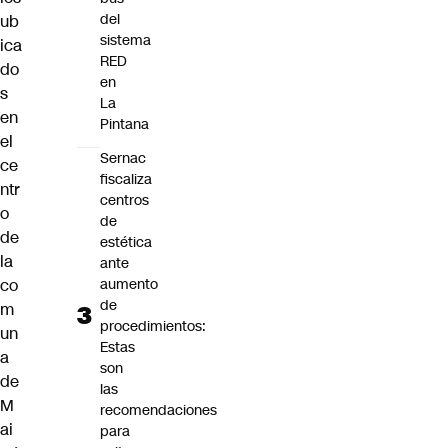
del
ub
sistema
ica
RED
do
en
s
La
en
Pintana
el
Sernac
ce
fiscaliza
ntr
centros
o
de
de
estética
la
ante
aumento
co
de
m
procedimientos:
un
Estas
a
son
de
las
M
recomendaciones
ai
para