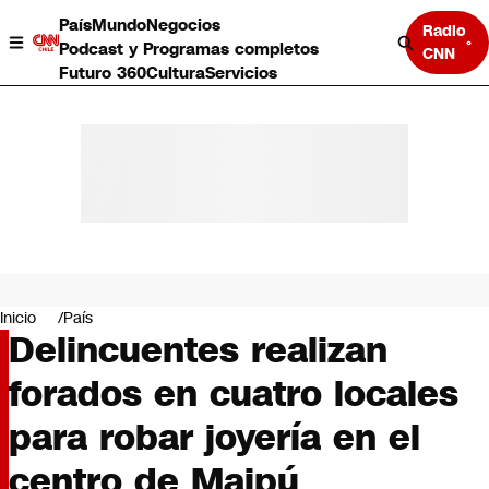
País
Mundo
Negocios
Radio
Podcast y Programas completos
CNN
Futuro 360
Cultura
Servicios
País
Mundo
Negocios
Inicio
País
Delincuentes realizan
Deportes
Programas completos
forados en cuatro locales
Cultura
Servicios
para robar joyería en el
Bits
CNN Data
centro de Maipú
CNN tiempo