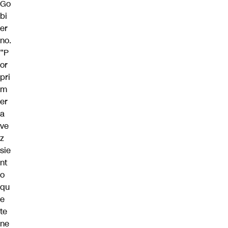
Go
bi
er
no.
“P
or
pri
m
er
a
ve
z
sie
nt
o
qu
e
te
ne