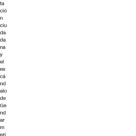
ta
ció
n
ciu
da
da
na
y
el
es
cá
nd
alo
de
Ge
nd
ar
m
erí