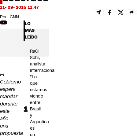
Futuro 360
11- 09- 2016 11:47
Opinión
Por
CNN
LO
MÁS
LEÍDO
Raúl
Sohr,
analista
internacional:
El
"Lo
Gobierno
que
espera
estamos
mandar
viendo
entre
durante
Brasil
este
y
año
Argentina
una
es
propuesta
un