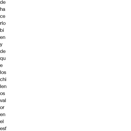
de
ha
ce
rlo
bi
en
y
de
qu
e
los
chi
len
os
val
or
en
el
esf