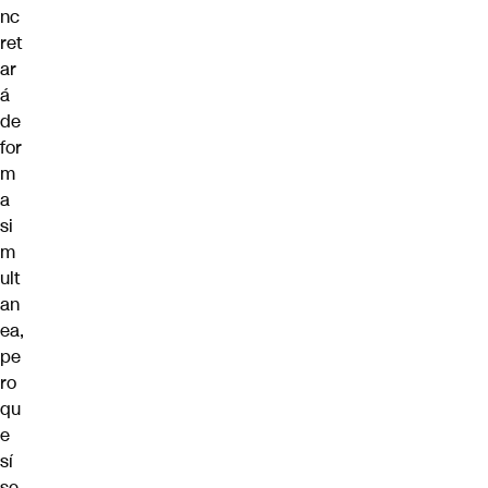
nc
ret
ar
á
de
for
m
a
si
m
ult
an
ea,
pe
ro
qu
e
sí
se