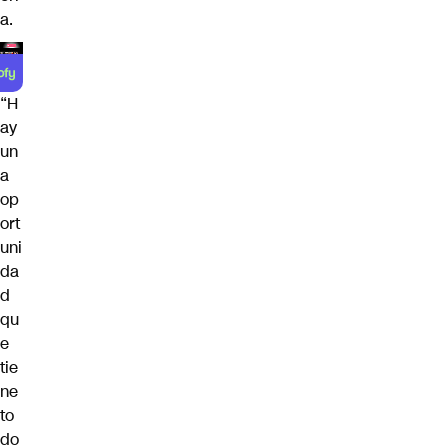
a.
“H
ay
un
a
op
ort
uni
da
d
qu
e
tie
ne
to
do