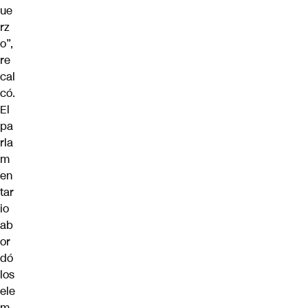
ue
rz
o”,
re
cal
có.
El
pa
rla
m
en
tar
io
ab
or
dó
los
ele
m