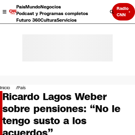
País
Mundo
Negocios
Radio
Podcast y Programas completos
CNN
Futuro 360
Cultura
Servicios
País
Mundo
Negocios
Inicio
País
Ricardo Lagos Weber
Deportes
Programas completos
sobre pensiones: “No le
Cultura
Servicios
tengo susto a los
Bits
CNN Data
acuerdos”
CNN tiempo