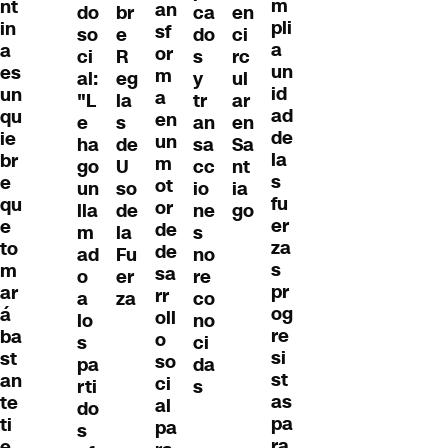
m
nt
an
do
br
ca
en
pli
in
sf
so
e
do
ci
a
a
or
ci
R
s
rc
un
es
m
al:
eg
y
ul
id
un
a
"L
la
tr
ar
ad
qu
en
e
s
an
en
de
ie
un
ha
de
sa
Sa
la
br
m
go
U
cc
nt
s
e
ot
un
so
io
ia
fu
qu
or
lla
de
ne
go
er
e
de
m
la
s
za
to
de
ad
Fu
no
s
m
sa
o
er
re
pr
ar
rr
a
za
co
og
á
oll
lo
no
re
ba
o
s
ci
si
st
so
pa
da
st
an
ci
rti
s
as
te
al
do
pa
ti
pa
s
ra
e