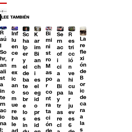
LEE TAMBIÉN
R
Inf
Bi
Sc
K
Se
R
La
aú
lu
mi
ha
ar
rn
es
re
l
en
ni
lp
im
ac
tri
fle
So
ce
st
er
Bi
of
cc
xi
hr,
r
ro
y
an
i
ió
ón
an
m
M
el
ch
ci
n
de
ali
ex
as
de
i
a
ve
B
st
ic
po
ba
es
a
hi
or
a
an
r
te
el
Bi
cu
ic
in
o
co
so
eg
pa
la
de
te
m
nt
br
id
y
r
ca
rn
ue
ra
e
o
tr
ju
ra
ac
re
ta
lo
pr
as
ev
a
io
ba
ci
s
es
re
es
la
na
le
ón
in
id
cl
6
s
l:
ad
de
du
en
a
de