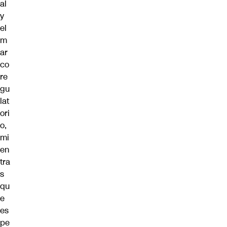
al
y
el
m
ar
co
re
gu
lat
ori
o,
mi
en
tra
s
qu
e
es
pe