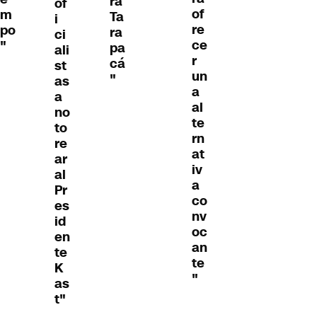
ra
of
of
m
Ta
i
re
po
ra
ci
ce
"
pa
ali
r
cá
st
un
"
as
a
a
al
no
te
to
rn
re
at
ar
iv
al
a
Pr
co
es
nv
id
oc
en
an
te
te
K
"
as
t"