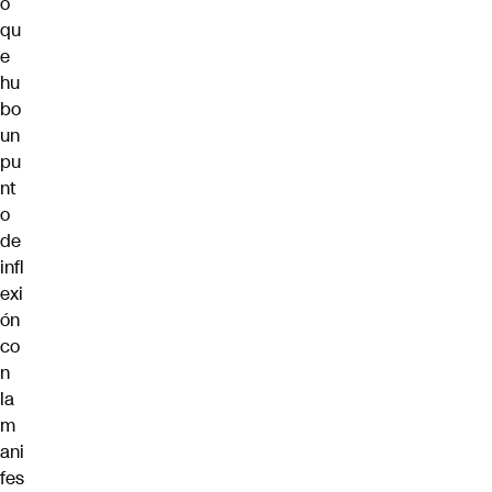
o
qu
e
hu
bo
un
pu
nt
o
de
infl
exi
ón
co
n
la
m
ani
fes