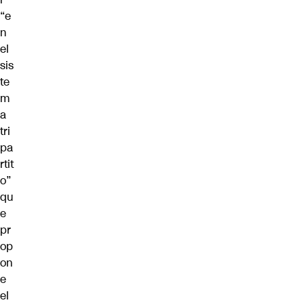
“e
n
el
sis
te
m
a
tri
pa
rtit
o”
qu
e
pr
op
on
e
el