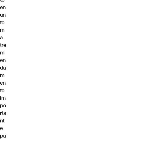
en
un
te
m
a
tre
m
en
da
m
en
te
im
po
rta
nt
e
pa