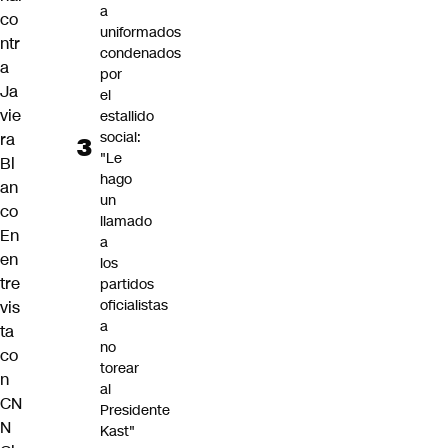
a
co
uniformados
ntr
condenados
a
por
Ja
el
vie
estallido
social:
ra
"Le
Bl
hago
an
un
co
llamado
En
a
en
los
tre
partidos
oficialistas
vis
a
ta
no
co
torear
n
al
CN
Presidente
N
Kast"