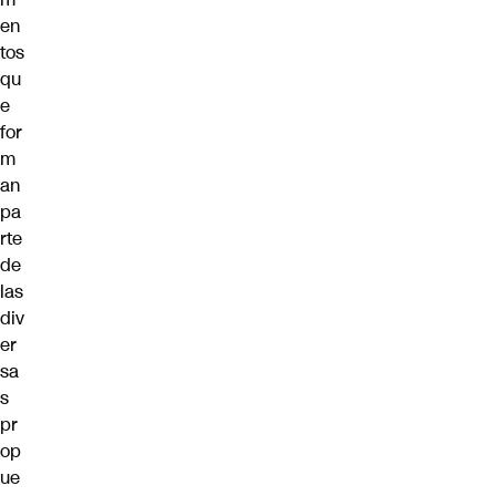
en
tos
qu
e
for
m
an
pa
rte
de
las
div
er
sa
s
pr
op
ue