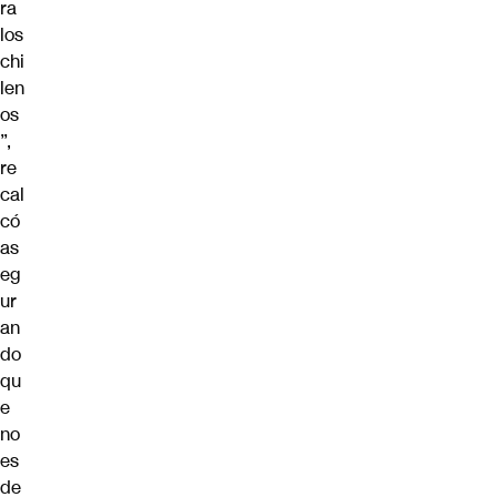
ra
los
chi
len
os
”,
re
cal
có
as
eg
ur
an
do
qu
e
no
es
de