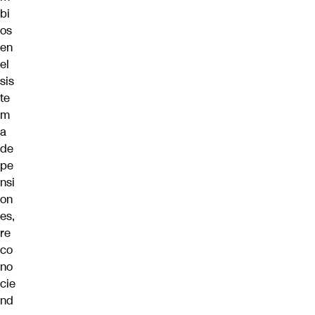
bi
os
en
el
sis
te
m
a
de
pe
nsi
on
es,
re
co
no
cie
nd