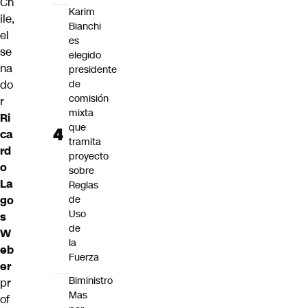
Ch
Karim
ile,
Bianchi
el
es
se
elegido
na
presidente
do
de
comisión
r
mixta
Ri
que
ca
tramita
rd
proyecto
o
sobre
La
Reglas
go
de
Uso
s
de
W
la
eb
Fuerza
er
Biministro
pr
Mas
of