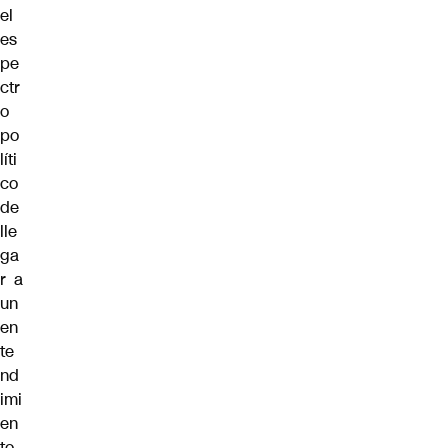
el
es
pe
ctr
o
po
líti
co
de
lle
ga
r a
un
en
te
nd
imi
en
to