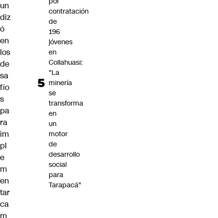
por
un
contratación
diz
de
ó
196
en
jóvenes
los
en
Collahuasi:
de
"La
sa
minería
fío
se
s
transforma
pa
en
ra
un
im
motor
de
pl
desarrollo
e
social
m
para
en
Tarapacá"
tar
ca
m