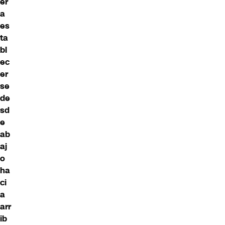
er
a
es
ta
bl
ec
er
se
de
sd
e
ab
aj
o
ha
ci
a
arr
ib