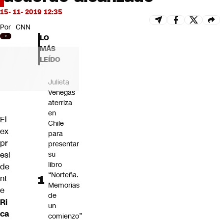
Futuro 360
15- 11- 2019 12:35
Opinión
Por
CNN
LO
MÁS
LEÍDO
Julieta
Venegas
aterriza
en
El
Chile
ex
para
pr
presentar
esi
su
libro
de
“Norteña.
nt
Memorias
e
de
Ri
un
ca
comienzo”