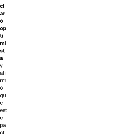
cl
ar
ó
op
ti
mi
st
a
y
afi
rm
ó
qu
e
est
e
pa
ct