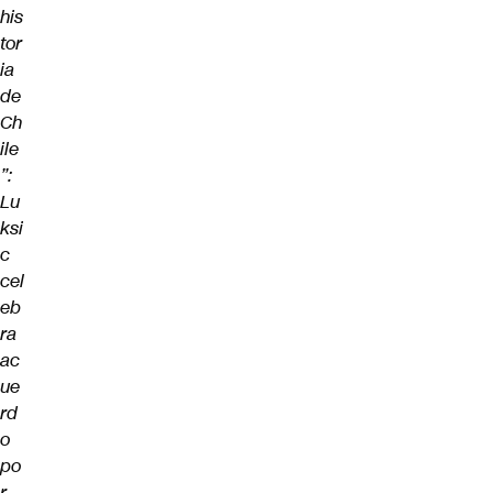
his
tor
ia
de
Ch
ile
”:
Lu
ksi
c
cel
eb
ra
ac
ue
rd
o
po
r