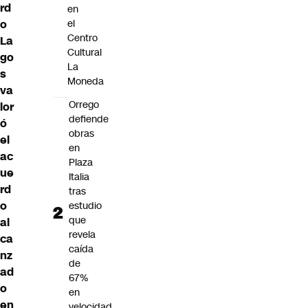
rd
en
o
el
Centro
La
Cultural
go
La
s
Moneda
va
Orrego
lor
defiende
ó
obras
el
en
ac
Plaza
ue
Italia
rd
tras
o
estudio
que
al
revela
ca
caída
nz
de
ad
67%
o
en
en
velocidad