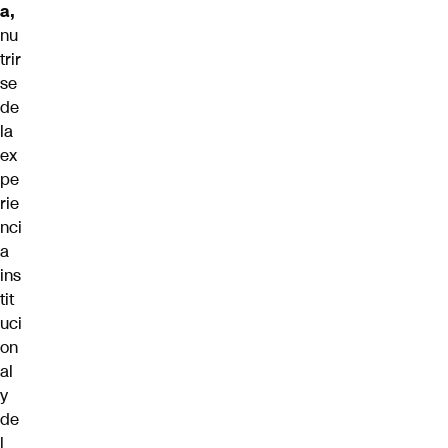
a,
nu
trir
se
de
la
ex
pe
rie
nci
a
ins
tit
uci
on
al
y
de
l