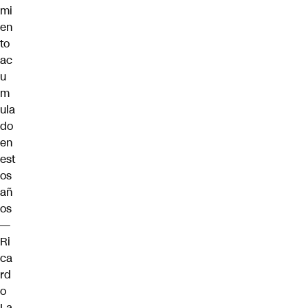
mi
en
to
ac
u
m
ula
do
en
est
os
añ
os
—
Ri
ca
rd
o
La