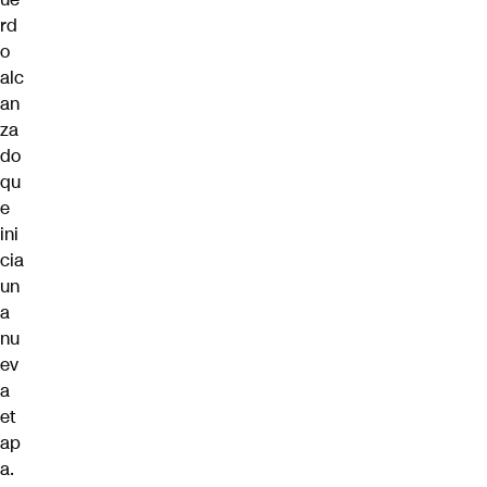
rd
o
alc
an
za
do
qu
e
ini
cia
un
a
nu
ev
a
et
ap
a.