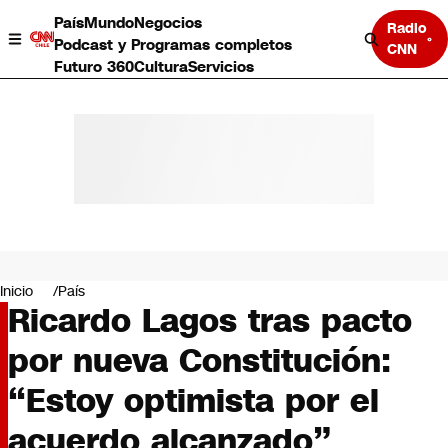
País
Mundo
Negocios
Radio
Podcast y Programas completos
CNN
Futuro 360
Cultura
Servicios
País
Mundo
Negocios
Inicio
País
Ricardo Lagos tras pacto
Deportes
Programas completos
por nueva Constitución:
Cultura
Servicios
“Estoy optimista por el
Bits
CNN Data
acuerdo alcanzado”
CNN tiempo