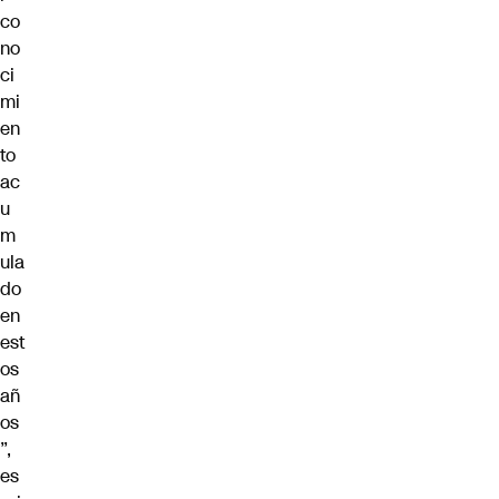
co
no
ci
mi
en
to
ac
u
m
ula
do
en
est
os
añ
os
”,
es