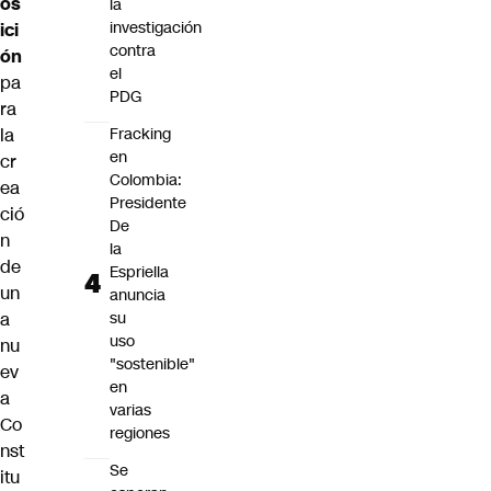
os
la
investigación
ici
contra
ón
el
pa
PDG
ra
la
Fracking
en
cr
Colombia:
ea
Presidente
ció
De
n
la
de
Espriella
un
anuncia
a
su
uso
nu
"sostenible"
ev
en
a
varias
Co
regiones
nst
Se
itu