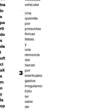
tre
vehicular
lo
Una
s
querella
pa
por
rti
presuntas
firmas
do
falsas
s
y
de
una
l
denuncia
ofi
del
ci
Servel
ali
por
eventuales
s
gastos
m
irregulares:
o
Esto
y
se
la
sabe
op
de