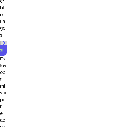
cri
bi
ó
La
go
s.
Es
toy
op
ti
mi
sta
po
r
el
ac
ue