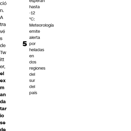
esperan
ció
hasta
n.
-12
A
°C:
tra
Meteorología
vé
emite
alerta
s
por
de
heladas
Tw
en
itt
dos
er,
regiones
el
del
ex
sur
del
m
país
an
da
tar
io
se
de