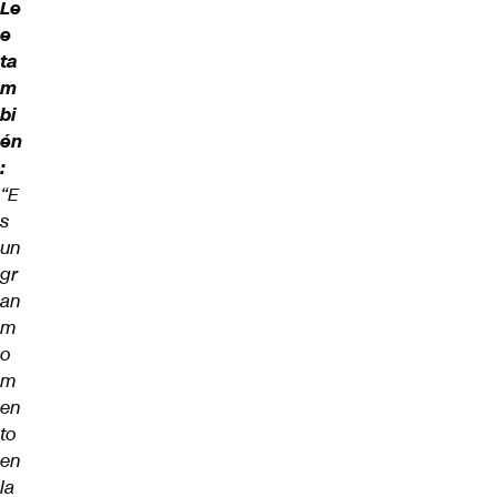
Le
e
ta
m
bi
én
:
“E
s
un
gr
an
m
o
m
en
to
en
la