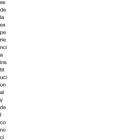
se
de
la
ex
pe
rie
nci
a
ins
tit
uci
on
al
y
de
l
co
no
ci