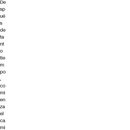
De
sp
ué
s
de
ta
nt
o
tie
m
po
,
co
mi
en
za
el
ca
mi