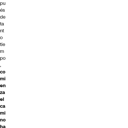
pu
és
de
ta
nt
o
tie
m
po
,
co
mi
en
za
el
ca
mi
no
ha