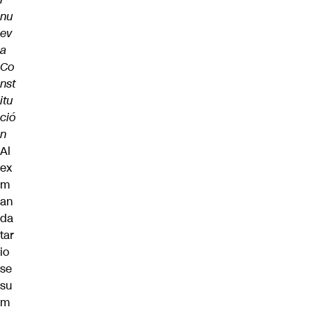
nu
ev
a
Co
nst
itu
ció
n
Al
ex
m
an
da
tar
io
se
su
m