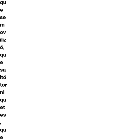
qu
e
se
m
ov
iliz
ó
,
qu
e
sa
ltó
tor
ni
qu
et
es
,
qu
e