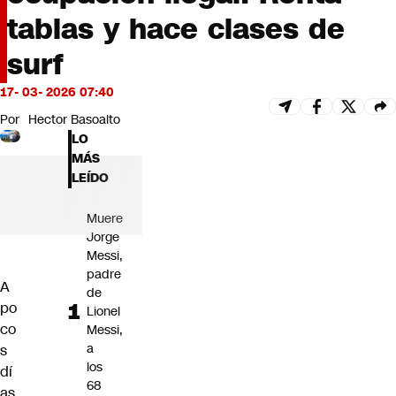
Futuro 360
tablas y hace clases de
Opinión
surf
17- 03- 2026 07:40
Por
Hector Basoalto
LO
MÁS
LEÍDO
Muere
Jorge
Messi,
padre
A
de
po
Lionel
co
Messi,
a
s
los
dí
68
as