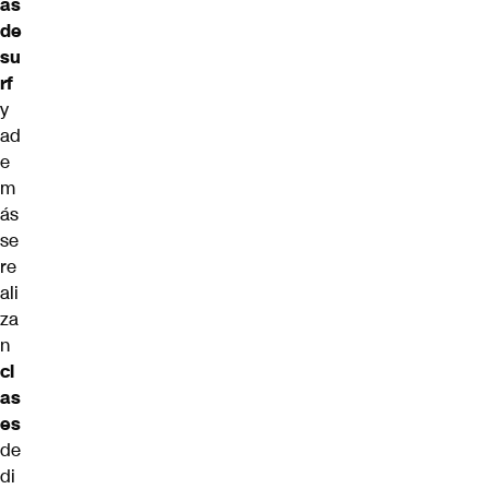
as
de
su
rf
y
ad
e
m
ás
se
re
ali
za
n
cl
as
es
de
di