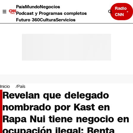
País
Mundo
Negocios
Radio
Podcast y Programas completos
CNN
Futuro 360
Cultura
Servicios
País
Mundo
Negocios
Inicio
País
Revelan que delegado
Deportes
Programas completos
nombrado por Kast en
Cultura
Servicios
Rapa Nui tiene negocio en
Bits
CNN Data
ocupación ilegal: Renta
CNN tiempo