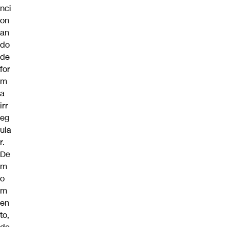
nci
on
an
do
de
for
m
a
irr
eg
ula
r.
De
m
o
m
en
to,