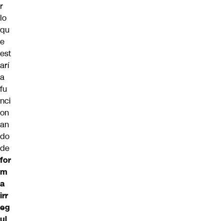
r
lo
qu
e
est
arí
a
fu
nci
on
an
do
de
for
m
a
irr
eg
ul