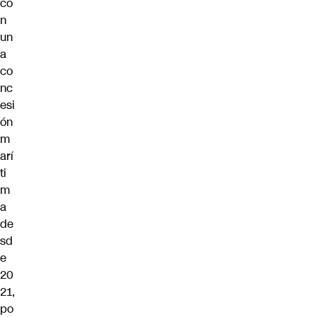
co
n
un
a
co
nc
esi
ón
m
arí
ti
m
a
de
sd
e
20
21,
po