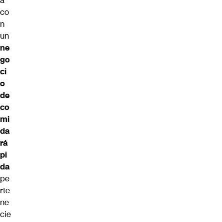
a
co
n
un
ne
go
ci
o
de
co
mi
da
rá
pi
da
pe
rte
ne
cie