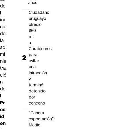
años
de
l
Ciudadano
uruguayo
ini
ofreció
cio
$60
de
mil
la
a
ad
Carabineros
mi
para
nis
evitar
una
tra
infracción
ció
y
n
terminó
de
detenido
l
por
Pr
cohecho
es
“Genera
id
expectación”:
en
Medio