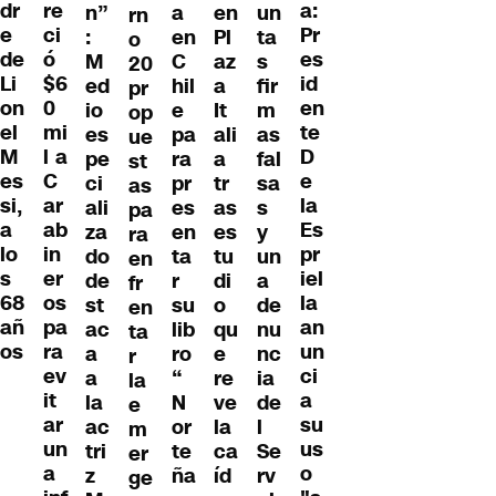
dr
re
a:
n”
a
en
un
rn
e
ci
Pr
:
en
Pl
ta
o
de
ó
es
M
C
az
s
20
Li
$6
id
ed
hil
a
fir
pr
on
0
en
io
e
It
m
op
el
mi
te
es
pa
ali
as
ue
M
l a
D
pe
ra
a
fal
st
es
C
e
ci
pr
tr
sa
as
si,
ar
la
ali
es
as
s
pa
a
ab
Es
za
en
es
y
ra
lo
in
pr
do
ta
tu
un
en
s
er
iel
de
r
di
a
fr
68
os
la
st
su
o
de
en
añ
pa
an
ac
lib
qu
nu
ta
os
ra
un
a
ro
e
nc
r
ev
ci
a
“
re
ia
la
it
a
la
N
ve
de
e
ar
su
ac
or
la
l
m
un
us
tri
te
ca
Se
er
a
o
z
ña
íd
rv
ge