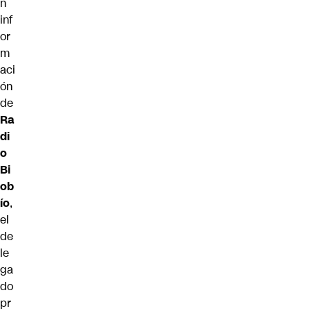
n
inf
or
m
aci
ón
de
Ra
di
o
Bi
ob
ío
,
el
de
le
ga
do
pr