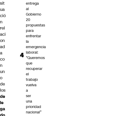
sit
entrega
al
ua
Gobierno
ció
20
n
propuestas
rel
para
aci
enfrentar
on
la
ad
emergencia
laboral:
a
“Queremos
co
que
n
recuperar
un
el
o
trabajo
de
vuelva
los
a
ser
de
una
le
prioridad
ga
nacional”
do