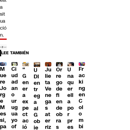
est
a
sit
ua
ció
n.
LEE TAMBIÉN
M
Ci
Fr
“
Ju
Or
U
U
ue
ud
ac
G
lie
re
na
DI
re
ad
ki
en
ta
go
qu
en
Jo
an
ng
er
Ve
de
er
tr
rg
o
en
a
ne
fi
ell
eg
e
ur
C
ex
ga
en
a
a
M
ug
ol
pe
s
de
po
al
es
ua
o
ct
at
ob
r
G
si,
yo
m
ac
er
ra
pr
ob
pa
of
bi
ió
riz
s
es
ie