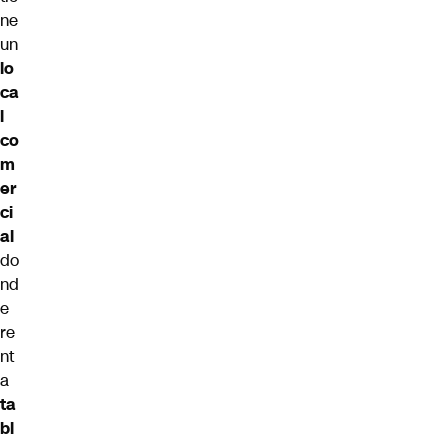
ne
un
lo
ca
l
co
m
er
ci
al
do
nd
e
re
nt
a
ta
bl