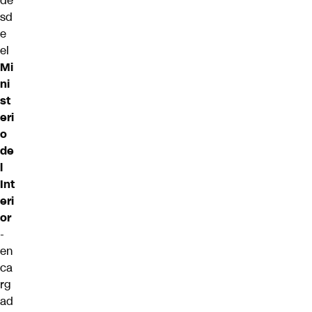
de
sd
e
el
Mi
ni
st
eri
o
de
l
Int
eri
or
-
en
ca
rg
ad