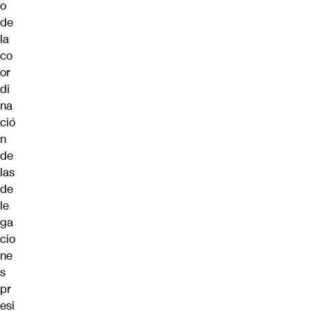
o
de
la
co
or
di
na
ció
n
de
las
de
le
ga
cio
ne
s
pr
esi