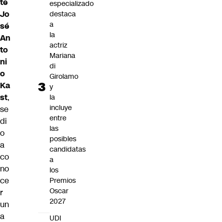
te
especializado
Jo
destaca
a
sé
la
An
actriz
to
Mariana
ni
di
o
Girolamo
Ka
y
st
,
la
incluye
se
entre
di
las
o
posibles
a
candidatas
co
a
no
los
ce
Premios
Oscar
r
2027
un
a
UDI