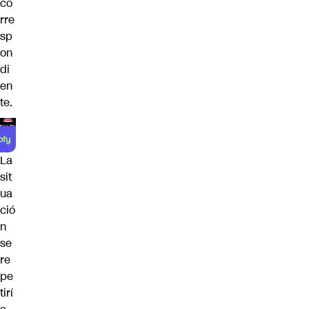
co
rre
sp
on
di
en
te.
La
sit
ua
ció
n
se
re
pe
tirí