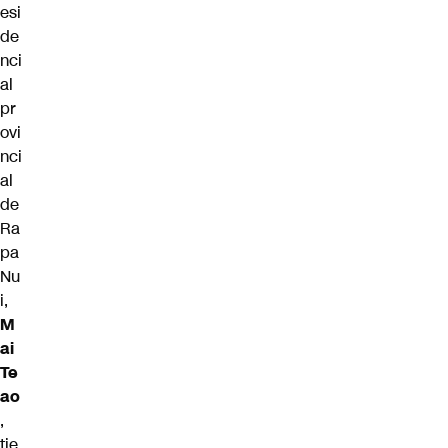
esi
de
nci
al
pr
ovi
nci
al
de
Ra
pa
Nu
i,
M
ai
Te
ao
,
tie