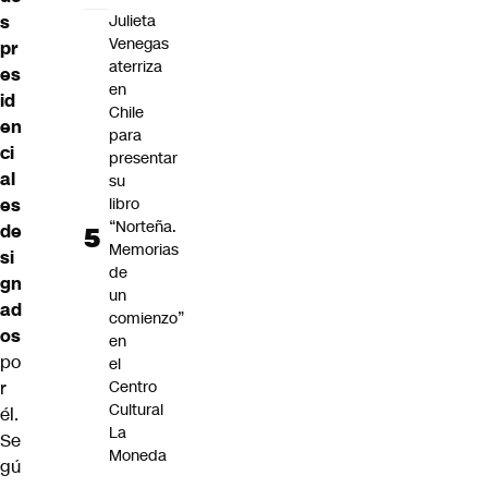
s
Julieta
Venegas
pr
aterriza
es
en
id
Chile
en
para
ci
presentar
al
su
es
libro
“Norteña.
de
Memorias
si
de
gn
un
ad
comienzo”
os
en
po
el
r
Centro
Cultural
él.
La
Se
Moneda
gú