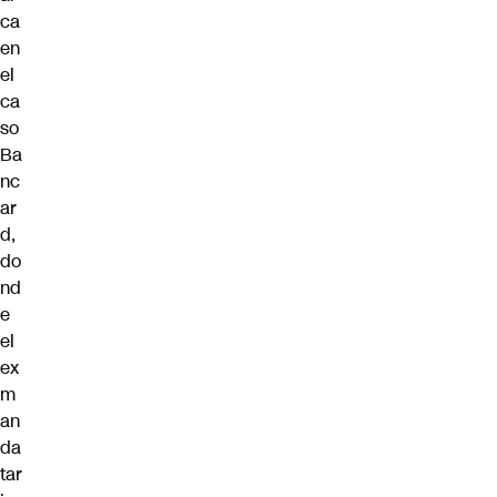
ca
en
el
ca
so
Ba
nc
ar
d,
do
nd
e
el
ex
m
an
da
tar