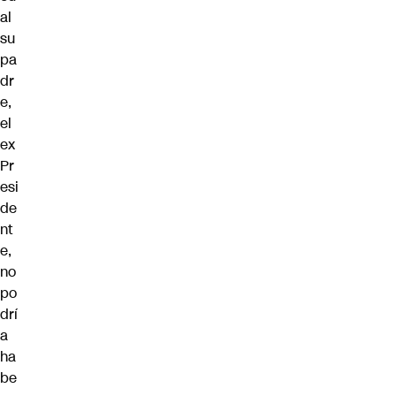
al
su
pa
dr
e,
el
ex
Pr
esi
de
nt
e,
no
po
drí
a
ha
be