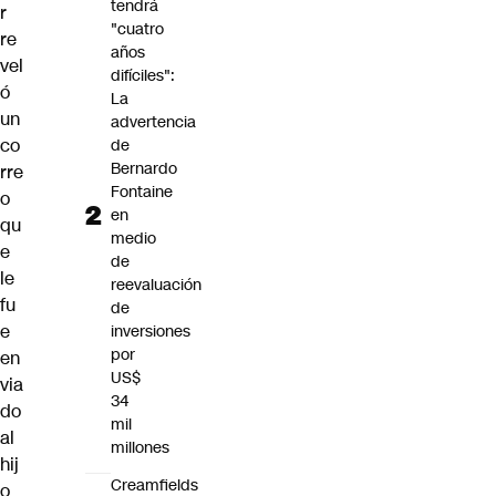
tendrá
r
"cuatro
re
años
vel
difíciles":
ó
La
un
advertencia
co
de
Bernardo
rre
Fontaine
o
en
qu
medio
e
de
le
reevaluación
fu
de
e
inversiones
por
en
US$
via
34
do
mil
al
millones
hij
Creamfields
o