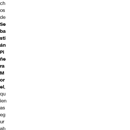
ch
os
de
Se
ba
sti
án
Pi
ñe
ra
M
or
el
,
qu
ien
as
eg
ur
ab