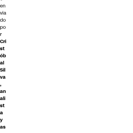
en
via
do
po
r
Cri
st
ób
al
Sil
va
,
an
ali
st
a
y
as