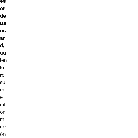
es
or
de
Ba
nc
ar
d,
qu
ien
le
re
su
m
e
inf
or
m
aci
ón