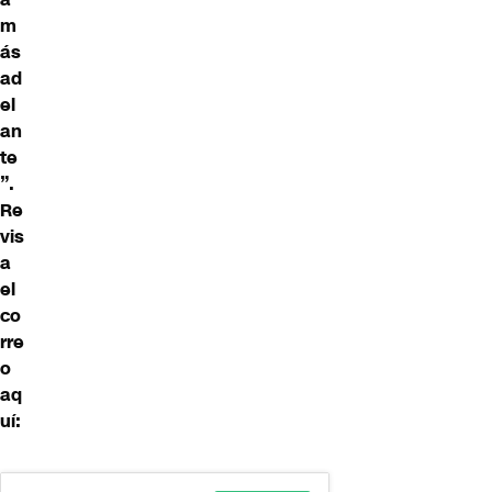
m
ás
ad
el
an
te
”.
Re
vis
a
el
co
rre
o
aq
uí: