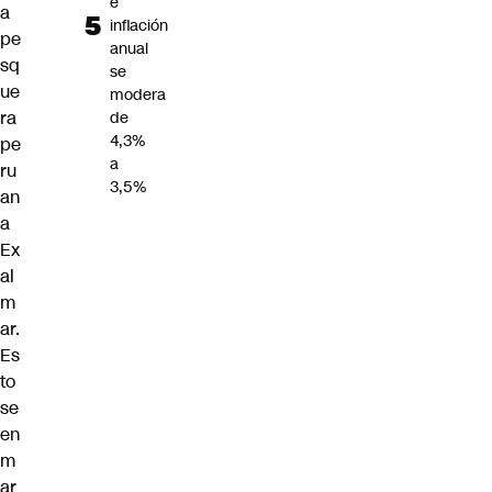
e
a
inflación
pe
anual
sq
se
ue
modera
ra
de
4,3%
pe
a
ru
3,5%
an
a
Ex
al
m
ar.
Es
to
se
en
m
ar