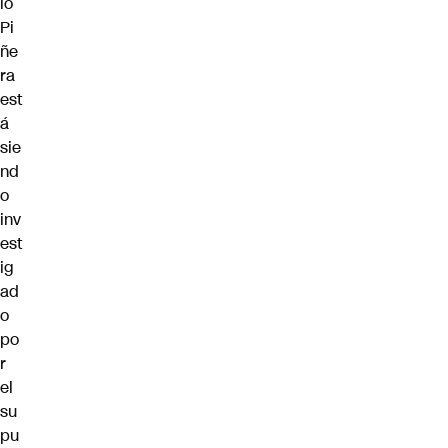
io
Pi
ñe
ra
est
á
sie
nd
o
inv
est
ig
ad
o
po
r
el
su
pu