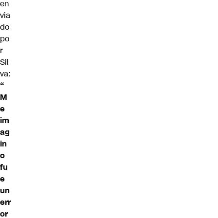
en
via
do
po
r
Sil
va:
“
M
e
im
ag
in
o
fu
e
un
err
or