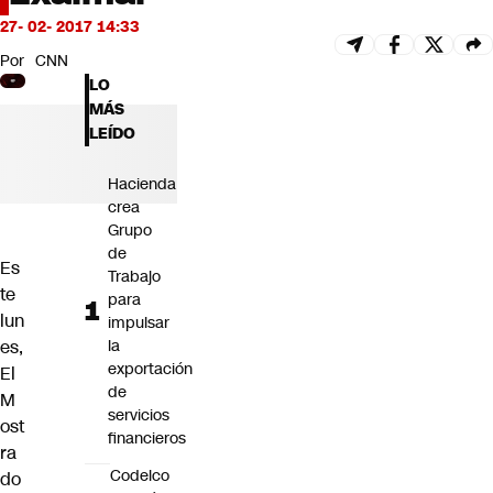
Futuro 360
27- 02- 2017 14:33
Opinión
Por
CNN
LO
MÁS
LEÍDO
Hacienda
crea
Grupo
de
Es
Trabajo
te
para
lun
impulsar
es,
la
exportación
El
de
M
servicios
ost
financieros
ra
Codelco
do