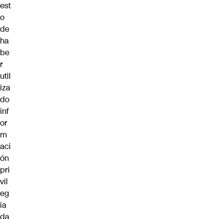
est
o
de
ha
be
r
util
iza
do
inf
or
m
aci
ón
pri
vil
eg
ia
da