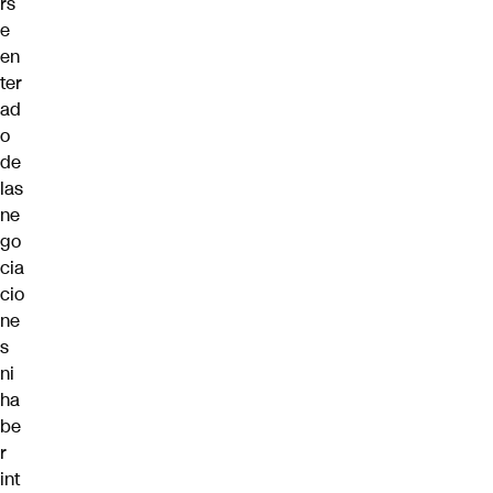
rs
e
en
ter
ad
o
de
las
ne
go
cia
cio
ne
s
ni
ha
be
r
int