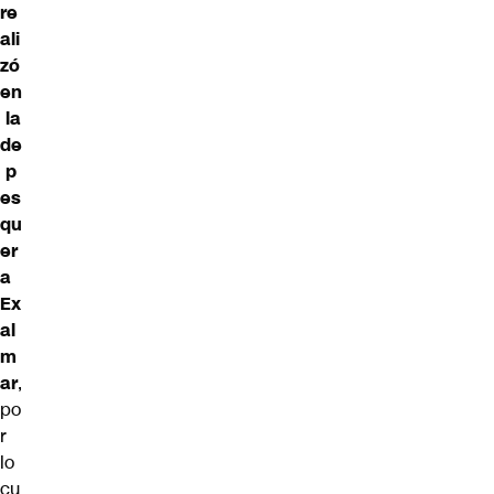
re
ali
zó
en
la
de
p
es
qu
er
a
Ex
al
m
ar
,
po
r
lo
cu