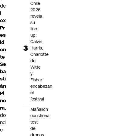
Chile
de
2026
l
revela
ex
su
Pr
line-
es
up:
Calvin
id
Harris,
en
Charlotte
te
de
Se
Witte
ba
y
sti
Fisher
án
encabezan
el
Pi
festival
ñe
ra
,
Mañalich
do
cuestiona
nd
test
de
e
drogas