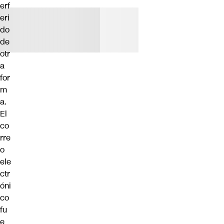
erf
eri
do
de
otr
a
for
m
a.
El
co
rre
o
ele
ctr
óni
co
fu
e