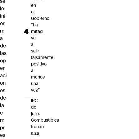
se
en
le
el
inf
Gobierno:
or
“La
m
mitad
a
va
a
de
salir
las
falsamente
op
positivo
er
al
aci
menos
on
una
es
vez”
de
IPC
la
de
e
julio:
m
Combustibles
frenan
pr
alza
es