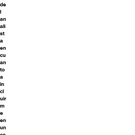
de
l
an
ali
st
a
en
cu
an
to
a
in
cl
uir
m
e
en
un
co