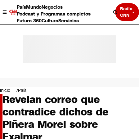
País
Mundo
Negocios
Radio
Podcast y Programas completos
CNN
Futuro 360
Cultura
Servicios
País
Mundo
Negocios
Inicio
País
Revelan correo que
Deportes
Programas completos
contradice dichos de
Cultura
Servicios
Piñera Morel sobre
Bits
CNN Data
Exalmar
CNN tiempo