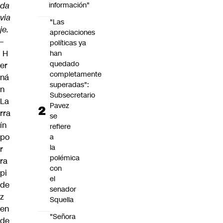
da
información"
via
"Las
je.
apreciaciones
–
políticas ya
H
han
quedado
er
completamente
ná
superadas":
n
Subsecretario
La
Pavez
rra
se
ín
refiere
po
a
la
r
polémica
ra
con
pi
el
de
senador
z
Squella
en
"Señora
de