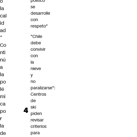
político
o
se
la
desarrolle
cal
con
id
respeto"
ad
"Chile
”
debe
Co
convivir
nti
con
nú
la
a
nieve
la
y
po
no
paralizarse":
lé
Centros
mi
de
ca
ski
po
piden
r
revisar
la
criterios
de
para