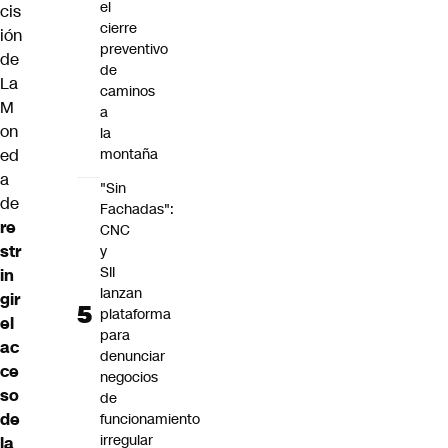
el
cis
cierre
ión
preventivo
de
de
La
caminos
M
a
on
la
ed
montaña
a
"Sin
de
Fachadas":
re
CNC
str
y
SII
in
lanzan
gir
plataforma
el
para
ac
denunciar
ce
negocios
so
de
de
funcionamiento
irregular
la