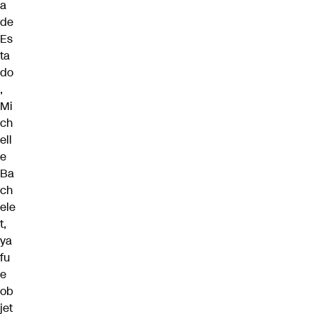
a
de
Es
ta
do
,
Mi
ch
ell
e
Ba
ch
ele
t,
ya
fu
e
ob
jet