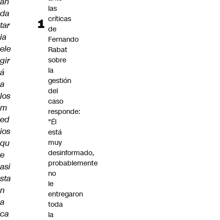
an
las
da
críticas
tar
de
ia
Fernando
ele
Rabat
gir
sobre
la
á
gestión
a
del
los
caso
m
responde:
ed
"Él
ios
está
qu
muy
desinformado,
e
probablemente
asi
no
sta
le
n
entregaron
a
toda
ca
la