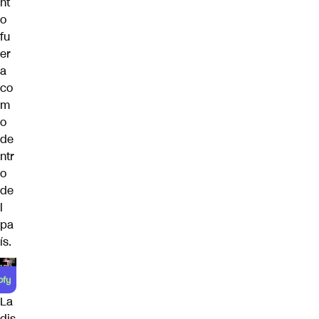
nt
o
fu
er
a
co
m
o
de
ntr
o
de
l
pa
ís.
La
dis