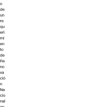
o
de
un
re
qu
eri
mi
en
to
de
Re
no
va
ció
n
Na
cio
nal
an