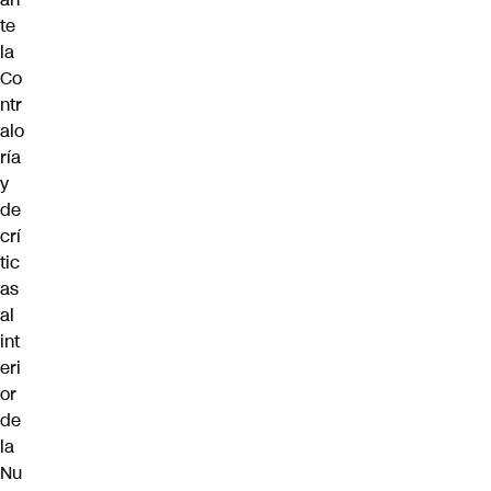
te
la
Co
ntr
alo
ría
y
de
crí
tic
as
al
int
eri
or
de
la
Nu