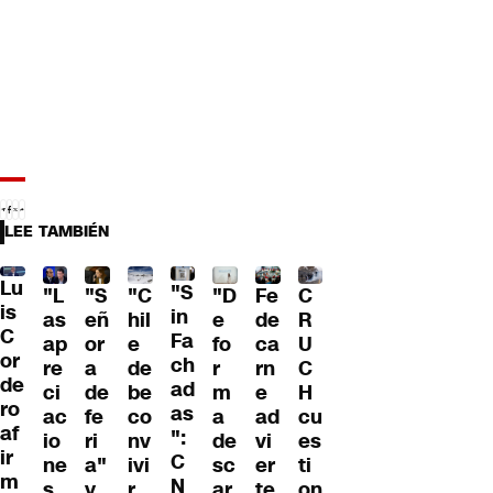
LEE TAMBIÉN
Lu
"S
"L
"S
"C
"D
Fe
C
is
in
as
eñ
hil
e
de
R
C
Fa
ap
or
e
fo
ca
U
or
ch
re
a
de
r
rn
C
de
ad
ci
de
be
m
e
H
ro
as
ac
fe
co
a
ad
cu
af
":
io
ri
nv
de
vi
es
ir
C
ne
a"
ivi
sc
er
ti
m
N
s
y
r
ar
te
on