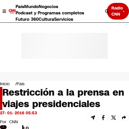
País
Mundo
Negocios
Radio
Podcast y Programas completos
CNN
Futuro 360
Cultura
Servicios
País
Mundo
Negocios
Inicio
País
Restricción a la prensa en
Deportes
Programas completos
viajes presidenciales
Cultura
Servicios
27- 01- 2016 05:53
Bits
CNN Data
Por
CNN
CNN tiempo
LO