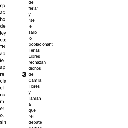
de
sp
feria"
ac
y
ho
"se
de
le
salió
ley
lo
es:
poblacional":
“N
Ferias
ad
Libres
ie
rechazan
ap
dichos
re
de
Camila
cia
Flores
el
y
nú
llaman
m
a
er
que
o,
"el
sin
debate