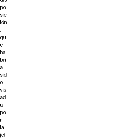
po
sic
ión
,
qu
e
ha
brí
a
sid
o
vis
ad
a
po
r
la
jef