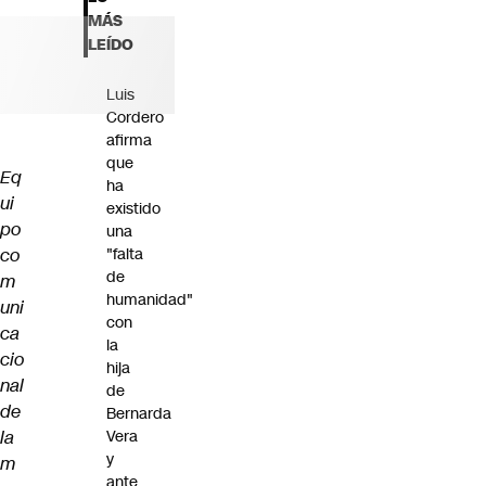
Futuro 360
MÁS
Opinión
LEÍDO
Luis
Cordero
afirma
que
Eq
ha
ui
existido
po
una
co
"falta
de
m
humanidad"
uni
con
ca
la
cio
hija
nal
de
de
Bernarda
la
Vera
y
m
ante