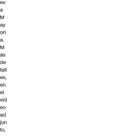
ev
a
M
ay
orí
a.
M
ás
de
tall
es,
en
el
vid
eo
ad
jun
to.