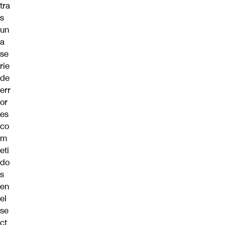
tra
s
un
a
se
rie
de
err
or
es
co
m
eti
do
s
en
el
se
ct