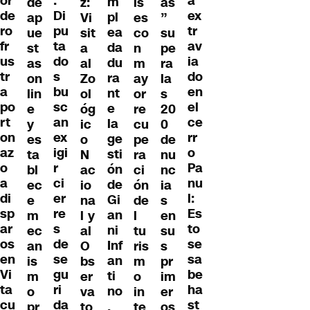
:
or
a
m
de
z:
ís
as
Di
de
ex
pl
ap
Vi
es
”
pu
ro
tr
ea
ue
sit
co
su
ta
fr
av
da
st
a
n
pe
do
us
ia
du
as
al
m
ra
s
tr
do
ra
on
Zo
ay
la
bu
a
en
nt
lin
ol
or
s
sc
po
el
e
e
óg
re
20
an
rt
ce
la
y
ic
cu
0
ex
on
rr
ge
es
o
pe
de
igi
az
o
sti
ta
N
ra
nu
r
o
Pa
ón
bl
ac
ci
nc
ci
a
nu
de
ec
io
ón
ia
er
di
l:
Gi
e
na
de
s
re
sp
Es
an
m
l y
l
en
s
ar
to
ni
ec
al
tu
su
de
os
se
Inf
an
O
ris
s
se
en
sa
an
is
bs
m
pr
gu
Vi
be
ti
m
er
o
im
ri
ta
ha
no
o
va
in
er
da
cu
st
,
pr
to
te
os