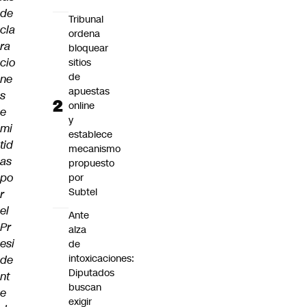
de
Tribunal
cla
ordena
ra
bloquear
cio
sitios
de
ne
apuestas
s
online
e
y
mi
establece
tid
mecanismo
as
propuesto
po
por
Subtel
r
el
Ante
Pr
alza
esi
de
intoxicaciones:
de
Diputados
nt
buscan
e
exigir