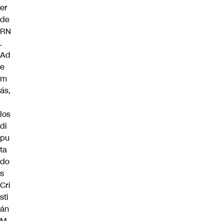
er
de
RN
.
Ad
e
m
ás,
los
di
pu
ta
do
s
Cri
sti
án
M