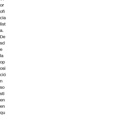
or
ofi
cia
list
a.
De
sd
e
la
op
osi
ció
n
so
sti
en
en
qu