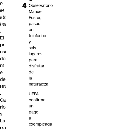
n
Observatorio
M
Manuel
att
Foster,
hei
paseo
en
.
teleférico
El
y
pr
seis
esi
lugares
de
para
nt
disfrutar
e
de
la
de
naturaleza
RN
,
UEFA
Ca
confirma
un
rlo
pago
s
a
La
exempleada
rra