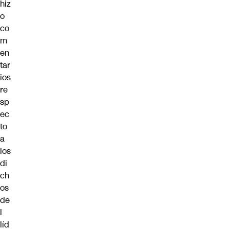
hiz
o
co
m
en
tar
ios
re
sp
ec
to
a
los
di
ch
os
de
l
líd