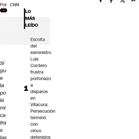
Por
CNN
Futuro 360
LO
Opinión
MÁS
LEÍDO
Escolta
del
exministro
Luis
Si
Cordero
gu
frustra
e
portonazo
la
a
disparos
po
en
lé
Vitacura:
mi
Persecución
ca
terminó
tra
con
s
cinco
las
detenidos