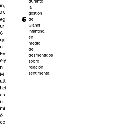
durante
ín,
la
as
gestión
eg
de
Gianni
ur
Infantino,
ó
en
qu
medio
e
de
Ev
desmentidos
ely
sobre
n
relación
sentimental
M
att
hei
as
u
mi
ó
co