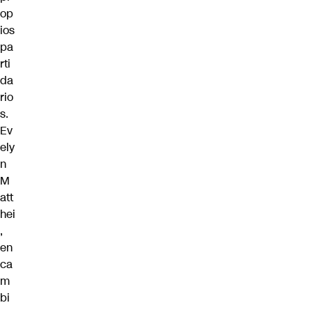
op
ios
pa
rti
da
rio
s.
Ev
ely
n
M
att
hei
,
en
ca
m
bi