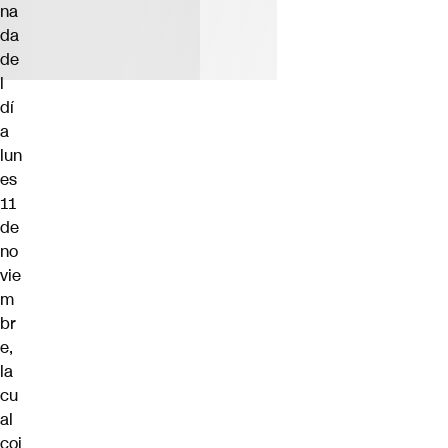
na
da
de
l
dí
a
lun
es
11
de
no
vie
m
br
e,
la
cu
al
coi