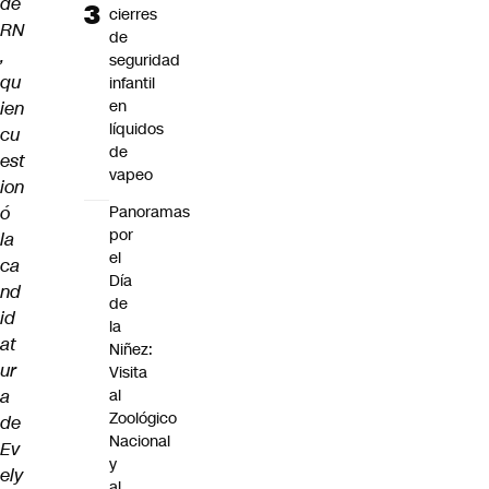
de
cierres
RN
de
,
seguridad
qu
infantil
en
ien
líquidos
cu
de
est
vapeo
ion
ó
Panoramas
por
la
el
ca
Día
nd
de
id
la
at
Niñez:
ur
Visita
a
al
Zoológico
de
Nacional
Ev
y
ely
al