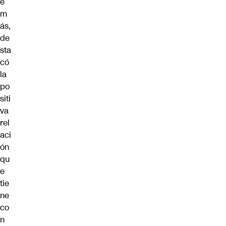
e
m
ás,
de
sta
có
la
po
siti
va
rel
aci
ón
qu
e
tie
ne
co
n