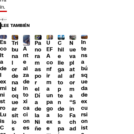
ín.
LEE TAMBIÉN
Es
In
U
Tri
Pa
C
N
A
co
te
EF
bu
no
hil
ue
nt
lt
ns
A
na
ra
e
va
e
a
a
co
l
m
lle
pl
al
de
bú
nf
or
as
ga
at
za
l
sq
ir
de
po
al
af
de
ex
ue
m
na
r
to
or
in
mi
da
a
bl
el
p
m
to
ni
de
un
oq
Dí
te
a
xi
st
ex
pa
ue
a
n
“S
ca
ro
cu
go
ar
de
de
in
ci
Lu
rsi
a
sit
la
lo
Fa
on
is
on
ex
io
Ni
s
ch
es
C
ist
e
s
ñe
pa
ad