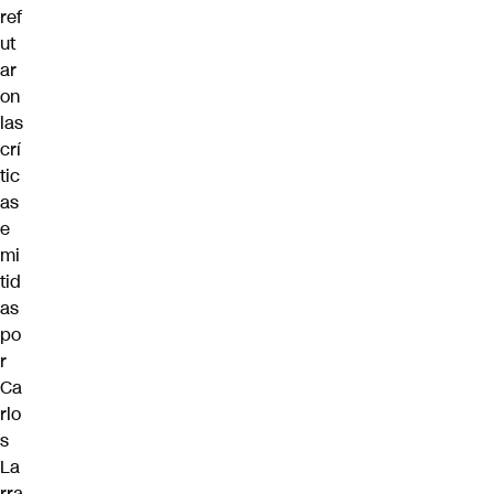
ref
ut
ar
on
las
crí
tic
as
e
mi
tid
as
po
r
Ca
rlo
s
La
rra