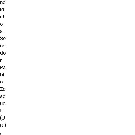
nd
id
at
o
a
Se
na
do
r
Pa
bl
o
Zal
aq
ue
tt
(U
DI)
,