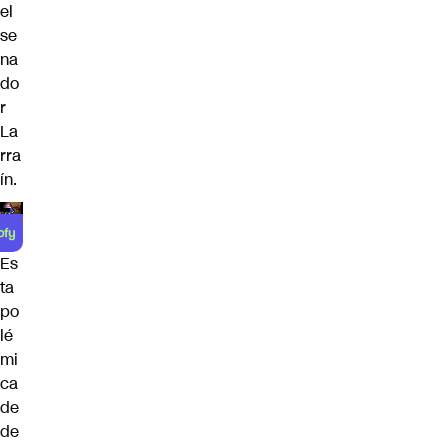
el
se
na
do
r
La
rra
ín.
Es
ta
po
lé
mi
ca
de
de