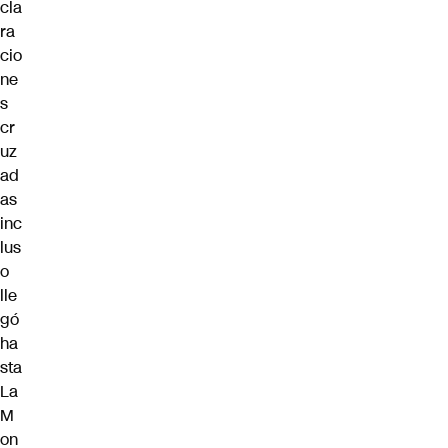
cla
ra
cio
ne
s
cr
uz
ad
as
inc
lus
o
lle
gó
ha
sta
La
M
on