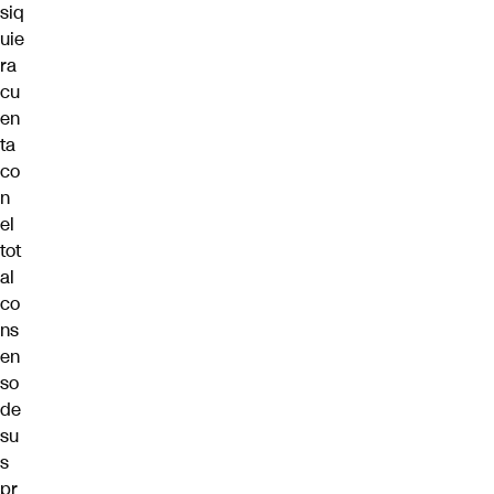
siq
uie
ra
cu
en
ta
co
n
el
tot
al
co
ns
en
so
de
su
s
pr