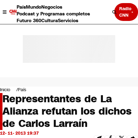
País
Mundo
Negocios
Radio
Podcast y Programas completos
CNN
Futuro 360
Cultura
Servicios
País
Mundo
Negocios
Inicio
País
Representantes de La
Deportes
Programas completos
Alianza refutan los dichos
Cultura
Servicios
de Carlos Larraín
Bits
CNN Data
12- 11- 2013 19:37
CNN tiempo