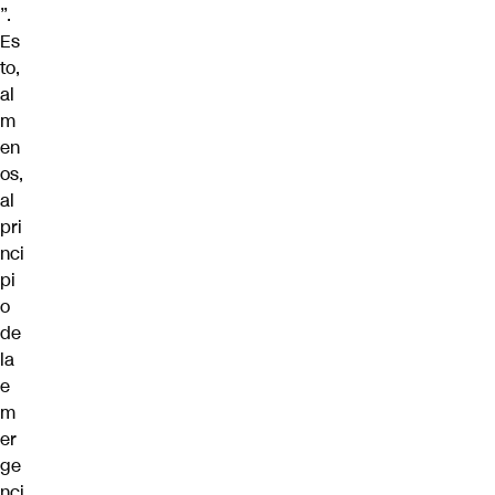
”.
Es
to,
al
m
en
os,
al
pri
nci
pi
o
de
la
e
m
er
ge
nci