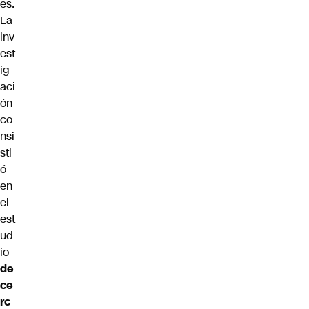
es.
La
inv
est
ig
aci
ón
co
nsi
sti
ó
en
el
est
ud
io
de
ce
rc