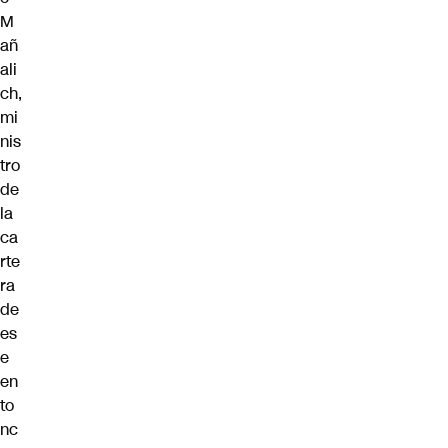
M
añ
ali
ch
,
mi
nis
tro
de
la
ca
rte
ra
de
es
e
en
to
nc