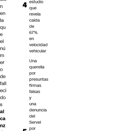
estudio
n
que
en
revela
la
caída
de
qu
67%
e
en
el
velocidad
nú
vehicular
m
Una
er
querella
o
por
de
presuntas
fall
firmas
eci
falsas
do
y
una
s
denuncia
al
del
ca
Servel
nz
por