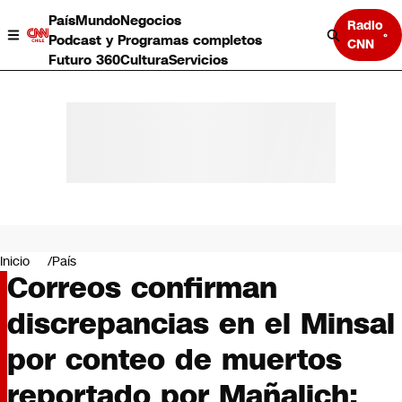
País
Mundo
Negocios
Radio
Podcast y Programas completos
CNN
Futuro 360
Cultura
Servicios
País
Mundo
Negocios
Inicio
País
Correos confirman
Deportes
Programas completos
discrepancias en el Minsal
Cultura
Servicios
por conteo de muertos
Bits
CNN Data
reportado por Mañalich:
CNN tiempo