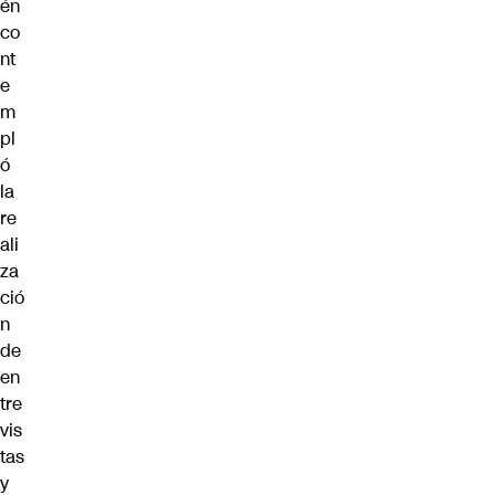
én
co
nt
e
m
pl
ó
la
re
ali
za
ció
n
de
en
tre
vis
tas
y