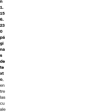
n
1.
15
6.
23
0
pá
gi
na
s
de
te
xt
o
,
en
tre
las
cu
ale