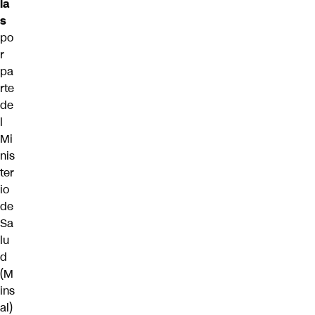
la
s
po
r
pa
rte
de
l
Mi
nis
ter
io
de
Sa
lu
d
(M
ins
al)