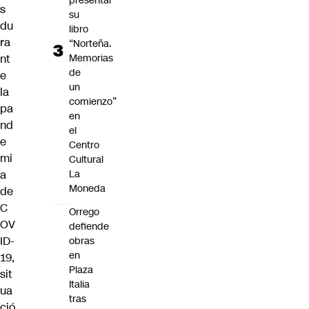
presentar
s
su
du
libro
ra
“Norteña.
Memorias
nt
de
e
un
la
comienzo”
pa
en
nd
el
e
Centro
mi
Cultural
La
a
Moneda
de
C
Orrego
OV
defiende
ID-
obras
en
19,
Plaza
sit
Italia
ua
tras
ció