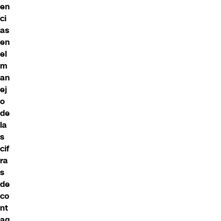
en
ci
as
en
el
m
an
ej
o
de
la
s
cif
ra
s
de
co
nt
ag