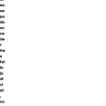
es
se
pu
do
ac
ce
de
r
tra
s
fal
lo
ju
di
ci
al-
,
co