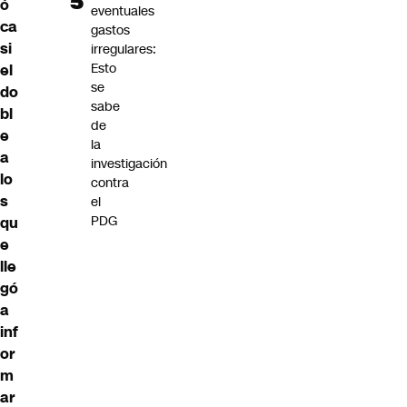
ó
eventuales
ca
gastos
si
irregulares:
Esto
el
se
do
sabe
bl
de
e
la
a
investigación
lo
contra
s
el
PDG
qu
e
lle
gó
a
inf
or
m
ar