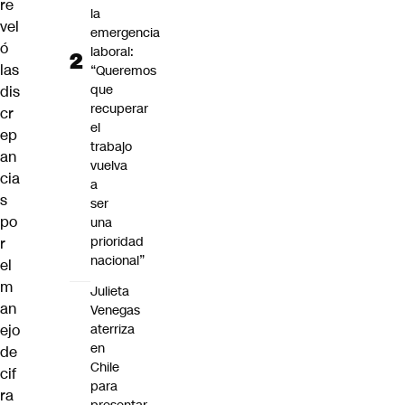
re
la
vel
emergencia
ó
laboral:
las
“Queremos
que
dis
recuperar
cr
el
ep
trabajo
an
vuelva
cia
a
s
ser
po
una
prioridad
r
nacional”
el
m
Julieta
an
Venegas
aterriza
ejo
en
de
Chile
cif
para
ra