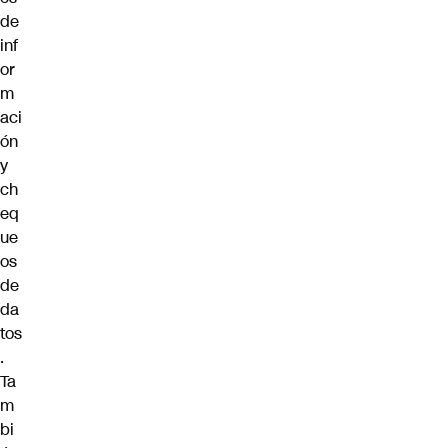
de
inf
or
m
aci
ón
y
ch
eq
ue
os
de
da
tos
.
Ta
m
bi