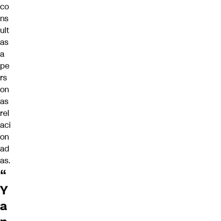
co
ns
ult
as
a
pe
rs
on
as
rel
aci
on
ad
as.
“
Y
a