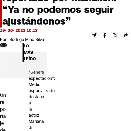
Futuro 360
“Ya no podemos seguir
Opinión
ajustándonos”
19- 06- 2023 10:13
Por
Rodrigo Miño Silva
LO
MÁS
LEÍDO
“Genera
expectación”:
Medio
especializado
Un
destaca
re
a
po
la
actriz
rta
Mariana
je
di
de