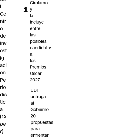
Girolamo
l
y
Ce
la
ntr
incluye
o
entre
las
de
posibles
Inv
candidatas
est
a
ig
los
aci
Premios
ón
Oscar
Pe
2027
rio
UDI
dís
entrega
tic
al
a
Gobierno
20
(
Ci
propuestas
pe
para
r
)
enfrentar