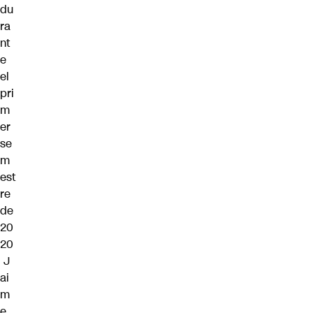
du
ra
nt
e
el
pri
m
er
se
m
est
re
de
20
20
J
ai
m
e