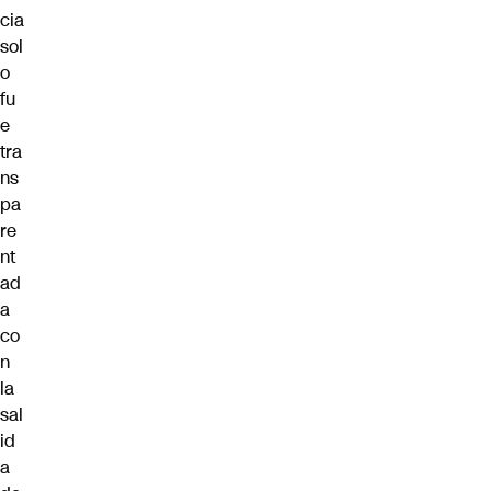
cia
sol
o
fu
e
tra
ns
pa
re
nt
ad
a
co
n
la
sal
id
a