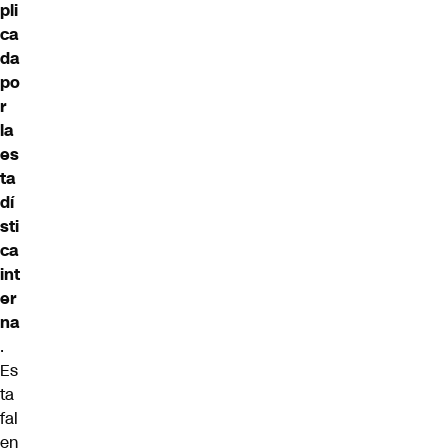
pli
ca
da
po
r
la
es
ta
dí
sti
ca
int
er
na
.
Es
ta
fal
en