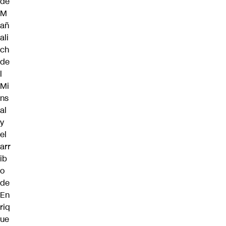
de
M
añ
ali
ch
de
l
Mi
ns
al
y
el
arr
ib
o
de
En
riq
ue