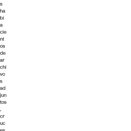
s
ha
bí
a
cie
nt
os
de
ar
chi
vo
s
ad
jun
tos
,
cr
uc
es