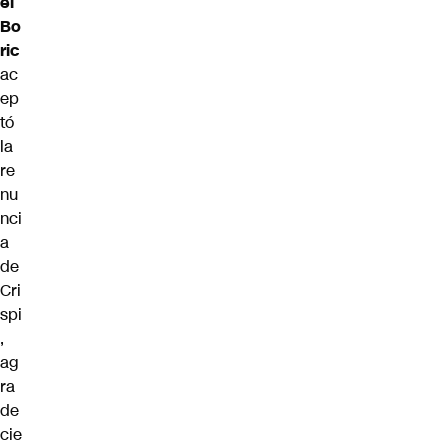
el
Bo
ric
ac
ep
tó
la
re
nu
nci
a
de
Cri
spi
,
ag
ra
de
cie