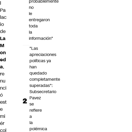
probablemente
l
no
Pa
le
lac
entregaron
io
toda
de
la
La
información"
M
"Las
on
apreciaciones
ed
políticas ya
a
,
han
quedado
re
completamente
nu
superadas":
nci
Subsecretario
ó
Pavez
est
se
e
refiere
mi
a
la
ér
polémica
col