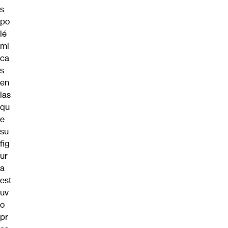
s
po
lé
mi
ca
s
en
las
qu
e
su
fig
ur
a
est
uv
o
pr