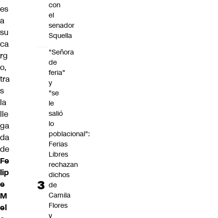
con
es
el
a
senador
su
Squella
ca
"Señora
rg
de
o,
feria"
tra
y
s
"se
la
le
salió
lle
lo
ga
poblacional":
da
Ferias
de
Libres
Fe
rechazan
lip
dichos
e
de
Camila
M
Flores
el
y