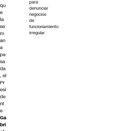
para
qu
denunciar
e
negocios
la
de
se
funcionamiento
irregular
m
an
a
pa
sa
da
, el
Pr
esi
de
nt
e
Ga
bri