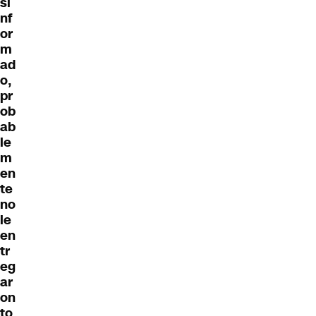
si
nf
or
m
ad
o,
pr
ob
ab
le
m
en
te
no
le
en
tr
eg
ar
on
to