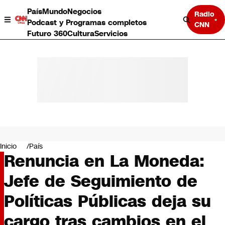
País
Mundo
Negocios
Radio
Podcast y Programas completos
CNN
Futuro 360
Cultura
Servicios
País
Mundo
Negocios
Inicio
País
Renuncia en La Moneda:
Deportes
Programas completos
Jefe de Seguimiento de
Cultura
Servicios
Políticas Públicas deja su
Bits
CNN Data
cargo tras cambios en el
CNN tiempo