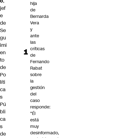
o
,
hija
jef
de
e
Bernarda
de
Vera
y
Se
ante
gu
las
imi
críticas
en
de
to
Fernando
de
Rabat
Po
sobre
la
líti
gestión
ca
del
s
caso
Pú
responde:
bli
"Él
ca
está
s
muy
desinformado,
de