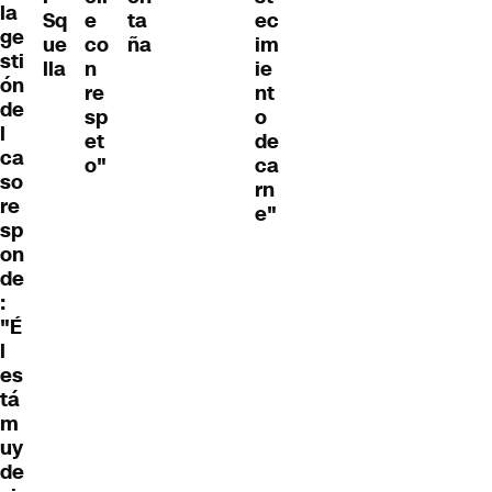
la
Sq
e
ta
ec
ge
ue
co
ña
im
sti
lla
n
ie
ón
re
nt
de
sp
o
l
et
de
ca
o"
ca
so
rn
re
e"
sp
on
de
:
"É
l
es
tá
m
uy
de