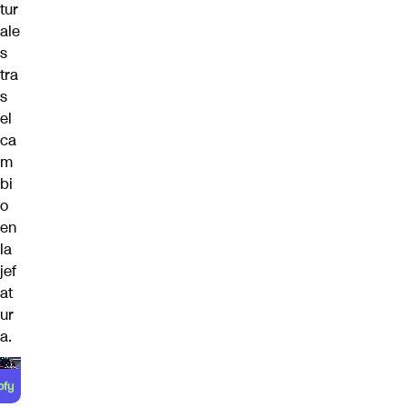
tur
ale
s
tra
s
el
ca
m
bi
o
en
la
jef
at
ur
a.