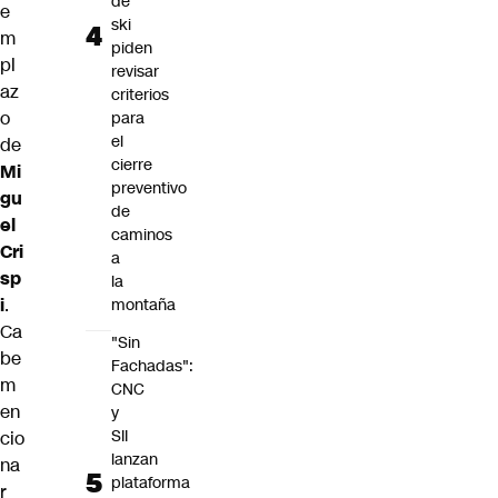
de
e
ski
m
piden
pl
revisar
az
criterios
o
para
el
de
cierre
Mi
preventivo
gu
de
el
caminos
Cri
a
sp
la
i
.
montaña
Ca
"Sin
be
Fachadas":
m
CNC
en
y
SII
cio
lanzan
na
plataforma
r