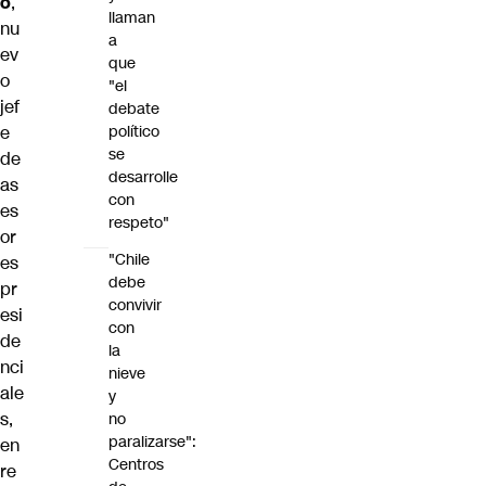
o
,
llaman
nu
a
ev
que
o
"el
jef
debate
político
e
se
de
desarrolle
as
con
es
respeto"
or
"Chile
es
debe
pr
convivir
esi
con
de
la
nci
nieve
ale
y
s,
no
paralizarse":
en
Centros
re