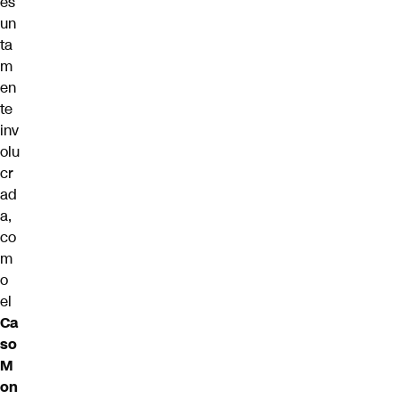
es
un
ta
m
en
te
inv
olu
cr
ad
a,
co
m
o
el
Ca
so
M
on