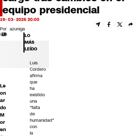
Futuro 360
equipo presidencial
Opinión
19- 03- 2025 20:00
Por
azuniga
LO
MÁS
LEÍDO
Luis
Cordero
afirma
que
Le
ha
on
existido
ar
una
do
"falta
de
M
humanidad"
or
con
en
la