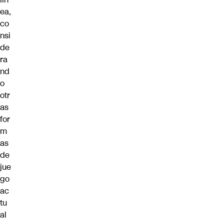
ea,
co
nsi
de
ra
nd
o
otr
as
for
m
as
de
jue
go
ac
tu
al