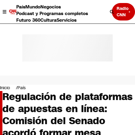
País
Mundo
Negocios
Radio
Podcast y Programas completos
CNN
Futuro 360
Cultura
Servicios
País
Mundo
Negocios
Inicio
País
Regulación de plataformas
Deportes
Programas completos
de apuestas en línea:
Cultura
Servicios
Comisión del Senado
Bits
CNN Data
acordó formar mesa
CNN tiempo