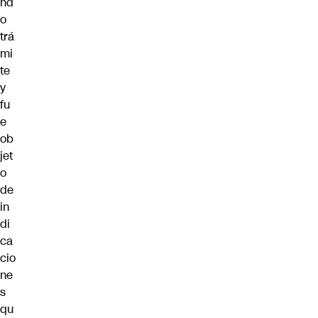
nd
o
trá
mi
te
y
fu
e
ob
jet
o
de
in
di
ca
cio
ne
s
qu