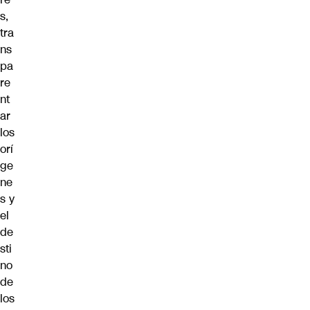
s,
tra
ns
pa
re
nt
ar
los
orí
ge
ne
s y
el
de
sti
no
de
los