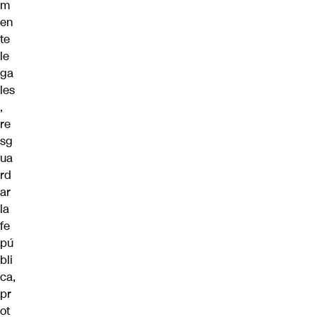
m
en
te
le
ga
les
,
re
sg
ua
rd
ar
la
fe
pú
bli
ca,
pr
ot