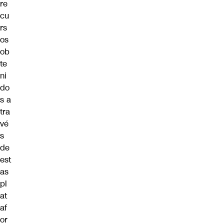
re
cu
rs
os
ob
te
ni
do
s a
tra
vé
s
de
est
as
pl
at
af
or