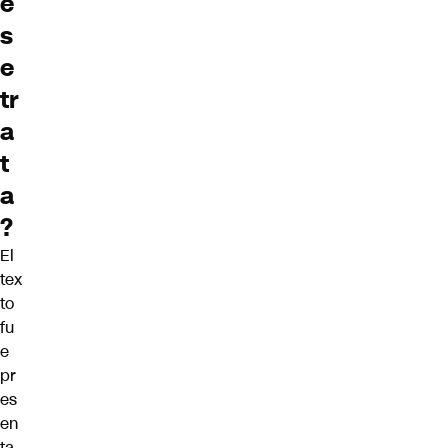
é
s
e
tr
a
t
a
?
El
tex
to
fu
e
pr
es
en
ta