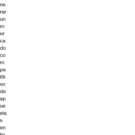
ne
rar
un
m
er
ca
do
co
m
pe
titi
vo
de
ap
ue
sta
s
en
lín