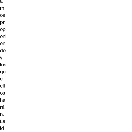
a
m
os
pr
op
oni
en
do
y
los
qu
e
ell
os
ha
rá
n.
La
id