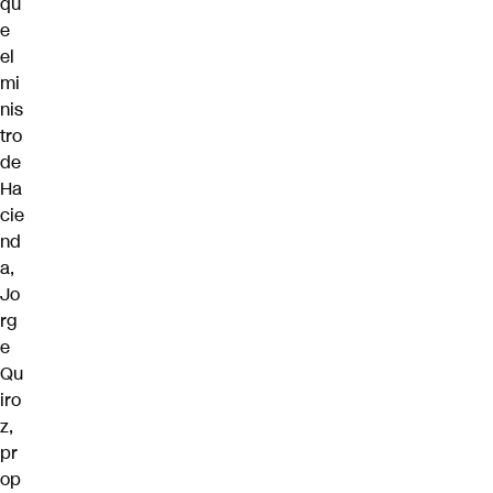
qu
e
el
mi
nis
tro
de
Ha
cie
nd
a,
Jo
rg
e
Qu
iro
z,
pr
op