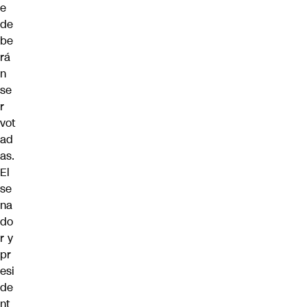
e
de
be
rá
n
se
r
vot
ad
as.
El
se
na
do
r y
pr
esi
de
nt