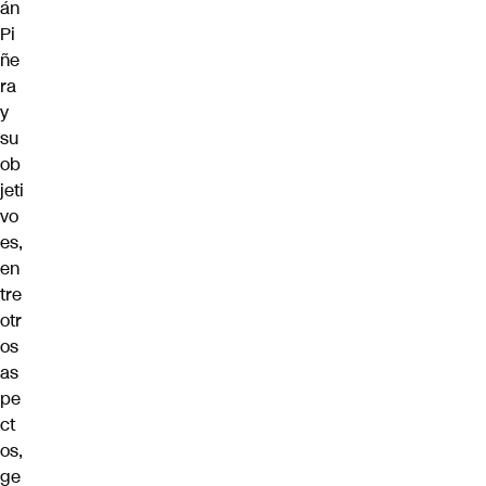
án
Pi
ñe
ra
y
su
ob
jeti
vo
es,
en
tre
otr
os
as
pe
ct
os,
ge