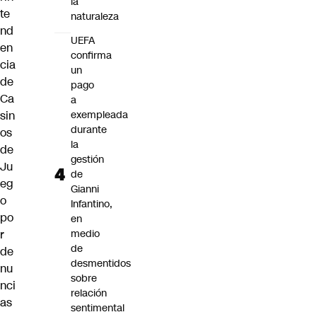
la
te
naturaleza
nd
UEFA
en
confirma
cia
un
de
pago
Ca
a
sin
exempleada
durante
os
la
de
gestión
Ju
de
eg
Gianni
o
Infantino,
po
en
r
medio
de
de
desmentidos
nu
sobre
nci
relación
as
sentimental