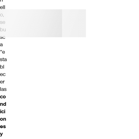
ell
o,
se
bu
sc
a
“e
sta
bl
ec
er
las
co
nd
ici
on
es
y