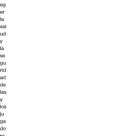
eg
er
la
sal
ud
y
la
se
gu
rid
ad
de
las
y
los
ju
ga
do
re