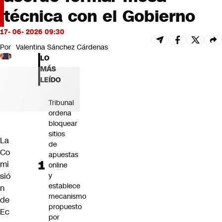
Futuro 360
técnica con el Gobierno
Opinión
17- 06- 2026 09:30
Por
Valentina Sánchez Cárdenas
LO
MÁS
LEÍDO
Tribunal
ordena
bloquear
sitios
La
de
Co
apuestas
mi
online
sió
y
establece
n
mecanismo
de
propuesto
Ec
por