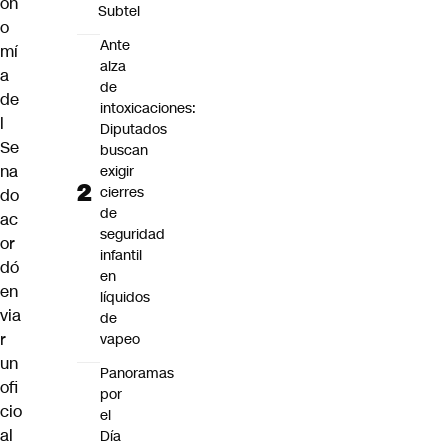
on
Subtel
o
Ante
mí
alza
a
de
de
intoxicaciones:
l
Diputados
Se
buscan
na
exigir
cierres
do
de
ac
seguridad
or
infantil
dó
en
en
líquidos
via
de
r
vapeo
un
Panoramas
ofi
por
cio
el
al
Día