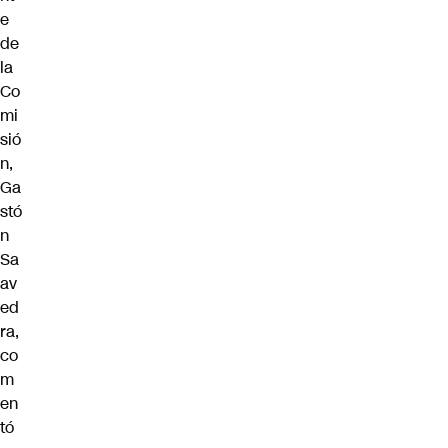
e
de
la
Co
mi
sió
n,
Ga
stó
n
Sa
av
ed
ra,
co
m
en
tó