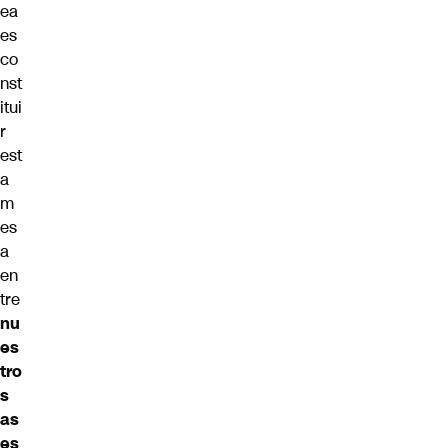
ea
es
co
nst
itui
r
est
a
m
es
a
en
tre
nu
es
tro
s
as
es