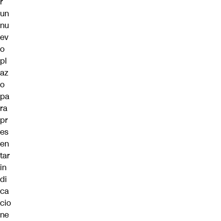
r
un
nu
ev
o
pl
az
o
pa
ra
pr
es
en
tar
in
di
ca
cio
ne