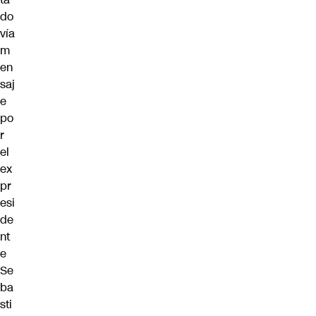
do
vía
m
en
saj
e
po
r
el
ex
pr
esi
de
nt
e
Se
ba
sti