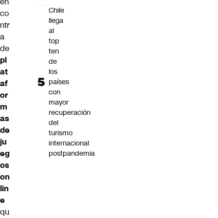
en
Chile
co
llega
ntr
al
a
top
de
ten
pl
de
at
los
países
af
con
or
mayor
m
recuperación
as
del
de
turismo
ju
internacional
eg
postpandemia
os
on
lin
e
qu