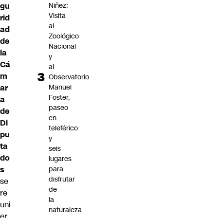
gu
Niñez:
Visita
rid
al
ad
Zoológico
de
Nacional
la
y
Cá
al
m
Observatorio
ar
Manuel
Foster,
a
paseo
de
en
Di
teleférico
pu
y
ta
seis
do
lugares
s
para
disfrutar
se
de
re
la
uni
naturaleza
er