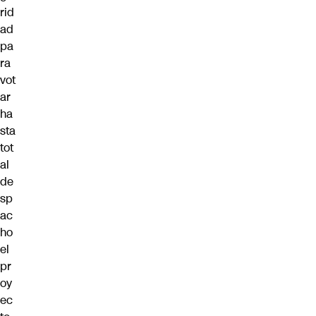
rid
ad
pa
ra
vot
ar
ha
sta
tot
al
de
sp
ac
ho
el
pr
oy
ec