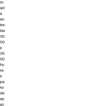
m
ad
a
en
tre
las
16:
00
y
19:
00
ho
ra
s
pa
ra
de
sp
ac