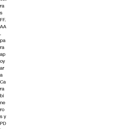
ra
s
FF.
AA
.
pa
ra
ap
oy
ar
a
Ca
ra
bi
ne
ro
s y
PD