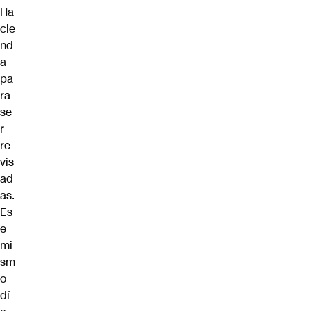
Ha
cie
nd
a
pa
ra
se
r
re
vis
ad
as.
Es
e
mi
sm
o
dí