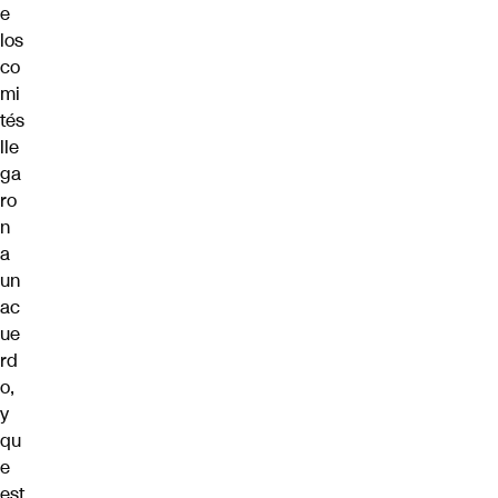
e
los
co
mi
tés
lle
ga
ro
n
a
un
ac
ue
rd
o,
y
qu
e
est