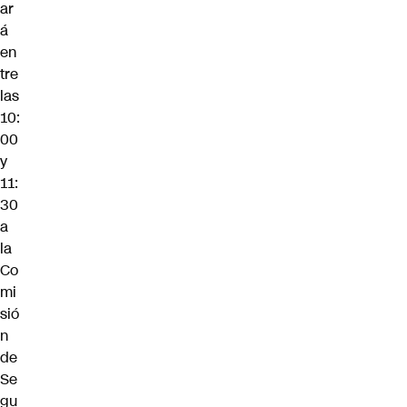
ar
á
en
tre
las
10:
00
y
11:
30
a
la
Co
mi
sió
n
de
Se
gu