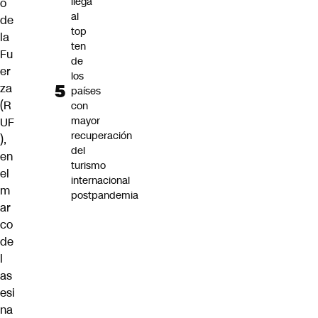
llega
o
al
de
top
la
ten
Fu
de
er
los
za
países
(
R
con
mayor
UF
recuperación
),
del
en
turismo
el
internacional
m
postpandemia
ar
co
de
l
as
esi
na