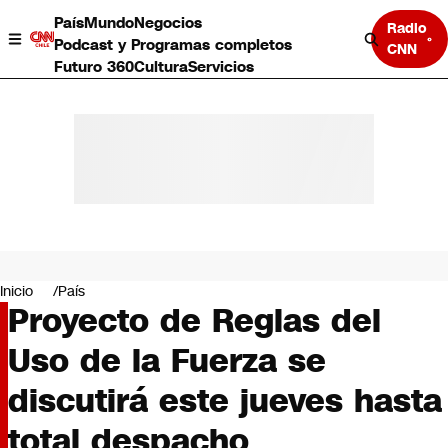
País
Mundo
Negocios
Radio
Podcast y Programas completos
CNN
Futuro 360
Cultura
Servicios
País
Mundo
Negocios
Inicio
País
Proyecto de Reglas del
Deportes
Programas completos
Uso de la Fuerza se
Cultura
Servicios
discutirá este jueves hasta
Bits
CNN Data
total despacho
CNN tiempo