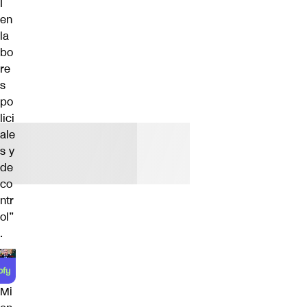
I
en
la
bo
re
s
po
lici
ale
s y
de
co
ntr
ol”
.
Mi