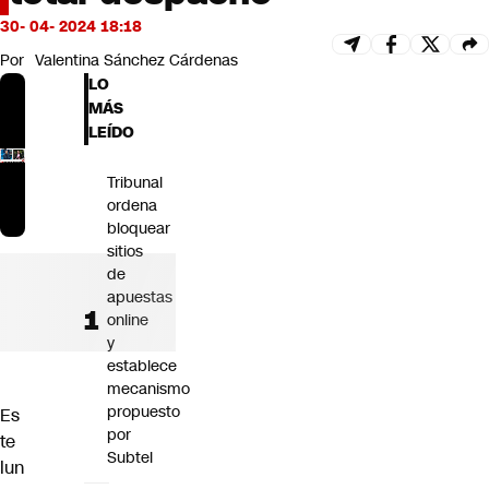
Futuro 360
30- 04- 2024 18:18
Opinión
Por
Valentina Sánchez Cárdenas
LO
MÁS
LEÍDO
Tribunal
ordena
bloquear
sitios
de
apuestas
online
y
establece
mecanismo
propuesto
Es
por
te
Subtel
lun