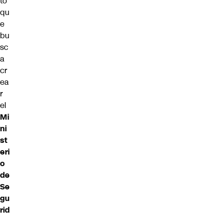
to
qu
e
bu
sc
a
cr
ea
r
el
Mi
ni
st
eri
o
de
Se
gu
rid