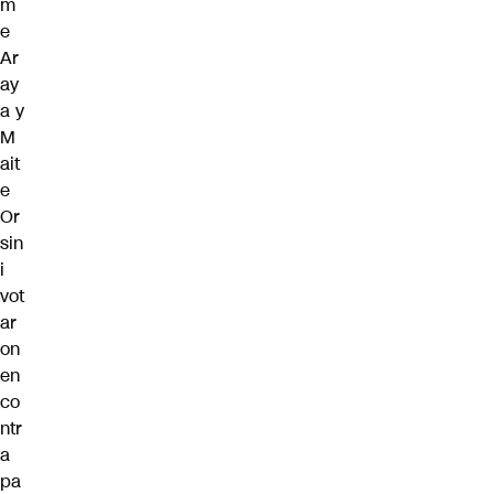
m
e
Ar
ay
a y
M
ait
e
Or
sin
i
vot
ar
on
en
co
ntr
a
pa