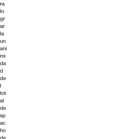
ra
lo
gr
ar
la
un
ani
mi
da
d
de
l
tot
al
de
sp
ac
ho
de