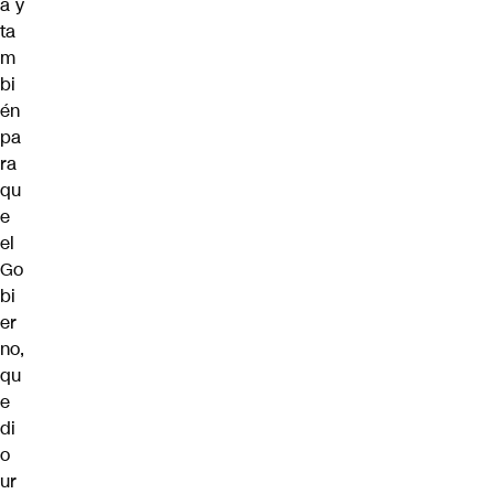
a y
ta
m
bi
én
pa
ra
qu
e
el
Go
bi
er
no,
qu
e
di
o
ur