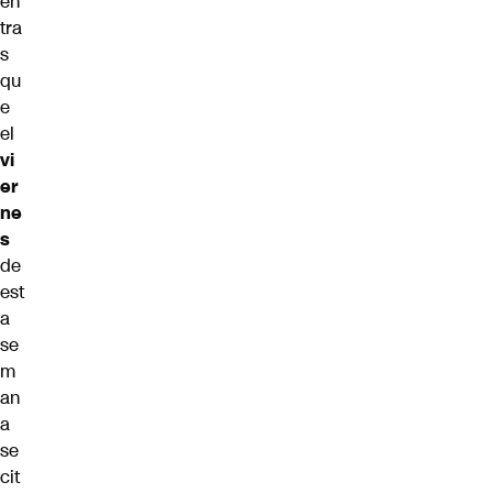
en
tra
s
qu
e
el
vi
er
ne
s
de
est
a
se
m
an
a
se
cit