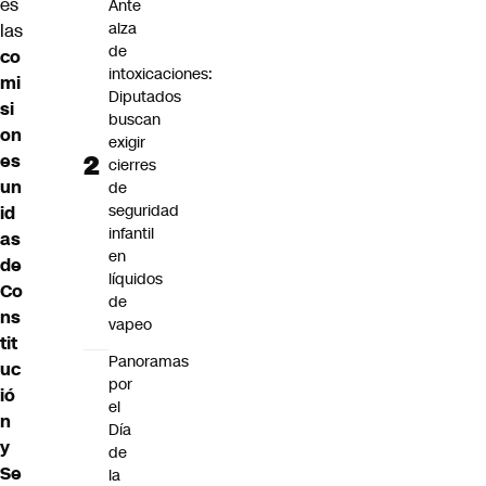
es
Ante
alza
las
de
co
intoxicaciones:
mi
Diputados
si
buscan
on
exigir
es
cierres
un
de
seguridad
id
infantil
as
en
de
líquidos
Co
de
ns
vapeo
tit
Panoramas
uc
por
ió
el
n
Día
y
de
Se
la