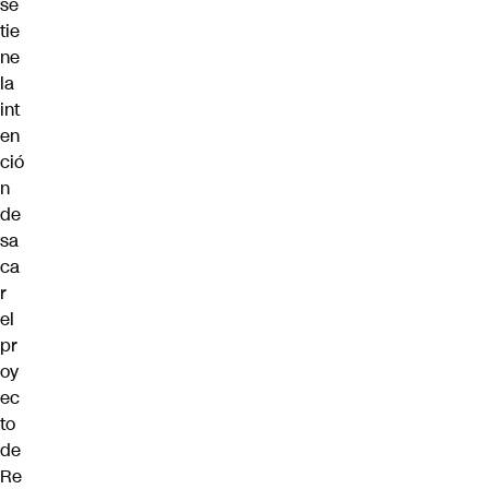
se
tie
ne
la
int
en
ció
n
de
sa
ca
r
el
pr
oy
ec
to
de
Re