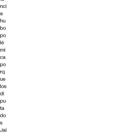
nci
a
hu
bo
po
lé
mi
ca
po
rq
ue
los
di
pu
ta
do
s
Jai