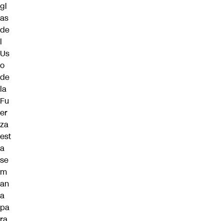
gl
as
de
l
Us
o
de
la
Fu
er
za
est
a
se
m
an
a
pa
ra