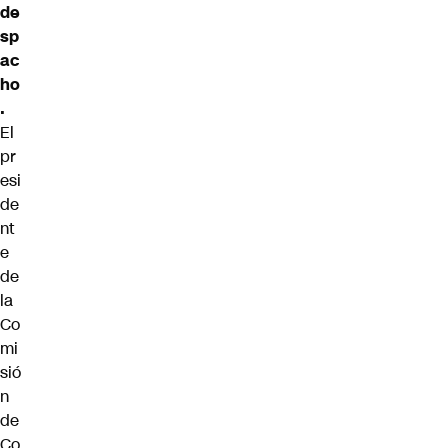
de
sp
ac
ho
.
El
pr
esi
de
nt
e
de
la
Co
mi
sió
n
de
Co