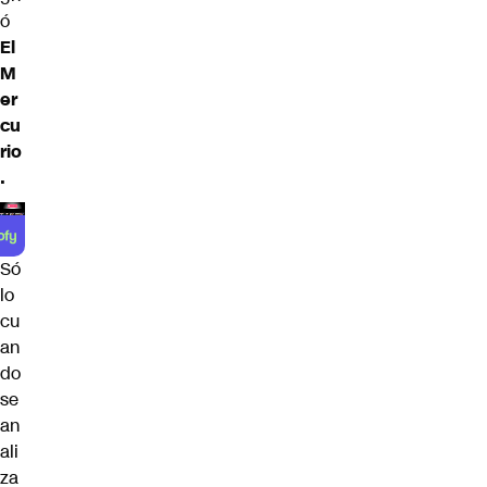
ó
El
M
er
cu
rio
.
Só
lo
cu
an
do
se
an
ali
za