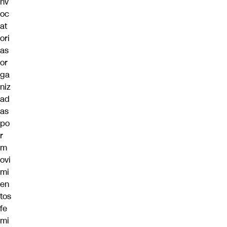
nv
oc
at
ori
as
or
ga
niz
ad
as
po
r
m
ovi
mi
en
tos
fe
mi