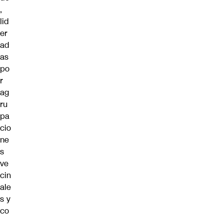
,
lid
er
ad
as
po
r
ag
ru
pa
cio
ne
s
ve
cin
ale
s y
co