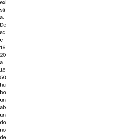
exi
stí
a.
De
sd
e
18
20
a
18
50
hu
bo
un
ab
an
do
no
de