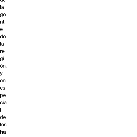
la
ge
nt
e
de
la
re
gi
ón,
y
en
es
pe
cia
l
de
los
ha