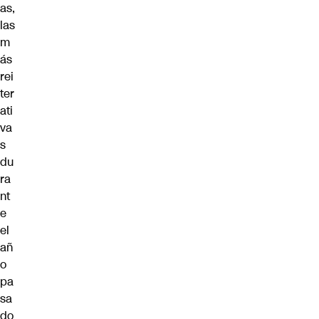
as,
las
m
ás
rei
ter
ati
va
s
du
ra
nt
e
el
añ
o
pa
sa
do