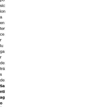
sic
ion
a
en
ter
ce
r
lu
ga
r
de
trá
s
de
Sa
nti
ag
o