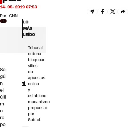
Futuro 360
14- 05- 2019 07:53
Opinión
Por
CNN
LO
MÁS
LEÍDO
Tribunal
ordena
bloquear
sitios
Se
de
gú
apuestas
n
online
el
y
establece
últi
mecanismo
m
propuesto
o
por
re
Subtel
po