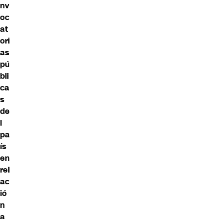
nv
oc
at
ori
as
pú
bli
ca
s
de
l
pa
ís
en
rel
ac
ió
n
a