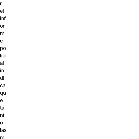
r
el
inf
or
m
e
po
lici
al
in
di
ca
qu
e
ta
nt
o
las
m