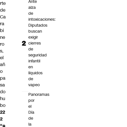
Ante
rte
alza
de
de
Ca
intoxicaciones:
ra
Diputados
bi
buscan
ne
exigir
cierres
ro
de
s,
seguridad
el
infantil
añ
en
o
líquidos
pa
de
sa
vapeo
do
Panoramas
hu
por
bo
el
22
Día
de
2
la
“e