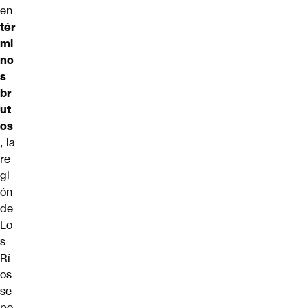
en
tér
mi
no
s
br
ut
os
, la
re
gi
ón
de
Lo
s
Rí
os
se
po