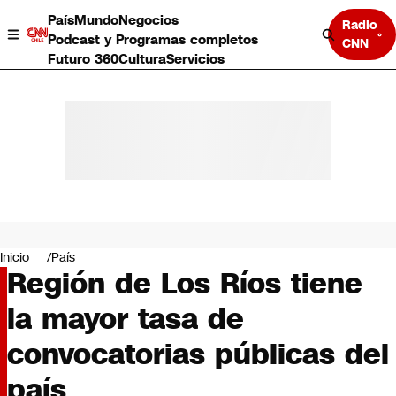
País
Mundo
Negocios
Radio
Podcast y Programas completos
CNN
Futuro 360
Cultura
Servicios
País
Mundo
Negocios
Inicio
País
Región de Los Ríos tiene
Deportes
Programas completos
la mayor tasa de
Cultura
Servicios
convocatorias públicas del
Bits
CNN Data
país
CNN tiempo