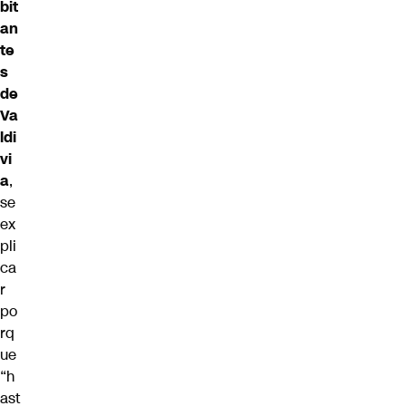
bit
an
te
s
de
Va
ldi
vi
a
,
se
ex
pli
ca
r
po
rq
ue
“h
ast