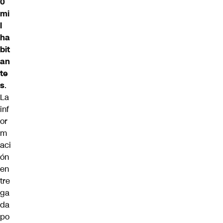
0
mi
l
ha
bit
an
te
s
.
La
inf
or
m
aci
ón
en
tre
ga
da
po