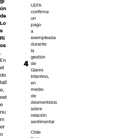
gi
UEFA
ón
confirma
de
un
Lo
pago
s
a
Rí
exempleada
durante
os
la
.
gestión
En
de
el
Gianni
de
Infantino,
tall
en
e,
medio
de
est
desmentidos
e
sobre
nu
relación
m
sentimental
er
Chile
o