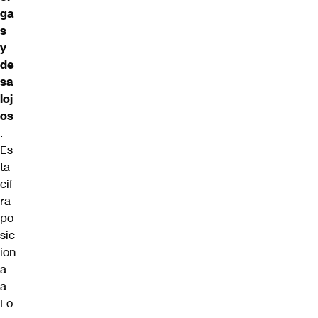
ga
s
y
de
sa
loj
os
.
Es
ta
cif
ra
po
sic
ion
a
a
Lo