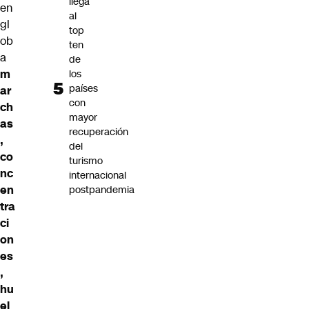
llega
en
al
gl
top
ob
ten
a
de
m
los
países
ar
con
ch
mayor
as
recuperación
,
del
co
turismo
nc
internacional
en
postpandemia
tra
ci
on
es
,
hu
el