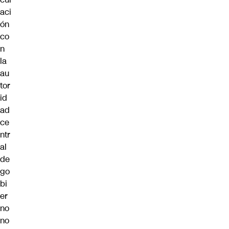
aci
ón
co
n
la
au
tor
id
ad
ce
ntr
al
de
go
bi
er
no
no