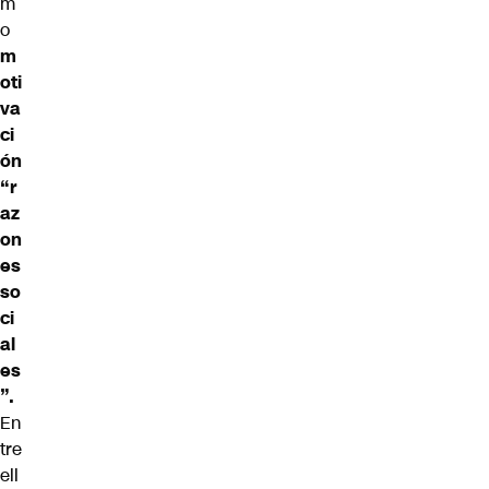
m
o
m
oti
va
ci
ón
“r
az
on
es
so
ci
al
es
”.
En
tre
ell