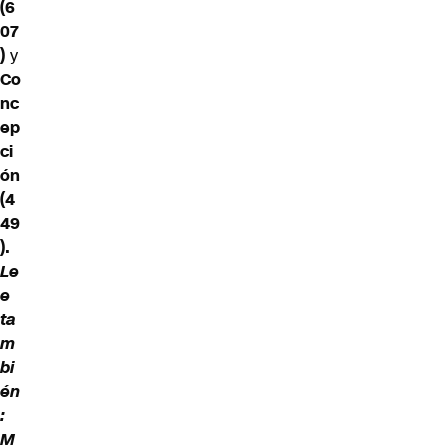
(6
07
)
y
Co
nc
ep
ci
ón
(4
49
).
Le
e
ta
m
bi
én
:
M