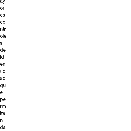
ay
or
es
co
ntr
ole
s
de
id
en
tid
ad
qu
e
pe
rm
ita
n
da