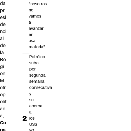
da
"nosotros
pr
no
vamos
esi
a
de
avanzar
nci
en
al
esa
de
materia"
la
Petróleo
Re
sube
gi
por
ón
segunda
M
semana
etr
consecutiva
y
op
se
olit
acerca
an
a
a,
los
Co
US$
ns
90