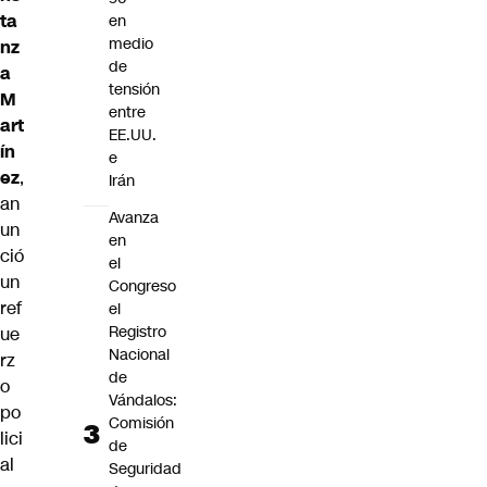
ta
en
medio
nz
de
a
tensión
M
entre
art
EE.UU.
ín
e
ez
,
Irán
an
Avanza
un
en
ció
el
un
Congreso
ref
el
Registro
ue
Nacional
rz
de
o
Vándalos:
po
Comisión
lici
de
al
Seguridad