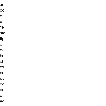
ar
có
qu
e
“e
ste
tip
o
de
he
ch
os
no
pu
ed
en
qu
ed