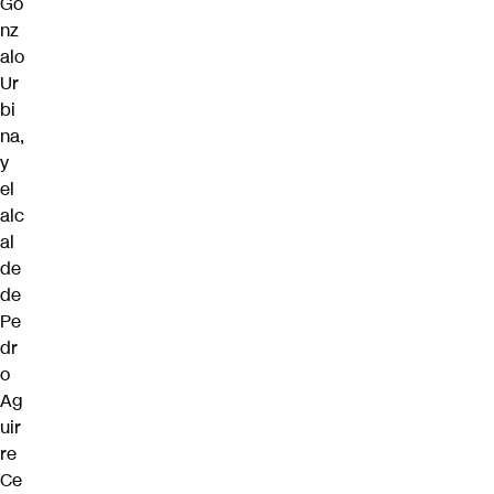
Go
nz
alo
Ur
bi
na,
y
el
alc
al
de
de
Pe
dr
o
Ag
uir
re
Ce