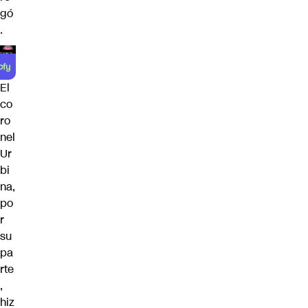
gó
.
El
co
ro
nel
Ur
bi
na,
po
r
su
pa
rte
,
hiz