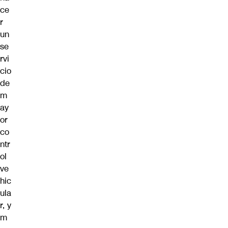
ce
r
un
se
rvi
cio
de
m
ay
or
co
ntr
ol
ve
hic
ula
r, y
m