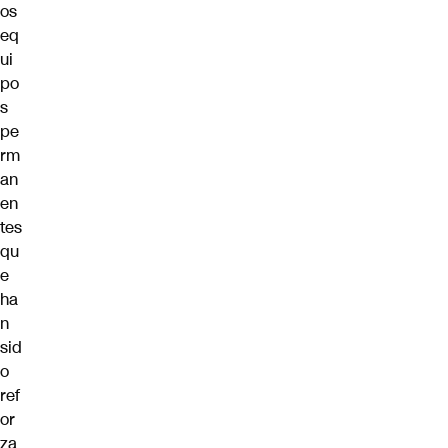
os
eq
ui
po
s
pe
rm
an
en
tes
qu
e
ha
n
sid
o
ref
or
za