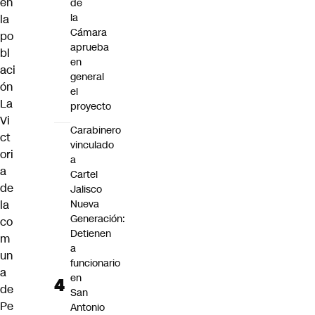
en
de
la
la
Cámara
po
aprueba
bl
en
aci
general
ón
el
La
proyecto
Vi
Carabinero
ct
vinculado
ori
a
a
Cartel
de
Jalisco
la
Nueva
Generación:
co
Detienen
m
a
un
funcionario
a
en
de
San
Pe
Antonio