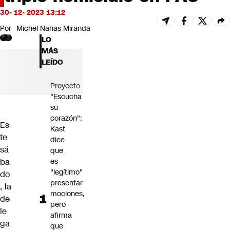
Futuro 360
30- 12- 2023 13:12
Opinión
Por
Michel Nahas Miranda
LO
MÁS
LEÍDO
Proyecto
"Escucha
su
corazón":
Es
Kast
te
dice
sá
que
ba
es
"legítimo"
do
presentar
, la
mociones,
de
pero
le
afirma
ga
que