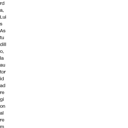
rd
a,
Lui
s
As
tu
dill
o
,
la
au
tor
id
ad
re
gi
on
al
re
m