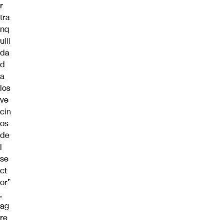
r
tra
nq
uili
da
d
a
los
ve
cin
os
de
l
se
ct
or”
,
ag
re