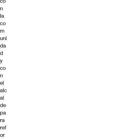
co
n
la
co
m
uni
da
d
y
co
n
el
alc
al
de
pa
ra
ref
or