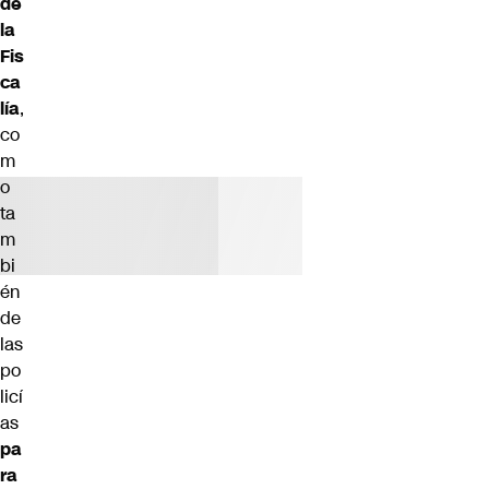
de
la
Fis
ca
lía
,
co
m
o
ta
m
bi
én
de
las
po
licí
as
pa
ra