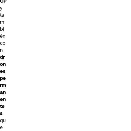
OP
y
ta
m
bi
én
co
n
dr
on
es
pe
rm
an
en
te
s
qu
e