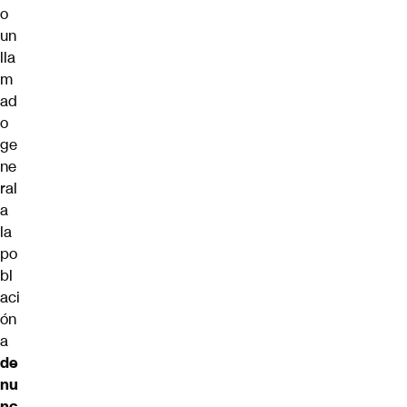
o
un
lla
m
ad
o
ge
ne
ral
a
la
po
bl
aci
ón
a
de
nu
nc