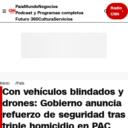
País
Mundo
Negocios
Radio
Podcast y Programas completos
CNN
Futuro 360
Cultura
Servicios
País
Mundo
Negocios
Inicio
País
Con vehículos blindados y
Deportes
Programas completos
drones: Gobierno anuncia
Cultura
Servicios
refuerzo de seguridad tras
Bits
CNN Data
triple homicidio en PAC
CNN tiempo