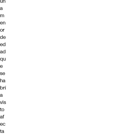
un
a
m
en
or
de
ed
ad
qu
e
se
ha
brí
a
vis
to
af
ec
ta