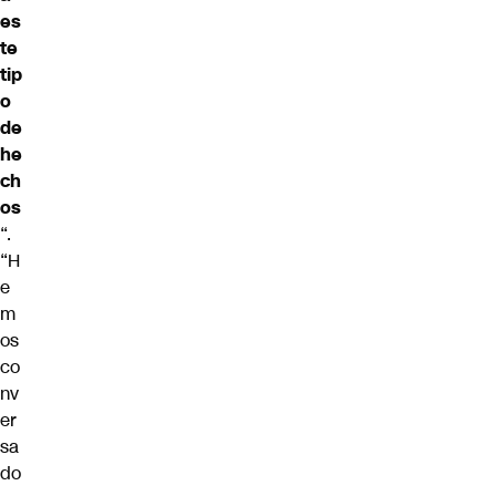
es
te
tip
o
de
he
ch
os
“.
“H
e
m
os
co
nv
er
sa
do