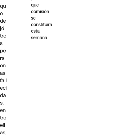
que
qu
comisión
e
se
de
constituirá
jó
esta
tre
semana
s
pe
rs
on
as
fall
eci
da
s,
en
tre
ell
as,