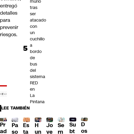
murió
entregó
tras
detalles
ser
para
atacado
con
prevenir
un
riesgos.
cuchillo
a
bordo
de
bus
del
sistema
RED
en
La
Pintana
LEE TAMBIÉN
D
Pr
Su
Pa
H
Jo
Se
Es
os
ad
bt
so
un
ve
rn
ta