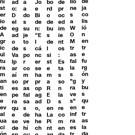
de
ni
llo
ad
Jo
bo
de
a
ja
st
ne
o:
e
rd
pr
a
co
er
s
D
Bi
o
oc
do
lis
io
a
el
de
de
ed
s
ió
de
W
eg
n:
bu
im
su
n
A
O
ad
“E
s
ie
je
en
gr
M
o
l
de
nt
to
tr
ic
tr
de
cá
l
os
s
e
ul
as
Va
nc
si
:
po
fu
tu
fal
lp
er
st
Es
r
rg
ra
la
ar
se
e
ta
co
ón
m
s
aí
ha
m
s
m
y
an
"g
so
pr
a
so
pr
bu
ti
ra
es
op
R
n
as
s
en
ve
pe
ag
E
la
fal
qu
e
s"
ra
ad
D
s
sa
e
ev
en
qu
o,
en
re
s
tr
al
inf
e
ha
La
co
de
as
ua
ra
se
he
Pi
m
ve
la
ci
es
de
ch
nt
en
hí
da
ón
tr
sp
o
an
da
cu