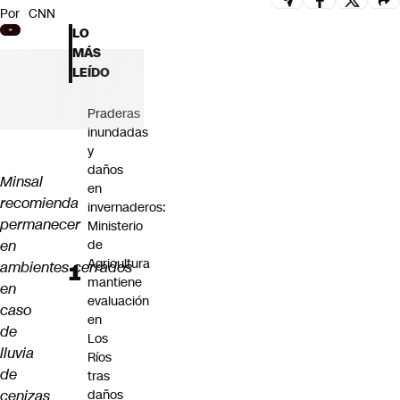
Por
CNN
Futuro 360
LO
Opinión
MÁS
LEÍDO
Praderas
inundadas
y
daños
Minsal
en
recomienda
invernaderos:
permanecer
Ministerio
en
de
Agricultura
ambientes
cerrados
mantiene
en
evaluación
caso
en
de
Los
lluvia
Ríos
de
tras
cenizas
daños