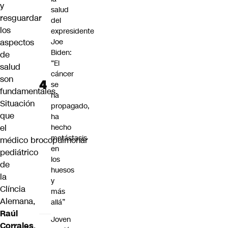
y
salud
resguardar
del
los
expresidente
aspectos
Joe
Biden:
de
“El
salud
cáncer
son
se
fundamentales.
ha
Situación
propagado,
que
ha
el
hecho
metástasis
médico
brocopulmonar
en
pediátrico
los
de
huesos
la
y
Clíncia
más
Alemana,
allá”
Raúl
Joven
Corrales
,