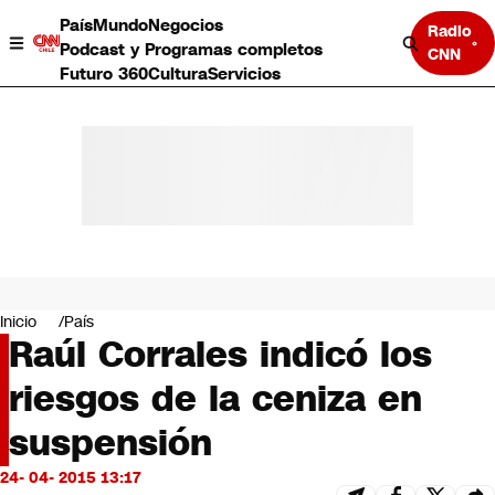
País
Mundo
Negocios
Radio
Podcast y Programas completos
CNN
Futuro 360
Cultura
Servicios
País
Mundo
Negocios
Inicio
País
Raúl Corrales indicó los
Deportes
Programas completos
riesgos de la ceniza en
Cultura
Servicios
suspensión
Bits
CNN Data
24- 04- 2015 13:17
CNN tiempo