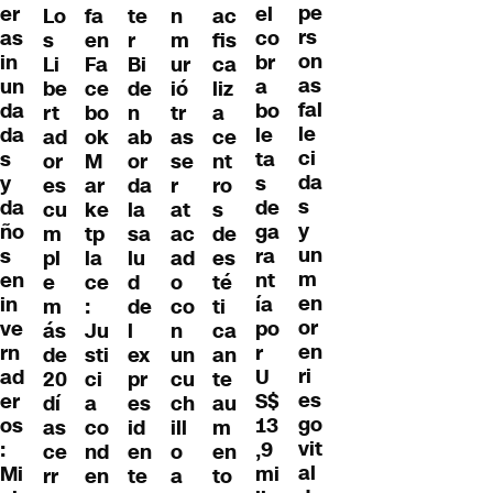
pe
er
el
Lo
te
n
ac
fa
rs
as
co
s
r
m
fis
en
on
in
br
Li
Bi
ur
ca
Fa
as
un
a
be
de
ió
liz
ce
fal
da
bo
rt
n
tr
a
bo
le
da
le
ad
ab
as
ce
ok
ci
s
ta
or
or
se
nt
M
da
y
s
es
da
r
ro
ar
s
da
de
cu
la
at
s
ke
y
ño
ga
m
sa
ac
de
tp
un
s
ra
pl
lu
ad
es
la
m
en
nt
e
d
o
té
ce
en
in
ía
m
de
co
ti
:
or
ve
po
ás
l
n
ca
Ju
en
rn
r
de
ex
un
an
sti
ri
ad
U
20
pr
cu
te
ci
es
er
S$
dí
es
ch
au
a
go
os
13
as
id
ill
m
co
vit
:
,9
ce
en
o
en
nd
al
Mi
mi
rr
te
a
to
en