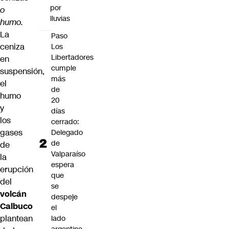
por
o
lluvias
humo.
La
Paso
ceniza
Los
Libertadores
en
cumple
suspensión,
más
el
de
humo
20
y
días
los
cerrado:
gases
Delegado
de
de
Valparaíso
la
espera
erupción
que
del
se
volcán
despeje
Calbuco
el
plantean
lado