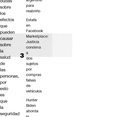
argentino
dudas
para
sobre
reabrirlo
los
efectos
Estafa
en
que
Facebook
pueden
Marketplace:
causar
Justicia
sobre
condena
la
a
salud
dos
de
sujetos
por
las
compras
personas,
falsas
por
de
esto
vehículos
es
Hunter
que
Biden
la
aborda
seguridad
la