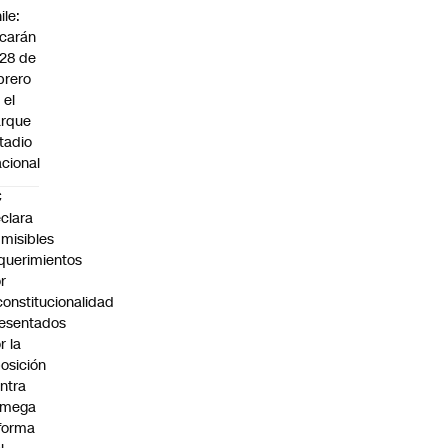
ile:
carán
 28 de
brero
 el
arque
tadio
cional
C
clara
misibles
querimientos
r
constitucionalidad
esentados
r la
osición
ntra
 mega
forma