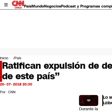
País
Mundo
Negocios
Podcast y Programas comp
País
Mundo
Inicio
País
Negocios
Ratifican expulsión de 
Deportes
de este país”
Programas completos
Cultura
Servicios
20- 07- 2018 20:30
Bits
Por
CNN
CNN Data
LO 
CNN tiempo
LEÍD
Futuro 360
Durante la
Opinión