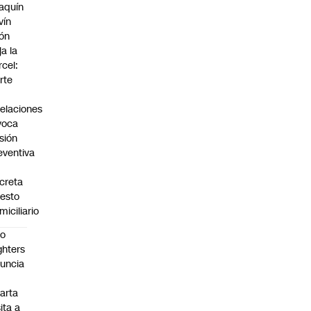
aquín
vín
ón
ja la
rcel:
rte
elaciones
voca
isión
eventiva
creta
resto
miciliario
oo
ghters
uncia
arta
sita a