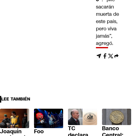
sacarán
muerta de
este país,
pero viva
jamás”,
agregó.
LEE TAMBIÉN
TC
Banco
Joaquín
Foo
declara
Central: