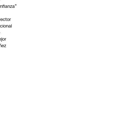
nfianza”
rector
cional
e
jor
ñez