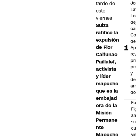
tarde de
Jo
La
este
Le
viernes
de
Suiza
cá
ratificó la
Co
expulsión
de
de Flor
Ap
Calfunao
re
pr
Paillalef,
pr
activista
y
y líder
de
mapuche
ar
que es la
do
embajad
F
ora de la
Fi
Misión
an
Permane
su
nte
cu
Mapuche
vi