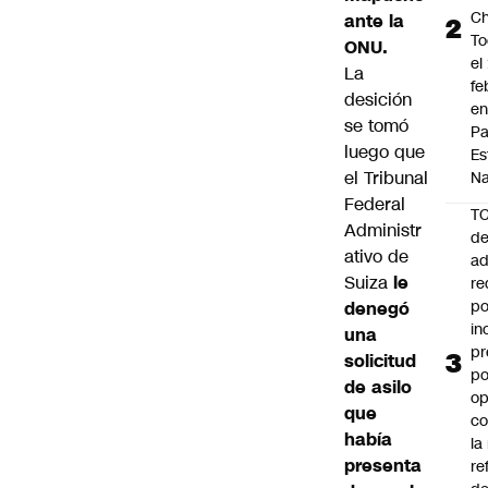
Ch
ante la
To
ONU.
el
La
fe
desición
en
se tomó
P
luego que
Es
el Tribunal
Na
Federal
T
Administr
de
ativo de
ad
Suiza
le
re
po
denegó
in
una
pr
solicitud
po
de asilo
op
que
co
había
la
presenta
re