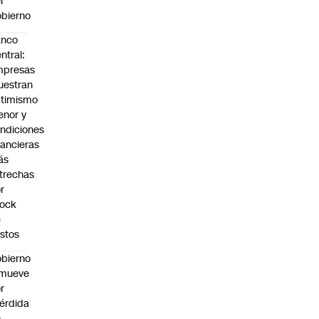
l
bierno
anco
ntral:
mpresas
estran
timismo
nor y
ndiciones
nancieras
ás
trechas
r
hock
e
stos
bierno
emueve
r
érdida
e