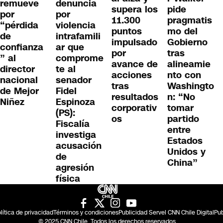
remueve
denuncia
supera los
pide
por
por
11.300
pragmatis
“pérdida
violencia
puntos
mo del
de
intrafamili
impulsado
Gobierno
confianza
ar que
por
tras
” al
comprome
avance de
alineamie
director
te al
acciones
nto con
nacional
senador
tras
Washingto
de Mejor
Fidel
resultados
n: “No
Niñez
Espinoza
corporativ
tomar
(PS):
os
partido
Fiscalía
entre
investiga
Estados
acusación
Unidos y
de
China”
agresión
física
lítica de privacidad
Términos y condiciones
Publicidad Servel CNN Chile Digital
Pub
© 2025 CNN Chile. Todos los derechos reservados.