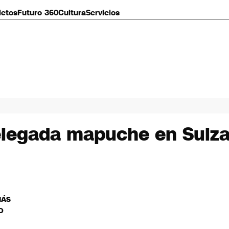
letos
Futuro 360
Cultura
Servicios
delegada mapuche en Suiz
MÁS
O