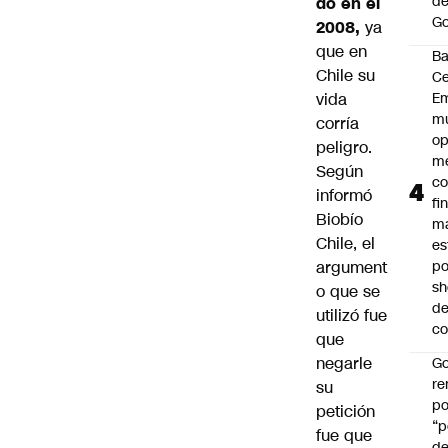
de
do en el
Go
2008,
ya
que en
B
Chile su
Ce
vida
E
mu
corría
op
peligro.
me
Según
co
informó
fi
Biobío
m
Chile, el
es
argument
po
s
o que se
d
utilizó fue
co
que
negarle
Go
r
su
po
petición
“p
fue que
d