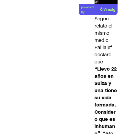
Lea el
powered
artículo
by
Según
relató el
mismo
medio
Paillalef
declaró
que
“Llevo 22
años en
Suiza y
una tiene
su vida
formada.
Consider
o que es
inhuman
o”
. “¡Me