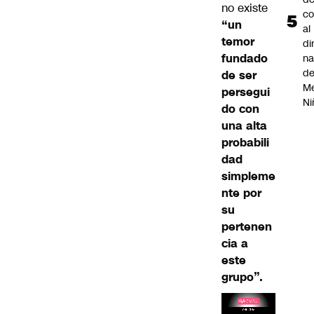
no existe
co
“un
al
temor
di
fundado
na
d
de ser
Me
persegui
Ni
do con
una alta
probabili
dad
simpleme
nte por
su
pertenen
cia a
este
grupo”.