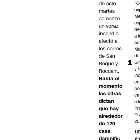
de este
“G
ex
martes
Me
comenzó
es
un voraz
de
incendio
a l
afectó a
ac
los cerros
Ma
de San
di
Gi
Roque y
y l
Rocuant.
in
Hasta el
en
momento
po
las cifras
ca
dictan
a 
que hay
Pr
Os
alrededor
20
de 120
casa
UD
damnific
en