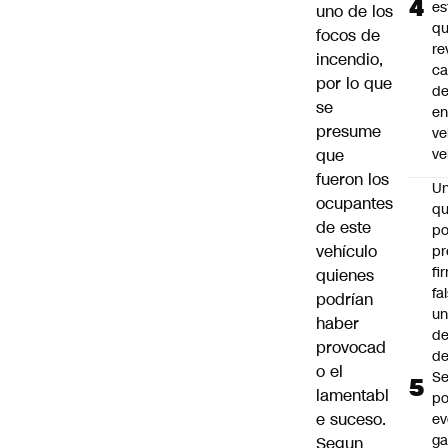
es
uno de los
q
focos de
re
incendio,
ca
por lo que
d
se
e
presume
ve
que
ve
fueron los
U
ocupantes
qu
de este
po
vehículo
pr
fi
quienes
fa
podrían
u
haber
de
provocad
de
o el
Se
lamentabl
po
e suceso.
ev
ga
Segun