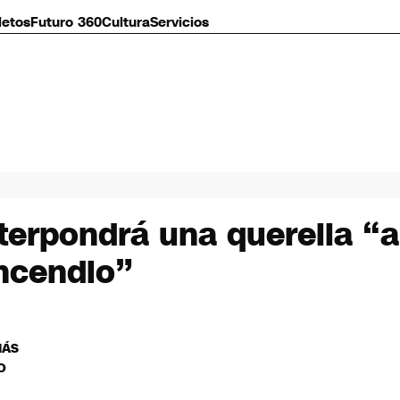
letos
Futuro 360
Cultura
Servicios
terpondrá una querella “a
incendio”
MÁS
O