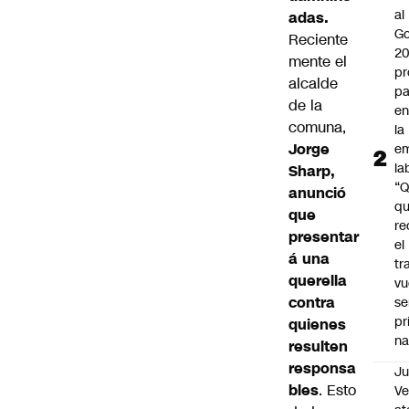
al
adas.
Go
Reciente
2
mente el
pr
alcalde
pa
de la
en
comuna,
la
Jorge
em
la
Sharp,
“
anunció
q
que
re
presentar
el
á una
tr
querella
vu
contra
se
pr
quienes
na
resulten
responsa
Ju
bles
. Esto
V