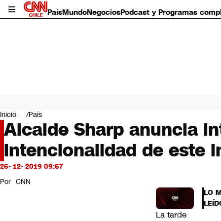
País
Mundo
Negocios
Podcast y Programas comp
País
Mundo
Inicio
País
Negocios
Alcalde Sharp anuncia in
Deportes
intencionalidad de este 
Programas completos
Cultura
Servicios
25- 12- 2019 09:57
Bits
Por
CNN
CNN Data
LO 
CNN tiempo
LEÍD
Futuro 360
La tarde
Opinión