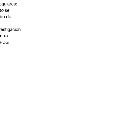
regulares:
to se
be de
vestigación
ntra
 PDG