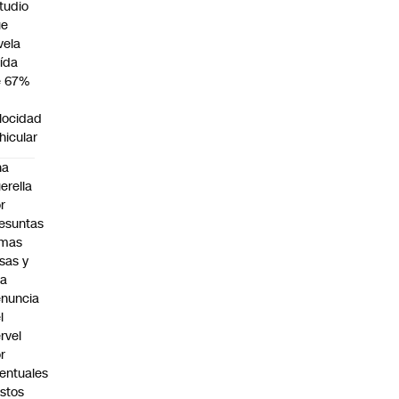
tudio
ue
vela
ída
e 67%
n
locidad
hicular
na
erella
r
esuntas
rmas
lsas y
na
nuncia
l
rvel
r
entuales
stos