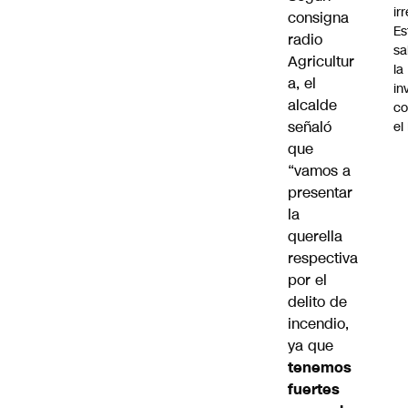
ir
consigna
Es
radio
sa
Agricultur
la
a
, el
in
alcalde
co
señaló
el
que
“vamos a
presentar
la
querella
respectiva
por el
delito de
incendio,
ya que
tenemos
fuertes