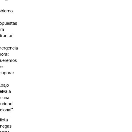
bierno
0
opuestas
ra
frentar
ergencia
boral:
Queremos
ue
cuperar
abajo
elva a
r una
ioridad
cional”
lieta
enegas