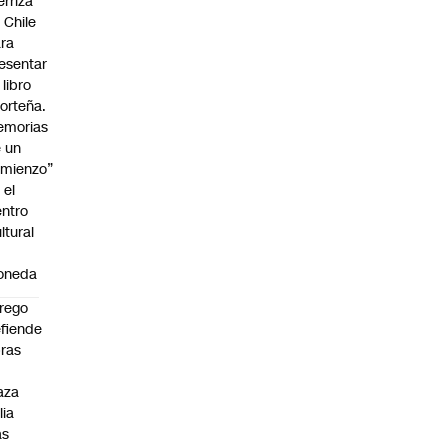
erriza
 Chile
ra
esentar
 libro
orteña.
emorias
 un
mienzo”
 el
ntro
ltural
a
oneda
rego
fiende
ras
n
aza
lia
as