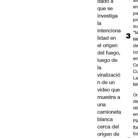
at
dado a
en
que se
pa
investiga
pr
la
su
intenciona
“N
lidad en
M
el origen
de
co
del fuego,
en
luego de
Ce
la
Cu
viralizació
L
n de un
M
video que
Or
muestra a
de
una
ob
camioneta
e
blanca
Pl
cerca del
Ita
origen de
tr