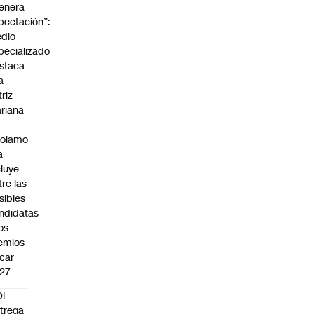
enera
pectación”:
dio
pecializado
staca
a
triz
riana
rolamo
a
cluye
tre las
sibles
ndidatas
los
emios
car
27
I
trega