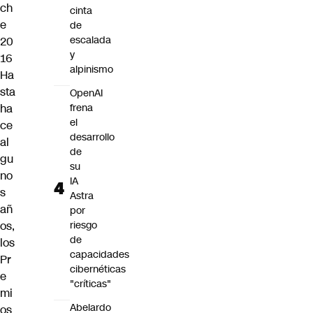
ch
cinta
e
de
escalada
20
y
16
alpinismo
Ha
sta
OpenAI
ha
frena
el
ce
desarrollo
al
de
gu
su
no
IA
s
Astra
añ
por
os,
riesgo
de
los
capacidades
Pr
cibernéticas
e
"críticas"
mi
Abelardo
os