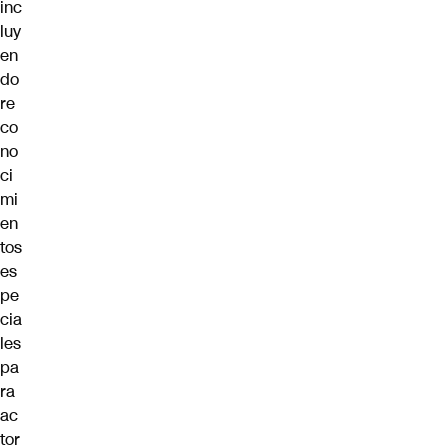
inc
luy
en
do
re
co
no
ci
mi
en
tos
es
pe
cia
les
pa
ra
ac
tor