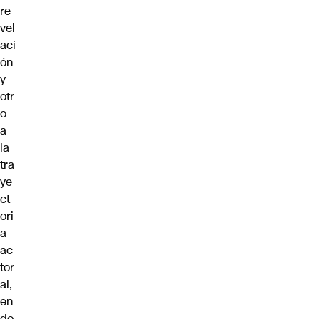
re
vel
aci
ón
y
otr
o
a
la
tra
ye
ct
ori
a
ac
tor
al,
en
do