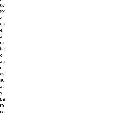
ac
tor
al
en
el
á
m
bit
o
au
di
ovi
su
al,
y
pa
ra
es