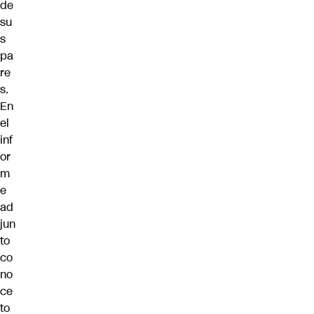
de
su
s
pa
re
s.
En
el
inf
or
m
e
ad
jun
to
co
no
ce
to