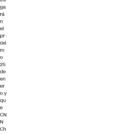
ga
rá
n
el
pr
óxi
m
o
25
de
en
er
o y
qu
e
CN
N
Ch