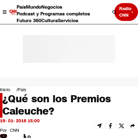
País
Mundo
Negocios
Radio
Podcast y Programas completos
CNN
Futuro 360
Cultura
Servicios
País
Mundo
Negocios
Inicio
País
¿Qué son los Premios
Deportes
Programas completos
Caleuche?
Cultura
Servicios
19- 01- 2016 15:00
Bits
CNN Data
Por
CNN
CNN tiempo
LO