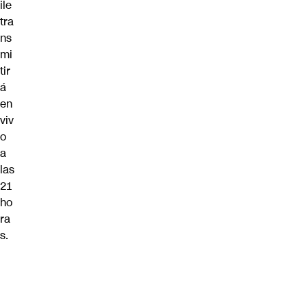
ile
tra
ns
mi
tir
á
en
viv
o
a
las
21
ho
ra
s.