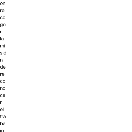
on
re
co
ge
r
la
mi
sió
n
de
re
co
no
ce
r
el
tra
ba
jo