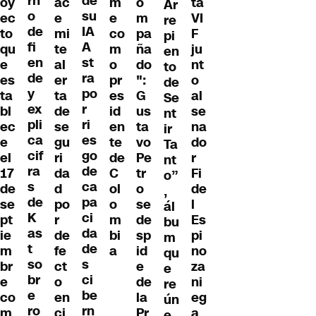
rn
de
ac
m
o
ta
oy
Ar
o
su
e
e
m
VI
ec
re
de
IA
mi
co
pa
F
to
pi
fi
A
te
m
ña
ju
qu
en
en
st
al
o
do
nt
e
to
de
ra
er
pr
":
o
es
de
y
po
ta
es
G
al
ta
Se
ex
r
de
id
us
se
bl
nt
pli
ri
se
en
ta
na
ec
ir
ca
es
gu
te
vo
do
e
Ta
cif
go
ri
de
Pe
r
el
nt
ra
de
da
C
tr
Fi
17
o”
s
ca
d
ol
o
de
de
,
de
pa
po
o
se
l
se
ál
K
ci
r
m
de
Es
pt
bu
as
da
de
bi
sp
pi
ie
m
t
de
fe
a
id
no
m
qu
so
s
ct
e
za
br
e
br
ci
o
de
ni
e
re
e
be
en
la
eg
co
ún
ro
rn
ci
Pr
a
m
e