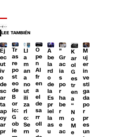
LEE TAMBIÉN
Tr
O
Ll
A
"
M
Ej
K
as
pe
a
be
Gr
uj
ec
ar
re
n
m
la
ac
er
ut
ol
po
AI
an
rd
ia
in
iv
G
st
fr
a
o
s
ve
o
es
eo
en
no
de
po
sti
de
tr
de
a
ut
la
r
ga
sc
en
B
el
ili
Es
ha
da
ar
a
or
de
za
pr
be
po
ta
“
ic:
sa
rl
iel
r
r
ap
N
G
rr
o:
la
m
pr
oy
o
ob
oll
Se
as
e
es
ar
M
ie
o
rn
u
ac
un
pr
e