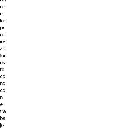
nd
e
los
pr
op
ios
ac
tor
es
re
co
no
ce
n
el
tra
ba
jo