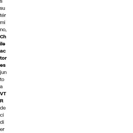
s
su
tér
mi
no,
Ch
ile
ac
tor
es
jun
to
a
VT
R
de
ci
di
er