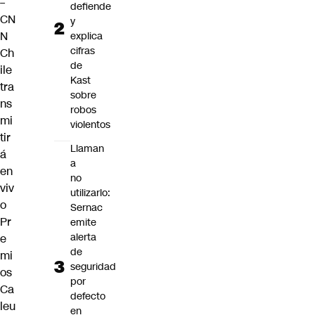
–
defiende
CN
y
N
explica
cifras
Ch
de
ile
Kast
tra
sobre
ns
robos
mi
violentos
tir
Llaman
á
a
en
no
viv
utilizarlo:
o
Sernac
Pr
emite
alerta
e
de
mi
seguridad
os
por
Ca
defecto
leu
en