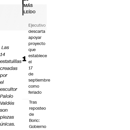
Futuro 360
MÁS
Opinión
LEÍDO
Ejecutivo
descarta
apoyar
proyecto
Las
que
14
establece
estatuillas
el
creadas
17
de
por
septiembre
el
como
escultor
feriado
Palolo
Tras
Valdés
reposteo
son
de
piezas
Boric:
únicas.
Gobierno