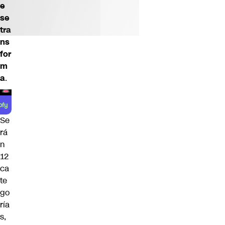
e
se
tra
ns
for
m
a
.
Se
rá
n
12
ca
te
go
ría
s,