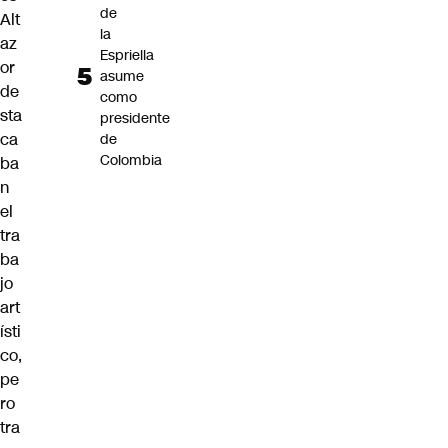
de
Alt
la
az
Espriella
or
asume
de
como
sta
presidente
ca
de
Colombia
ba
n
el
tra
ba
jo
art
ísti
co,
pe
ro
tra