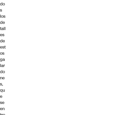
do
s
los
de
tall
es
de
est
os
ga
lar
do
ne
s,
qu
e
se
en
tre