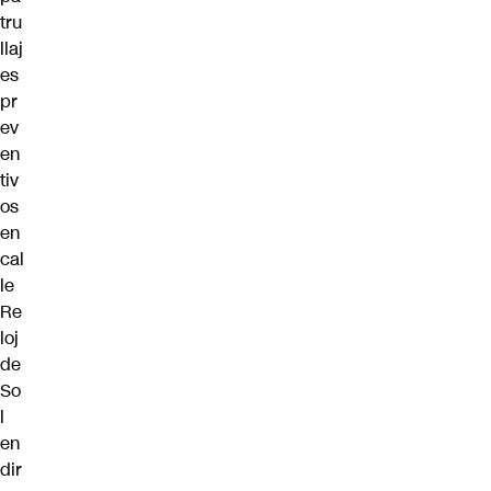
tru
llaj
es
pr
ev
en
tiv
os
en
cal
le
Re
loj
de
So
l
en
dir