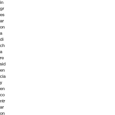
in
gr
es
ar
on
a
di
ch
a
re
sid
en
cia
y
en
co
ntr
ar
on