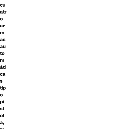
cu
atr
o
ar
m
as
au
to
m
áti
ca
s
tip
o
pi
st
ol
a,