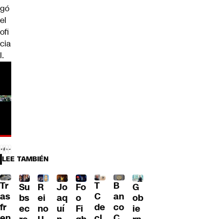
gó
el
ofi
cia
l.
LEE TAMBIÉN
Tr
T
B
Su
R
Jo
G
Fo
as
C
an
bs
ei
aq
ob
o
fr
de
co
ec
no
uí
ie
Fi
en
cl
C