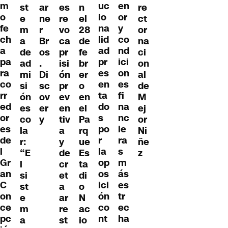
m
uc
en
st
ar
es
re
n
o
io
or
e
ne
re
ct
el
fe
na
y
m
r
vo
or
28
ch
lid
co
a
Br
ca
na
de
a
ad
nd
de
os
pr
ci
fe
pa
pr
ici
ad
.
isi
on
br
ra
es
on
mi
Di
ón
al
er
co
en
es
si
sc
pr
de
o
rr
ta
fi
ón
ov
ev
M
en
ed
do
na
es
er
en
ej
el
or
s
nc
co
y
tiv
or
Pa
es
po
ie
la
a
Ni
rq
de
r
ra
r:
y
ñe
ue
l
la
s
“E
de
z
Es
Gr
op
m
l
cr
ta
an
os
ás
si
et
di
C
ici
es
st
a
o
on
ón
tr
e
ar
N
ce
co
ec
m
re
ac
pc
nt
ha
a
st
io