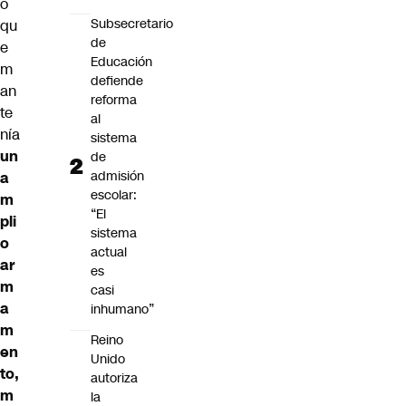
o
Subsecretario
qu
de
e
Educación
m
defiende
an
reforma
te
al
nía
sistema
un
de
admisión
a
escolar:
m
“El
pli
sistema
o
actual
ar
es
m
casi
a
inhumano”
m
Reino
en
Unido
to,
autoriza
m
la