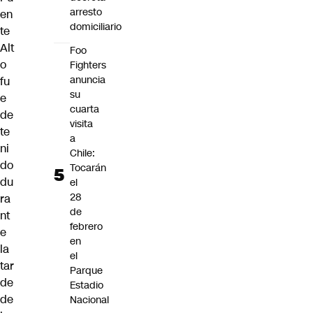
arresto
en
domiciliario
te
Alt
Foo
o
Fighters
anuncia
fu
su
e
cuarta
de
visita
te
a
ni
Chile:
do
Tocarán
du
el
28
ra
de
nt
febrero
e
en
la
el
tar
Parque
de
Estadio
de
Nacional