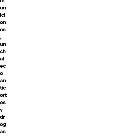
m
un
ici
on
es
,
un
ch
al
ec
o
an
tic
ort
es
y
dr
og
as