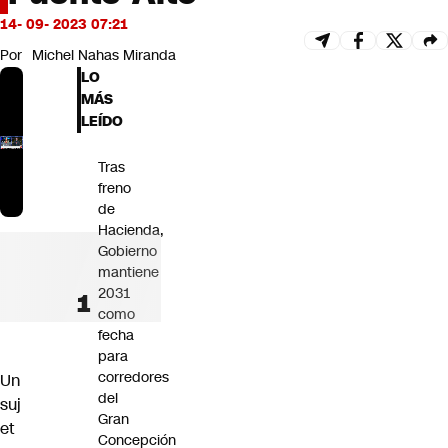
Futuro 360
14- 09- 2023 07:21
Opinión
Por
Michel Nahas Miranda
LO
MÁS
LEÍDO
Tras
freno
de
Hacienda,
Gobierno
mantiene
2031
como
fecha
para
corredores
Un
del
suj
Gran
et
Concepción