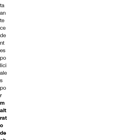
ta
an
te
ce
de
nt
es
po
lici
ale
s
po
r
m
alt
rat
o
de