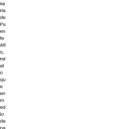
sa
ría
de
Pu
en
te
Alt
o,
rel
at
ó
qu
e
en
m
ed
io
de
pa