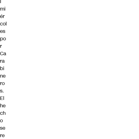
l
mi
ér
col
es
po
r
Ca
ra
bi
ne
ro
s
.
El
he
ch
o
se
re