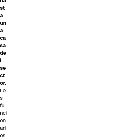
ha
st
a
un
a
ca
sa
de
l
se
ct
or.
Lo
s
fu
nci
on
ari
os