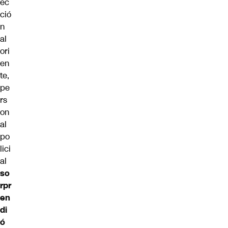
ec
ció
n
al
ori
en
te,
pe
rs
on
al
po
lici
al
so
rpr
en
di
ó