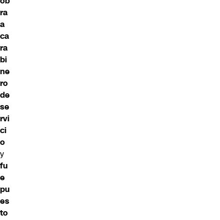
ob
ra
a
ca
ra
bi
ne
ro
de
se
rvi
ci
o
y
fu
e
pu
es
to