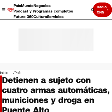
País
Mundo
Negocios
Radio
Podcast y Programas completos
CNN
Futuro 360
Cultura
Servicios
País
Mundo
Negocios
Inicio
País
Detienen a sujeto con
Deportes
Programas completos
cuatro armas automáticas,
Cultura
Servicios
municiones y droga en
Bits
CNN Data
Puente Alto
CNN tiempo