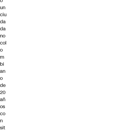
o
un
ciu
da
da
no
col
o
m
bi
an
o
de
20
añ
os
co
n
sit