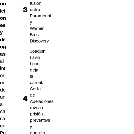
un
fusión
entre
ici
Paramount
on
y
es
Warner
y
Bros.
dr
Discovery
og
Joaquín
as
Lavín
al
León
int
deja
eri
la
or
cárcel:
Corte
de
de
un
Apelaciones
a
revoca
ca
prisión
sa
preventiva
en
y
Pu
decreta