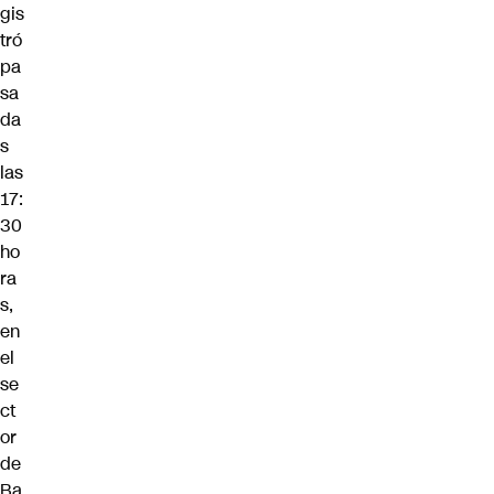
gis
tró
pa
sa
da
s
las
17:
30
ho
ra
s,
en
el
se
ct
or
de
Ba