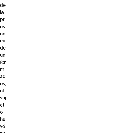
de
la
pr
es
en
cia
de
uni
for
m
ad
os,
el
suj
et
o
hu
yó