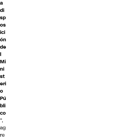
a
di
sp
os
ici
ón
de
l
Mi
ni
st
eri
o
Pú
bli
co
“,
ag
re