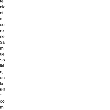
te
nie
nt
e
co
ro
nel
Sa
m
uel
Sp
iki
n,
de
la
66
°
co
mi