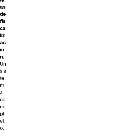
as
de
fis
ca
liz
ac
ió
n.
Un
sis
te
m
a
co
m
pl
et
o,