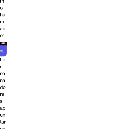
m
o
hu
m
an
o”.
Lo
s
se
na
do
re
s
ap
un
tar
on