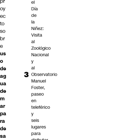
pr
el
oy
Día
de
ec
la
to
Niñez:
so
Visita
br
al
e
Zoológico
us
Nacional
o
y
al
de
Observatorio
ag
Manuel
ua
Foster,
de
paseo
m
en
ar
teleférico
pa
y
seis
ra
lugares
de
para
sa