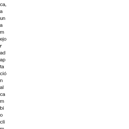
ca,
a
un
a
m
ejo
r
ad
ap
ta
ció
n
al
ca
m
bi
o
cli
m