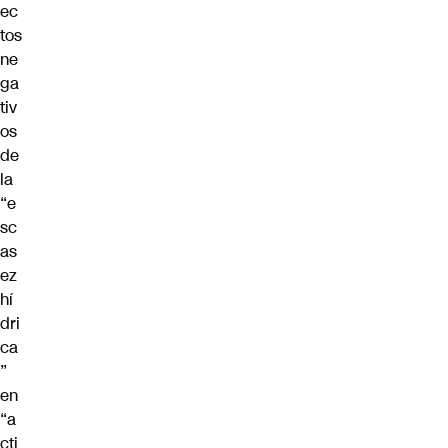
ec
tos
ne
ga
tiv
os
de
la
“e
sc
as
ez
hí
dri
ca
”
en
“a
cti