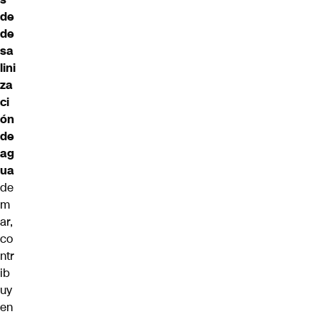
de
de
sa
lini
za
ci
ón
de
ag
ua
de
m
ar,
co
ntr
ib
uy
en