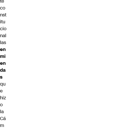
te
co
nst
itu
cio
nal
las
en
mi
en
da
s
qu
e
hiz
o
la
Cá
m