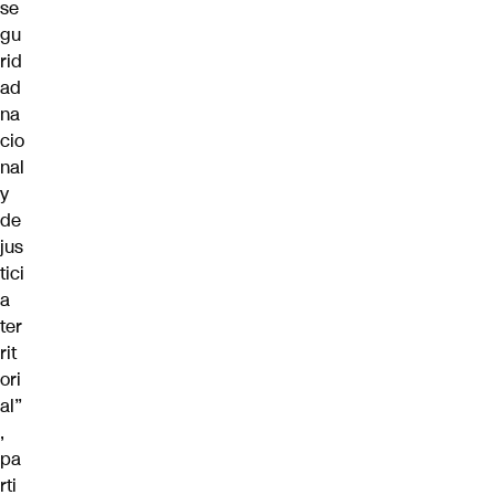
se
gu
rid
ad
na
cio
nal
y
de
jus
tici
a
ter
rit
ori
al”
,
pa
rti