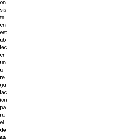
on
sis
te
en
est
ab
lec
er
un
a
re
gu
lac
ión
pa
ra
el
de
sa