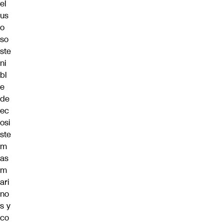
el
us
o
so
ste
ni
bl
e
de
ec
osi
ste
m
as
m
ari
no
s y
co