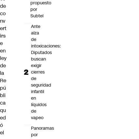
propuesto
de
por
co
Subtel
nv
Ante
ert
alza
irs
de
e
intoxicaciones:
en
Diputados
ley
buscan
de
exigir
cierres
la
de
Re
seguridad
pú
infantil
bli
en
ca
líquidos
qu
de
ed
vapeo
ó
Panoramas
el
por