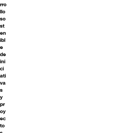
rro
llo
so
st
en
ibl
e
de
ini
ci
ati
va
s
y
pr
oy
ec
to
s