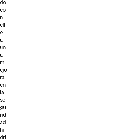
do
co
n
ell
o
a
un
a
m
ejo
ra
en
la
se
gu
rid
ad
hí
dri