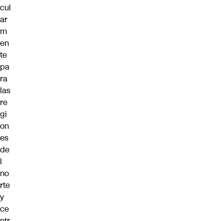
cul
ar
m
en
te
pa
ra
las
re
gi
on
es
de
l
no
rte
y
ce
ntr