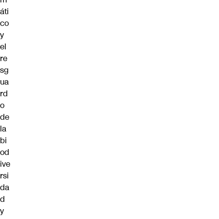
áti
co
y
el
re
sg
ua
rd
o
de
la
bi
od
ive
rsi
da
d
y