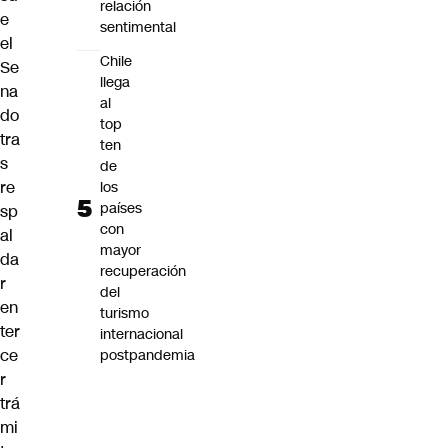
relación
e
sentimental
el
Chile
Se
llega
na
al
do
top
tra
ten
s
de
re
los
países
sp
con
al
mayor
da
recuperación
r
del
en
turismo
ter
internacional
ce
postpandemia
r
trá
mi