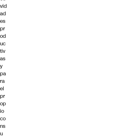
vid
ad
es
pr
od
uc
tiv
as
y
pa
ra
el
pr
op
io
co
ns
u