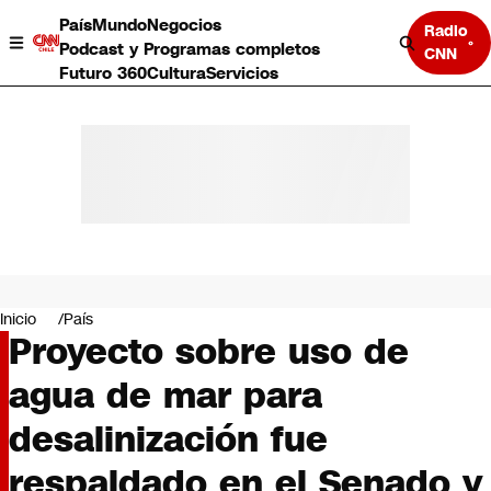
País
Mundo
Negocios
Radio
Podcast y Programas completos
CNN
Futuro 360
Cultura
Servicios
País
Mundo
Negocios
Inicio
País
Proyecto sobre uso de
Deportes
Programas completos
agua de mar para
Cultura
Servicios
desalinización fue
Bits
CNN Data
respaldado en el Senado y
CNN tiempo