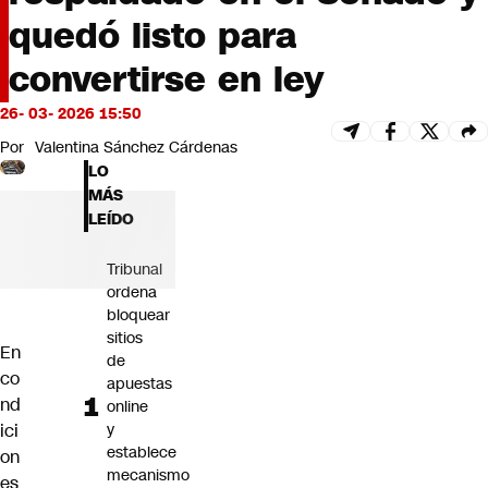
Futuro 360
quedó listo para
Opinión
convertirse en ley
26- 03- 2026 15:50
Por
Valentina Sánchez Cárdenas
LO
MÁS
LEÍDO
Tribunal
ordena
bloquear
sitios
En
de
co
apuestas
nd
online
ici
y
establece
on
mecanismo
es