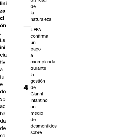
disfrutar
lini
de
za
la
ci
naturaleza
ón
UEFA
.
confirma
La
un
ini
pago
cia
a
tiv
exempleada
durante
a
la
fu
gestión
e
de
de
Gianni
sp
Infantino,
ac
en
ha
medio
de
da
desmentidos
de
sobre
sd