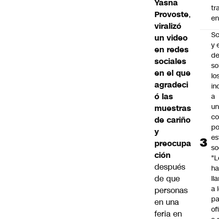
Yasna
tr
Provoste
,
en
viralizó
Sc
un video
y 
en redes
d
sociales
so
en el que
lo
agradeci
in
ó las
a
un
muestras
c
de cariño
po
y
es
preocupa
so
ción
"L
después
ha
de que
ll
a 
personas
pa
en una
of
feria en