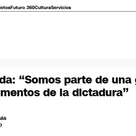
letos
Futuro 360
Cultura
Servicios
ada: “Somos parte de una
omentos de la dictadura”
MÁS
O