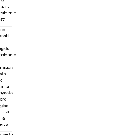
no
rear al
esidente
st"
rim
anchi
egido
esidente
e
misión
xta
ue
amita
oyecto
bre
glas
 Uso
 la
erza
ministro