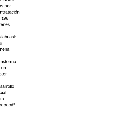
s por
ntratación
 196
venes
n
llahuasi:
a
nería
ansforma
 un
otor
e
sarrollo
cial
ra
rapacá"