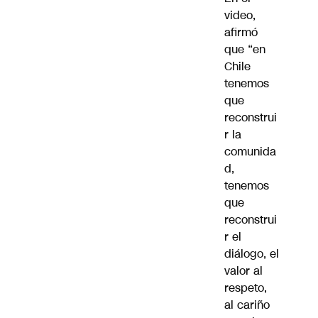
video,
afirmó
que “en
Chile
tenemos
que
reconstrui
r la
comunida
d,
tenemos
que
reconstrui
r el
diálogo, el
valor al
respeto,
al cariño