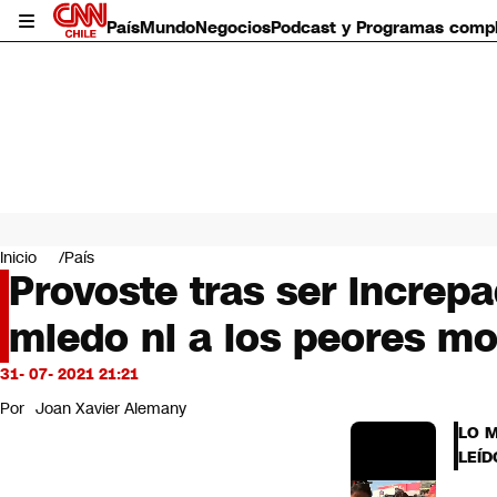
País
Mundo
Negocios
Podcast y Programas comp
País
Mundo
Inicio
País
Negocios
Provoste tras ser increp
Deportes
miedo ni a los peores m
Programas completos
Cultura
Servicios
31- 07- 2021 21:21
Bits
Por
Joan Xavier Alemany
CNN Data
LO 
CNN tiempo
LEÍD
Futuro 360
Opinión