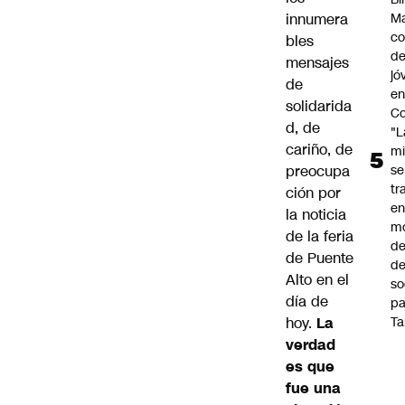
innumera
Ma
co
bles
de
mensajes
jó
de
e
solidarida
Co
d, de
"L
cariño, de
mi
preocupa
se
tr
ción por
en
la noticia
m
de la feria
d
de Puente
de
Alto en el
so
día de
pa
hoy.
La
Ta
verdad
es que
fue una