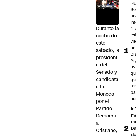
Ra
So
an
in
Durante la
"L
es
noche de
vi
este
en
sábado, la
Bra
president
Ar
a del
es
Senado y
qu
candidata
qu
to
a La
ba
Moneda
ti
por el
Partido
In
Demócrat
m
m
a
ba
Cristiano,
du