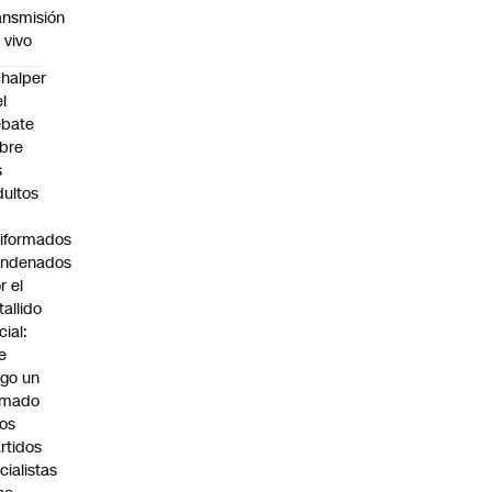
ansmisión
 vivo
halper
el
ebate
bre
s
dultos
iformados
ondenados
r el
tallido
cial:
e
go un
amado
los
rtidos
icialistas