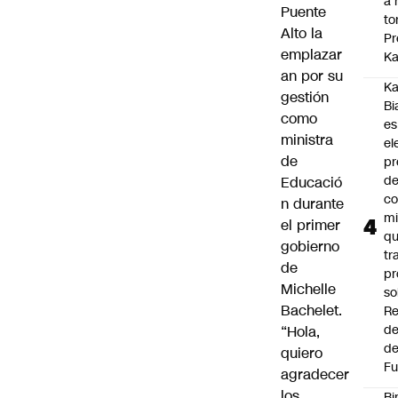
a 
Puente
to
Alto
la
Pr
emplazar
Ka
an por su
Ka
gestión
Bi
como
es
ministra
el
de
pr
d
Educació
co
n durante
mi
el primer
q
gobierno
tr
de
pr
Michelle
so
Bachelet.
Re
de
“Hola,
de
quiero
Fu
agradecer
los
Bi