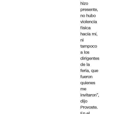
hizo
presente,
no hubo
violencia
física
hacía mí,
ni
tampoco
a los
dirigentes
de la
feria, que
fueron
quienes
me
invitaron”,
dijo
Provoste.
En el