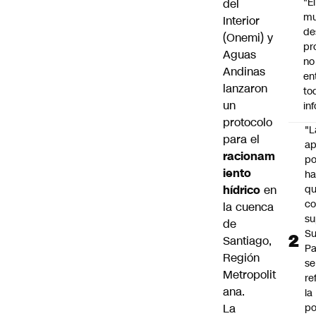
"É
del
m
Interior
de
(Onemi) y
pr
Aguas
no
Andinas
en
lanzaron
to
un
in
protocolo
"L
para el
ap
racionam
po
iento
h
hídrico
en
q
c
la cuenca
su
de
Su
Santiago,
P
Región
se
Metropolit
re
ana.
la
La
po