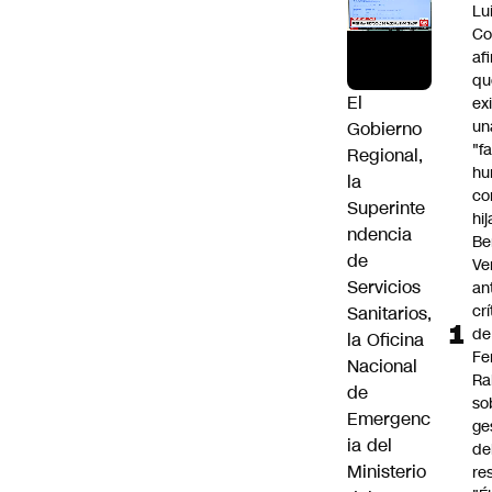
Lu
Co
af
qu
El
ex
un
Gobierno
"f
Regional,
hu
la
co
Superinte
hi
ndencia
Be
de
Ve
Servicios
an
cr
Sanitarios,
de
la Oficina
Fe
Nacional
Ra
de
so
Emergenc
ge
ia del
de
Ministerio
re