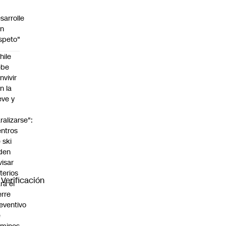
sarrolle
on
speto"
hile
ebe
nvivir
n la
eve y
o
ralizarse":
ntros
 ski
den
visar
iterios
Verificación
ra el
erre
eventivo
e