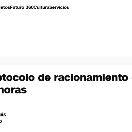
letos
Futuro 360
Cultura
Servicios
otocolo de racionamiento
horas
MÁS
O