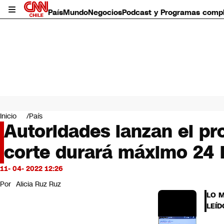
País
Mundo
Negocios
Podcast y Programas comp
País
Mundo
Inicio
País
Negocios
Autoridades lanzan el pr
Deportes
corte durará máximo 24 
Programas completos
Cultura
Servicios
11- 04- 2022 12:26
Bits
Por
Alicia Ruz Ruz
CNN Data
LO 
CNN tiempo
LEÍD
Futuro 360
Opinión