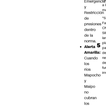
c
Emergencia
a 
y
m
Restricción
de
"S
Fa
presiones
C
dentro
SII
de la
la
norma.
pl
Alerta
pa
Amarilla:
de
Cuando
ne
d
los
fu
ríos
ir
Mapocho
y
Maipo
no
cubran
los