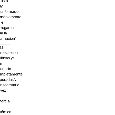
l está
uy
sinformado,
obablemente
 le
tregaron
da la
formación"
as
reciaciones
líticas ya
an
uedado
ompletamente
peradas":
bsecretario
avez
fiere a
lémica