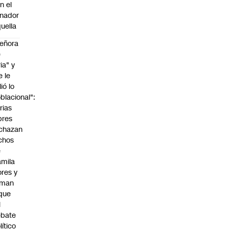
n el
nador
uella
eñora
e
ria" y
e le
lió lo
blacional":
rias
bres
chazan
chos
e
mila
ores y
aman
que
l
ebate
lítico