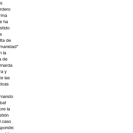
is
rdero
irma
e ha
istido
a
alta de
manidad"
n la
ja de
rnarda
ra y
te las
íticas
rnando
bat
bre la
stión
l caso
sponde: