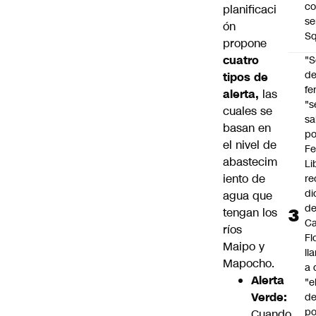
co
planificaci
se
ón
Sq
propone
cuatro
"S
d
tipos de
fe
alerta,
las
"s
cuales se
sa
basan en
po
el nivel de
Fe
abastecim
Li
iento de
re
di
agua que
d
tengan los
Ca
ríos
Fl
Maipo y
ll
Mapocho.
a 
Alerta
"e
Verde:
d
po
Cuando