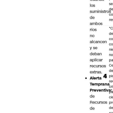
se
los
de
suministros
c
de
re
ambos
"C
ríos
d
no
co
alcancen
co
y se
ni
deban
n
aplicar
pa
Ce
recursos
de
extras.
pi
Alerta
re
Temprana
cr
Preventiva:
pa
de
ci
Recursos
pr
d
de