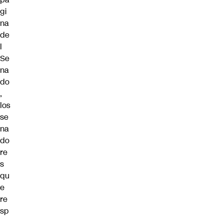
gi
na
de
l
Se
na
do
,
los
se
na
do
re
s
qu
e
re
sp