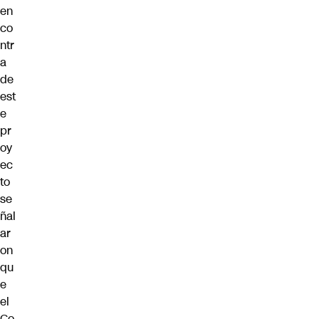
en
co
ntr
a
de
est
e
pr
oy
ec
to
se
ñal
ar
on
qu
e
el
Co