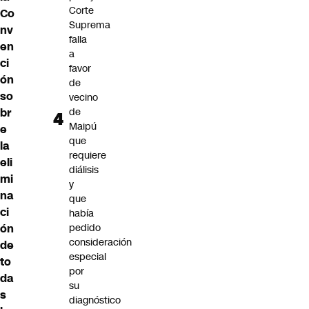
Corte
Co
Suprema
nv
falla
en
a
ci
favor
ón
de
so
vecino
br
de
Maipú
e
que
la
requiere
eli
diálisis
mi
y
na
que
ci
había
ón
pedido
consideración
de
especial
to
por
da
su
s
diagnóstico