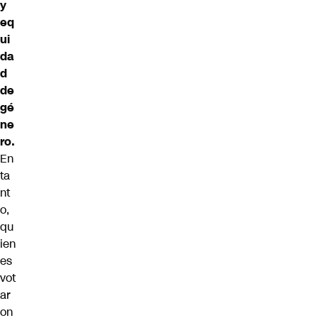
y
eq
ui
da
d
de
gé
ne
ro.
En
ta
nt
o,
qu
ien
es
vot
ar
on