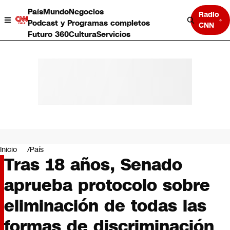
País
Mundo
Negocios
Radio
Podcast y Programas completos
CNN
Futuro 360
Cultura
Servicios
País
Mundo
Negocios
Inicio
País
Tras 18 años, Senado
Deportes
Programas completos
aprueba protocolo sobre
Cultura
Servicios
eliminación de todas las
Bits
CNN Data
formas de discriminación
CNN tiempo