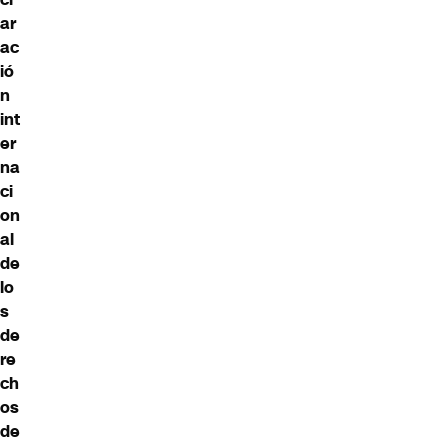
ar
ac
ió
n
int
er
na
ci
on
al
de
lo
s
de
re
ch
os
de