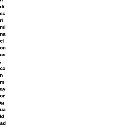
di
sc
ri
mi
na
ci
on
es
,
co
n
m
ay
or
ig
ua
ld
ad