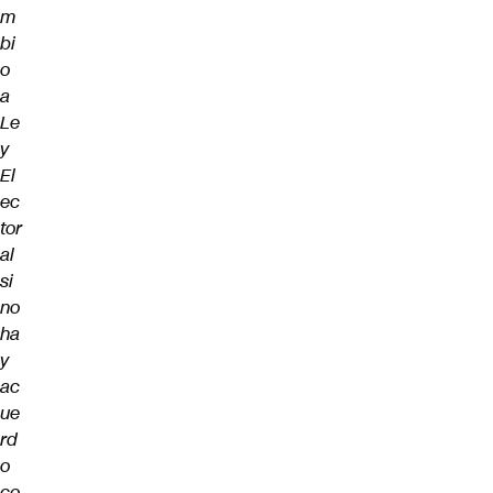
m
bi
o
a
Le
y
El
ec
tor
al
si
no
ha
y
ac
ue
rd
o
co