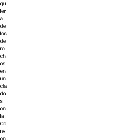
qu
ier
a
de
los
de
re
ch
os
en
un
cia
do
s
en
la
Co
nv
en