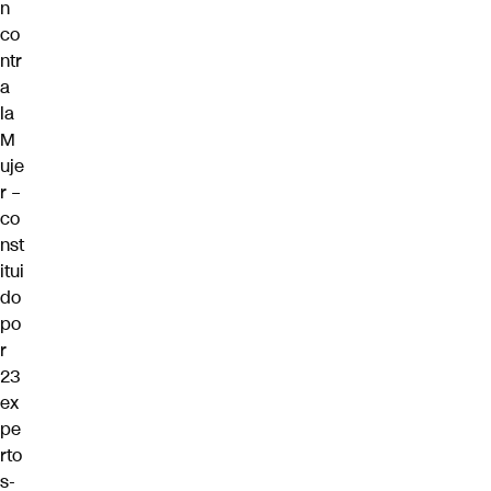
n
co
ntr
a
la
M
uje
r –
co
nst
itui
do
po
r
23
ex
pe
rto
s-