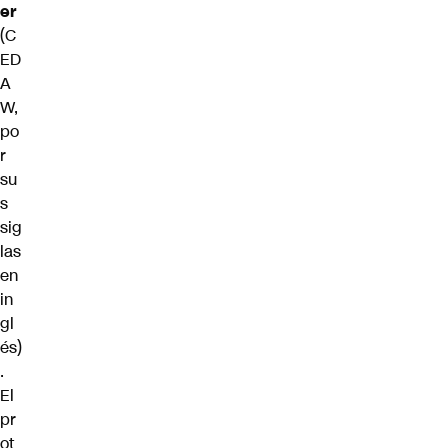
er
(C
ED
A
W,
po
r
su
s
sig
las
en
in
gl
és)
.
El
pr
ot