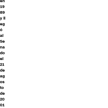
en
19
89
y ll
eg
ó
al
Se
na
do
el
21
de
ag
os
to
de
20
01