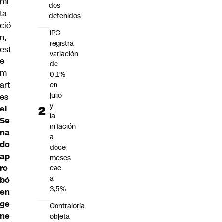
mi
dos
ta
detenidos
ció
IPC
n,
registra
est
variación
e
de
m
0,1%
art
en
julio
es
y
el
la
Se
inflación
na
a
do
doce
ap
meses
ro
cae
a
bó
3,5%
en
ge
Contraloría
ne
objeta