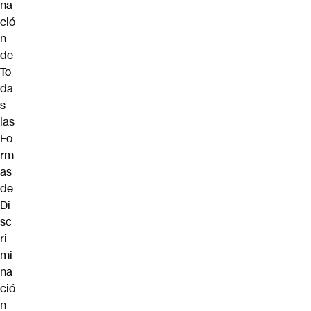
na
ció
n
de
To
da
s
las
Fo
rm
as
de
Di
sc
ri
mi
na
ció
n