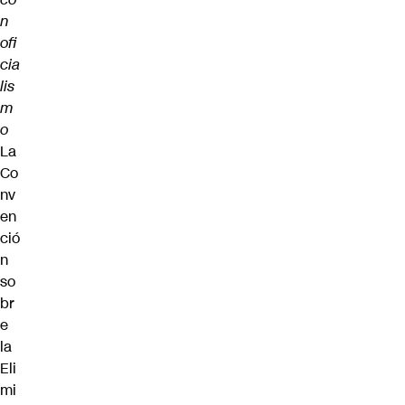
n
ofi
cia
lis
m
o
La
Co
nv
en
ció
n
so
br
e
la
Eli
mi