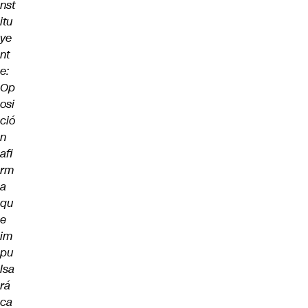
nst
itu
ye
nt
e:
Op
osi
ció
n
afi
rm
a
qu
e
im
pu
lsa
rá
ca