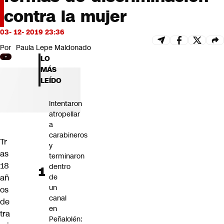
Futuro 360
contra la mujer
Opinión
03- 12- 2019 23:36
Por
Paula Lepe Maldonado
LO
MÁS
LEÍDO
Intentaron
atropellar
a
carabineros
Tr
y
as
terminaron
18
dentro
añ
de
un
os
canal
de
en
tra
Peñalolén: