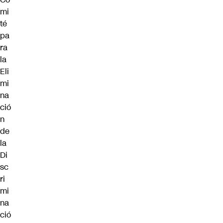
mi
té
pa
ra
la
Eli
mi
na
ció
n
de
la
Di
sc
ri
mi
na
ció