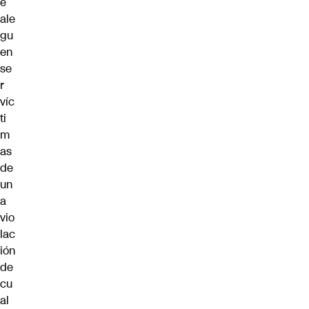
e
ale
gu
en
se
r
víc
ti
m
as
de
un
a
vio
lac
ión
de
cu
al