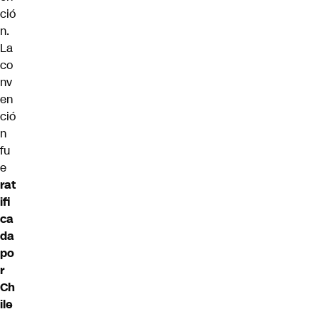
ció
n.
La
co
nv
en
ció
n
fu
e
rat
ifi
ca
da
po
r
Ch
ile