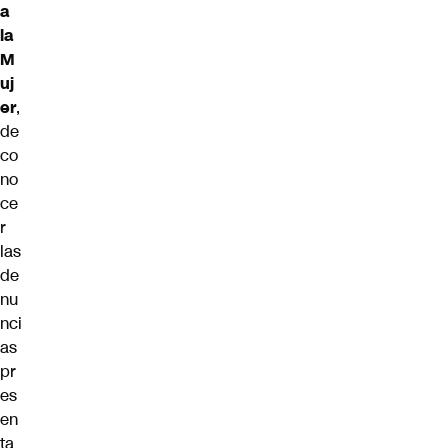
a
la
M
uj
er
,
de
co
no
ce
r
las
de
nu
nci
as
pr
es
en
ta