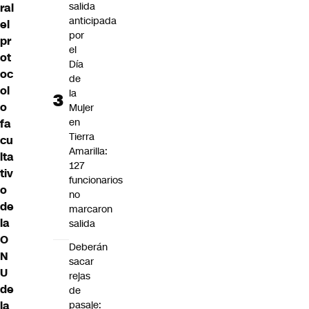
salida
ral
anticipada
el
por
pr
el
ot
Día
oc
de
ol
la
o
Mujer
en
fa
Tierra
cu
Amarilla:
lta
127
tiv
funcionarios
o
no
de
marcaron
la
salida
O
Deberán
N
sacar
U
rejas
de
de
la
pasaje: