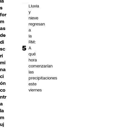
la
Lluvia
s
y
for
nieve
m
regresan
as
a
de
la
di
RM:
A
sc
qué
ri
hora
mi
comenzarían
na
las
ci
precipitaciones
ón
este
co
viernes
ntr
a
la
m
uj