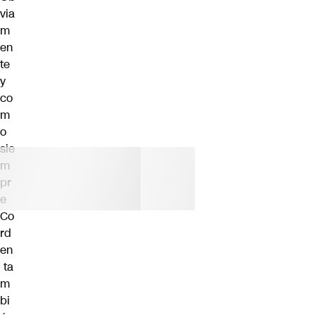
via
m
en
te
y
co
m
o
sie
m
pr
e
Co
rd
en
ta
m
bi