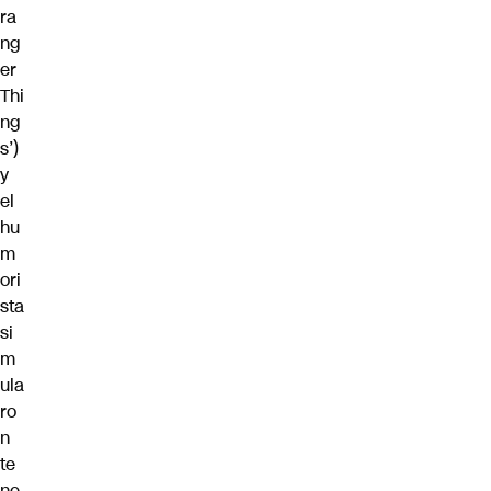
ra
ng
er
Thi
ng
s’)
y
el
hu
m
ori
sta
si
m
ula
ro
n
te
ne