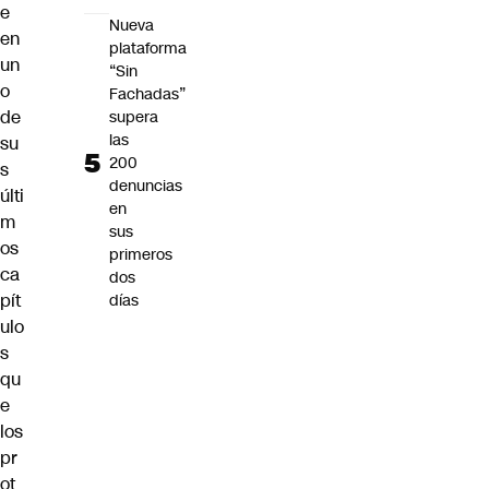
e
Nueva
en
plataforma
un
“Sin
o
Fachadas”
de
supera
las
su
200
s
denuncias
últi
en
m
sus
os
primeros
ca
dos
pít
días
ulo
s
qu
e
los
pr
ot