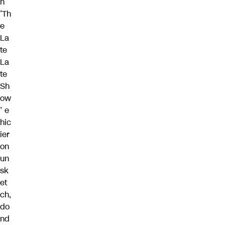
n
‘Th
e
La
te
La
te
Sh
ow
’
e
hic
ier
on
un
sk
et
ch,
do
nd