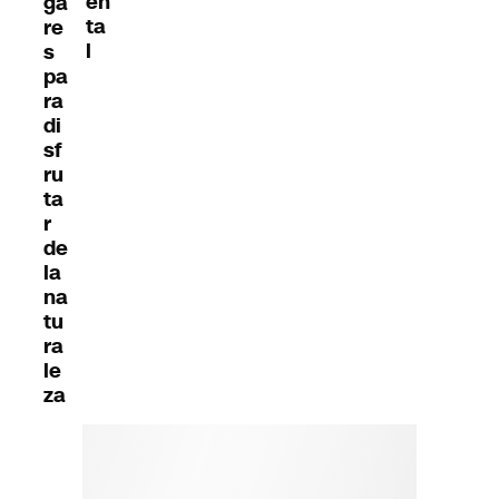
en
ga
ta
re
l
s
pa
ra
di
sf
ru
ta
r
de
la
na
tu
ra
le
za