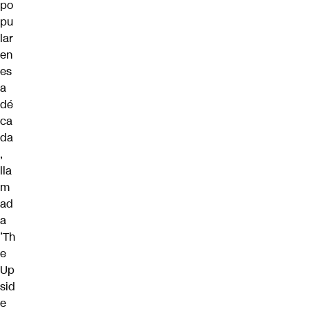
po
pu
lar
en
es
a
dé
ca
da
,
lla
m
ad
a
‘Th
e
Up
sid
e