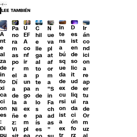
LEE TAMBIÉN
D
In
U
Ir
Pa
C
N
A
es
te
EF
án
no
hil
ue
nt
ist
ns
A
co
ra
e
va
e
en
a
co
nd
m
lle
pl
al
de
bú
nf
ici
as
ga
at
za
so
sq
ir
on
po
al
af
de
lic
ue
m
a
r
to
or
in
it
da
a
re
el
p
m
to
ud
de
un
ap
Dí
te
a
xi
de
ex
pa
er
a
n
“S
ca
liq
cu
go
tu
de
de
in
ci
ui
rsi
a
ra
la
lo
Fa
on
da
on
ex
de
Ni
s
ch
es
ci
ist
e
Or
ñe
pa
ad
:
ón
a
m
m
z:
ís
as
Di
fo
ex
pl
uz
Vi
es
”
pu
rz
tr
ea
al
sit
co
su