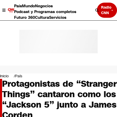
País
Mundo
Negocios
Radio
Podcast y Programas completos
CNN
Futuro 360
Cultura
Servicios
País
Mundo
Negocios
Inicio
País
Protagonistas de “Stranger
Deportes
Programas completos
Things” cantaron como los
Cultura
Servicios
“Jackson 5” junto a James
Bits
CNN Data
Corden
CNN tiempo