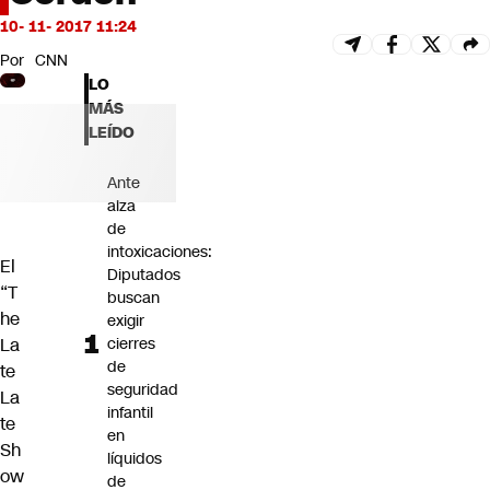
Futuro 360
10- 11- 2017 11:24
Opinión
Por
CNN
LO
MÁS
LEÍDO
Ante
alza
de
intoxicaciones:
El
Diputados
“T
buscan
he
exigir
La
cierres
de
te
seguridad
La
infantil
te
en
Sh
líquidos
ow
de