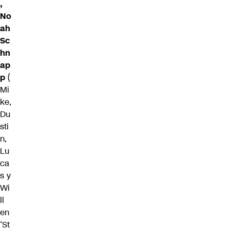
,
No
ah
Sc
hn
ap
p
(
Mi
ke,
Du
sti
n,
Lu
ca
s y
Wi
ll
en
‘St