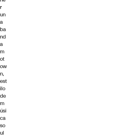
r
un
a
ba
nd
a
m
ot
ow
n,
est
ilo
de
m
úsi
ca
so
ul