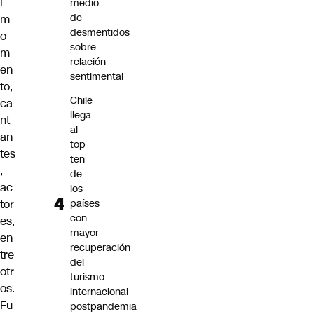
l
medio
de
m
desmentidos
o
sobre
m
relación
en
sentimental
to,
Chile
ca
llega
nt
al
an
top
tes
ten
,
de
ac
los
tor
países
con
es,
mayor
en
recuperación
tre
del
otr
turismo
os.
internacional
Fu
postpandemia