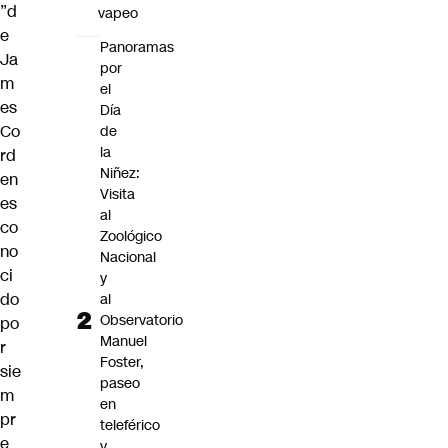
”d
vapeo
e
Panoramas
Ja
por
m
el
es
Día
Co
de
la
rd
Niñez:
en
Visita
es
al
co
Zoológico
no
Nacional
ci
y
do
al
Observatorio
po
Manuel
r
Foster,
sie
paseo
m
en
pr
teleférico
e
y