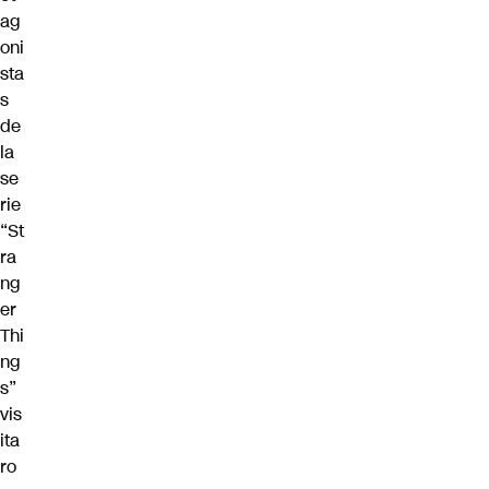
ag
oni
sta
s
de
la
se
rie
“St
ra
ng
er
Thi
ng
s”
vis
ita
ro