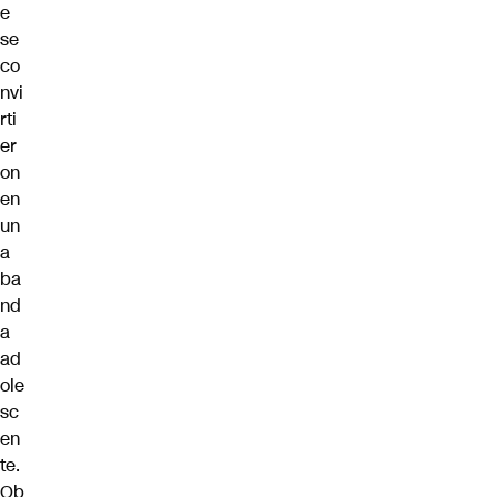
e
se
co
nvi
rti
er
on
en
un
a
ba
nd
a
ad
ole
sc
en
te.
Ob