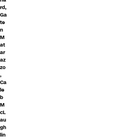
rd,
Ga
te
n
M
at
ar
az
zo
,
Ca
le
b
M
cL
au
gh
lin