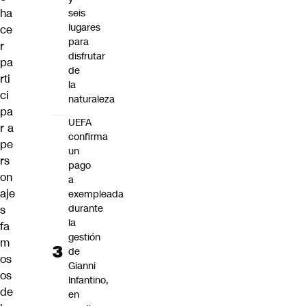
ha
seis
lugares
ce
para
r
disfrutar
pa
de
rti
la
ci
naturaleza
pa
UEFA
r a
confirma
pe
un
rs
pago
on
a
aje
exempleada
durante
s
la
fa
gestión
m
de
os
Gianni
os
Infantino,
de
en