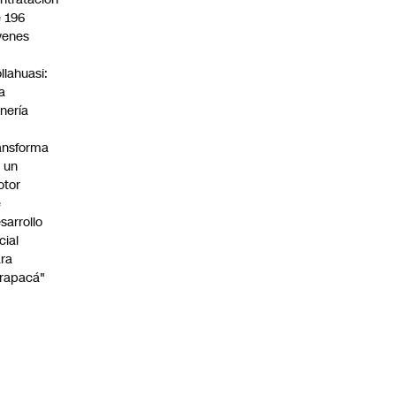
 196
venes
n
llahuasi:
a
nería
ansforma
 un
otor
e
sarrollo
cial
ra
rapacá"