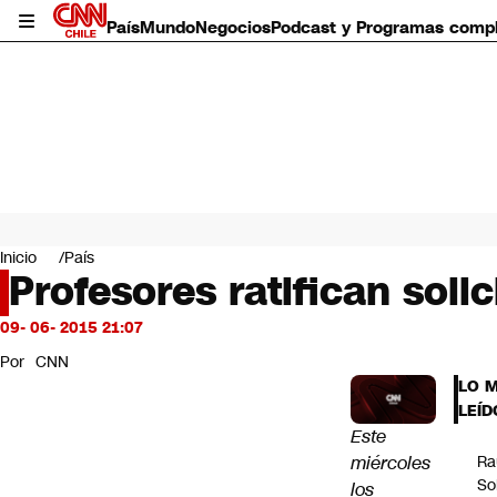
País
Mundo
Negocios
Podcast y Programas comp
País
Mundo
Inicio
País
Negocios
Profesores ratifican soli
Deportes
Programas completos
09- 06- 2015 21:07
Cultura
Por
CNN
Servicios
LO 
Bits
LEÍD
CNN Data
Este
CNN tiempo
miércoles
Ra
Futuro 360
So
los
Opinión