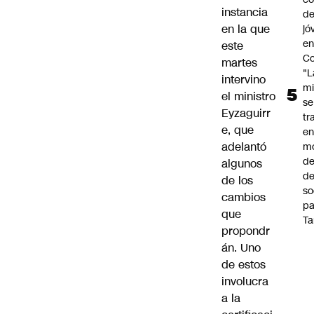
instancia
de
en la que
jó
e
este
Co
martes
"L
intervino
mi
el ministro
se
Eyzaguirr
tr
e, que
en
adelantó
m
d
algunos
de
de los
so
cambios
pa
que
Ta
propondr
án. Uno
de estos
involucra
a la