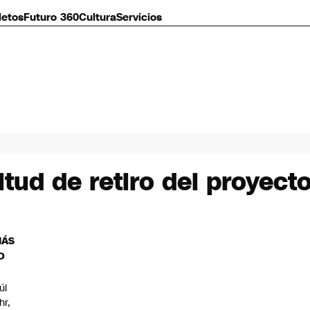
letos
Futuro 360
Cultura
Servicios
citud de retiro del proyec
MÁS
O
úl
hr,