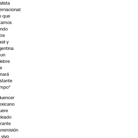
alista
ternacional:
o que
tamos
endo
tre
sil y
gentina
 un
iebre
e
mará
stante
empo"
fluencer
exicano
uere
leado
rante
ansmisión
 vivo