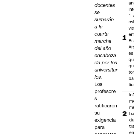
an
docentes
in
se
"L
sumarán
es
a la
vi
cuarta
en
marcha
Bra
Ar
del año
es
encabeza
qu
da por los
qu
universitar
to
ios.
ba
Los
ti
profesore
In
s
m
ratificaron
m
su
ba
exigencia
du
tr
para
en