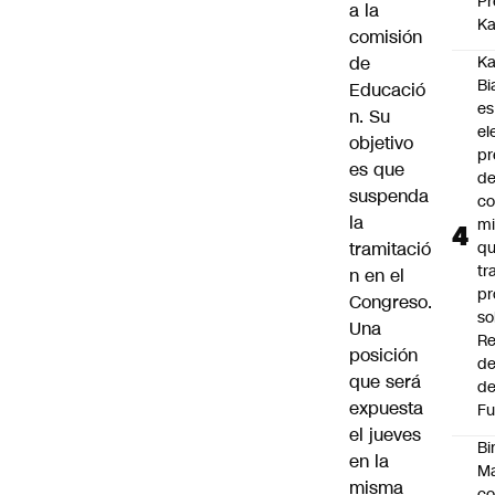
Pr
a la
Ka
comisión
de
Ka
Bi
Educació
es
n. Su
el
objetivo
pr
es que
d
suspenda
co
la
mi
tramitació
q
tr
n en el
pr
Congreso.
so
Una
Re
posición
de
que será
de
expuesta
Fu
el jueves
Bi
en la
Ma
misma
co