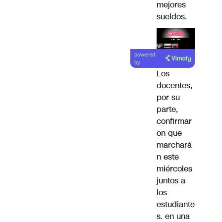
mejores
sueldos.
Lea el
powered
artículo
by
Los
docentes,
por su
parte,
confirmar
on que
marchará
n este
miércoles
juntos a
los
estudiante
s. en una