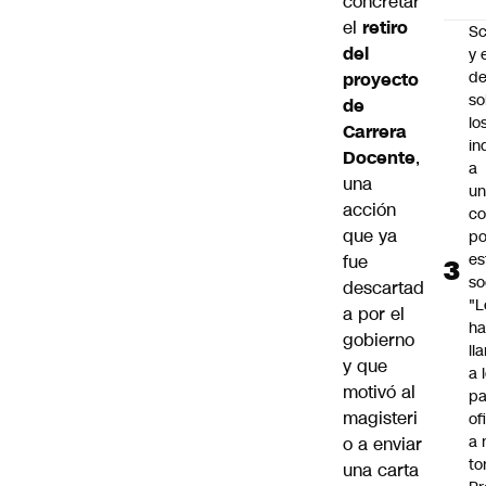
concretar
el
retiro
Sc
del
y 
d
proyecto
so
de
lo
Carrera
in
Docente
,
a
una
un
acción
c
que ya
po
es
fue
so
descartad
"L
a por el
ha
gobierno
ll
y que
a 
motivó al
pa
magisteri
of
a 
o a enviar
to
una carta