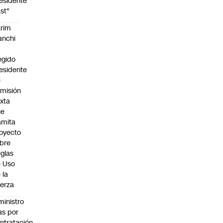
esidente
st"
rim
anchi
egido
esidente
e
misión
xta
ue
amita
oyecto
bre
glas
 Uso
 la
erza
ministro
s por
ntratación