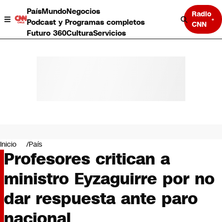
País
Mundo
Negocios
Radio
Podcast y Programas completos
CNN
Futuro 360
Cultura
Servicios
País
Mundo
Negocios
Inicio
País
Profesores critican a
Deportes
Programas completos
ministro Eyzaguirre por no
Cultura
Servicios
dar respuesta ante paro
Bits
CNN Data
nacional
CNN tiempo