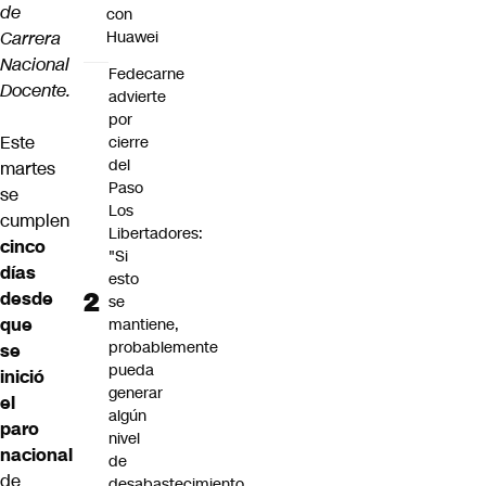
de
con
Carrera
Huawei
Nacional
Fedecarne
Docente.
advierte
por
Este
cierre
del
martes
Paso
se
Los
cumplen
Libertadores:
cinco
"Si
días
esto
desde
se
que
mantiene,
probablemente
se
pueda
inició
generar
el
algún
paro
nivel
nacional
de
de
desabastecimiento