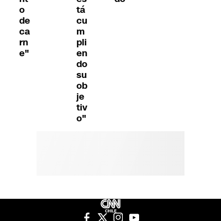
o
tá
de
cu
ca
m
rn
pli
e"
en
do
su
ob
je
tiv
o"