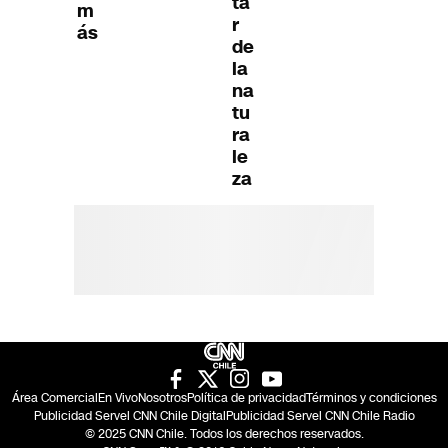
ta
m
r
ás
de
la
na
tu
ra
le
za
Área Comercial
En Vivo
Nosotros
Política de privacidad
Términos y condiciones
Publicidad Servel CNN Chile Digital
Publicidad Servel CNN Chile Radio
© 2025 CNN Chile. Todos los derechos reservados.