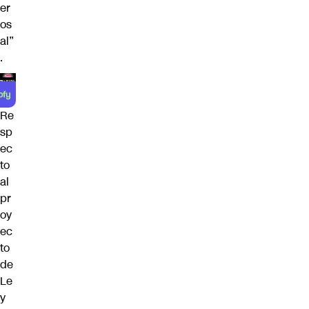
er
os
al”
.
Re
sp
ec
to
al
pr
oy
ec
to
de
Le
y