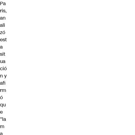
Pa
ris,
an
ali
zó
est
a
sit
ua
ció
n y
afi
rm
ó
qu
e
“la
m
a