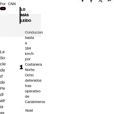
Por
CNN
Futuro 360
LO
Opinión
MÁS
LEÍDO
Conducían
hasta
a
184
La
km/h
So
por
cie
Costanera
da
Norte:
Ocho
d
detenidos
de
tras
Pe
operativo
di
de
atr
Carabineros
ía
Noel
as