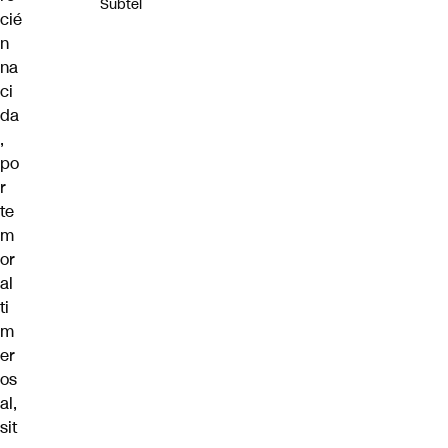
Subtel
cié
n
na
ci
da
,
po
r
te
m
or
al
ti
m
er
os
al,
sit