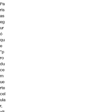
Pa
ris
as
eg
ur
ó
qu
e
“p
ro
du
ce
m
ue
rte
cel
ula
r,
alt