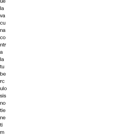
ue
la
va
cu
na
co
ntr
a
la
tu
be
rc
ulo
sis
no
tie
ne
ti
m