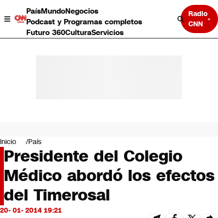
País
Mundo
Negocios
Radio
Podcast y Programas completos
CNN
Futuro 360
Cultura
Servicios
País
Mundo
Negocios
Inicio
País
Presidente del Colegio
Deportes
Programas completos
Médico abordó los efectos
Cultura
Servicios
del Timerosal
Bits
CNN Data
20- 01- 2014 19:21
CNN tiempo