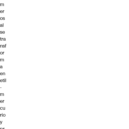
m
er
os
al
se
tra
nsf
or
m
a
en
etil
-
m
er
cu
rio
y
pr