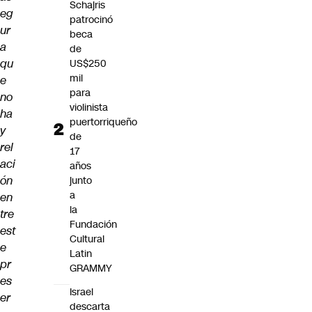
Schajris
eg
patrocinó
ur
beca
a
de
qu
US$250
mil
e
para
no
violinista
ha
puertorriqueño
y
de
rel
17
aci
años
ón
junto
a
en
la
tre
Fundación
est
Cultural
e
Latin
pr
GRAMMY
es
Israel
er
descarta