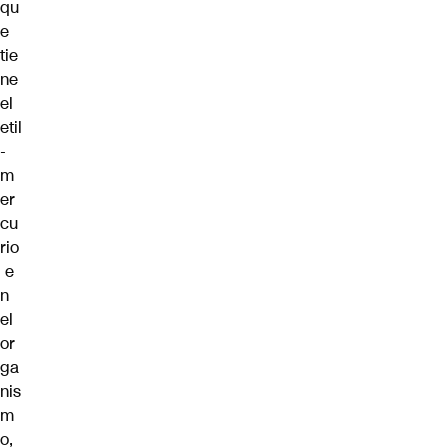
qu
e
tie
ne
el
etil
-
m
er
cu
rio
e
n
el
or
ga
nis
m
o,