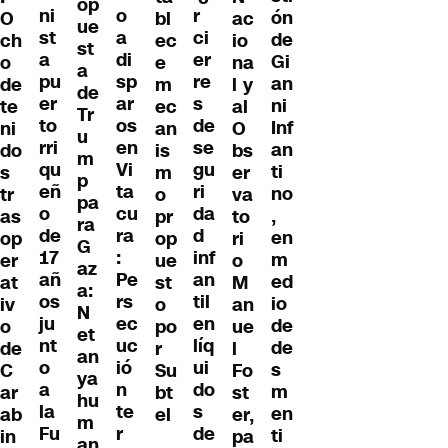
op
r
ni
o
ón
O
bl
ac
ue
ci
st
a
de
ch
ec
io
st
er
a
di
Gi
o
e
na
a
re
pu
sp
an
de
m
l y
de
s
er
ar
ni
te
ec
al
Tr
de
to
os
Inf
ni
an
O
u
se
rri
en
an
do
is
bs
m
gu
qu
Vi
ti
s
m
er
p
ri
eñ
ta
no
tr
o
va
pa
da
o
cu
,
as
pr
to
ra
d
de
ra
en
op
op
ri
G
inf
17
:
m
er
ue
o
az
an
añ
Pe
ed
at
st
M
a:
til
os
rs
io
iv
o
an
N
en
ju
ec
de
o
po
ue
et
líq
nt
uc
de
de
r
l
an
ui
o
ió
s
C
Su
Fo
ya
do
a
n
m
ar
bt
st
hu
s
la
te
en
ab
el
er,
m
de
Fu
r
ti
in
pa
an