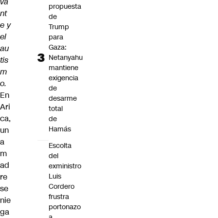
va
propuesta
nt
de
e y
Trump
el
para
Gaza:
au
Netanyahu
tis
mantiene
m
exigencia
o.
de
En
desarme
Ari
total
ca,
de
Hamás
un
a
Escolta
m
del
ad
exministro
re
Luis
Cordero
se
frustra
nie
portonazo
ga
a