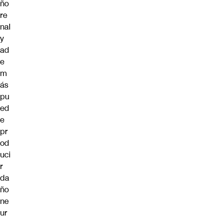
ño
re
nal
y
ad
e
m
ás
pu
ed
e
pr
od
uci
r
da
ño
ne
ur