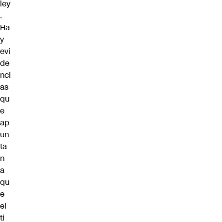
ley
.
Ha
y
evi
de
nci
as
qu
e
ap
un
ta
n
a
qu
e
el
ti