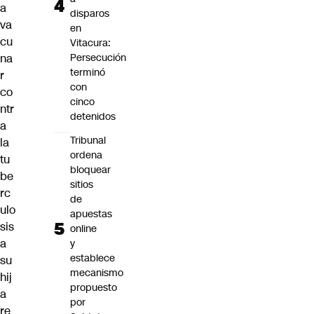
a
disparos
va
en
cu
Vitacura:
na
Persecución
terminó
r
con
co
cinco
ntr
detenidos
a
Tribunal
la
ordena
tu
bloquear
be
sitios
rc
de
ulo
apuestas
sis
online
a
y
establece
su
mecanismo
hij
propuesto
a
por
re