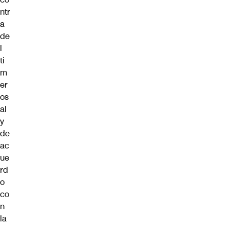
ntr
a
de
l
ti
m
er
os
al
y
de
ac
ue
rd
o
co
n
la