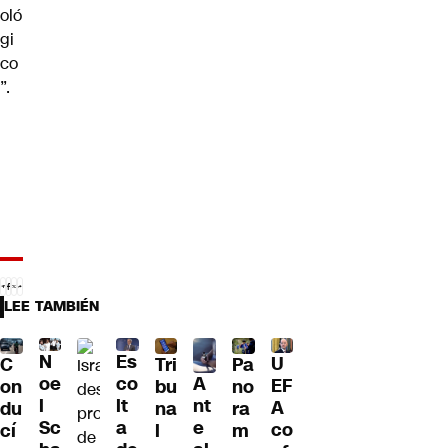
oló
gi
co
”.
LEE TAMBIÉN
N
Es
U
C
Tri
Pa
A
oe
co
EF
on
bu
no
nt
l
lt
A
du
na
ra
e
Sc
a
co
cí
l
m