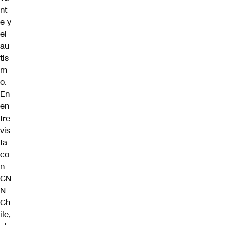
nt
e y
el
au
tis
m
o.
En
en
tre
vis
ta
co
n
CN
N
Ch
ile,