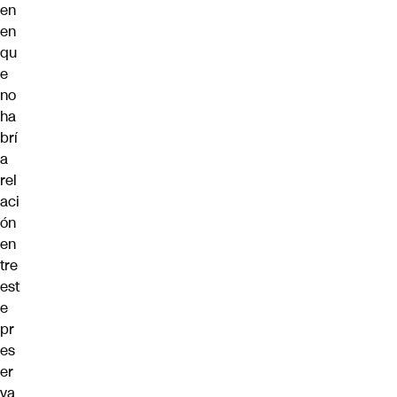
en
en
qu
e
no
ha
brí
a
rel
aci
ón
en
tre
est
e
pr
es
er
va