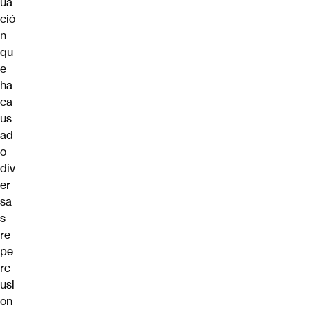
ua
ció
n
qu
e
ha
ca
us
ad
o
div
er
sa
s
re
pe
rc
usi
on