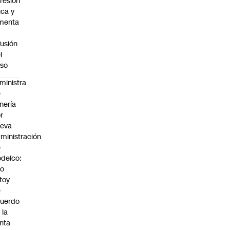
resión
sica y
menta
fusión
l
so
ministra
e
nería
r
ueva
ministración
e
delco:
No
toy
e
uerdo
 la
nta