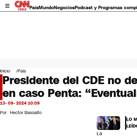
País
Mundo
Negocios
Podcast y Programas comp
País
Mundo
Inicio
País
Negocios
Presidente del CDE no de
Deportes
en caso Penta: “Eventual
Programas completos
Cultura
Servicios
13- 09- 2024 10:09
Bits
Por
Hector Basoalto
CNN Data
LO 
CNN tiempo
LEÍD
Futuro 360
La
Opinión