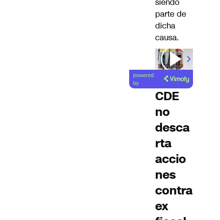
siendo
parte de
dicha
causa.
00:00
/
01
powered
by
CDE
no
desca
rta
accio
nes
contra
ex