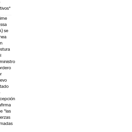
e
tivos"
aime
assa
A) se
inea
on
stura
l
ministro
rdero
r
uevo
tado
e
cepción
afirma
e “las
erzas
rmadas
o