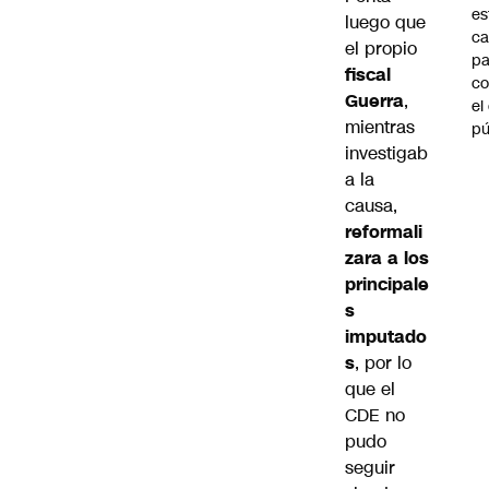
es
luego que
ca
el propio
pa
fiscal
co
Guerra
,
el
mientras
pú
investigab
a la
causa,
reformali
zara a los
principale
s
imputado
s
, por lo
que el
CDE no
pudo
seguir