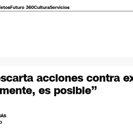
letos
Futuro 360
Cultura
Servicios
scarta acciones contra ex 
mente, es posible”
MÁS
O