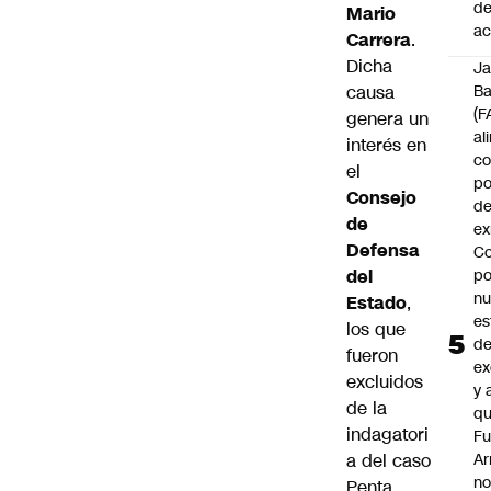
d
Mario
ac
Carrera
.
Dicha
J
causa
B
(F
genera un
al
interés en
c
el
po
Consejo
de
de
ex
Defensa
Co
del
po
n
Estado
,
es
los que
d
fueron
ex
excluidos
y 
de la
qu
indagatori
Fu
a del caso
A
n
Penta