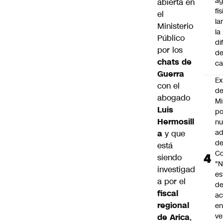
ag
abierta en
fí
el
la
Ministerio
la
Público
di
por los
de
chats de
ca
Guerra
Ex
con el
d
abogado
Mi
Luis
po
Hermosill
n
ad
a
y que
d
está
Co
siendo
"
investigad
es
a por el
d
fiscal
ac
regional
en
ve
de Arica
,