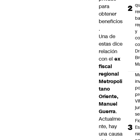
q
para
re
obtener
ba
beneficios
re
.
y
Una de
co
estas dice
c
relación
Dr
Br
con el
ex
M
fiscal
regional
Mu
Metropoli
in
po
tano
pr
Oriente,
VI
Manuel
ju
Guerra
.
se
Actualme
Fi
nte, hay
Es
una causa
ni