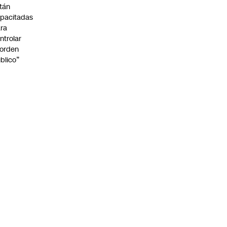
tán
pacitadas
ra
ntrolar
 orden
blico”