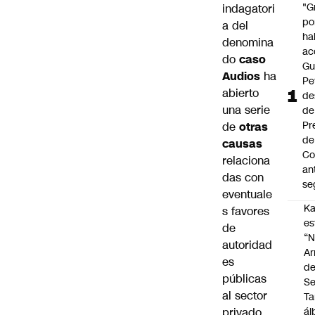
"G
indagatori
po
a del
ha
denomina
ac
do
caso
Gu
Audios
ha
Pe
abierto
de
una serie
de
Pr
de
otras
de
causas
Co
relaciona
an
das con
se
eventuale
Ka
s favores
es
de
“
autoridad
Ar
es
d
públicas
Se
al sector
Ta
privado
á