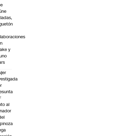
ue
úne
ladas,
guetón
laboraciones
on
ake y
uno
ars
jer
vestigada
r
esunta
F
nto al
nador
del
pinoza
ega