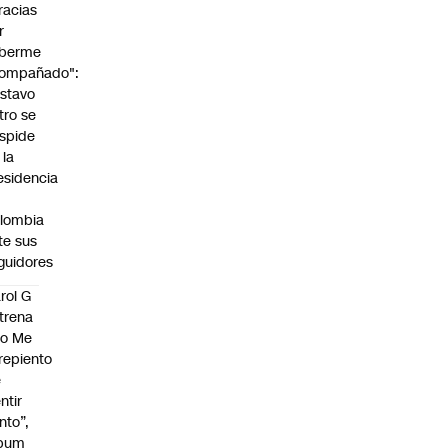
racias
r
berme
ompañado":
stavo
tro se
spide
 la
esidencia
lombia
te sus
guidores
rol G
trena
No Me
repiento
e
ntir
nto”,
lbum