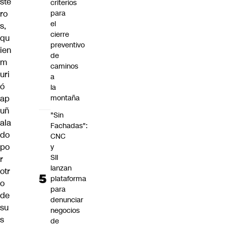
ste
criterios
ro
para
el
s,
cierre
qu
preventivo
ien
de
m
caminos
uri
a
ó
la
ap
montaña
uñ
"Sin
ala
Fachadas":
do
CNC
po
y
SII
r
lanzan
otr
plataforma
o
para
de
denunciar
su
negocios
s
de