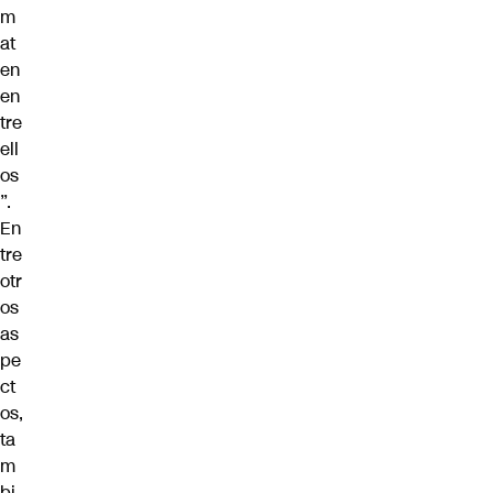
m
at
en
en
tre
ell
os
”.
En
tre
otr
os
as
pe
ct
os,
ta
m
bi