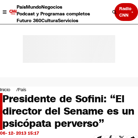
País
Mundo
Negocios
Radio
Podcast y Programas completos
CNN
Futuro 360
Cultura
Servicios
País
Mundo
Negocios
Inicio
País
Presidente de Sofini: “El
Deportes
Programas completos
director del Sename es un
Cultura
Servicios
psicópata perverso”
Bits
CNN Data
06- 12- 2013 15:17
CNN tiempo