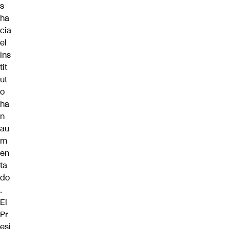
s
ha
cia
el
ins
tit
ut
o
ha
n
au
m
en
ta
do
.
El
Pr
esi