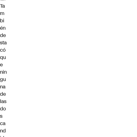
Ta
m
bi
én
de
sta
có
qu
e
nin
gu
na
de
las
do
s
ca
nd