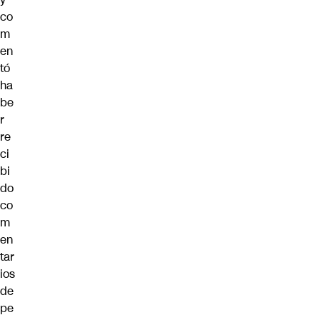
co
m
en
tó
ha
be
r
re
ci
bi
do
co
m
en
tar
ios
de
pe