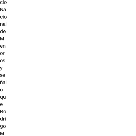
cio
Na
cio
nal
de
M
en
or
es
y
se
ñal
ó
qu
e
Ro
dri
go
M