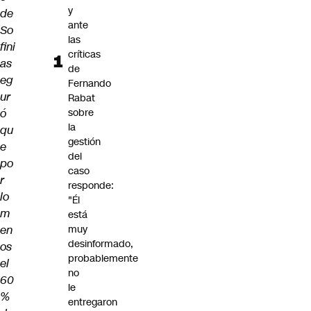
y
de
ante
So
las
fini
críticas
as
de
eg
Fernando
ur
Rabat
ó
sobre
la
qu
gestión
e
del
po
caso
r
responde:
lo
"Él
m
está
en
muy
desinformado,
os
probablemente
el
no
60
le
%
entregaron