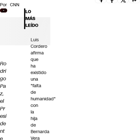
Por
CNN
Futuro 360
LO
Opinión
MÁS
LEÍDO
Luis
Cordero
afirma
que
Ro
ha
dri
existido
go
una
Pa
"falta
de
z,
humanidad"
el
con
Pr
la
esi
hija
de
de
nt
Bernarda
e
Vera