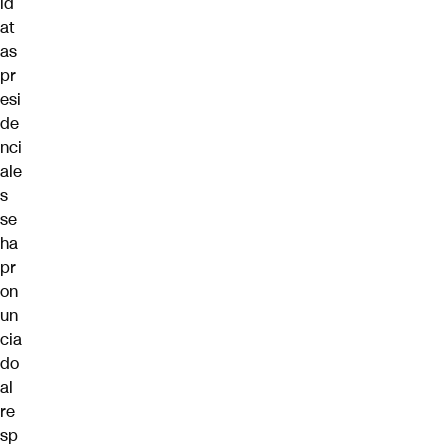
id
at
as
pr
esi
de
nci
ale
s
se
ha
pr
on
un
cia
do
al
re
sp