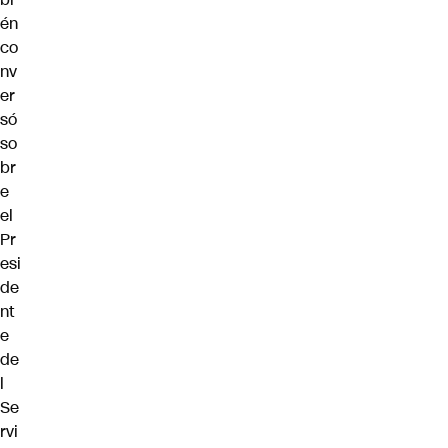
én
co
nv
er
só
so
br
e
el
Pr
esi
de
nt
e
de
l
Se
rvi