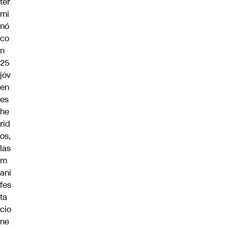
ter
mi
nó
co
n
25
jóv
en
es
he
rid
os,
las
m
ani
fes
ta
cio
ne