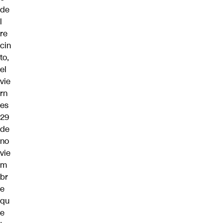
de
l
re
cin
to,
el
vie
rn
es
29
de
no
vie
m
br
e
qu
e