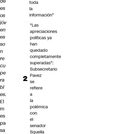
de
toda
es
la
os
información"
jóv
"Las
en
apreciaciones
es
políticas ya
so
han
quedado
n
completamente
re
superadas":
cu
Subsecretario
pe
Pavez
ra
se
bl
refiere
es.
a
la
El
polémica
m
con
es
el
pa
senador
sa
Squella