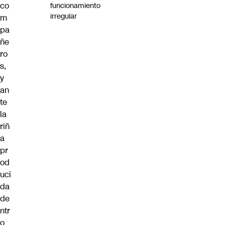
co
funcionamiento
irregular
m
pa
ñe
ro
s,
y
an
te
la
riñ
a
pr
od
uci
da
de
ntr
o