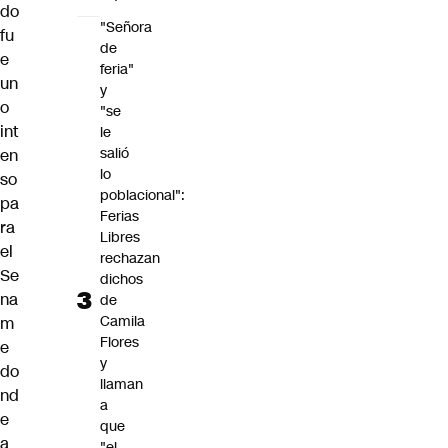
do
"Señora
fu
de
e
feria"
un
y
o
"se
int
le
salió
en
lo
so
poblacional":
pa
Ferias
ra
Libres
el
rechazan
Se
dichos
na
de
Camila
m
Flores
e
y
do
llaman
nd
a
e
que
a
"el