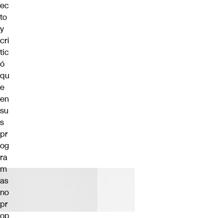
ec
to
y
cri
tic
ó
qu
e
en
su
s
pr
og
ra
m
as
no
pr
op