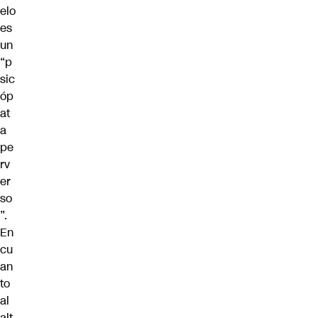
elo
es
un
“p
sic
óp
at
a
pe
rv
er
so
”.
En
cu
an
to
al
alt