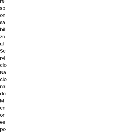
re
sp
on
sa
bili
zó
al
Se
rvi
cio
Na
cio
nal
de
M
en
or
es
po