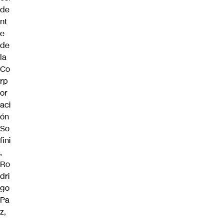
de
nt
e
de
la
Co
rp
or
aci
ón
So
fini
,
Ro
dri
go
Pa
z,