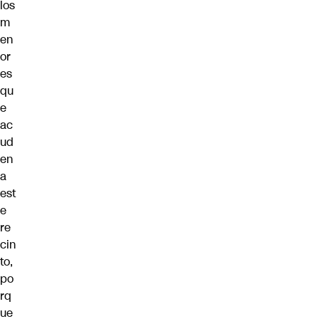
los
m
en
or
es
qu
e
ac
ud
en
a
est
e
re
cin
to,
po
rq
ue