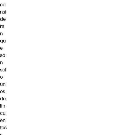
co
nsi
de
ra
n
qu
e
so
n
sól
o
un
os
de
lin
cu
en
tes
y