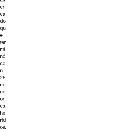
er
ca
do
qu
e
ter
mi
nó
co
n
25
m
en
or
es
he
rid
os,