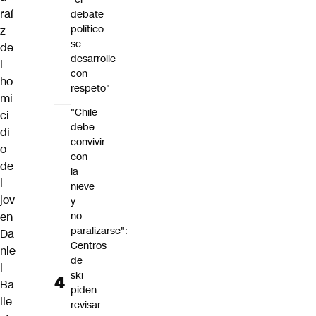
raí
debate
político
z
se
de
desarrolle
l
con
ho
respeto"
mi
"Chile
ci
debe
di
convivir
o
con
de
la
l
nieve
jov
y
en
no
paralizarse":
Da
Centros
nie
de
l
ski
Ba
piden
lle
revisar